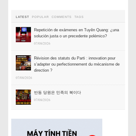
LATEST
POPULAR
COMMENTS
TAGS
Repetición de exámenes en Tuyên Quang: ¿una
solución justa o un precedente polémico?
07/08/2026
Révision des statuts du Parti : innovation pour
s’adapter ou perfectionnement du mécanisme de
direction ?
07/08/2026
반동 당원은 민족의 복이다
07/08/2026