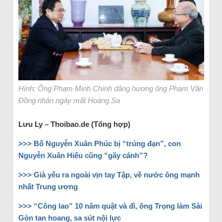
Hình: Ông Phạm Minh Chính dâng hương ông Phạm Văn
Đồng nhân ngày mất Hoàng Sa
Lưu Ly – Thoibao.de (Tổng hợp)
>>> Bố Nguyễn Xuân Phúc bị “trúng đạn”, con
Nguyễn Xuân Hiếu cũng “gãy cánh”?
>>> Già yếu ra ngoài vịn tay Tập, về nước ông mạnh
nhất Trung ương
>>> “Công lao” 10 năm quật và đì, ông Trọng làm Sài
Gòn tan hoang, sa sút nội lực