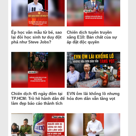
Ép học văn mẫu từ bé, sao
Chiến dịch tuyên truyền
lại đòi học sinh tư duy đột
xăng E10: Bản chất của sự
phá như Steve Jobs?
áp đặt độc quyền
Chiến dịch 45 ngày đêm tại
EVN ôm lãi khổng lồ nhưng
TP.HCM: Trò hề hành dân để
hóa đơn dân vẫn tăng vọt
làm đẹp báo cáo thành tích