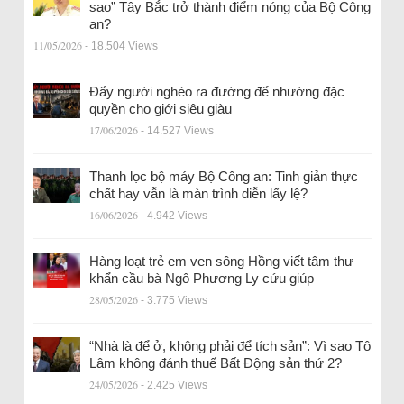
sao” Tây Bắc trở thành điểm nóng của Bộ Công
an?
11/05/2026
- 18.504 Views
Đẩy người nghèo ra đường để nhường đặc
quyền cho giới siêu giàu
17/06/2026
- 14.527 Views
Thanh lọc bộ máy Bộ Công an: Tinh giản thực
chất hay vẫn là màn trình diễn lấy lệ?
16/06/2026
- 4.942 Views
Hàng loạt trẻ em ven sông Hồng viết tâm thư
khẩn cầu bà Ngô Phương Ly cứu giúp
28/05/2026
- 3.775 Views
“Nhà là để ở, không phải để tích sản”: Vì sao Tô
Lâm không đánh thuế Bất Động sản thứ 2?
24/05/2026
- 2.425 Views