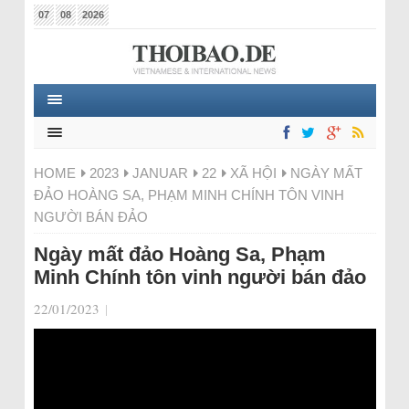
07
08
2026
HOME
2023
JANUAR
22
XÃ HỘI
NGÀY MẤT
ĐẢO HOÀNG SA, PHẠM MINH CHÍNH TÔN VINH
NGƯỜI BÁN ĐẢO
Ngày mất đảo Hoàng Sa, Phạm
Minh Chính tôn vinh người bán đảo
22/01/2023
|