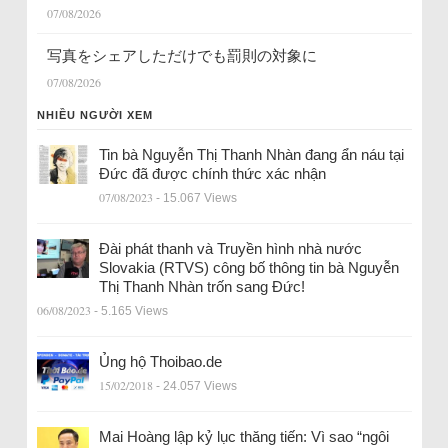
07/08/2026
写真をシェアしただけでも罰則の対象に
07/08/2026
NHIỀU NGƯỜI XEM
Tin bà Nguyễn Thị Thanh Nhàn đang ẩn náu tại
Đức đã được chính thức xác nhận
07/08/2023
- 15.067 Views
Đài phát thanh và Truyền hình nhà nước
Slovakia (RTVS) công bố thông tin bà Nguyễn
Thị Thanh Nhàn trốn sang Đức!
06/08/2023
- 5.165 Views
Ủng hộ Thoibao.de
15/02/2018
- 24.057 Views
Mai Hoàng lập kỷ lục thăng tiến: Vì sao “ngôi