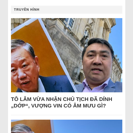
TRUYỀN HÌNH
TÔ LÂM VỪA NHẬN CHỦ TỊCH ĐÃ DÍNH
„DỚP“, VƯỢNG VIN CÓ ÂM MƯU GÌ?