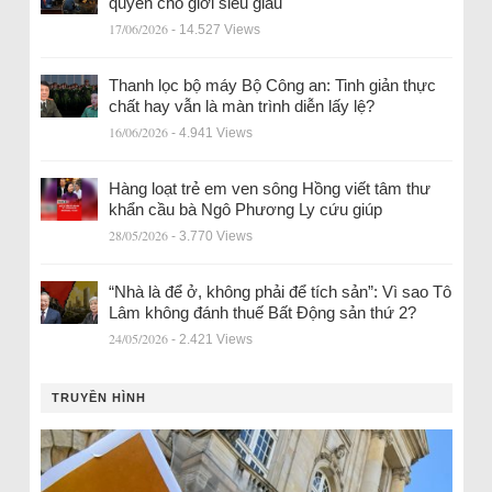
quyền cho giới siêu giàu
17/06/2026
- 14.527 Views
Thanh lọc bộ máy Bộ Công an: Tinh giản thực
chất hay vẫn là màn trình diễn lấy lệ?
16/06/2026
- 4.941 Views
Hàng loạt trẻ em ven sông Hồng viết tâm thư
khẩn cầu bà Ngô Phương Ly cứu giúp
28/05/2026
- 3.770 Views
“Nhà là để ở, không phải để tích sản”: Vì sao Tô
Lâm không đánh thuế Bất Động sản thứ 2?
24/05/2026
- 2.421 Views
TRUYỀN HÌNH