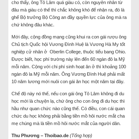
cho thấy, ông Tô Lâm quá giàu có, còn nguyên nhân từ
đâu mà giàu có thế thì chắc không khó để nhận ra, đó là
ghế Bộ trưởng Bộ Công an đầy quyền lực của ông mà ra
chứ không đâu khác.
Mới đây, cộng đồng mạng cũng khui ra con gái rượu ông
Chủ tịch Quốc hội Vương Đình Huệ là Vương Hà My tốt
nghiệp cử nhân ở Oberlin College, thuộc tiểu bang Ohio.
Được biết, học phí trường này lên đến 60 ngàn đô la Mỹ
mỗi năm. Cộng với chi phí sinh hoạt ăn ở thì khoảng 100
ngàn đô la Mỹ mỗi năm. Ông Vương Đình Huệ phải mất
10 năm lương mới nuôi con gái ăn học một năm tại đây.
Chế độ này nó thế, nếu con gái ông Tô Lâm không đi du
học mới là chuyện lạ, chứ ông cho con ông đi du học thì
hầu như quan chức nào cũng thế. Có điều, con cái quan
chức du học không phải bằng tiền mồ hôi nước mắt cha
mẹ chúng mà là tiền mồ hôi nước mắt của người dân.
Thu Phương – Thoibao.de
(Tổng hợp)