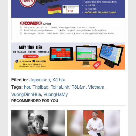
Filed in:
Japanisch
,
Xã hội
Tags:
hot
,
Thoibao
,
ToHaLinh
,
TôLâm
,
Vietnam
,
VuongDinhHue
,
VuongHaMy
RECOMMENDED FOR YOU