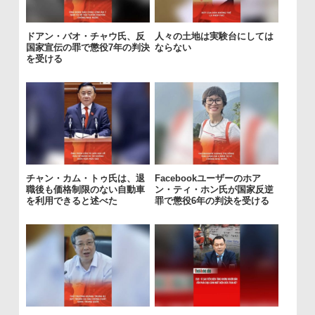
ドアン・バオ・チャウ氏、反
人々の土地は実験台にしては
国家宣伝の罪で懲役7年の判決
ならない
を受ける
チャン・カム・トゥ氏は、退
Facebookユーザーのホア
職後も価格制限のない自動車
ン・ティ・ホン氏が国家反逆
を利用できると述べた
罪で懲役6年の判決を受ける