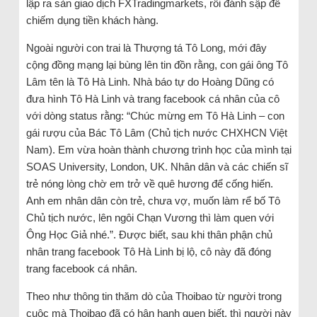
lập ra sàn giao dịch FXTradingmarkets, rồi đánh sập để
chiếm dụng tiền khách hàng.
Ngoài người con trai là Thượng tá Tô Long, mới đây
cộng đồng mạng lại bùng lên tin đồn rằng, con gái ông Tô
Lâm tên là Tô Hà Linh. Nhà báo tự do Hoàng Dũng có
đưa hình Tô Hà Linh và trang facebook cá nhân của cô
với dòng status rằng: “Chúc mừng em Tô Hà Linh – con
gái rượu của Bác Tô Lâm (Chủ tịch nước CHXHCN Việt
Nam). Em vừa hoàn thành chương trình học của mình tại
SOAS University, London, UK. Nhân dân và các chiến sĩ
trẻ nóng lòng chờ em trở về quê hương để cống hiến.
Anh em nhân dân còn trẻ, chưa vợ, muốn làm rể bố Tô
Chủ tịch nước, lên ngôi Chạn Vương thì làm quen với
Ông Học Giả nhé.”. Được biết, sau khi thân phận chủ
nhân trang facebook Tô Hà Linh bị lộ, cô này đã đóng
trang facebook cá nhân.
Theo như thông tin thăm dò của Thoibao từ người trong
cuộc mà Thoibao đã có hân hạnh quen biết, thì người này