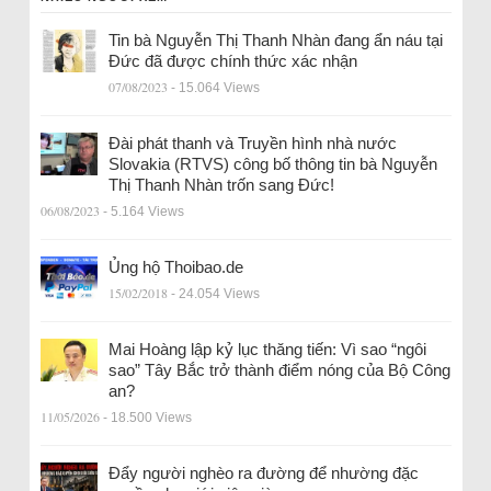
Tin bà Nguyễn Thị Thanh Nhàn đang ẩn náu tại
Đức đã được chính thức xác nhận
07/08/2023
- 15.064 Views
Đài phát thanh và Truyền hình nhà nước
Slovakia (RTVS) công bố thông tin bà Nguyễn
Thị Thanh Nhàn trốn sang Đức!
06/08/2023
- 5.164 Views
Ủng hộ Thoibao.de
15/02/2018
- 24.054 Views
Mai Hoàng lập kỷ lục thăng tiến: Vì sao “ngôi
sao” Tây Bắc trở thành điểm nóng của Bộ Công
an?
11/05/2026
- 18.500 Views
Đẩy người nghèo ra đường để nhường đặc