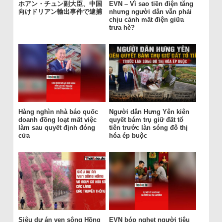
ホアン・チュン副大臣、中国
EVN – Vì sao tiền điện tăng
向けドリアン輸出事件で逮捕
nhưng người dân vẫn phải
chịu cảnh mất điện giữa
trưa hè?
Hàng nghìn nhà báo quốc
Người dân Hưng Yên kiên
doanh đồng loạt mất việc
quyết bám trụ giữ đất tổ
làm sau quyết định đóng
tiên trước làn sóng đô thị
cửa
hóa ép buộc
Siêu dự án ven sông Hồng
EVN bóp nghẹt người tiêu