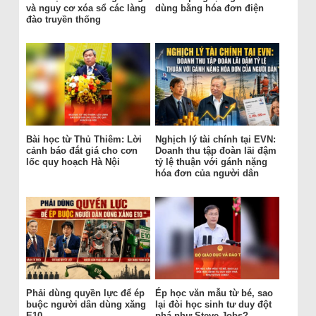
và nguy cơ xóa sổ các làng
dùng bằng hóa đơn điện
đào truyền thống
Bài học từ Thủ Thiêm: Lời
Nghịch lý tài chính tại EVN:
cảnh báo đắt giá cho cơn
Doanh thu tập đoàn lãi đậm
lốc quy hoạch Hà Nội
tỷ lệ thuận với gánh nặng
hóa đơn của người dân
Phải dùng quyền lực để ép
Ép học văn mẫu từ bé, sao
buộc người dân dùng xăng
lại đòi học sinh tư duy đột
E10
phá như Steve Jobs?