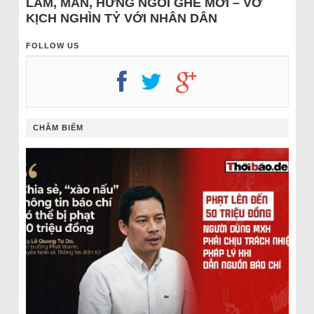
LÂM, MẪN, HƯNG NGỒI GHẾ MỚI – VỞ
KỊCH NGHÌN TỶ VỚI NHÂN DÂN
FOLLOW US
CHÂM BIẾM