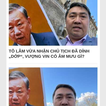
TÔ LÂM VỪA NHẬN CHỦ TỊCH ĐÃ DÍNH
„DỚP“, VƯỢNG VIN CÓ ÂM MƯU GÌ?