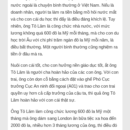
nước ngoài là chuyện bình thường ở Việt Nam. Nếu là
doanh nhân, người ta làm ra tiền bằng mồ hôi nước mắt
và cho con cái du học thì đấy là điều đáng khích lệ. Tuy
nhiên, ông Tô Lâm là công chức nhà nước, với mức
lương không quá 600 đô la Mỹ mỗi tháng, mà cho con du
học trời Âu với chi phí trăm ngàn đô la Mỹ mỗi năm, là
điều bất thường. Một người bình thường cũng nghiệm ra
tiền ở đâu mà ra.
Nuôi con cái tốt, cho con hưởng nền giáo dục tốt, ắt ông
Tô Lâm là người cha hoàn hảo của các con ông. Với con
trai, ông còn dọn cỗ bằng cách đặt vào ghế Phó Cục
trưởng Cục An ninh đối ngoại (A01) và trao cho con trai
quyền uy hơn cả cấp trưởng của cậu ta, thì quả ông Tô
Lâm hoàn hảo với con cái thật sự.
Ông Tô Lâm làm công chức lương 600 đô la Mỹ một
tháng mà ông dám sang London ăn bữa tiệc xa hoa đến
2000 đô la, nhiều hơn 3 tháng lương của ông, thì điều đó