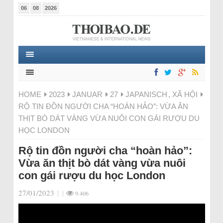
06
08
2026
HOME
2023
JANUAR
27
JAPANISCH
,
XÃ HỘI
RỘ TIN ĐỒN NGƯỜI CHA “HOÀN HẢO”: VỪA ĂN
THỊT BÒ DÁT VÀNG VỪA NUÔI CON GÁI RƯỢU DU
HỌC LONDON
Rộ tin đồn người cha “hoàn hảo”:
Vừa ăn thịt bò dát vàng vừa nuôi
con gái rượu du học London
27/01/2023
|
|
9.406