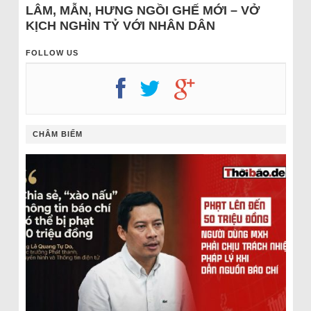
LÂM, MẪN, HƯNG NGỒI GHẾ MỚI – VỞ
KỊCH NGHÌN TỶ VỚI NHÂN DÂN
FOLLOW US
CHÂM BIẾM