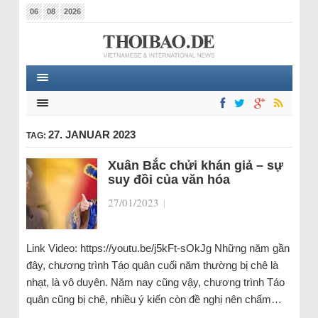
06
08
2026
27. JANUAR 2023
TAG:
Xuân Bắc chửi khán giả – sự
suy đồi của văn hóa
27/01/2023
|
Link Video: https://youtu.be/j5kFt-sOkJg Những năm gần
đây, chương trình Táo quân cuối năm thường bị chê là
nhạt, là vô duyên. Năm nay cũng vậy, chương trình Táo
quân cũng bị chê, nhiều ý kiến còn đề nghị nên chấm…