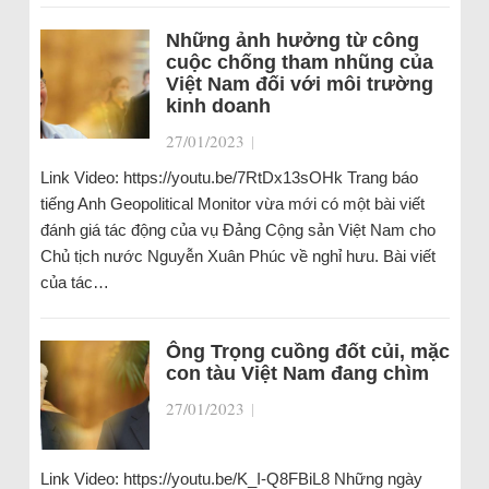
Những ảnh hưởng từ công
cuộc chống tham nhũng của
Việt Nam đối với môi trường
kinh doanh
27/01/2023
|
Link Video: https://youtu.be/7RtDx13sOHk Trang báo
tiếng Anh Geopolitical Monitor vừa mới có một bài viết
đánh giá tác động của vụ Đảng Cộng sản Việt Nam cho
Chủ tịch nước Nguyễn Xuân Phúc về nghỉ hưu. Bài viết
của tác…
Ông Trọng cuồng đốt củi, mặc
con tàu Việt Nam đang chìm
27/01/2023
|
Link Video: https://youtu.be/K_I-Q8FBiL8 Những ngày