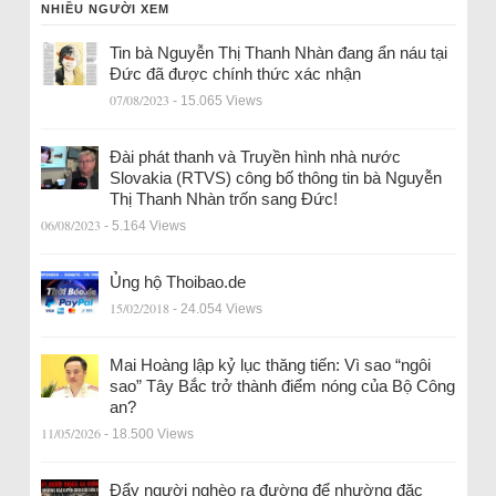
NHIỀU NGƯỜI XEM
Tin bà Nguyễn Thị Thanh Nhàn đang ẩn náu tại
Đức đã được chính thức xác nhận
07/08/2023
- 15.065 Views
Đài phát thanh và Truyền hình nhà nước
Slovakia (RTVS) công bố thông tin bà Nguyễn
Thị Thanh Nhàn trốn sang Đức!
06/08/2023
- 5.164 Views
Ủng hộ Thoibao.de
15/02/2018
- 24.054 Views
Mai Hoàng lập kỷ lục thăng tiến: Vì sao “ngôi
sao” Tây Bắc trở thành điểm nóng của Bộ Công
an?
11/05/2026
- 18.500 Views
Đẩy người nghèo ra đường để nhường đặc