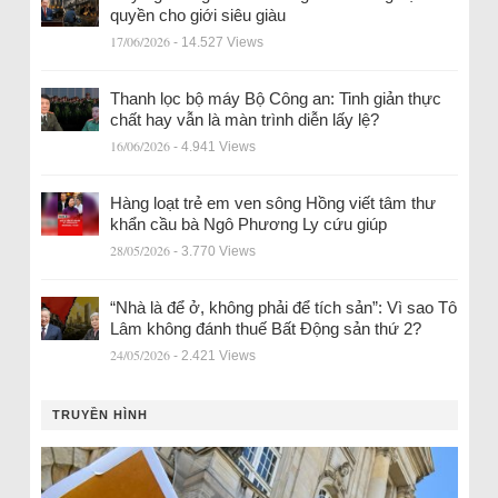
quyền cho giới siêu giàu
17/06/2026
- 14.527 Views
Thanh lọc bộ máy Bộ Công an: Tinh giản thực
chất hay vẫn là màn trình diễn lấy lệ?
16/06/2026
- 4.941 Views
Hàng loạt trẻ em ven sông Hồng viết tâm thư
khẩn cầu bà Ngô Phương Ly cứu giúp
28/05/2026
- 3.770 Views
“Nhà là để ở, không phải để tích sản”: Vì sao Tô
Lâm không đánh thuế Bất Động sản thứ 2?
24/05/2026
- 2.421 Views
TRUYỀN HÌNH