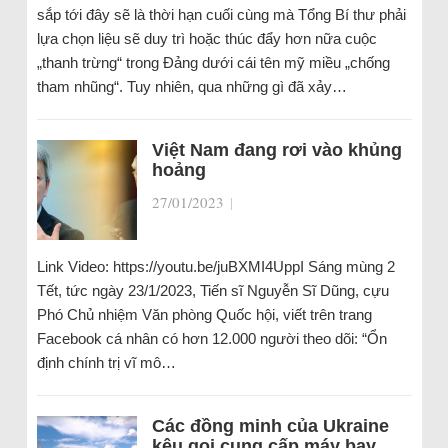
sắp tới đây sẽ là thời hạn cuối cùng mà Tổng Bí thư phải
lựa chọn liệu sẽ duy trì hoặc thúc đẩy hơn nữa cuộc
„thanh trừng“ trong Đảng dưới cái tên mỹ miều „chống
tham nhũng“. Tuy nhiên, qua những gì đã xảy…
Việt Nam đang rơi vào khủng
hoảng
27/01/2023
|
Link Video: https://youtu.be/juBXMI4UppI Sáng mùng 2
Tết, tức ngày 23/1/2023, Tiến sĩ Nguyễn Sĩ Dũng, cựu
Phó Chủ nhiệm Văn phòng Quốc hội, viết trên trang
Facebook cá nhân có hơn 12.000 người theo dõi: “Ổn
định chính trị vĩ mô…
Các đồng minh của Ukraine
kêu gọi cung cấp máy bay