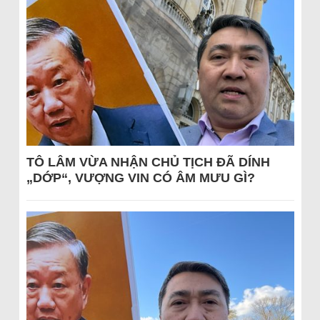
TÔ LÂM VỪA NHẬN CHỦ TỊCH ĐÃ DÍNH
„DỚP“, VƯỢNG VIN CÓ ÂM MƯU GÌ?