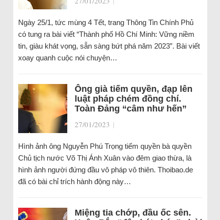
27/01/2023
|
Ngày 25/1, tức mùng 4 Tết, trang Thông Tin Chính Phủ
có tung ra bài viết “Thành phố Hồ Chí Minh: Vững niềm
tin, giàu khát vọng, sẵn sàng bứt phá năm 2023”. Bài viết
xoay quanh cuộc nói chuyện…
Ông già tiếm quyền, đạp lên
luật pháp chém đồng chí.
Toàn Đảng “câm như hến”
27/01/2023
|
Hình ảnh ông Nguyễn Phú Trọng tiếm quyền bà quyền
Chủ tịch nước Võ Thị Ánh Xuân vào đêm giao thừa, là
hình ảnh người đứng đầu vô pháp vô thiên. Thoibao.de
đã có bài chỉ trích hành động này…
Miệng tia chớp, đầu ốc sên.