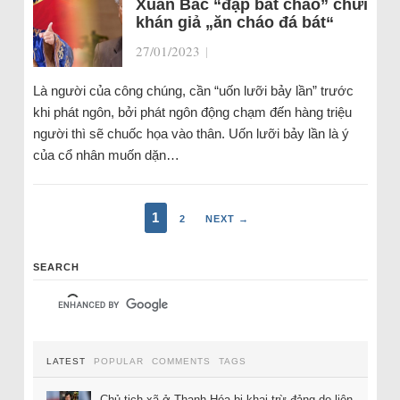
Xuân Bắc “đập bát cháo” chửi
khán giả „ăn cháo đá bát“
27/01/2023
|
Là người của công chúng, cần “uốn lưỡi bảy lần” trước
khi phát ngôn, bởi phát ngôn động chạm đến hàng triệu
người thì sẽ chuốc họa vào thân. Uốn lưỡi bảy lần là ý
của cổ nhân muốn dặn…
1
2
NEXT →
SEARCH
LATEST
POPULAR
COMMENTS
TAGS
Chủ tịch xã ở Thanh Hóa bị khai trừ đảng do liên