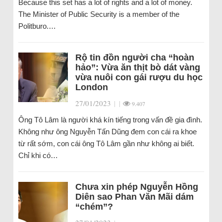
Because this set has a lot of rights and a lot of money.
The Minister of Public Security is a member of the
Politburo.…
Rộ tin đồn người cha “hoàn
hảo”: Vừa ăn thịt bò dát vàng
vừa nuôi con gái rượu du học
London
27/01/2023
|
|
9.407
Ông Tô Lâm là người khá kín tiếng trong vấn đề gia đình.
Không như ông Nguyễn Tấn Dũng đem con cái ra khoe
từ rất sớm, con cái ông Tô Lâm gần như không ai biết.
Chỉ khi có…
Chưa xin phép Nguyễn Hồng
Diên sao Phan Văn Mãi dám
“chém”?