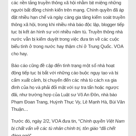
các nền tảng truyền thông xã hội nhằm bịt miệng những
người bất đồng chính kiến trên mạng. Chính quyền đã áp
đặt nhiều hạn chế và ngày càng gia tăng kiểm soát truyền
thông xã hội, trong khi nhiều nhà báo độc lập, blogger tiếp
tục bị kết án hình sự với nhiều năm tù. Truyền thông nhà
nước vẫn bị kiểm duyệt trong việc đưa tin về các cuộc
biểu tình ở trong nước hay thậm chí ở Trung Quốc. VOA
cho hay.
Báo cáo cũng đề cập đến tình trạng một số nhà hoạt
động tiếp tục bị bắt với những cáo buộc ngụy tạo và bị
cấm xuất cảnh, bị chuyển đến các nhà tù cách xa gia
đình của họ và phải đối mặt với sự tra tấn hoặc ngược
đãi, như trường hợp của Luật sư Võ An Đôn, nhà báo
Phạm Đoan Trang, Huỳnh Thục Vy, Lê Mạnh Hà, Bùi Văn
Thuận…
Trước đó, ngày 2/2, VOA đưa tin, “
Chính quyền Việt Nam
bị chất vấn về các tù nhân chính trị, tôn giáo “đã chết
đáng ngờ
”.