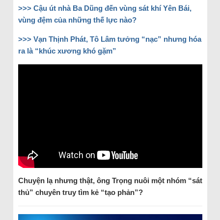
>>>
Cậu út nhà Ba Dũng đến vùng sát khí Yên Bái,
vùng đệm của những thế lực nào?
>>>
Vạn Thịnh Phát, Tô Lâm tưởng “nạc” nhưng hóa
ra là “khúc xương khó gặm”
Chuyện lạ nhưng thật, ông Trọng nuôi một nhóm “sát
thủ” chuyên truy tìm kẻ “tạo phản”?