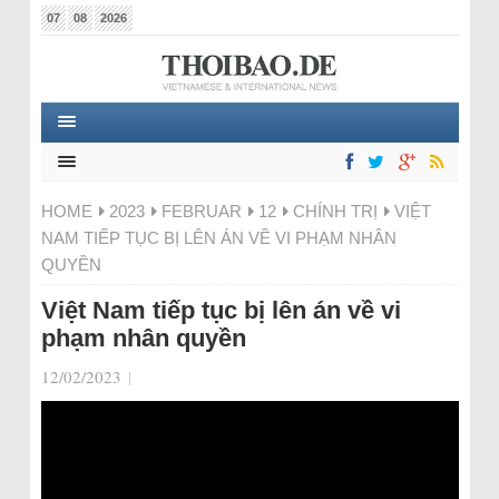
07
08
2026
HOME
2023
FEBRUAR
12
CHÍNH TRỊ
VIỆT
NAM TIẾP TỤC BỊ LÊN ÁN VỀ VI PHẠM NHÂN
QUYỀN
Việt Nam tiếp tục bị lên án về vi
phạm nhân quyền
12/02/2023
|