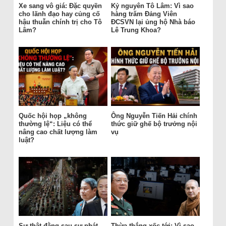
Xe sang vô giá: Đặc quyền
Kỷ nguyên Tô Lâm: Vì sao
cho lãnh đạo hay củng cố
hàng trăm Đảng Viên
hậu thuẫn chính trị cho Tô
ĐCSVN lại ủng hộ Nhà báo
Lâm?
Lê Trung Khoa?
Quốc hội họp „không
Ông Nguyễn Tiến Hải chính
thường lệ“: Liệu có thể
thức giữ ghế bộ trưởng nội
nâng cao chất lượng làm
vụ
luật?
Sự thật đằng sau sự phát
Thừa thắng xốc tới: Vì sao