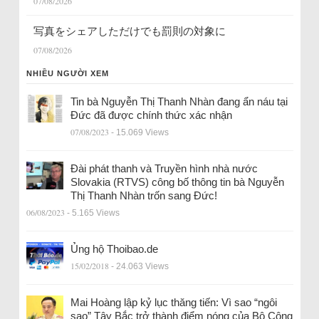
07/08/2026
写真をシェアしただけでも罰則の対象に
07/08/2026
NHIỀU NGƯỜI XEM
Tin bà Nguyễn Thị Thanh Nhàn đang ẩn náu tại
Đức đã được chính thức xác nhận
07/08/2023
- 15.069 Views
Đài phát thanh và Truyền hình nhà nước
Slovakia (RTVS) công bố thông tin bà Nguyễn
Thị Thanh Nhàn trốn sang Đức!
06/08/2023
- 5.165 Views
Ủng hộ Thoibao.de
15/02/2018
- 24.063 Views
Mai Hoàng lập kỷ lục thăng tiến: Vì sao “ngôi
sao” Tây Bắc trở thành điểm nóng của Bộ Công