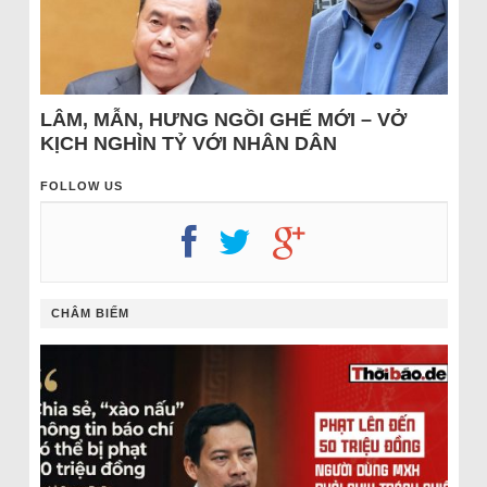
LÂM, MẪN, HƯNG NGỒI GHẾ MỚI – VỞ
KỊCH NGHÌN TỶ VỚI NHÂN DÂN
FOLLOW US
CHÂM BIẾM