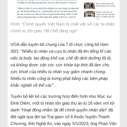
Hình: “Chính quyền Việt Nam bị chất vấn về các tù nhân
chính trị, tôn giáo “đã chết đáng ngờ”
VOA dẫn tuyên bố chung của 7 tổ chức công bố hôm
30/1: “
Nhiều tù nhân và cựu tù nhân đã lên tiếng tố cáo
việc bị buộc lao động khổ sai, chế độ dinh dưỡng tồi tệ,
và không được săn sóc sức khỏe kịp thời đã làm cho
sức khoẻ của nhiều tù nhân suy giảm nhanh chóng.
Nhiều tù nhân cũng bị trừng phạt bằng các biện pháp
khắc nghiệt về thể xác
”.
Tuyên bố liệt kê các trường hợp điển hình như Mục sư
Đinh Diêm, một tù nhân tôn giáo thụ án tù 16 năm với tội
danh “
Hoạt động nhằm lật đổ chính quyền nhân dân
” đã
đột ngột qua đời tại Trại giam số 6 thuộc huyện Thanh
Chương, tỉnh Nghệ An, vào ngày 5/1/2023; ông Phan Văn