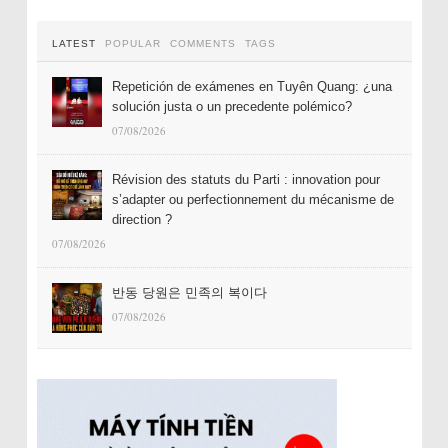
LATEST
POPULAR
COMMENTS
TAGS
Repetición de exámenes en Tuyên Quang: ¿una
solución justa o un precedente polémico?
07/08/2026
Révision des statuts du Parti : innovation pour
s’adapter ou perfectionnement du mécanisme de
direction ?
07/08/2026
반동 당원은 민족의 복이다
07/08/2026