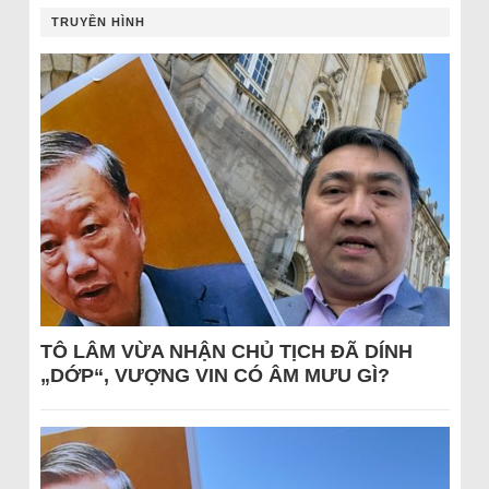
TRUYỀN HÌNH
TÔ LÂM VỪA NHẬN CHỦ TỊCH ĐÃ DÍNH
„DỚP“, VƯỢNG VIN CÓ ÂM MƯU GÌ?