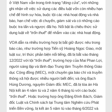
ở Việt Nam vẫn trong tình trạng “
đóng cửa
”, với những
ghi nhận về việc sử dụng các điều luật vốn còn nhiều hạn
chế để hình sự hóa, buộc tội các nhà hoạt động và nhà
báo, hạn chế việc di chuyển, giám sát và có những cáo
buộc tra tấn và ngược đãi họ. Nổi bật là chiêu thức sử
dụng luật về “
trốn thuế
” để nhắm vào các nhà hoạt động.
VOA dẫn ra nhiều trường hợp bị bắt giữ được nêu trong
báo cáo, như trường hợp Tiến sỹ Hoàng Ngọc Giao, một
luật sư, trí thức phản biện nổi tiếng, đã bị bắt vào tháng
12/2022 với tội “
trốn thuế
”; trường hợp của Mai Phan Lợi,
người sáng lập và lãnh đạo Trung tâm Truyền thông Giáo
dục Cộng đồng (MEC), một chuyên gia báo chí và truyền
thông xã hội được nhiều người biết đến; và ông Bạch
Hùng Dương, nguyên Giám đốc MEC, đã bị tòa án Hà
Nội kết án 4 năm tù và 2 năm 6 tháng tù với cáo buộc
“
trốn thuế
”. Hoặc trường hợp ông Đặng Đình Bách, Giám
đốc Luật và Chính sách tại Trung tâm Nghiên cứu Phát
triển Bền vững, bị kết án 5 năm tù vào tháng 6/2022 và