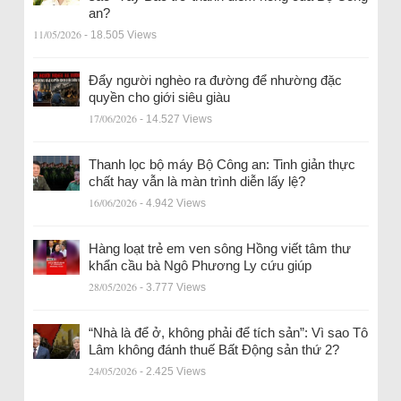
an?
11/05/2026
- 18.505 Views
Đẩy người nghèo ra đường để nhường đặc
quyền cho giới siêu giàu
17/06/2026
- 14.527 Views
Thanh lọc bộ máy Bộ Công an: Tinh giản thực
chất hay vẫn là màn trình diễn lấy lệ?
16/06/2026
- 4.942 Views
Hàng loạt trẻ em ven sông Hồng viết tâm thư
khẩn cầu bà Ngô Phương Ly cứu giúp
28/05/2026
- 3.777 Views
“Nhà là để ở, không phải để tích sản”: Vì sao Tô
Lâm không đánh thuế Bất Động sản thứ 2?
24/05/2026
- 2.425 Views