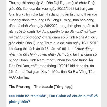
Thu, người sáng lập Ân Đàn Đại Đạo, một tổ chức Phật
giáo độc lập, qua đời vào ngày 20/11/2022 tại trại giam
Gia Trung, tỉnh Gia Lai, khi đang thụ án tù chung thân với
cùng tội danh trên; ông Đỗ Công Đương, nhà báo công
dân, đã chết vào ngày 2/8/2022 trong thời gian thụ án tù 8
năm với tội danh “
lợi dụng quyền tự do dân chủ
” và “
gây
rối trật tự công cộng
” ở Trại giam số 6, tỉnh Nghệ An; cựu
giáo chức Đào Quang Thực qua đời vào ngày 10/11/2019
khi đang thi hành án tù 13 năm về tội danh “
Hoạt động
nhằm lật đổ chính quyền nhân dân
” cũng tại Trại giam số
6; ông Đoàn Đình Nam, một tù nhân tôn giáo thuộc Ân
Đàn Đại Đạo, chết trong tháng 10/2019 khi đang thụ án
16 năm tại Trại giam Xuyên Mộc, tỉnh Bà Rịa-Vũng Tàu.
VOA cho hay.
Thu Phương – Thoibao.de (Tổng hợp)
>>>
Nhìn hổ “thịt mồi”, Thủ Chính có chuẩn bị thế võ
phòng thân?