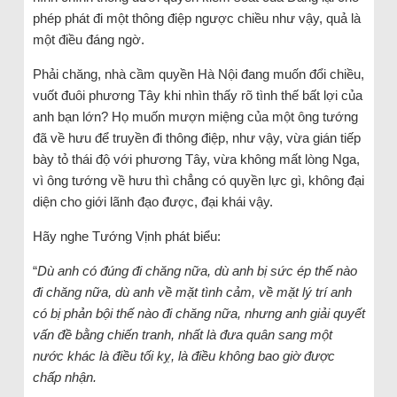
phép phát đi một thông điệp ngược chiều như vậy, quả là
một điều đáng ngờ.
Phải chăng, nhà cầm quyền Hà Nội đang muốn đổi chiều,
vuốt đuôi phương Tây khi nhìn thấy rõ tình thế bất lợi của
anh bạn lớn? Họ muốn mượn miệng của một ông tướng
đã về hưu để truyền đi thông điệp, như vậy, vừa gián tiếp
bày tỏ thái độ với phương Tây, vừa không mất lòng Nga,
vì ông tướng về hưu thì chẳng có quyền lực gì, không đại
diện cho giới lãnh đạo được, đại khái vậy.
Hãy nghe Tướng Vịnh phát biểu:
“
Dù anh có đúng đi chăng nữa, dù anh bị sức ép thế nào
đi chăng nữa, dù anh về mặt tình cảm, về mặt lý trí anh
có bị phản bội thế nào đi chăng nữa, nhưng anh giải quyết
vấn đề bằng chiến tranh, nhất là đưa quân sang một
nước khác là điều tối kỵ, là điều không bao giờ được
chấp nhận.