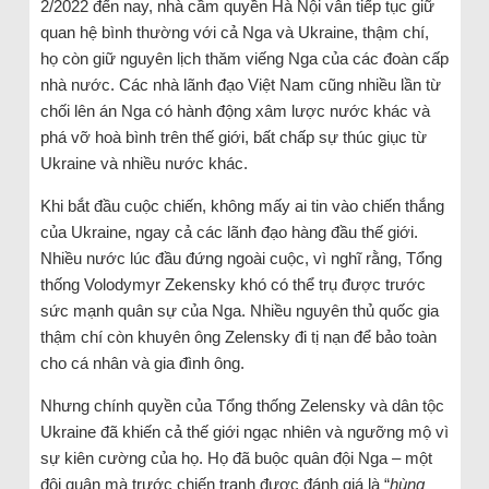
2/2022 đến nay, nhà cầm quyền Hà Nội vẫn tiếp tục giữ
quan hệ bình thường với cả Nga và Ukraine, thậm chí,
họ còn giữ nguyên lịch thăm viếng Nga của các đoàn cấp
nhà nước. Các nhà lãnh đạo Việt Nam cũng nhiều lần từ
chối lên án Nga có hành động xâm lược nước khác và
phá vỡ hoà bình trên thế giới, bất chấp sự thúc giục từ
Ukraine và nhiều nước khác.
Khi bắt đầu cuộc chiến, không mấy ai tin vào chiến thắng
của Ukraine, ngay cả các lãnh đạo hàng đầu thế giới.
Nhiều nước lúc đầu đứng ngoài cuộc, vì nghĩ rằng, Tổng
thống Volodymyr Zekensky khó có thể trụ được trước
sức mạnh quân sự của Nga. Nhiều nguyên thủ quốc gia
thậm chí còn khuyên ông Zelensky đi tị nạn để bảo toàn
cho cá nhân và gia đình ông.
Nhưng chính quyền của Tổng thống Zelensky và dân tộc
Ukraine đã khiến cả thế giới ngạc nhiên và ngưỡng mộ vì
sự kiên cường của họ. Họ đã buộc quân đội Nga – một
đội quân mà trước chiến tranh được đánh giá là “
hùng