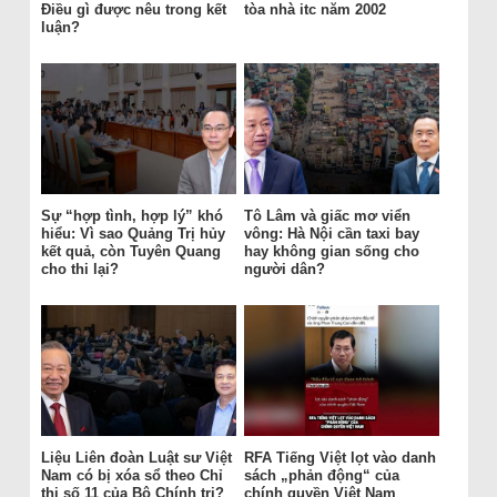
Điều gì được nêu trong kết
tòa nhà itc năm 2002
luận?
Sự “hợp tình, hợp lý” khó
Tô Lâm và giấc mơ viển
hiểu: Vì sao Quảng Trị hủy
vông: Hà Nội cần taxi bay
kết quả, còn Tuyên Quang
hay không gian sống cho
cho thi lại?
người dân?
Liệu Liên đoàn Luật sư Việt
RFA Tiếng Việt lọt vào danh
Nam có bị xóa sổ theo Chỉ
sách „phản động“ của
thị số 11 của Bộ Chính trị?
chính quyền Việt Nam