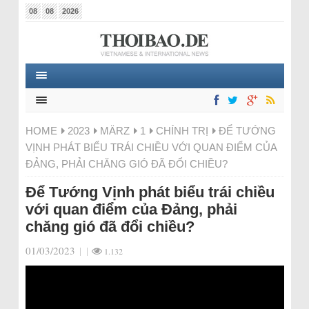
08
08
2026
HOME
2023
MÄRZ
1
CHÍNH TRỊ
ĐỂ TƯỚNG
VỊNH PHÁT BIỂU TRÁI CHIỀU VỚI QUAN ĐIỂM CỦA
ĐẢNG, PHẢI CHĂNG GIÓ ĐÃ ĐỔI CHIỀU?
Để Tướng Vịnh phát biểu trái chiều
với quan điểm của Đảng, phải
chăng gió đã đổi chiều?
01/03/2023
|
|
1.132