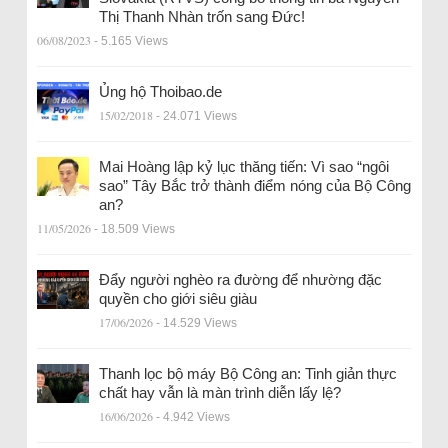
Thị Thanh Nhàn trốn sang Đức!
06/08/2023
- 5.165 Views
Ủng hộ Thoibao.de
15/02/2018
- 24.071 Views
Mai Hoàng lập kỷ lục thăng tiến: Vì sao “ngôi
sao” Tây Bắc trở thành điểm nóng của Bộ Công
an?
11/05/2026
- 18.509 Views
Đẩy người nghèo ra đường để nhường đặc
quyền cho giới siêu giàu
17/06/2026
- 14.529 Views
Thanh lọc bộ máy Bộ Công an: Tinh giản thực
chất hay vẫn là màn trình diễn lấy lệ?
16/06/2026
- 4.942 Views