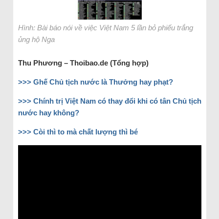
Hình: Bài báo nói về việc Việt Nam 5 lần bỏ phiếu trắng
ủng hộ Nga
Thu Phương – Thoibao.de (Tổng hợp)
>>> Ghế Chủ tịch nước là Thưởng hay phạt?
>>> Chính trị Việt Nam có thay đổi khi có tân Chủ tịch
nước hay không?
>>> Còi thì to mà chất lượng thì bé