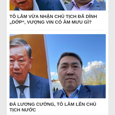
TÔ LÂM VỪA NHẬN CHỦ TỊCH ĐÃ DÍNH
„DỚP“, VƯỢNG VIN CÓ ÂM MƯU GÌ?
ĐÁ LƯƠNG CƯỜNG, TÔ LÂM LÊN CHỦ
TỊCH NƯỚC