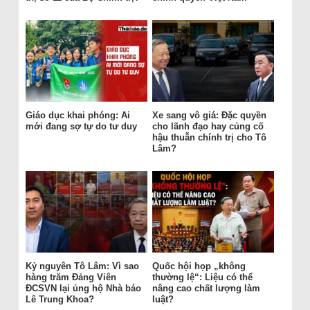
Giáo dục khai phóng: Ai
Xe sang vô giá: Đặc quyền
mới đang sợ tự do tư duy
cho lãnh đạo hay củng cố
hậu thuẫn chính trị cho Tô
Lâm?
Kỷ nguyên Tô Lâm: Vì sao
Quốc hội họp „không
hàng trăm Đảng Viên
thường lệ“: Liệu có thể
ĐCSVN lại ủng hộ Nhà báo
nâng cao chất lượng làm
Lê Trung Khoa?
luật?