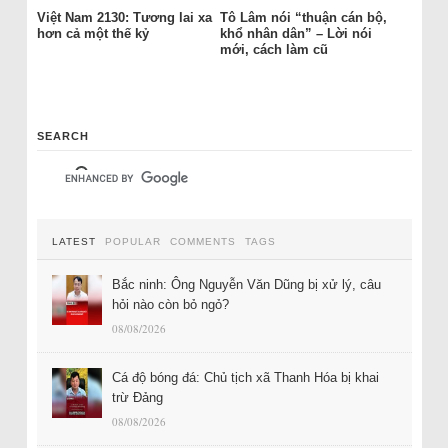
Việt Nam 2130: Tương lai xa
Tô Lâm nói “thuận cán bộ,
hơn cả một thế kỷ
khổ nhân dân” – Lời nói
mới, cách làm cũ
SEARCH
LATEST
POPULAR
COMMENTS
TAGS
Bắc ninh: Ông Nguyễn Văn Dũng bị xử lý, câu
hỏi nào còn bỏ ngỏ?
08/08/2026
Cá độ bóng đá: Chủ tịch xã Thanh Hóa bị khai
trừ Đảng
08/08/2026