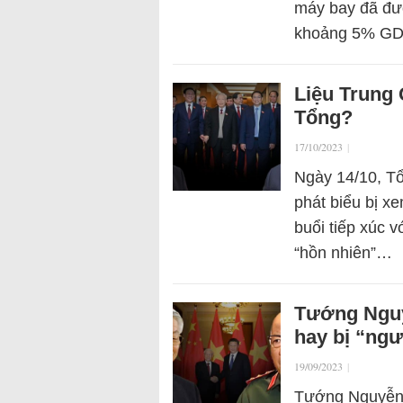
máy bay đã đư
khoảng 5% GD
Liệu Trung
Tổng?
17/10/2023
|
Ngày 14/10, T
phát biểu bị xe
buổi tiếp xúc v
“hồn nhiên”…
Tướng Nguy
hay bị “ngư
19/09/2023
|
Tướng Nguyễn 