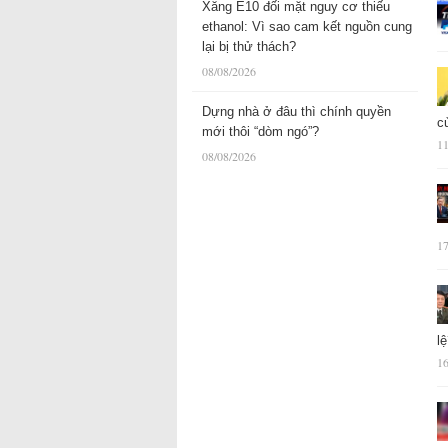
Xăng E10 đối mặt nguy cơ thiếu
ethanol: Vì sao cam kết nguồn cung
lại bị thử thách?
08/08/2026
Dựng nhà ở đâu thì chính quyền
c
mới thôi “dòm ngó”?
11
08/08/2026
17
l
16