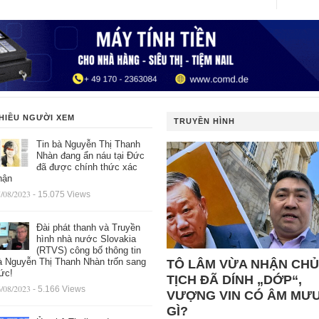
HIỀU NGƯỜI XEM
TRUYỀN HÌNH
Tin bà Nguyễn Thị Thanh
Nhàn đang ẩn náu tại Đức
đã được chính thức xác
hận
/08/2023
- 15.075 Views
Đài phát thanh và Truyền
hình nhà nước Slovakia
(RTVS) công bố thông tin
à Nguyễn Thị Thanh Nhàn trốn sang
TÔ LÂM VỪA NHẬN CHỦ
ức!
TỊCH ĐÃ DÍNH „DỚP“,
/08/2023
- 5.166 Views
VƯỢNG VIN CÓ ÂM MƯ
GÌ?