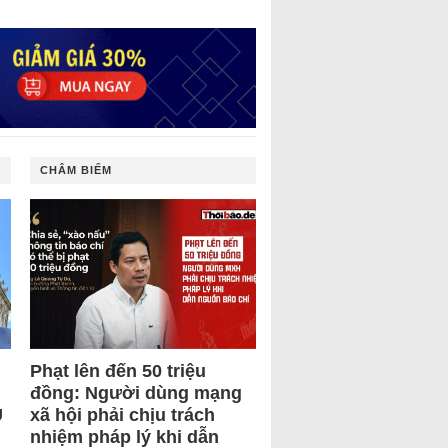
CHÂM BIẾM
Phạt lên đến 50 triệu
đồng: Người dùng mạng
U
xã hội phải chịu trách
nhiệm pháp lý khi dẫn