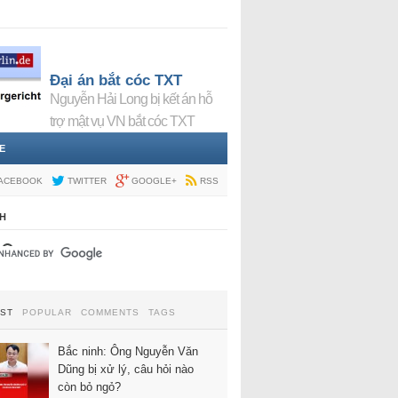
Đại án bắt cóc TXT
Nguyễn Hải Long bị kết án hỗ
trợ mật vụ VN bắt cóc TXT
E
ACEBOOK
TWITTER
GOOGLE+
RSS
H
EST
POPULAR
COMMENTS
TAGS
Bắc ninh: Ông Nguyễn Văn
Dũng bị xử lý, câu hỏi nào
còn bỏ ngỏ?