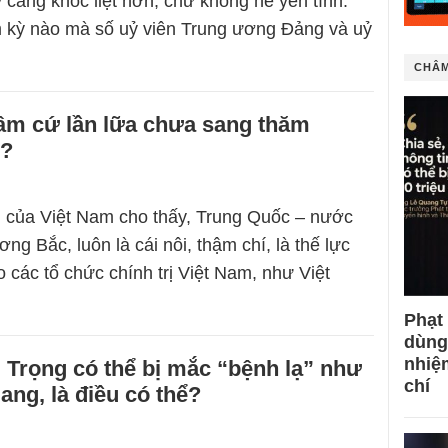
 càng khốc liệt hơn, chứ không hề yên tĩnh.
 kỳ nào mà số uỷ viên Trung ương Đảng và uỷ
CHÂM
Lâm cứ lần lữa chưa sang thăm
c?
i của Việt Nam cho thấy, Trung Quốc – nước
ng Bắc, luôn là cái nôi, thậm chí, là thế lực
 các tổ chức chính trị Việt Nam, như Việt
Phạt
dùng
nhiệ
 Trọng có thể bị mắc “bệnh lạ” như
chí
ang, là điều có thể?