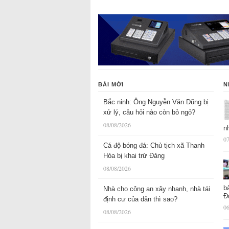
BÀI MỚI
N
Bắc ninh: Ông Nguyễn Văn Dũng bị
xử lý, câu hỏi nào còn bỏ ngỏ?
08/08/2026
n
07
Cá độ bóng đá: Chủ tịch xã Thanh
Hóa bị khai trừ Đảng
08/08/2026
b
Nhà cho công an xây nhanh, nhà tái
Đ
định cư của dân thì sao?
06
08/08/2026