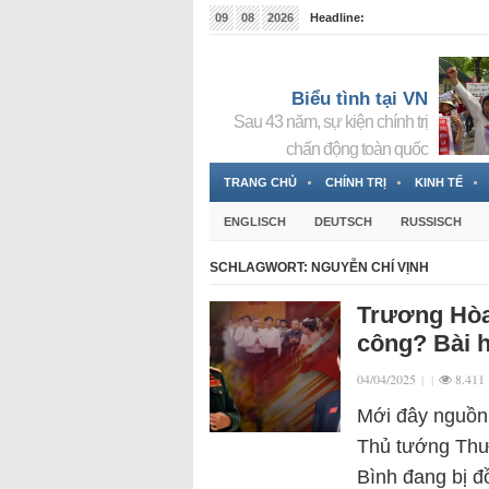
09
08
2026
Headline:
Tin bà Nguyễn Thị Thanh Nhàn đang ẩn náu tại Đức
Biểu tình tại VN
Sau 43 năm, sự kiện chính trị
chấn động toàn quốc
TRANG CHỦ
CHÍNH TRỊ
KINH TẾ
ENGLISCH
DEUTSCH
RUSSISCH
SCHLAGWORT:
NGUYỄN CHÍ VỊNH
Trương Hòa 
công? Bài 
04/04/2025
|
|
8.411
Mới đây nguồn 
Thủ tướng Thư
Bình đang bị đ