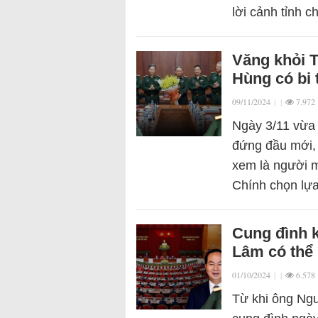
lời cảnh tỉnh 
Văng khỏi 
Hùng có bi
09/11/2024
|
|
7.972
Ngày 3/11 vừa 
đứng đầu mới,
xem là người 
Chính chọn lự
Cung đình k
Lâm có thể
01/10/2024
|
|
6.578
Từ khi ông Ngu