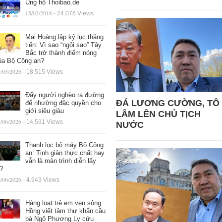
Ủng hộ Thoibao.de
15/02/2018
- 24.076 Views
Mai Hoàng lập kỷ lục thăng
tiến: Vì sao “ngôi sao” Tây
Bắc trở thành điểm nóng
ủa Bộ Công an?
/05/2026
- 18.515 Views
Đẩy người nghèo ra đường
ĐÁ LƯƠNG CƯỜNG, TÔ
để nhường đặc quyền cho
giới siêu giàu
LÂM LÊN CHỦ TỊCH
/06/2026
- 14.531 Views
NƯỚC
Thanh lọc bộ máy Bộ Công
an: Tinh giản thực chất hay
vẫn là màn trình diễn lấy
ệ?
/06/2026
- 4.943 Views
Hàng loạt trẻ em ven sông
Hồng viết tâm thư khẩn cầu
bà Ngô Phương Ly cứu