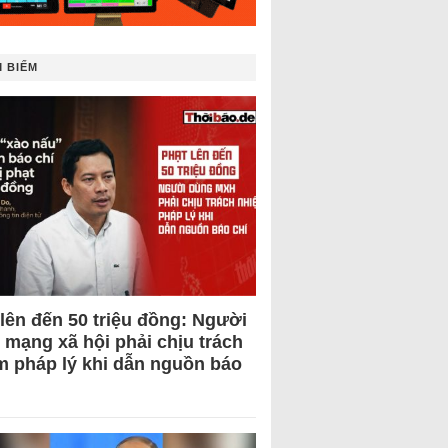
 BIẾM
 lên đến 50 triệu đồng: Người
 mạng xã hội phải chịu trách
m pháp lý khi dẫn nguồn báo