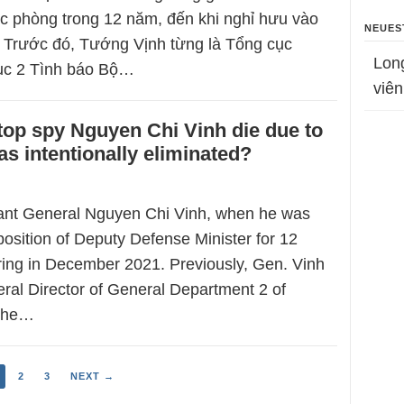
 phòng trong 12 năm, đến khi nghỉ hưu vào
NEUES
 Trước đó, Tướng Vịnh từng là Tổng cục
Lon
ục 2 Tình báo Bộ…
viên
top spy Nguyen Chi Vinh die due to
as intentionally eliminated?
ant General Nguyen Chi Vinh, when he was
 position of Deputy Defense Minister for 12
tiring in December 2021. Previously, Gen. Vinh
ral Director of General Department 2 of
 the…
2
3
NEXT →