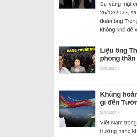
Sự vắng mặt c
26/12/2023, sa
đoán ông Trọng 
không khó để 
Liệu ông T
phong thần
30/10/2023
|
Khủng hoảng
gì đến Tướ
28/10/2023
|
Việt Nam trong
trường hàng kh