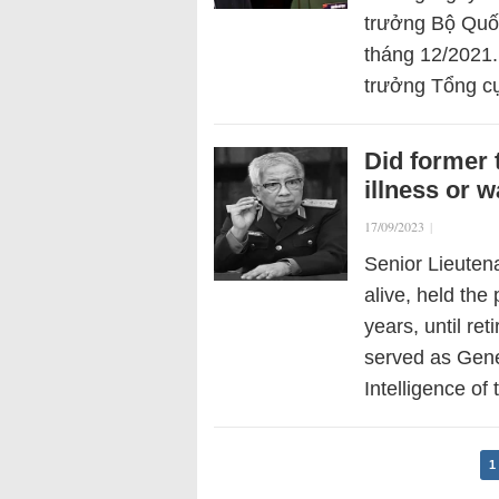
trưởng Bộ Quốc
tháng 12/2021.
trưởng Tổng c
Did former 
illness or w
17/09/2023
|
Senior Lieuten
alive, held the
years, until re
served as Gene
Intelligence of
1