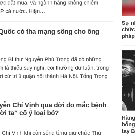
ợc đặt mua, và ngành hàng không chiếm
P cả nước. Hiện…
Sự n
chức
 Quốc có tha mạng sống cho ông
pháp
ổng Bí thư Nguyễn Phú Trọng đã có những
m là thiếu suy nghĩ, coi thường dư luận, trong
ới cử tri 3 quận nội thành Hà Nội. Tổng Trọng
ễn Chí Vịnh qua đời do mắc bệnh
ời ta” cố ý loại bỏ?
Hàng
bỗng
tay 
Chí Vịnh khi còn sống từng giữ chức Thứ