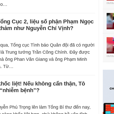
08/08
cho…
Tổng Cục 2, liệu số phận Phạm Ngọc
 thảm như Nguyễn Chí Vịnh?
qua, Tổng cục Tình báo Quân đội đã có người
 là Trung tướng Trần Công Chính. Đây được
08/08
mà ông Phan Văn Giang và ông Phạm Minh
a. Từ…
hốc liệt! Nếu không cẩn thận, Tô
 “nhiễm bệnh”?
yễn Phú Trọng lên làm Tổng Bí thư đến nay,