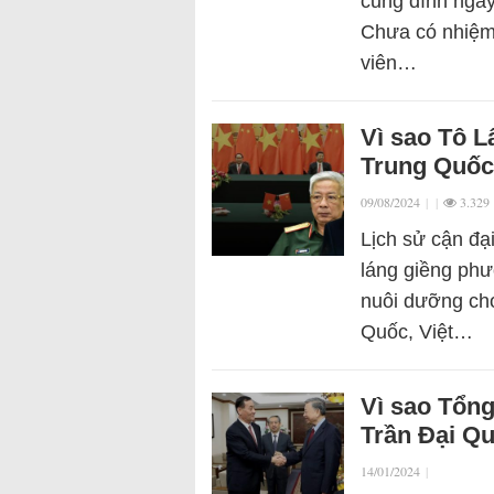
cung đình ngày
Chưa có nhiệm
viên…
Vì sao Tô 
Trung Quố
09/08/2024
|
|
3.329
Lịch sử cận đạ
láng giềng phươ
nuôi dưỡng cho
Quốc, Việt…
Vì sao Tổng
Trần Đại Qu
14/01/2024
|