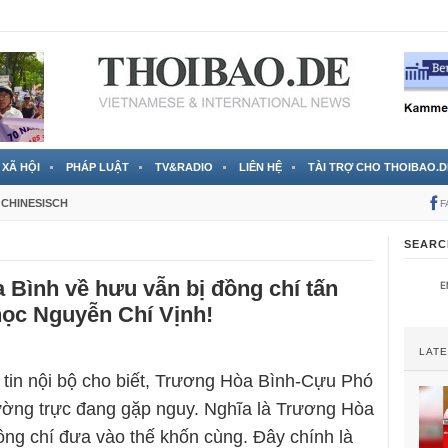
 đã được chính thức xác nhận
3 Jahren ago
XÃ HỘI
PHÁP LUẬT
TV&RADIO
LIÊN HỆ
TÀI TRỢ CHO THOIBAO.D
CHINESISCH
F
SEARC
Bình về hưu vẫn bị đồng chí tấn
học Nguyễn Chí Vịnh!
LAT
tin nội bộ cho biết, Trương Hòa Bình-Cựu Phó
ờng trực đang gặp nguy. Nghĩa là Trương Hòa
ồng chí đưa vào thế khốn cùng. Đây chính là