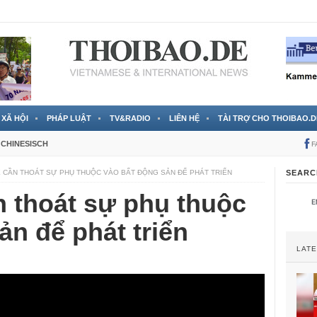
 đã được chính thức xác nhận
3 Jahren ago
XÃ HỘI
PHÁP LUẬT
TV&RADIO
LIÊN HỆ
TÀI TRỢ CHO THOIBAO.D
CHINESISCH
F
Ế CẦN THOÁT SỰ PHỤ THUỘC VÀO BẤT ĐỘNG SẢN ĐỂ PHÁT TRIỂN
SEARC
n thoát sự phụ thuộc
ản để phát triển
LAT