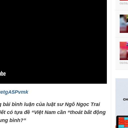
08/08
08/08
fvetgA5Pvmk
 bài bình luận của luật sư Ngô Ngọc Trai
viết có tựa đề “Việt Nam cần “thoát bất động
rung bình?”