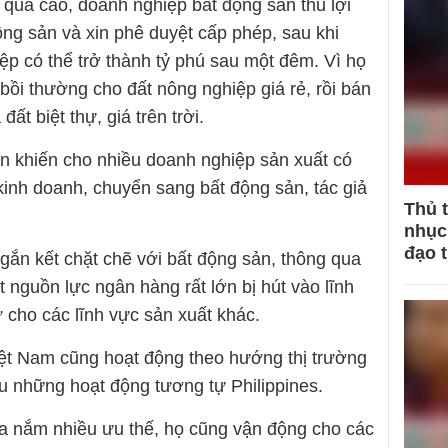
 quá cao, doanh nghiệp bất động sản thu lợi
động sản và xin phê duyệt cấp phép, sau khi
p có thể trở thành tỷ phú sau một đêm. Vì họ
 bồi thường cho đất nông nghiệp giá rẻ, rồi bán
ất biệt thự, giá trên trời.
n khiến cho nhiều doanh nghiệp sản xuất có
inh doanh, chuyển sang bất động sản, tác giả
Thủ 
nhục 
đạo 
ắn kết chặt chẽ với bất động sản, thông qua
t nguồn lực ngân hàng rất lớn bị hút vào lĩnh
ư cho các lĩnh vực sản xuất khác.
Việt Nam cũng hoạt động theo hướng thị trường
ều những hoạt động tương tự Philippines.
hoa nắm nhiều ưu thế, họ cũng vận động cho các