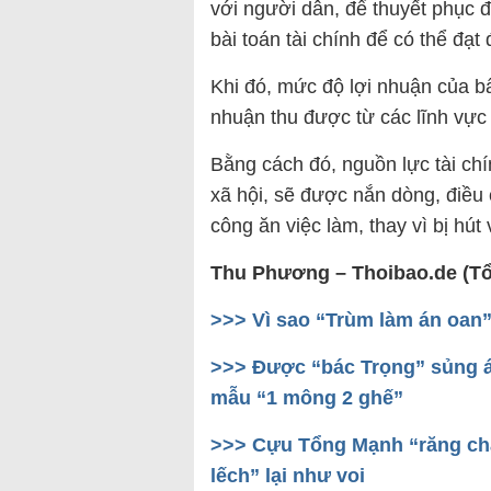
với người dân, để thuyết phục 
bài toán tài chính để có thể đạt
Khi đó, mức độ lợi nhuận của b
nhuận thu được từ các lĩnh vực
Bằng cách đó, nguồn lực tài chí
xã hội, sẽ được nắn dòng, điều
công ăn việc làm, thay vì bị hút
Thu Phương – Thoibao.de (T
>>>
Vì sao “Trùm làm án oan
>>>
Được “bác Trọng” sủng á
mẫu “1 mông 2 ghế”
>>>
Cựu Tổng Mạnh “răng chắ
lếch” lại như voi