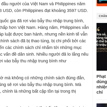
 đầu người của Việt Nam và Philippines năm
3 USD, còn Philippines đạt khoảng 3597 USD.
CHÂM
 quốc gia đã rơi vào bẫy thu nhập trung bình,
thấp hơn Việt Nam. Hàng năm, Philippines vẫn
áp luật được ban hành, nhưng nền kinh tế vẫn
chính sách đã bị thao túng, bị chi phối bởi các
đến các chính sách chỉ nhắm tới những mục
các vấn đề dân sinh. Nhiều người đã lo lắng nêu
ơi vào bẫy thu nhập trung bình như
Phạt
giờ mà không có những chính sách đúng đắn,
dùng
ũng sẽ rơi vào bẫy thu nhập trung bình. Mà
nhiệ
 chính là những bất cập tồn tại trong thị
chí