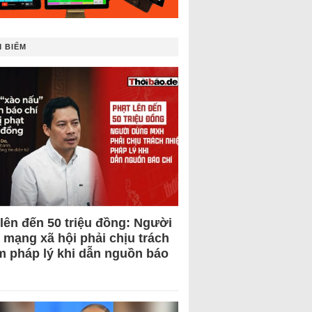
 BIẾM
 lên đến 50 triệu đồng: Người
 mạng xã hội phải chịu trách
m pháp lý khi dẫn nguồn báo