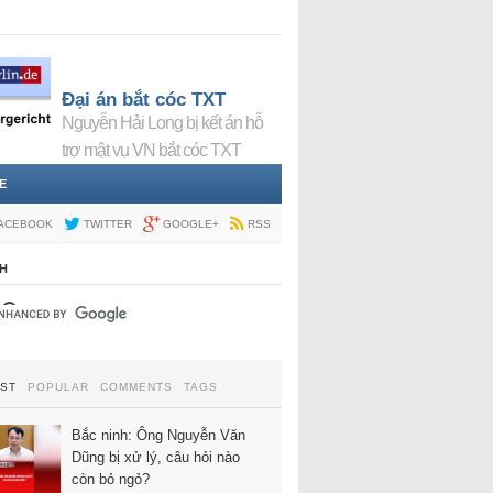
Đại án bắt cóc TXT
Nguyễn Hải Long bị kết án hỗ
trợ mật vụ VN bắt cóc TXT
E
ACEBOOK
TWITTER
GOOGLE+
RSS
H
EST
POPULAR
COMMENTS
TAGS
Bắc ninh: Ông Nguyễn Văn
Dũng bị xử lý, câu hỏi nào
còn bỏ ngỏ?