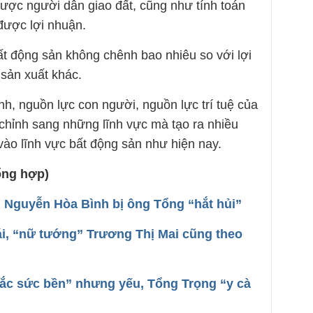
được người dân giao đất, cũng như tính toán
 được lợi nhuận.
ất động sản không chênh bao nhiêu so với lợi
 sản xuất khác.
nh, nguồn lực con người, nguồn lực trí tuệ của
 chỉnh sang những lĩnh vực mà tạo ra nhiều
 vào lĩnh vực bất động sản như hiện nay.
ổng hợp)
” Nguyễn Hòa Bình bị ông Tổng “hắt hủi”
i, “nữ tướng” Trương Thị Mai cũng theo
c sức bền” nhưng yếu, Tổng Trọng “y cà