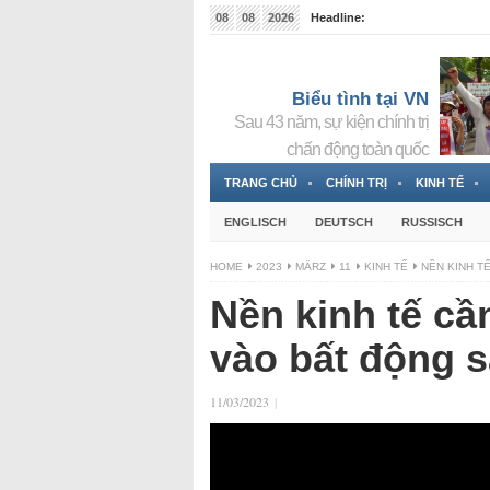
08
08
2026
Headline:
Tin bà Nguyễn Thị Thanh Nhàn đang ẩn náu tại Đức
Biểu tình tại VN
Sau 43 năm, sự kiện chính trị
chấn động toàn quốc
TRANG CHỦ
CHÍNH TRỊ
KINH TẾ
ENGLISCH
DEUTSCH
RUSSISCH
HOME
2023
MÄRZ
11
KINH TẾ
NỀN KINH T
Nền kinh tế cầ
vào bất động s
11/03/2023
|