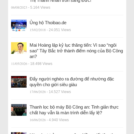
Thị Thanh Nhàn trốn sang Đức!
06/08/2023
- 5.164 Views
Ủng hộ Thoibao.de
15/02/2018
- 24.051 Views
Mai Hoàng lập kỷ lục thăng tiến: Vì sao “ngôi
sao” Tây Bắc trở thành điểm nóng của Bộ Công
an?
11/05/2026
- 18.498 Views
Đẩy người nghèo ra đường để nhường đặc
quyền cho giới siêu giàu
17/06/2026
- 14.527 Views
Thanh lọc bộ máy Bộ Công an: Tinh giản thực
chất hay vẫn là màn trình diễn lấy lệ?
16/06/2026
- 4.940 Views