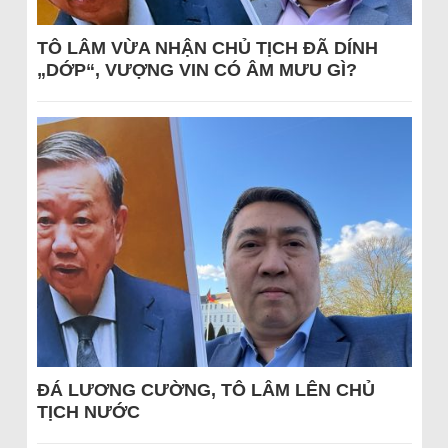
TÔ LÂM VỪA NHẬN CHỦ TỊCH ĐÃ DÍNH
„DỚP“, VƯỢNG VIN CÓ ÂM MƯU GÌ?
ĐÁ LƯƠNG CƯỜNG, TÔ LÂM LÊN CHỦ
TỊCH NƯỚC