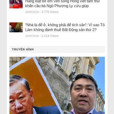
Hàng loạt trẻ em ven sông Hồng viết tâm thư
khẩn cầu bà Ngô Phương Ly cứu giúp
28/05/2026
- 3.770 Views
“Nhà là để ở, không phải để tích sản”: Vì sao Tô
Lâm không đánh thuế Bất Động sản thứ 2?
24/05/2026
- 2.419 Views
TRUYỀN HÌNH