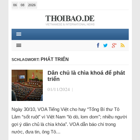
06
08
2026
PHÁT TRIỂN
SCHLAGWORT:
Dân chủ là chìa khoá để phát
triển
01/11/2024
|
Ngày 30/10, VOA Tiếng Việt cho hay “Tổng Bí thư Tô
Lâm “sốt ruột” vì Việt Nam “lò dò, lom dom”; nhiều người
gợi ý dân chủ là chìa khóa”. VOA dẫn báo chí trong
nước, đưa tin, ông Tô…