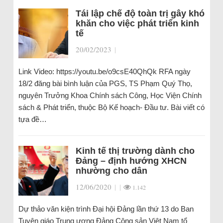
Tái lập chế độ toàn trị gây khó
khăn cho việc phát triển kinh
tế
20/02/2023
|
Link Video: https://youtu.be/o9csE40QhQk RFA ngày
18/2 đăng bài bình luận của PGS, TS Phạm Quý Thọ,
nguyên Trưởng Khoa Chính sách Công, Học Viện Chính
sách & Phát triển, thuộc Bộ Kế hoạch- Đầu tư. Bài viết có
tựa đề…
Kinh tế thị trường dành cho
Đảng – định hướng XHCN
nhường cho dân
12/06/2020
|
|
1.142
Dự thảo văn kiện trình Đại hội Đảng lần thứ 13 do Ban
Tuyên giáo Trung ương Đảng Cộng sản Việt Nam tổ