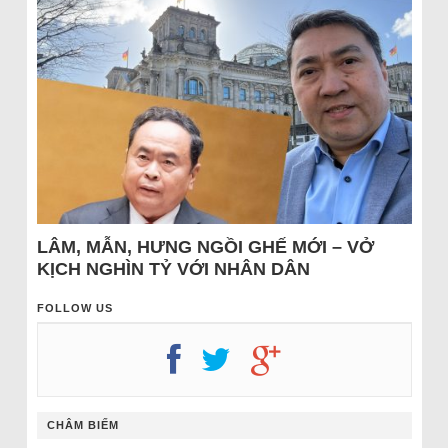
LÂM, MẪN, HƯNG NGỒI GHẾ MỚI – VỞ
KỊCH NGHÌN TỶ VỚI NHÂN DÂN
FOLLOW US
CHÂM BIẾM