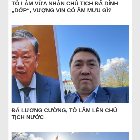
TÔ LÂM VỪA NHẬN CHỦ TỊCH ĐÃ DÍNH
„DỚP“, VƯỢNG VIN CÓ ÂM MƯU GÌ?
ĐÁ LƯƠNG CƯỜNG, TÔ LÂM LÊN CHỦ
TỊCH NƯỚC