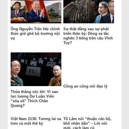
Ông Nguyễn Tiến Hải chính
Sự thật đằng sau sự phát
thức giữ ghế bộ trưởng nội
triển thần kỳ: Dòng xe tắc
vụ
nghẽn 3 tiếng trên cầu Vĩnh
Tuy?
Công an cũng nói đạo lý
Thừa thắng xốc tới: Vì sao
lực lượng Dư Luận Viên
“xóa sổ” Thích Chân
Quang?
Việt Nam 2130: Tương lai xa
Tô Lâm nói “thuận cán bộ,
hơn cả một thế kỷ
khổ nhân dân” – Lời nói
mới, cách làm cũ