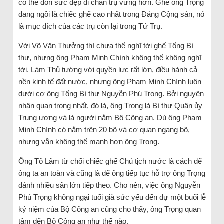
có thể dồn sức dẹp đi chân trụ vững hơn. Ghế ông Trọng
đang ngồi là chiếc ghế cao nhất trong Đảng Cộng sản, nó
là mục đích của các trụ còn lại trong Tứ Trụ.
Với Võ Văn Thưởng thì chưa thể nghĩ tới ghế Tổng Bí
thư, nhưng ông Phạm Minh Chính không thể không nghĩ
tới. Làm Thủ tướng với quyền lực rất lớn, điều hành cả
nền kinh tế đất nước, nhưng ông Phạm Minh Chính luôn
dưới cơ ông Tổng Bí thư Nguyễn Phú Trọng. Bởi nguyên
nhân quan trọng nhất, đó là, ông Trọng là Bí thư Quân ủy
Trung ương và là người nắm Bộ Công an. Dù ông Phạm
Minh Chính có nắm trên 20 bộ và cơ quan ngang bộ,
nhưng vẫn không thể mạnh hơn ông Trọng.
Ông Tô Lâm từ chối chiếc ghế Chủ tịch nước là cách để
ông ta an toàn và cũng là để ông tiếp tục hỗ trợ ông Trọng
đánh nhiều sân lớn tiếp theo. Cho nên, việc ông Nguyễn
Phú Trọng không ngại tuổi già sức yếu đến dự một buổi lễ
kỷ niệm của Bộ Công an cũng cho thấy, ông Trọng quan
tâm đến Bộ Công an như thế nào.