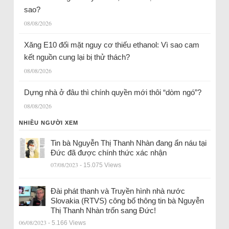
sao?
08/08/2026
Xăng E10 đối mặt nguy cơ thiếu ethanol: Vì sao cam
kết nguồn cung lại bị thử thách?
08/08/2026
Dựng nhà ở đâu thì chính quyền mới thôi “dòm ngó”?
08/08/2026
NHIỀU NGƯỜI XEM
Tin bà Nguyễn Thị Thanh Nhàn đang ẩn náu tại
Đức đã được chính thức xác nhận
07/08/2023
- 15.075 Views
Đài phát thanh và Truyền hình nhà nước
Slovakia (RTVS) công bố thông tin bà Nguyễn
Thị Thanh Nhàn trốn sang Đức!
06/08/2023
- 5.166 Views