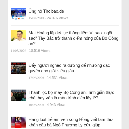
Ủng hộ Thoibao.de
15/02/2018
- 24.076 Views
Mai Hoàng lập kỷ lục thăng tiến: Vì sao “ngôi
sao” Tây Bắc trở thành điểm nóng của Bộ Công
an?
11/05/2026
- 18.516 Views
Đẩy người nghèo ra đường để nhường đặc
quyền cho giới siêu giàu
17/06/2026
- 14.531 Views
Thanh lọc bộ máy Bộ Công an: Tinh giản thực
chất hay vẫn là màn trình diễn lấy lệ?
16/06/2026
- 4.943 Views
Hàng loạt trẻ em ven sông Hồng viết tâm thư
khẩn cầu bà Ngô Phương Ly cứu giúp