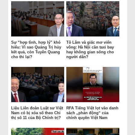
Sự “hợp tình, hợp lý” khó
Tô Lâm và giấc mơ viển
hiểu: Vì sao Quảng Trị hủy
vông: Hà Nội cần taxi bay
kết quả, còn Tuyên Quang
hay không gian sống cho
cho thi lại?
người dân?
Liệu Liên đoàn Luật sư Việt
RFA Tiếng Việt lọt vào danh
Nam có bị xóa sổ theo Chỉ
sách „phản động“ của
thị số 11 của Bộ Chính trị?
chính quyền Việt Nam