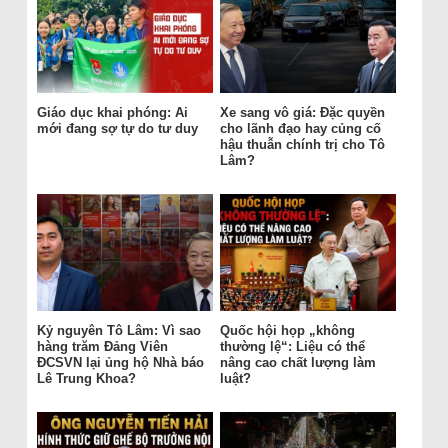
Giáo dục khai phóng: Ai
Xe sang vô giá: Đặc quyền
mới đang sợ tự do tư duy
cho lãnh đạo hay củng cố
hậu thuẫn chính trị cho Tô
Lâm?
Kỷ nguyên Tô Lâm: Vì sao
Quốc hội họp „không
hàng trăm Đảng Viên
thường lệ“: Liệu có thể
ĐCSVN lại ủng hộ Nhà báo
nâng cao chất lượng làm
Lê Trung Khoa?
luật?