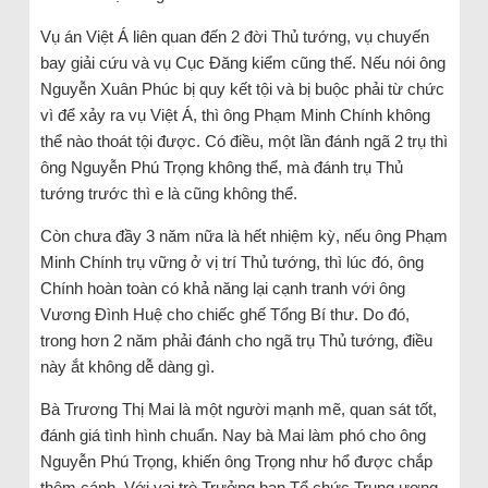
Vụ án Việt Á liên quan đến 2 đời Thủ tướng, vụ chuyến
bay giải cứu và vụ Cục Đăng kiểm cũng thế. Nếu nói ông
Nguyễn Xuân Phúc bị quy kết tội và bị buộc phải từ chức
vì để xảy ra vụ Việt Á, thì ông Phạm Minh Chính không
thể nào thoát tội được. Có điều, một lần đánh ngã 2 trụ thì
ông Nguyễn Phú Trọng không thể, mà đánh trụ Thủ
tướng trước thì e là cũng không thể.
Còn chưa đầy 3 năm nữa là hết nhiệm kỳ, nếu ông Phạm
Minh Chính trụ vững ở vị trí Thủ tướng, thì lúc đó, ông
Chính hoàn toàn có khả năng lại cạnh tranh với ông
Vương Đình Huệ cho chiếc ghế Tổng Bí thư. Do đó,
trong hơn 2 năm phải đánh cho ngã trụ Thủ tướng, điều
này ắt không dễ dàng gì.
Bà Trương Thị Mai là một người mạnh mẽ, quan sát tốt,
đánh giá tình hình chuẩn. Nay bà Mai làm phó cho ông
Nguyễn Phú Trọng, khiến ông Trọng như hổ được chắp
thêm cánh. Với vai trò Trưởng ban Tổ chức Trung ương,