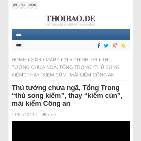
09
08
2026
HOME
2023
MÄRZ
11
CHÍNH TRỊ
THỦ
TƯỚNG CHƯA NGÃ, TỔNG TRỌNG “THỦ SONG
KIẾM”, THAY “KIẾM CÙN”, MÀI KIẾM CÔNG AN
Thủ tướng chưa ngã, Tổng Trọng
“thủ song kiếm”, thay “kiếm cùn”,
mài kiếm Công an
11/03/2023
|
|
1.122