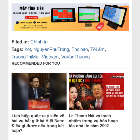
Filed in:
Chính trị
Tags:
hot
,
NguyenPhuTrong
,
Thoibao
,
TôLâm
,
TruongThiMai
,
Vietnam
,
VoVanThuong
RECOMMENDED FOR YOU
Liên hiệp quốc ra ý kiến về
Lê Thanh Hải và trách
hai vụ bắt giữ tại Việt Nam:
nhiệm trong vụ hỏa hoạn
Điều gì được nêu trong kết
tòa nhà itc năm 2002
luận?