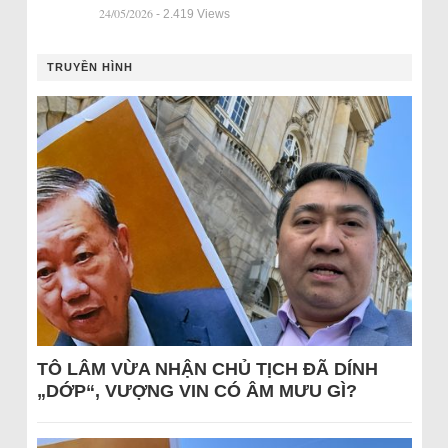
24/05/2026
- 2.419 Views
TRUYỀN HÌNH
TÔ LÂM VỪA NHẬN CHỦ TỊCH ĐÃ DÍNH
„DỚP“, VƯỢNG VIN CÓ ÂM MƯU GÌ?