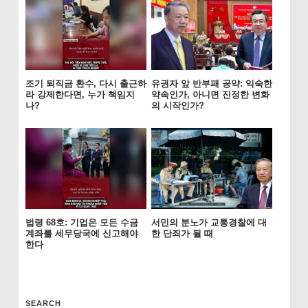
조기 퇴직금 환수, 다시 출근하
유권자 앞 반부패 공약: 익숙한
라 강제한다면, 누가 책임지
약속인가, 아니면 진정한 변화
나?
의 시작인가?
법령 68호: 기업은 모든 수금
서민의 분노가 교통경찰에 대
계좌를 세무당국에 신고해야
한 단죄가 될 때
한다
SEARCH