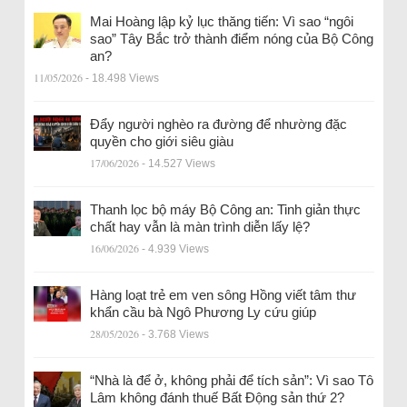
Mai Hoàng lập kỷ lục thăng tiến: Vì sao “ngôi
sao” Tây Bắc trở thành điểm nóng của Bộ Công
an?
11/05/2026
- 18.498 Views
Đẩy người nghèo ra đường để nhường đặc
quyền cho giới siêu giàu
17/06/2026
- 14.527 Views
Thanh lọc bộ máy Bộ Công an: Tinh giản thực
chất hay vẫn là màn trình diễn lấy lệ?
16/06/2026
- 4.939 Views
Hàng loạt trẻ em ven sông Hồng viết tâm thư
khẩn cầu bà Ngô Phương Ly cứu giúp
28/05/2026
- 3.768 Views
“Nhà là để ở, không phải để tích sản”: Vì sao Tô
Lâm không đánh thuế Bất Động sản thứ 2?