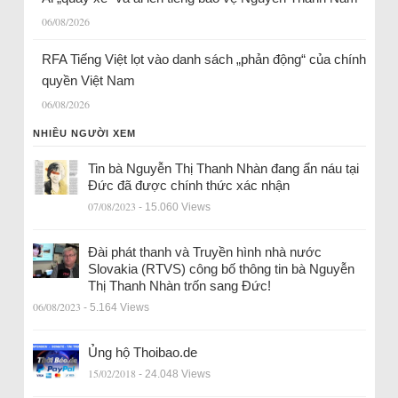
06/08/2026
RFA Tiếng Việt lọt vào danh sách „phản động“ của chính
quyền Việt Nam
06/08/2026
NHIỀU NGƯỜI XEM
Tin bà Nguyễn Thị Thanh Nhàn đang ẩn náu tại
Đức đã được chính thức xác nhận
07/08/2023
- 15.060 Views
Đài phát thanh và Truyền hình nhà nước
Slovakia (RTVS) công bố thông tin bà Nguyễn
Thị Thanh Nhàn trốn sang Đức!
06/08/2023
- 5.164 Views
Ủng hộ Thoibao.de
15/02/2018
- 24.048 Views