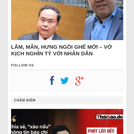
LÂM, MẪN, HƯNG NGỒI GHẾ MỚI – VỞ
KỊCH NGHÌN TỶ VỚI NHÂN DÂN
FOLLOW US
CHÂM BIẾM