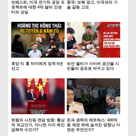
빈패스트, 미국 전기차 공장 프
중국: 보복 경고, 미국과의 기
로젝트에 대한 4억 달러 인센
술 갈등 고조
티브 상실
호앙 티 홍 타이에게 징역 6년
보안 필터가 사이버 공간을 시
선고
민들의 공포로 바꾸고 있다
토럼의 시진핑 면담 방중: 통상
돈과 권력의 매트릭스: 400억
적 외교인가, 아니면 이미 짜인
동 재판 뒤에 숨겨진 엄청난 이
암묵적 수인가?
면은 무엇인가?