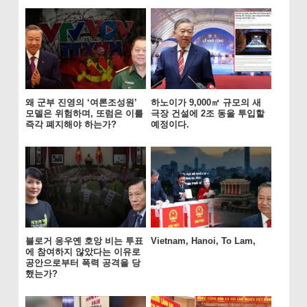
왜 군부 진영의 ‘여론조성원’
하노이가 9,000㎡ 규모의 새
모델은 위험하며, 또럼은 이를
극장 건설에 2조 동을 투입할
즉각 폐지해야 하는가?
예정이다.
블로거 응우옌 호앙 비는 투표
Vietnam, Hanoi, To Lam,
에 참여하지 않았다는 이유로
공안으로부터 폭력 공격을 당
했는가?