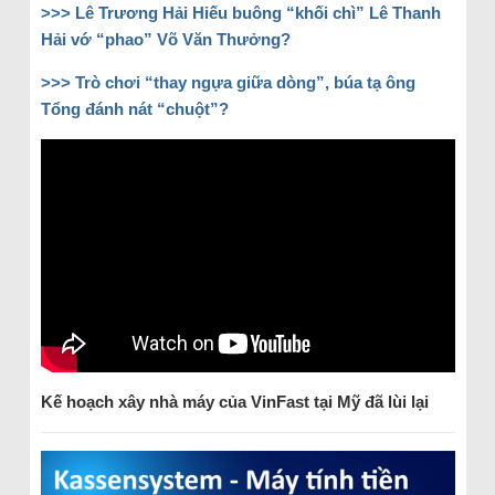
>>>
Lê Trương Hải Hiếu buông “khối chì” Lê Thanh
Hải vớ “phao” Võ Văn Thưởng?
>>>
Trò chơi “thay ngựa giữa dòng”, búa tạ ông
Tổng đánh nát “chuột”?
Kế hoạch xây nhà máy của VinFast tại Mỹ đã lùi lại