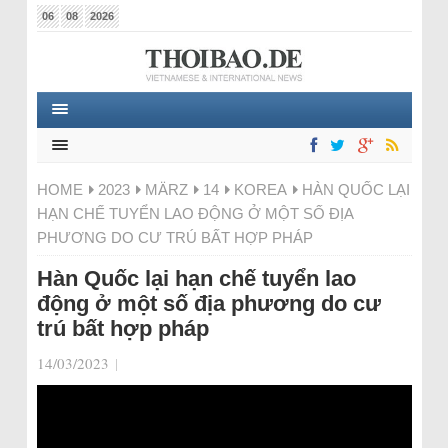
06
08
2026
HOME
2023
MÄRZ
14
KOREA
HÀN QUỐC LẠI
HẠN CHẾ TUYỂN LAO ĐỘNG Ở MỘT SỐ ĐỊA
PHƯƠNG DO CƯ TRÚ BẤT HỢP PHÁP
Hàn Quốc lại hạn chế tuyển lao
động ở một số địa phương do cư
trú bất hợp pháp
14/03/2023
|