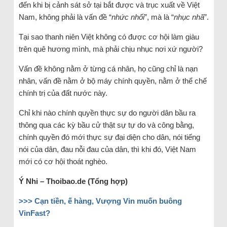
đến khi bị cảnh sát sở tại bắt được và trục xuất về Việt
Nam, không phải là vấn đề “
nhức nhối
”, mà là “
nhục nhã
”.
Tại sao thanh niên Việt không có được cơ hội làm giàu
trên quê hương mình, mà phải chịu nhục nơi xứ người?
Vấn đề không nằm ở từng cá nhân, họ cũng chỉ là nạn
nhân, vấn đề nằm ở bộ máy chính quyền, nằm ở thể chế
chính trị của đất nước này.
Chỉ khi nào chính quyền thực sự do người dân bầu ra
thông qua các kỳ bầu cử thật sự tự do và công bằng,
chính quyền đó mới thực sự đại diện cho dân, nói tiếng
nói của dân, đau nỗi đau của dân, thì khi đó, Việt Nam
mới có cơ hội thoát nghèo.
Ý Nhi – Thoibao.de (Tổng hợp)
>>>
Cạn tiền, ế hàng, Vượng Vin muốn buông
VinFast?