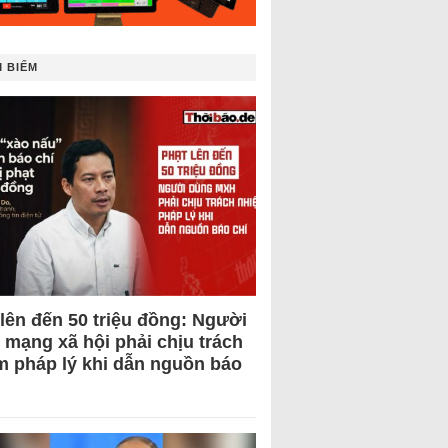
 BIẾM
 lên đến 50 triệu đồng: Người
 mạng xã hội phải chịu trách
m pháp lý khi dẫn nguồn báo