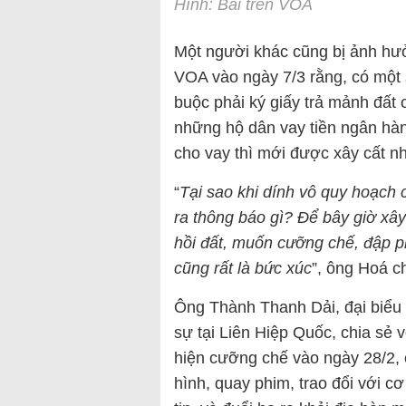
Hình: Bài trên VOA
Một người khác cũng bị ảnh hư
VOA vào ngày 7/3 rằng, có một 
buộc phải ký giấy trả mảnh đất
những hộ dân vay tiền ngân hàn
cho vay thì mới được xây cất n
“
Tại sao khi dính vô quy hoạch
ra thông báo gì? Để bây giờ xây 
hồi đất, muốn cưỡng chế, đập p
cũng rất là bức xúc
”, ông Hoá ch
Ông Thành Thanh Dải, đại biểu
sự tại Liên Hiệp Quốc, chia sẻ 
hiện cưỡng chế vào ngày 28/2,
hình, quay phim, trao đổi với c