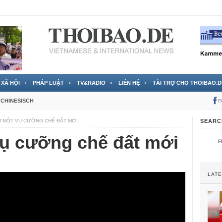
 đã được chính thức xác nhận
3 Jahren ago
XÃ HỘI
PHÁP LUẬT
TV&RADIO
LIÊN HỆ
TÀI TRỢ CHO THOIBAO.D
CHINESISCH
F
M MỘT VỤ CƯỠNG CHẾ ĐẤT MỚI
SEARC
vụ cưỡng chế đất mới
LAT