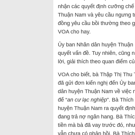
nhận các quyết định cưỡng chế
Thuận Nam và yêu cầu ngưng t
đồng yêu cầu bồi thường theo giá
VOA cho hay.
Ủy ban Nhân dân huyện Thuận N
quyết vấn đề. Tuy nhiên, cũng 
lời, giải thích theo quan điểm c
VOA cho biết, bà Thập Thị Thu 
đã gửi đơn kiến nghị đến Ủy 
dân huyện Thuận Nam về việc nh
để “
an cư lạc nghiệp
”. Bà Thích
huyện Thuận Nam ra quyết định t
đang trả nợ ngân hang. Bà Thíc
tiền mà bà đã vay trước đó, nh
vẫn chưa có phản hồi. Bà Thích 