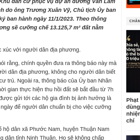
 “Khu dân cư phục vụ dự án đường Văn Lâm
nh do ông Trương Xuân Vỹ, Chủ tịch Ủy ban
ý ban hành ngày 11/1/2023. Theo thông
CHÂM
ương sẽ cưỡng chế 13.125,7 m² đất nằm
c xúc với người dân địa phương.
ói rằng, chính quyền đưa ra thông báo này mà
ười dân địa phương, không cho người dân biết
 cư trú. Ngoài ra, thông báo của Ủy ban Nhân
 gian thực hiện thu hồi đất sẽ bắt đầu từ 7h
 được gửi tới các hộ gia đình bị ảnh hưởng là
Phạt
dùng
 7 ngày để người dân chuẩn bị cho việc cưỡng
nhiệ
chí
 số hộ dân xã Phước Nam, huyện Thuận Nam
ông dân tỉnh Ninh Thuận. Họ sẽ không chấp