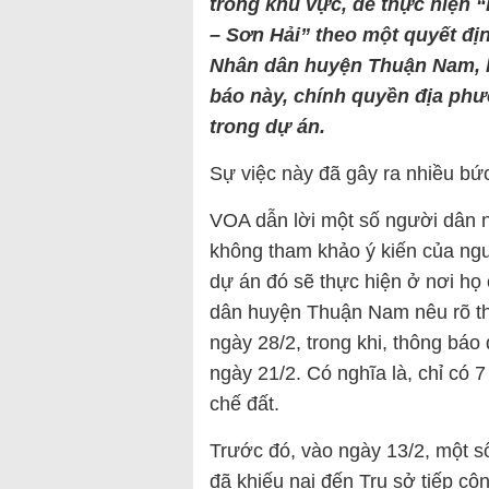
trong khu vực, để thực hiện
– Sơn Hải” theo một quyết đị
Nhân dân huyện Thuận Nam, k
báo này, chính quyền địa ph
trong dự án.
Sự việc này đã gây ra nhiều bứ
VOA dẫn lời một số người dân n
không tham khảo ý kiến của ng
dự án đó sẽ thực hiện ở nơi họ
dân huyện Thuận Nam nêu rõ thời
ngày 28/2, trong khi, thông báo
ngày 21/2. Có nghĩa là, chỉ có
chế đất.
Trước đó, vào ngày 13/2, một
đã khiếu nại đến Trụ sở tiếp c