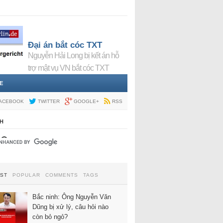
Đại án bắt cóc TXT
Nguyễn Hải Long bị kết án hỗ
trợ mật vụ VN bắt cóc TXT
E
ACEBOOK
TWITTER
GOOGLE+
RSS
H
EST
POPULAR
COMMENTS
TAGS
Bắc ninh: Ông Nguyễn Văn
Dũng bị xử lý, câu hỏi nào
còn bỏ ngỏ?