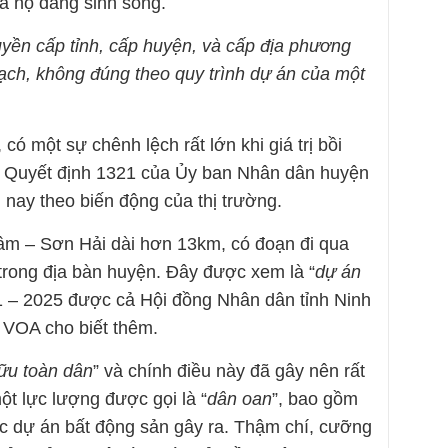
mà họ đang sinh sống.
uyền cấp tỉnh, cấp huyện, và cấp địa phương
ạch, không đúng theo quy trình dự án của một
có một sự chênh lệch rất lớn khi giá trị bồi
 Quyết định 1321 của Ủy ban Nhân dân huyện
 nay theo biến động của thị trường.
m – Sơn Hải dài hơn 13km, có đoạn đi qua
rong địa bàn huyện. Đây được xem là “
dự án
1 – 2025 được cả Hội đồng Nhân dân tỉnh Ninh
 VOA cho biết thêm.
ữu toàn dân
” và chính điều này đã gây nên rất
ột lực lượng được gọi là “
dân oan
”, bao gồm
c dự án bất động sản gây ra. Thậm chí, cưỡng