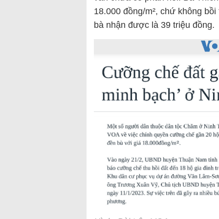
18.000 đồng/m², chứ không bồi 
bà nhận được là 39 triệu đồng.