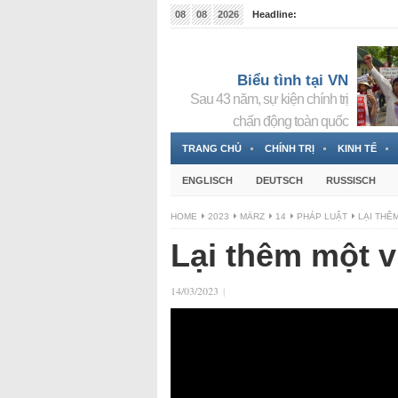
08
08
2026
Headline:
Tin bà Nguyễn Thị Thanh Nhàn đang ẩn náu tại Đức
Biểu tình tại VN
Sau 43 năm, sự kiện chính trị
chấn động toàn quốc
TRANG CHỦ
CHÍNH TRỊ
KINH TẾ
ENGLISCH
DEUTSCH
RUSSISCH
HOME
2023
MÄRZ
14
PHÁP LUẬT
LẠI THÊ
Lại thêm một 
14/03/2023
|