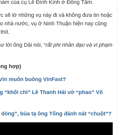
i thảm của cụ Lê Đình Kình ở Đồng Tâm.
 sẽ lờ những vụ này đi và không đưa tin hoặc
cho nhà nước, vụ ở Ninh Thuận hiện nay cũng
thít.
 lời ông Dải nói, “
rất phi nhân đạo và vi phạm
ổng hợp)
 Vin muốn buông VinFast?
g “khối chì” Lê Thanh Hải vớ “phao” Võ
 dòng”, búa tạ ông Tổng đánh nát “chuột”?