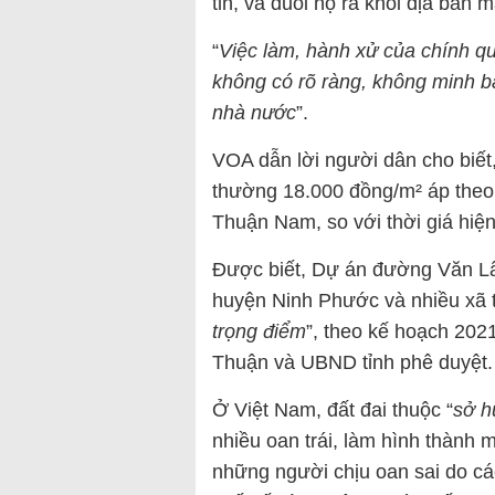
tin, và đuổi họ ra khỏi địa bàn 
“
Việc làm, hành xử của chính q
không có rõ ràng, không minh b
nhà nước
”.
VOA dẫn lời người dân cho biết, 
thường 18.000 đồng/m² áp theo
Thuận Nam, so với thời giá hiện
Được biết, Dự án đường Văn Lâ
huyện Ninh Phước và nhiều xã t
trọng điểm
”, theo kế hoạch 202
Thuận và UBND tỉnh phê duyệt.
Ở Việt Nam, đất đai thuộc “
sở h
nhiều oan trái, làm hình thành m
những người chịu oan sai do cá