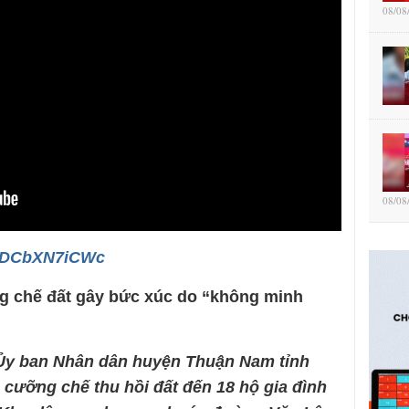
08/08
08/08
/BDCbXN7iCWc
g chế đất gây bức xúc do “không minh
, Ủy ban Nhân dân huyện Thuận Nam tỉnh
cưỡng chế thu hồi đất đến 18 hộ gia đình