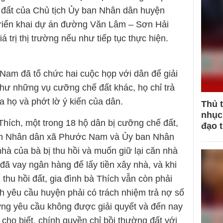
 đất của Chủ tịch Ủy ban Nhân dân huyện
riển khai dự án đường Văn Lâm – Sơn Hải
 trị thị trường nếu như tiếp tục thực hiện.
am đã tổ chức hai cuộc họp với dân để giải
như những vụ cưỡng chế đất khác, họ chỉ trả
ủa họ và phớt lờ ý kiến của dân.
Thủ 
nhục 
Thích, một trong 18 hộ dân bị cưỡng chế đất,
đạo 
ban Nhân dân xã Phước Nam và Ủy ban Nhân
à của bà bị thu hồi và muốn giữ lại căn nhà
 đã vay ngân hàng để lấy tiền xây nhà, và khi
hu hồi đất, gia đình bà Thích vẫn còn phải
h yêu cầu huyện phải có trách nhiệm trả nợ số
ưng yêu cầu không được giải quyết và đến nay
cho biết, chính quyền chỉ bồi thường đất với