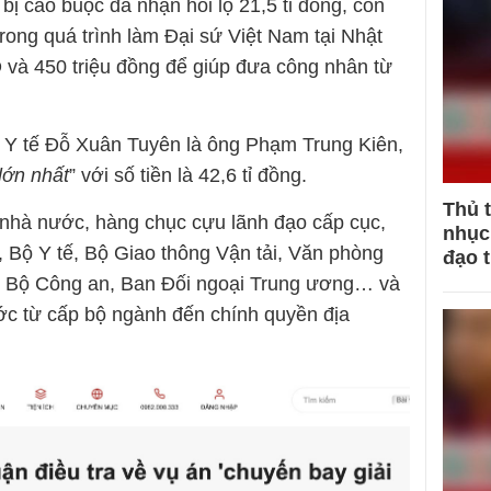
bị cáo buộc đã nhận hối lộ 21,5 tỉ đồng, còn
ong quá trình làm Đại sứ Việt Nam tại Nhật
 và 450 triệu đồng để giúp đưa công nhân từ
Y tế Đỗ Xuân Tuyên là ông Phạm Trung Kiên,
 lớn nhất
” với số tiền là 42,6 tỉ đồng.
Thủ 
 nhà nước, hàng chục cựu lãnh đạo cấp cục,
nhục 
, Bộ Y tế, Bộ Giao thông Vận tải, Văn phòng
đạo 
h Bộ Công an, Ban Đối ngoại Trung ương… và
c từ cấp bộ ngành đến chính quyền địa