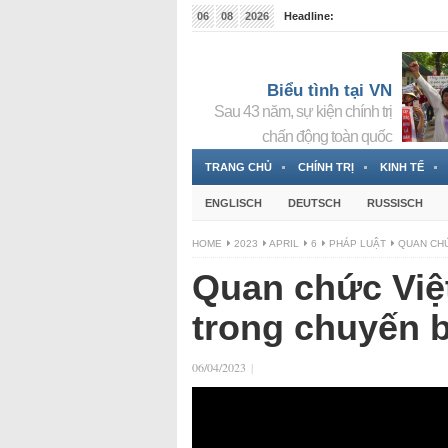
06
08
2026
Headline:
Tin bà Nguyễn Thị Thanh Nhàn đang ẩn náu tại Đức
Biểu tình tại VN
Sau 43 năm, sự kiện chính trị
chấn động toàn quốc
TRANG CHỦ
CHÍNH TRỊ
KINH TẾ
ENGLISCH
DEUTSCH
RUSSISCH
HOME
2023
APRIL
6
PHÁP LUẬT
QUAN CHỨ
Quan chức Việt
trong chuyến b
06/04/2023
|