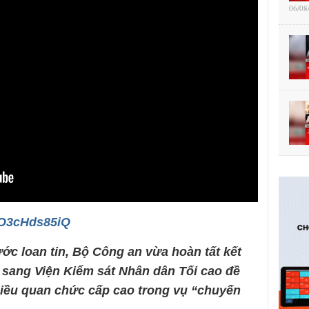
06/08
/cO3cHds85iQ
ớc loan tin,
Bộ Công an vừa hoàn tất kết
ơ sang Viện Kiểm sát Nhân dân Tối cao đề
nhiều quan chức cấp cao trong vụ “chuyến