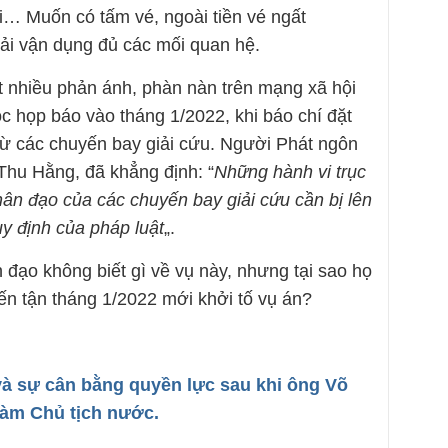
… Muốn có tấm vé, ngoài tiền vé ngất
ải vận dụng đủ các mối quan hệ.
 nhiều phản ánh, phàn nàn trên mạng xã hội
ộc họp báo vào tháng 1/2022, khi báo chí đặt
i từ các chuyến bay giải cứu. Người Phát ngôn
Thu Hằng, đã khẳng định: “
Những hành vi trục
 nhân đạo của các chuyến bay giải cứu cần bị lên
uy định của pháp luật
„.
h đạo không biết gì về vụ này, nhưng tại sao họ
đến tận tháng 1/2022 mới khởi tố vụ án?
à sự cân bằng quyền lực sau khi ông Võ
àm Chủ tịch nước.