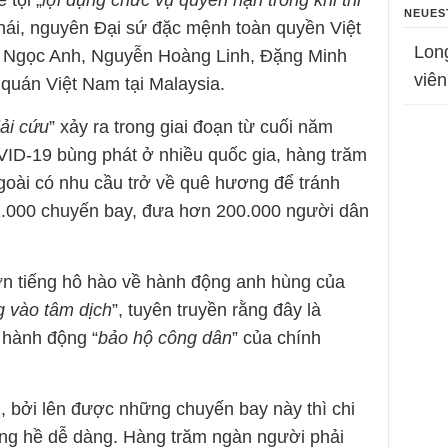
 tội „
lợi dụng chức vụ quyền hạn trong khi thi
NEUES
Thái, nguyên Đại sứ đặc mệnh toàn quyền Việt
Lon
ê Ngọc Anh, Nguyễn Hoàng Linh, Đặng Minh
viên
quán Việt Nam tại Malaysia.
ải cứu
” xảy ra trong giai đoạn từ cuối năm
VID-19 bùng phát ở nhiều quốc gia, hàng trăm
oài có nhu cầu trở về quê hương để tránh
 2.000 chuyến bay, đưa hơn 200.000 người dân
ớn tiếng hô hào về hành động anh hùng của
g vào tâm dịch
”, tuyên truyền rằng đây là
 hành động “
bảo hộ công dân
” của chính
g, bởi lên được những chuyến bay này thì chi
hông hề dễ dàng. Hàng trăm ngàn người phải