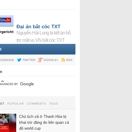
Đại án bắt cóc TXT
Nguyễn Hải Long bị kết án hỗ
trợ mật vụ VN bắt cóc TXT
E
ACEBOOK
TWITTER
GOOGLE+
RSS
H
EST
POPULAR
COMMENTS
TAGS
Chủ tịch xã ở Thanh Hóa bị
khai trừ đảng do liên quan cá
độ world cup