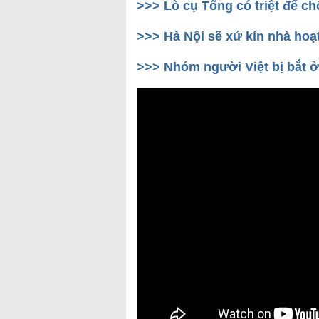
>>> Lò cụ Tổng có triệt để 
>>> Hà Nội sẽ xử kín nhà ho
>>> Nhóm người Việt bị bắt ở