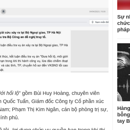
Sự n
chức
pháp
ới hối lộ
” gồm Bùi Huy Hoàng, chuyên viên
ần Quốc Tuấn, Giám đốc Công ty Cổ phần xúc
Hàng
t Nam; Phạm Thị Kim Ngân, cán bộ phòng trị sự,
bỗng
ính phủ.
tay 