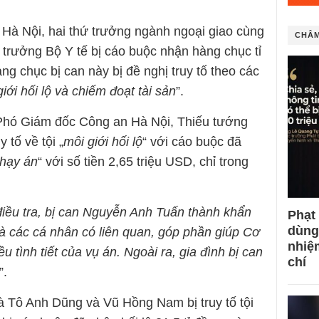
Hà Nội, hai thứ trưởng ngành ngoại giao cùng
CHÂM
 trưởng Bộ Y tế bị cáo buộc nhận hàng chục tỉ
àng chục bị can này bị đề nghị truy tố theo các
giới hối lộ và chiếm đoạt tài sản
”.
 Phó Giám đốc Công an Hà Nội, Thiếu tướng
 tố về tội „
môi giới hối lộ
“ với cáo buộc đã
hạy án
“ với số tiền 2,65 triệu USD, chỉ trong
điều tra, bị can Nguyễn Anh Tuấn thành khẩn
Phạt
dùng
và các cá nhân có liên quan, góp phần giúp Cơ
nhiệ
u tình tiết của vụ án. Ngoài ra, gia đình bị can
chí
”.
là Tô Anh Dũng và Vũ Hồng Nam bị truy tố tội