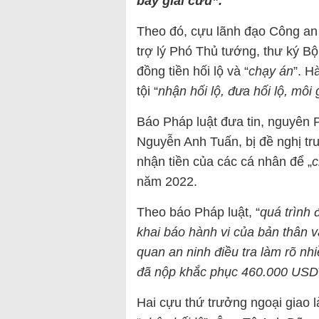
bay giải cứu”.
Theo đó, cựu lãnh đạo Công an 
trợ lý Phó Thủ tướng, thư ký Bộ
đồng tiền hối lộ và “
chạy án
”. H
tội “
nhận hối lộ, đưa hối lộ, môi 
Báo Pháp luật đưa tin, nguyên
Nguyễn Anh Tuấn, bị đề nghị truy
nhận tiền của các cá nhân để „
c
năm 2022.
Theo báo Pháp luật, “
quá trình 
khai báo hành vi của bản thân 
quan an ninh điều tra làm rõ nhiề
đã nộp khắc phục 460.000 USD
Hai cựu thứ trưởng ngoại giao 