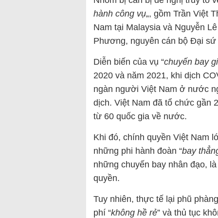
Nhóm bị can bị đề nghị truy tố về
hành công vụ
„, gồm Trần Việt 
Nam tại Malaysia và Nguyễn L
Phương, nguyên cán bộ Đại sứ 
Diễn biến của vụ “
chuyến bay gi
2020 và năm 2021, khi dịch CO
ngàn người Việt Nam ở nước ng
dịch. Việt Nam đã tổ chức gần
từ 60 quốc gia về nước.
Khi đó, chính quyền Việt Nam l
những phi hành đoàn “
bay thẳn
những chuyến bay nhân đạo, là
quyền.
Tuy nhiên, thực tế lại phũ phàn
phí “
không hề rẻ
” và thủ tục k