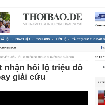
 đã được chính thức xác nhận
3 Jahren ago
XÃ HỘI
PHÁP LUẬT
TV&RADIO
LIÊN HỆ
TÀI TRỢ CHO THOIBAO.D
CHINESISCH
F
C VIỆT NHẬN HỐI LỘ TRIỆU ĐÔ TRONG CHUYẾN BAY GIẢI CỨU
SEARC
 nhận hối lộ triệu đô
ay giải cứu
LAT