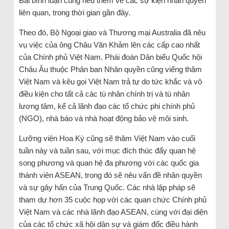
Bài bình luận cũng nêu thêm về các sự kiện nhân quyền
liên quan, trong thời gian gần đây.
Theo đó, Bộ Ngoại giao và Thương mại Australia đã nêu
vụ việc của ông Châu Văn Khảm lên các cấp cao nhất
của Chính phủ Việt Nam. Phái đoàn Dân biểu Quốc hội
Châu Âu thuộc Phân ban Nhân quyền cũng viếng thăm
Việt Nam và kêu gọi Việt Nam trả tự do tức khắc và vô
điều kiện cho tất cả các tù nhân chính trị và tù nhân
lương tâm, kể cả lãnh đạo các tổ chức phi chính phủ
(NGO), nhà báo và nhà hoạt động bảo vệ môi sinh.
Lưỡng viện Hoa Kỳ cũng sẽ thăm Việt Nam vào cuối
tuần này và tuần sau, với mục đích thúc đẩy quan hệ
song phương và quan hệ đa phương với các quốc gia
thành viên ASEAN, trong đó sẽ nêu vấn đề nhân quyền
và sự gây hấn của Trung Quốc. Các nhà lập pháp sẽ
tham dự hơn 35 cuộc họp với các quan chức Chính phủ
Việt Nam và các nhà lãnh đạo ASEAN, cùng với đại diện
của các tổ chức xã hội dân sự và giám đốc điều hành