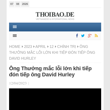
07
08
2026
HOME
2023
APRIL
12
CHÍNH TRỊ
ÔNG
THƯỞNG MẮC LỖI LỚN KHI TIẾP ĐÓN TIẾP ÔNG
DAVID HURLEY
Ông Thưởng mắc lỗi lớn khi tiếp
đón tiếp ông David Hurley
12/04/2023
|