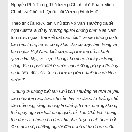
Nguyễn Phú Trọng, Thủ tướng Chính phủ Phạm Minh
Chính và Chủ tịch Quốc hội Vương Đình Huệ.
Theo tin của RFA, tân Chủ tịch Võ Văn Thưởng đã đề
nghị Australia xử lý “
những người chống phá
” Việt Nam
từ nước ngoài. Bài viết đặt câu hỏi: “
Tại sao không có tờ
báo nào trong nước công khai cho dư luận bên trong và
bên ngoài Việt Nam biết được lập trường của chính
quyền Hà Nội, về việc không cho phép bất kỳ ai trong
cộng đồng người Việt ở nước ngoài đóng góp ý kiến hay
phản biện đối với các chủ trương lớn của Đảng và Nhà
nước?
”
“
Chúng ta không biết tân Chủ tịch Thưởng đã đưa ra yêu
cầu như thế nào. Báo chí cần làm rõ được tư tưởng chủ
đạo của ông, rằng dù ông là Chủ tịch mới, nhưng không
thể ngây ngô với luật pháp quốc tế. Tân Chủ tịch không
thể đòi các chính phủ dân chủ phải “trục xuất” hoặc bắt
đem giao nộp những người đấu tranh vì tự do và nhân