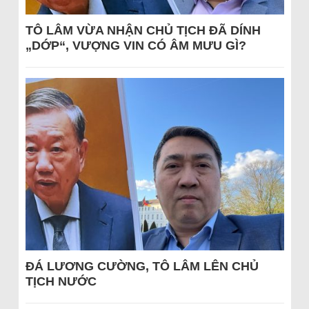
TÔ LÂM VỪA NHẬN CHỦ TỊCH ĐÃ DÍNH
„DỚP“, VƯỢNG VIN CÓ ÂM MƯU GÌ?
ĐÁ LƯƠNG CƯỜNG, TÔ LÂM LÊN CHỦ
TỊCH NƯỚC