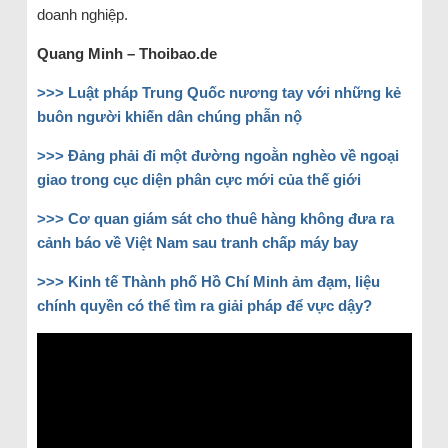
doanh nghiệp.
Quang Minh
–
Thoibao.de
>>> Luật pháp Trung Quốc nương tay với những kẻ
buôn người khiến dân chúng phẫn nộ
>>> Đảng phải đi một đường ngoằn nghèo về ngoại
giao trong cục diện phân cực mới của thế giới
>>> Cơ quan giám sát cho thuê hàng không đưa ra
cảnh báo về Việt Nam sau tranh chấp máy bay
>>> Kinh tế Thành phố Hồ Chí Minh ảm đạm, liệu
chính quyền có thể tìm ra giải pháp để vực dậy?