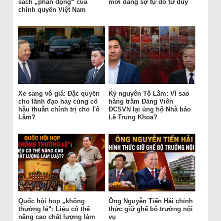
sách „phản động“ của
mới đang sợ tự do tư duy
chính quyền Việt Nam
Xe sang vô giá: Đặc quyền
Kỷ nguyên Tô Lâm: Vì sao
cho lãnh đạo hay củng cố
hàng trăm Đảng Viên
hậu thuẫn chính trị cho Tô
ĐCSVN lại ủng hộ Nhà báo
Lâm?
Lê Trung Khoa?
Quốc hội họp „không
Ông Nguyễn Tiến Hải chính
thường lệ“: Liệu có thể
thức giữ ghế bộ trưởng nội
nâng cao chất lượng làm
vụ