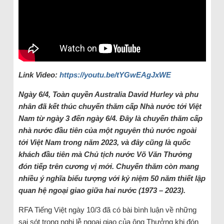
Link Video:
https://youtu.be/tYGwEAgJxWE
Ngày 6/4, Toàn quyền Australia David Hurley và
p
hu
nhân đã kết thúc chuyến thăm cấp Nhà nước tới Việt
Nam từ ngày 3
đến ngày
6/4. Đây là chuyến thăm cấp
n
hà nước đầu tiên của một
n
guyên thủ nước ngoài
tới Việt Nam trong năm 2023
,
và đây cũng là quốc
khách đầu tiên mà Chủ tịch nước Võ Văn Thưởng
đón tiếp trên cương vị mới. Chuyến thăm còn mang
nhiều ý nghĩa biểu tượng
với
kỷ niệm 50 năm thiết lập
quan hệ ngoại giao giữa hai nước (1973 – 2023).
RFA Tiếng Việt ngày 10/3 đã có bài bình luận về những
sai sót trong nghi lễ ngoại giao của ông Thưởng khi đón