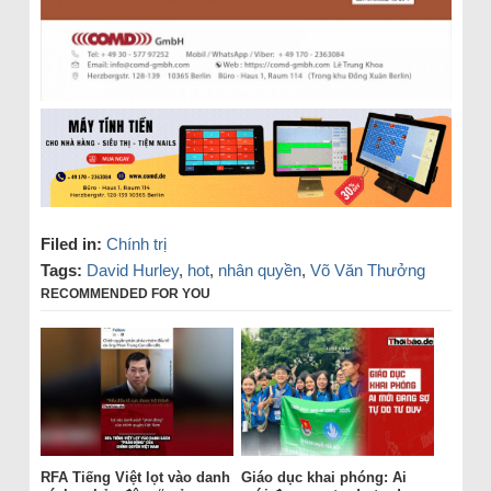
Filed in:
Chính trị
Tags:
David Hurley
,
hot
,
nhân quyền
,
Võ Văn Thưởng
RECOMMENDED FOR YOU
RFA Tiếng Việt lọt vào danh
Giáo dục khai phóng: Ai