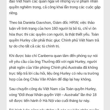
đạo Việt Nam các quan ngại về những vụ vi phạm nhân
quyền nghiêm trọng, cả công khai lẫn trong các cuộc gặp
riêng.
Theo bà Daniela Gavshon, Giám đốc HRW, việc thảo
luận về tình trạng của hơn 160 người bị bỏ tù, chỉ vì ôn
hòa thực thi các quyền con người, là thật thiết yếu. Toàn
quyền Hurley cần phải thúc giục Chính phủ Việt Nam trả
tự do cho tất cả các tù chính trị.
Khi được báo chí Canberra quan tâm đến phóng sự nói
về yêu cầu của ông Thưởng đối với ngài Hurley, người
phát ngôn của Văn phòng Chính phủ Australia đã không
trực tiếp trả lời câu hỏi, liệu ông Hurley có nêu ra trường
hợp của ông Châu Văn Khảm để đáp lại hay không.
Sau chuyến công du Việt Nam của Toàn quyền Hurley,
vòng “
Đối thoại Nhân quyền Việt – Australia
” lần thứ 18
sẽ được tiến hành ở Hà Nội vào cuối tháng tư này.