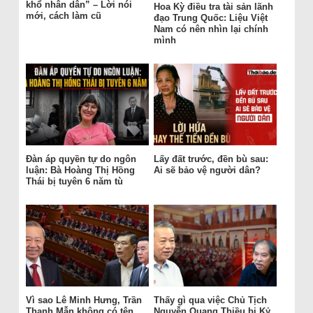
khổ nhân dân” – Lời nói
Hoa Kỳ điều tra tài sản lãnh
mới, cách làm cũ
đạo Trung Quốc: Liệu Việt
Nam có nên nhìn lại chính
mình
Đàn áp quyền tự do ngôn
Lấy đất trước, đền bù sau:
luận: Bà Hoàng Thị Hồng
Ai sẽ bảo vệ người dân?
Thái bị tuyên 6 năm tù
Vì sao Lê Minh Hưng, Trần
Thấy gì qua việc Chủ Tịch
Thanh Mẫn không có tên
Nguyễn Quang Thiều bị Kỷ