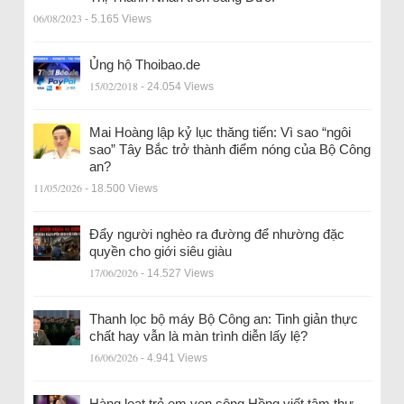
06/08/2023
- 5.165 Views
Ủng hộ Thoibao.de
15/02/2018
- 24.054 Views
Mai Hoàng lập kỷ lục thăng tiến: Vì sao “ngôi
sao” Tây Bắc trở thành điểm nóng của Bộ Công
an?
11/05/2026
- 18.500 Views
Đẩy người nghèo ra đường để nhường đặc
quyền cho giới siêu giàu
17/06/2026
- 14.527 Views
Thanh lọc bộ máy Bộ Công an: Tinh giản thực
chất hay vẫn là màn trình diễn lấy lệ?
16/06/2026
- 4.941 Views
Hàng loạt trẻ em ven sông Hồng viết tâm thư