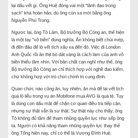
lại dấu vết gì. Ông Huệ đóng vai một “lãnh đạo trong
sạch” khá hoàn hảo, dù ông còn xa mới bằng ông
Nguyễn Phú Trọng.
Ngược lại, ông Tô Lâm, Bộ trưởng Bộ Công an, thể hiện
là một tay “võ biền” đúng nghĩa. Ăn không biết chùi mép,
đi đến đâu để lộ vết tích xấu xa đến đó. Việc đi London
Anh Quốc rồi ăn thịt bò dát vàng là cách làm của anh võ
biền thiếu tầm nhìn. Với bản chất cạn nghĩ như thế, ông
Bộ trưởng Bộ Công an chỉ thích hợp với nghề đao kiếm,
chứ không hợp với trò chơi chính trị cung đình.
Quan chức nào cũng ăn, tuy nhiên, ăn mà để lại vết tích
quá lộ liễu trong vụ án Mobifone mua AVG là quá tệ. Tuy
là dùng con dấu mật để chặn cơ quan điều tra tiếp cận,
nhưng sự thật vẫn là sự thật. Sự thật này cho thấy, ông
Tô không đủ tầm để tham nhũng quyền lực như sếp ông
ta. Người có khả năng tham nhũng quyền lực thay thế
ông Tổng hiện nay, chỉ có thể là Vương Đình Huệ.