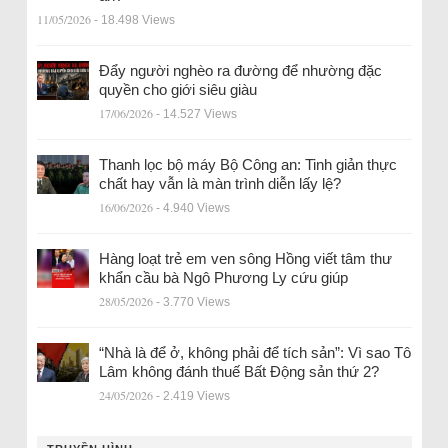
11/05/2026
- 18.498 Views
Đẩy người nghèo ra đường để nhường đặc
quyền cho giới siêu giàu
17/06/2026
- 14.527 Views
Thanh lọc bộ máy Bộ Công an: Tinh giản thực
chất hay vẫn là màn trình diễn lấy lệ?
16/06/2026
- 4.940 Views
Hàng loạt trẻ em ven sông Hồng viết tâm thư
khẩn cầu bà Ngô Phương Ly cứu giúp
28/05/2026
- 3.770 Views
“Nhà là để ở, không phải để tích sản”: Vì sao Tô
Lâm không đánh thuế Bất Động sản thứ 2?
24/05/2026
- 2.419 Views