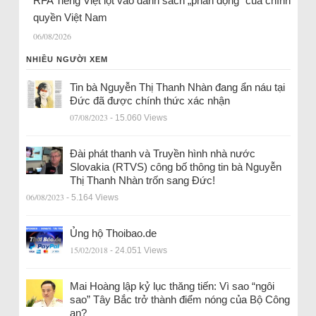
RFA Tiếng Việt lọt vào danh sách „phản động“ của chính
quyền Việt Nam
06/08/2026
NHIỀU NGƯỜI XEM
Tin bà Nguyễn Thị Thanh Nhàn đang ẩn náu tại
Đức đã được chính thức xác nhận
07/08/2023
- 15.060 Views
Đài phát thanh và Truyền hình nhà nước
Slovakia (RTVS) công bố thông tin bà Nguyễn
Thị Thanh Nhàn trốn sang Đức!
06/08/2023
- 5.164 Views
Ủng hộ Thoibao.de
15/02/2018
- 24.051 Views
Mai Hoàng lập kỷ lục thăng tiến: Vì sao “ngôi
sao” Tây Bắc trở thành điểm nóng của Bộ Công
an?