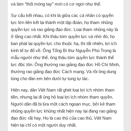
và làm “thối móng tay” mới có cơ ngơi như thế.
Sự cấu kết nhau, có khi là giữa các cá nhân có quyền
lực lớn liên kết lại thành một tập đoàn, họ tham nhũng
quyền lực và rao giảng đạo đức. Loại tham nhũng này là
ở tầng cao nhất. Khi thâu tóm quyền lực và nhờ đó, họ
ban phát lại quyền lực cho thuộc hạ, thì tất nhiên, lợi ích
kinh tế tự đổ về. Ông Tổng Bí thư Nguyễn Phú Trọng là
mẫu người như thế, ông thâu tóm quyền lực thành thế
lực độc tôn. Ông thường rao giảng đạo đức Hồ Chí Minh,
thường rao giảng đạo đức Cách mạng. Và rồi ông dung
túng cho đàn em bên dưới tự tung tự tác.
Hiện nay, dân Việt Nam rất ghét loại lợi ích nhóm tham
tiền, nhưng lại đi ủng hộ loại lợi ích nhóm tham quyền.
Người dân đã bị lừa một cách ngoạn mục, bởi kẻ tham
nhũng quyền lực khủng nhất hiện nay lại đang rao giảng
đạo đức rất hay. Họ là cao thủ của cao thủ, Việt Nam
hiện tại chỉ có một người duy nhất.