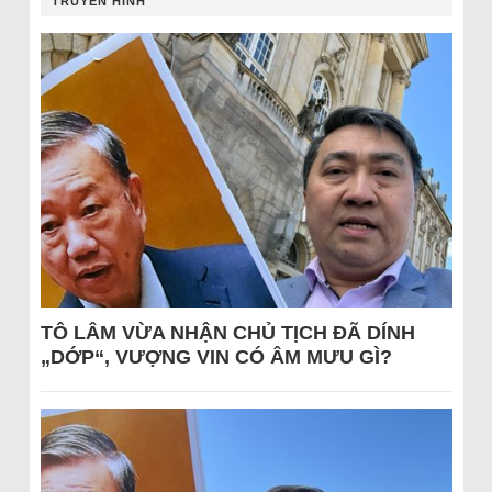
TRUYỀN HÌNH
TÔ LÂM VỪA NHẬN CHỦ TỊCH ĐÃ DÍNH
„DỚP“, VƯỢNG VIN CÓ ÂM MƯU GÌ?