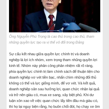
Ông Nguyễn Phú Trọng là cao thủ trong cao thủ, tham
nhũng quyền lực tạo ra vị thế vô đối trong Đảng
Sự cấu kết nhau giữa quyền lực chính trị và doanh
nghiệp là lợi ích nhóm, xem trọng tham nhũng quyền lợi
kinh tế. Nhóm này phân công phân nhiệm rất rõ ràng,
phía quyền lực chính trị làm chính sách để thuận tiện cho
doanh nghiệp vơ vét tiền bạc, nhấn chìm những đối thủ
không có thế và lực giống mình, để vơ vét. Và kết quả,
doanh nghiệp sân sau hưởng lợi, quan chức nhận lại quả
và trở nên giàu có, mua xe sang, xây biệt phủ. Khi dư
luận xôn xao về việc quan chức lấy tiền đâu mà giàu có,
thì họ lại ngụy biện rằng, họ buôn chổi đót, họ chạy xe ôm