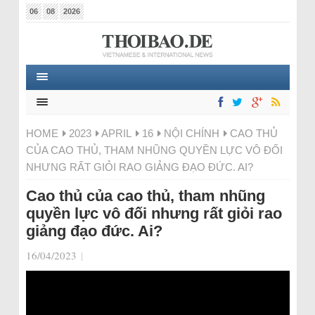
06
08
2026
HOME
2023
APRIL
16
NỘI CHÍNH
CAO THỦ
CỦA CAO THỦ, THAM NHŨNG QUYỀN LỰC VÔ ĐỐI
NHƯNG RẤT GIỎI RAO GIẢNG ĐẠO ĐỨC. AI?
Cao thủ của cao thủ, tham nhũng
quyền lực vô đối nhưng rất giỏi rao
giảng đạo đức. Ai?
16/04/2023
|