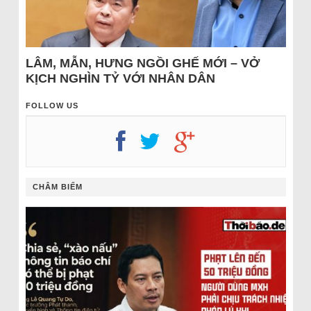
LÂM, MẪN, HƯNG NGỒI GHẾ MỚI – VỞ
KỊCH NGHÌN TỶ VỚI NHÂN DÂN
FOLLOW US
CHÂM BIẾM