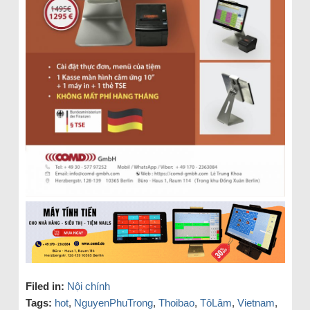
Filed in:
Nội chính
Tags:
hot
,
NguyenPhuTrong
,
Thoibao
,
TôLâm
,
Vietnam
,