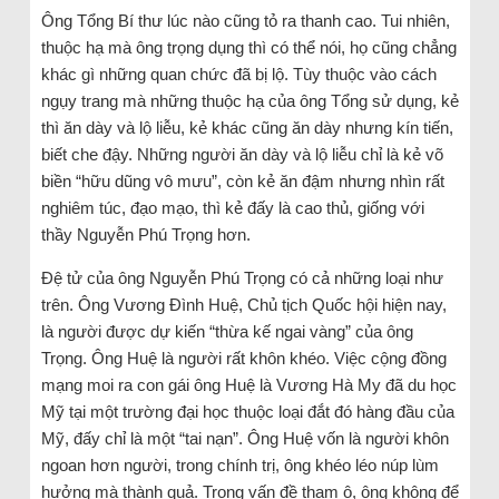
Ông Tổng Bí thư lúc nào cũng tỏ ra thanh cao. Tui nhiên,
thuộc hạ mà ông trọng dụng thì có thể nói, họ cũng chẳng
khác gì những quan chức đã bị lộ. Tùy thuộc vào cách
ngụy trang mà những thuộc hạ của ông Tổng sử dụng, kẻ
thì ăn dày và lộ liễu, kẻ khác cũng ăn dày nhưng kín tiến,
biết che đậy. Những người ăn dày và lộ liễu chỉ là kẻ võ
biền “hữu dũng vô mưu”, còn kẻ ăn đậm nhưng nhìn rất
nghiêm túc, đạo mạo, thì kẻ đấy là cao thủ, giống với
thầy Nguyễn Phú Trọng hơn.
Đệ tử của ông Nguyễn Phú Trọng có cả những loại như
trên. Ông Vương Đình Huệ, Chủ tịch Quốc hội hiện nay,
là người được dự kiến “thừa kế ngai vàng” của ông
Trọng. Ông Huệ là người rất khôn khéo. Việc cộng đồng
mạng moi ra con gái ông Huệ là Vương Hà My đã du học
Mỹ tại một trường đại học thuộc loại đắt đó hàng đầu của
Mỹ, đấy chỉ là một “tai nạn”. Ông Huệ vốn là người khôn
ngoan hơn người, trong chính trị, ông khéo léo núp lùm
hưởng mà thành quả. Trong vấn đề tham ô, ông không để