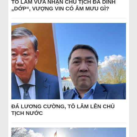
TÔ LÂM VỪA NHẬN CHỦ TỊCH ĐÃ DÍNH
„DỚP“, VƯỢNG VIN CÓ ÂM MƯU GÌ?
ĐÁ LƯƠNG CƯỜNG, TÔ LÂM LÊN CHỦ
TỊCH NƯỚC