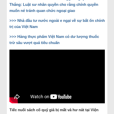
Thắng: Luật sư nhân quyền cho rằng chính quyền
muốn né tránh quan chức ngoại giao
>>> Nhà đầu tư nước ngoài e ngại về sự bất ổn chính
trị của Việt Nam
>>> Hàng thực phẩm Việt Nam có dư lượng thuốc
trừ sâu vượt quá tiêu chuẩn
Tiếc nuối sách cổ quý giá bị mất và hư nát tại Viện