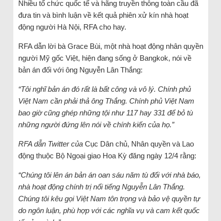
Nhiều tổ chức quốc tế và hãng truyền thông toàn cầu đã
đưa tin và bình luận về kết quả phiên xử kín nhà hoạt
động người Hà Nội, RFA cho hay.
RFA dẫn lời bà Grace Bùi, một nhà hoạt động nhân quyền
người Mỹ gốc Việt, hiện đang sống ở Bangkok, nói về
bản án đối với ông Nguyễn Lân Thắng:
“Tôi nghĩ bản án đó rất là bất công và vô lý. Chính phủ
Việt Nam cần phải thả ông Thắng. Chính phủ Việt Nam
bao giờ cũng ghép những tội như 117 hay 331 để bỏ tù
những người đứng lên nói về chính kiến của họ.”
RFA dẫn Twitter của
Cục Dân chủ, Nhân quyền và Lao
động thuộc Bộ Ngoại giao Hoa Kỳ đăng ngày 12/4 rằng:
“Chúng tôi lên án bản án oan sáu năm tù đối với nhà báo,
nhà hoạt động chính trị nổi tiếng Nguyễn Lân Thắng.
Chúng tôi kêu gọi Việt Nam tôn trọng và bảo vệ quyền tự
do ngôn luận, phù hợp với các nghĩa vụ và cam kết quốc