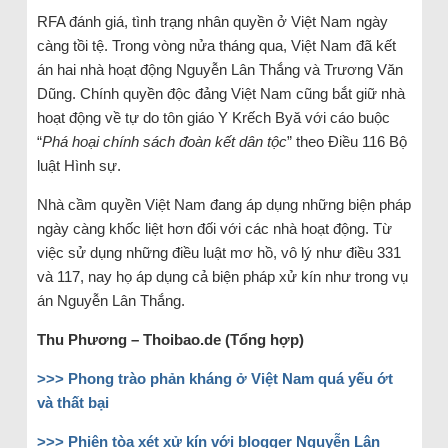
RFA đánh giá, tình trạng nhân quyền ở Việt Nam ngày
càng tồi tệ. Trong vòng nửa tháng qua, Việt Nam đã kết
án hai nhà hoạt động Nguyễn Lân Thắng và Trương Văn
Dũng. Chính quyền độc đảng Việt Nam cũng bắt giữ nhà
hoạt động về tự do tôn giáo Y Krếch Byă với cáo buộc
“
Phá hoại chính sách đoàn kết dân tộc
” theo Điều 116 Bộ
luật Hình sự.
Nhà cầm quyền Việt Nam đang áp dụng những biện pháp
ngày càng khốc liệt hơn đối với các nhà hoạt động. Từ
việc sử dụng những điều luật mơ hồ, vô lý như điều 331
và 117, nay họ áp dụng cả biện pháp xử kín như trong vụ
án Nguyễn Lân Thắng.
Thu Phương – Thoibao.de (Tổng hợp)
>>> Phong trào phản kháng ở Việt Nam quá yếu ớt
và thất bại
>>> Phiên tòa xét xử kín với blogger Nguyễn Lân