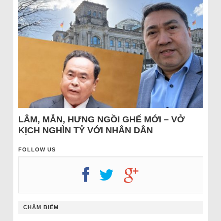
LÂM, MẪN, HƯNG NGỒI GHẾ MỚI – VỞ
KỊCH NGHÌN TỶ VỚI NHÂN DÂN
FOLLOW US
CHÂM BIẾM