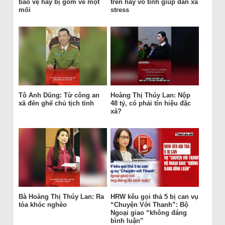
bảo vệ hay bị gom về một
trên hay vô tình giúp dân xả
mối
stress
Tô Anh Dũng: Từ công an
Hoàng Thị Thúy Lan: Nộp
xã đến ghế chủ tịch tỉnh
48 tỷ, có phải tín hiệu đặc
xá?
Bà Hoàng Thị Thúy Lan: Ra
HRW kêu gọi thả 5 bị can vụ
tòa khóc nghèo
“Chuyện Với Thanh”: Bộ
Ngoại giao “không đáng
bình luận”