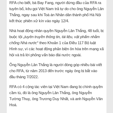
RFA cho biết, bà Bay Fang, người đứng đầu của RFA ra
tuyên bố, kêu gọi Việt Nam trả tự do cho ông Nguyễn Lân
Thắng, ngay sau khi Toà án Nhân dân thành phố Hà Nội
kết thúc phiên xử kín vào ngày 12/4.
Nhà hoạt động nhân quyền Nguyễn Lân Thắng, 48 tuổi, bị
buộc tội „
tuyên truyền thông tin, tài liệu, vật phẩm nhằm
chống Nhà nước
“ theo Khoản 1 của Điều 117 Bộ luật
Hình sự, vì các hoạt động phản biện ôn hòa trên mạng xã
hội và trả lời phỏng vấn báo đài nước ngoài.
Ông Nguyễn Lân Thắng là người đóng góp nhiều bài viết
cho RFA, từ năm 2013 đến trước ngày ông bị bắt vào
đầu tháng 7/2022.
RFA có 4 cộng tác viên tại Việt Nam đang bị chính quyền
cầm tù, đó là ông Nguyễn Lân Thắng, ông Nguyễn
Tường Thuỵ, ông Trương Duy Nhất, và anh Nguyễn Văn
Hoá.