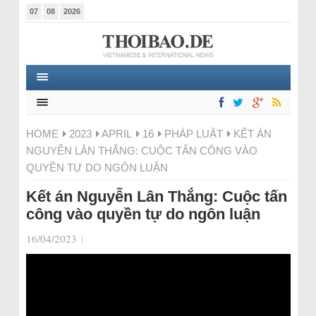
07
08
2026
HOME
2023
APRIL
16
PHÁP LUẬT
KẾT ÁN
NGUYỄN LÂN THẮNG: CUỘC TẤN CÔNG VÀO
QUYỀN TỰ DO NGÔN LUẬN
Kết án Nguyễn Lân Thắng: Cuộc tấn
công vào quyền tự do ngôn luận
16/04/2023
|