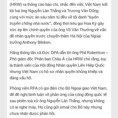
(HRW) ra thông cáo báo chí, nhắc đến việc Việt Nam kết
tội hai ông Nguyễn Lân Thắng và Trương Văn Dũng,
cùng với mức án sáu năm tù đều về tội danh “
tuyên
truyền chống nhà nước
”, đồng thời kêu gọi Hoa Kỳ gây
sức ép lên chính quyền của ông Võ Văn Thưởng về vấn
đề nhân quyền trước chuyến thăm Hà Nội của Ngoại
trưởng Anthony Blinken.
Hãng thông tấn xã Đức DPA dẫn lời ông Phil Robertson –
Phó giám đốc Phân ban Châu Á của HRW cho rằng, tuy
là thành viên của Hội đồng Nhân quyền Liên Hiệp Quốc
nhưng Việt Nam có hồ sơ nhân quyền khủng khiếp và
đáng xấu hổ.
Phóng viên RFA có gọi điện cho Bộ Ngoại giao Việt Nam,
để đề nghị bình luận về phản ứng của cộng đồng quốc tế
sau phiên toà xử ông Nguyễn Lân Thắng, nhưng không
có ai nghe máy. Họ cũng gửi email cho Bộ này nhưng
chưa nhận được phản hồi.