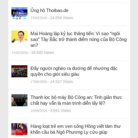
Ủng hộ Thoibao.de
15/02/2018
- 24.054 Views
Mai Hoàng lập kỷ lục thăng tiến: Vì sao “ngôi
sao” Tây Bắc trở thành điểm nóng của Bộ Công
an?
11/05/2026
- 18.500 Views
Đẩy người nghèo ra đường để nhường đặc
quyền cho giới siêu giàu
17/06/2026
- 14.527 Views
Thanh lọc bộ máy Bộ Công an: Tinh giản thực
chất hay vẫn là màn trình diễn lấy lệ?
16/06/2026
- 4.941 Views
Hàng loạt trẻ em ven sông Hồng viết tâm thư
khẩn cầu bà Ngô Phương Ly cứu giúp