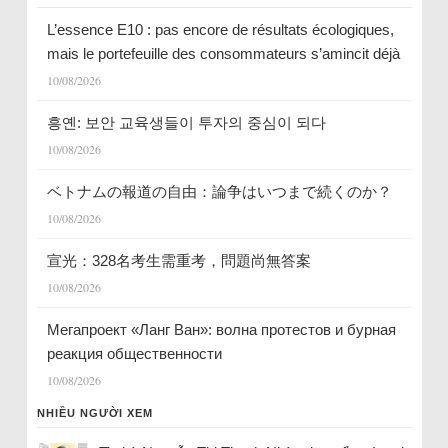
L’essence E10 : pas encore de résultats écologiques,
mais le portefeuille des consommateurs s’amincit déjà
10/08/2026
흥옌: 보안 교육생들이 투자의 중심이 되다
10/08/2026
ベトナムの報道の自由：論争はいつまで続くのか？
10/08/2026
宣光：328名考生需重考，問題尚無答案
10/08/2026
Мегапроект «Ланг Ван»: волна протестов и бурная
реакция общественности
10/08/2026
NHIỀU NGƯỜI XEM