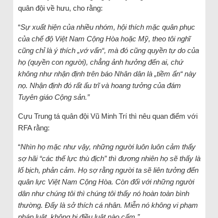
quân đội về hưu, cho rằng:
“
Sự xuất hiện của nhiều nhóm, hội thích mặc quân phục
của chế độ Việt Nam Cộng Hòa hoặc Mỹ, theo tôi nghĩ
cũng chỉ là ý thích „vớ vẩn“, mà đó cũng quyền tự do của
họ (quyền con người), chẳng ảnh hưởng đến ai, chứ
không như nhận định trên báo Nhân dân là „tiềm ẩn“ này
nọ. Nhận định đó rất ấu trĩ và hoang tưởng của đám
Tuyên giáo Cộng sản.”
Cựu Trung tá quân đội Vũ Minh Trí thì nêu quan điểm với
RFA rằng:
“
Nhìn họ mặc như vậy, những người luôn luôn cảm thấy
sợ hãi “các thế lực thù địch” thì đương nhiên họ sẽ thấy là
lố bịch, phản cảm. Họ sợ rằng người ta sẽ liên tưởng đến
quân lực Việt Nam Cộng Hòa. Còn đối với những người
dân như chúng tôi thì chúng tôi thấy nó hoàn toàn bình
thường. Đấy là sở thích cá nhân. Miễn nó không vi phạm
pháp luật, không bị điều luật nào cấm.”