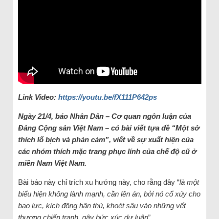
Link Video:
https://youtu.be/fX111P642ps
Ngày 21/4, báo Nhân Dân –
Cơ quan ngôn luận của
Đảng Cộng sản Việt Nam – có bài viết tựa đề “Một sở
thích lố bịch và phản cảm”, viết về sự xuất hiện của
các nhóm thích mặc trang phục lính của chế độ cũ ở
miền Nam Việt Nam.
Bài báo này chỉ trích xu hướng này, cho rằng đây “
là một
biểu hiện không lành mạnh, cần lên án, bởi nó cổ xúy cho
bạo lực, kích động hận thù, khoét sâu vào những vết
thương chiến tranh, gây bức xúc dư luận
”.