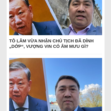
TÔ LÂM VỪA NHẬN CHỦ TỊCH ĐÃ DÍNH
„DỚP“, VƯỢNG VIN CÓ ÂM MƯU GÌ?