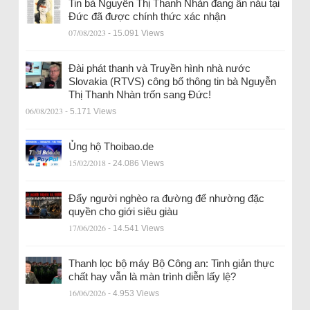
Tin bà Nguyễn Thị Thanh Nhàn đang ẩn náu tại
Đức đã được chính thức xác nhận
07/08/2023
- 15.091 Views
Đài phát thanh và Truyền hình nhà nước
Slovakia (RTVS) công bố thông tin bà Nguyễn
Thị Thanh Nhàn trốn sang Đức!
06/08/2023
- 5.171 Views
Ủng hộ Thoibao.de
15/02/2018
- 24.086 Views
Đẩy người nghèo ra đường để nhường đặc
quyền cho giới siêu giàu
17/06/2026
- 14.541 Views
Thanh lọc bộ máy Bộ Công an: Tinh giản thực
chất hay vẫn là màn trình diễn lấy lệ?
16/06/2026
- 4.953 Views