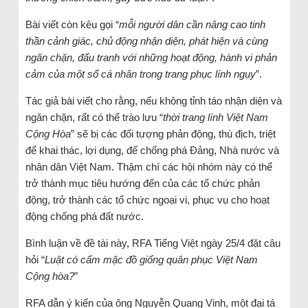
Bài viết còn kêu gọi “
mỗi người dân cần nâng cao tinh
thần cảnh giác, chủ động nhận diện, phát hiện và cùng
ngăn chặn, đấu tranh với những hoạt động, hành vi phản
cảm của một số cá nhân trong trang phục lính ngụy
”.
Tác giả bài viết cho rằng, nếu không tỉnh táo nhận diện và
ngăn chặn, rất có thể trào lưu “
thời trang lính Việt Nam
Cộng Hòa
” sẽ bị các đối tượng phản động, thù địch, triệt
để khai thác, lợi dụng, để chống phá Đảng, Nhà nước và
nhân dân Việt Nam. Thậm chí các hội nhóm này có thể
trở thành mục tiêu hướng đến của các tổ chức phản
động, trở thành các tổ chức ngoại vi, phục vụ cho hoạt
động chống phá đất nước.
Bình luận về đề tài này, RFA Tiếng Việt ngày 25/4 đặt câu
hỏi “
Luật có cấm mặc đồ giống quân phục Việt Nam
Cộng hòa?
”
RFA dẫn ý kiến của ông Nguyễn Quang Vinh, một đại tá