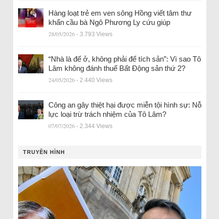
Hàng loạt trẻ em ven sông Hồng viết tâm thư
khẩn cầu bà Ngô Phương Ly cứu giúp
28/05/2026
- 3.793 Views
“Nhà là để ở, không phải để tích sản”: Vì sao Tô
Lâm không đánh thuế Bất Động sản thứ 2?
24/05/2026
- 2.440 Views
Công an gây thiệt hại được miễn tội hình sự: Nỗ
lực loại trừ trách nhiệm của Tô Lâm?
07/07/2026
- 2.344 Views
TRUYỀN HÌNH