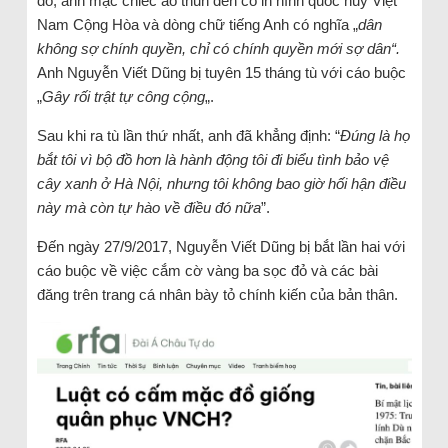
đó, anh mặc chiếc áo thun đen có in hình quốc huy Việt
Nam Cộng Hòa và dòng chữ tiếng Anh có nghĩa „
dân
không sợ chính quyền, chỉ có chính quyền mới sợ dân“.
Anh Nguyễn Viết Dũng bị tuyên 15 tháng tù với cáo buộc
„
Gây rối trật tự công cộng
„.
Sau khi ra tù lần thứ nhất, anh đã khẳng định: “
Đúng là họ
bắt tôi vì bộ đồ hơn là hành động tôi đi biểu tình bảo vệ
cây xanh ở Hà Nội, nhưng tôi không bao giờ hối hận điều
này mà còn tự hào về điều đó nữa
”.
Đến ngày 27/9/2017, Nguyễn Viết Dũng bị bắt lần hai với
cáo buộc về việc cắm cờ vàng ba sọc đỏ và các bài
đăng trên trang cá nhân bày tỏ chính kiến của bản thân.