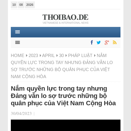
10
08
2026
HOME
2023
APRIL
30
PHÁP LUẬT
NẮM
QUYỀN LỰC TRONG TAY NHƯNG ĐẢNG VẪN LO
SỢ TRƯỚC NHỮNG BỘ QUÂN PHỤC CỦA VIỆT
NAM CỘNG HÒA
Nắm quyền lực trong tay nhưng
Đảng vẫn lo sợ trước những bộ
quân phục của Việt Nam Cộng Hòa
30/04/2023
|