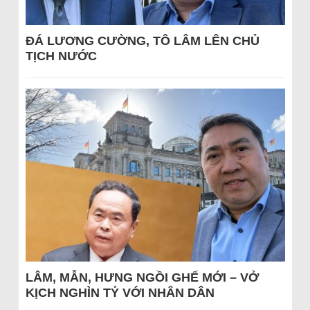
ĐÁ LƯƠNG CƯỜNG, TÔ LÂM LÊN CHỦ
TỊCH NƯỚC
LÂM, MẪN, HƯNG NGỒI GHẾ MỚI – VỞ
KỊCH NGHÌN TỶ VỚI NHÂN DÂN