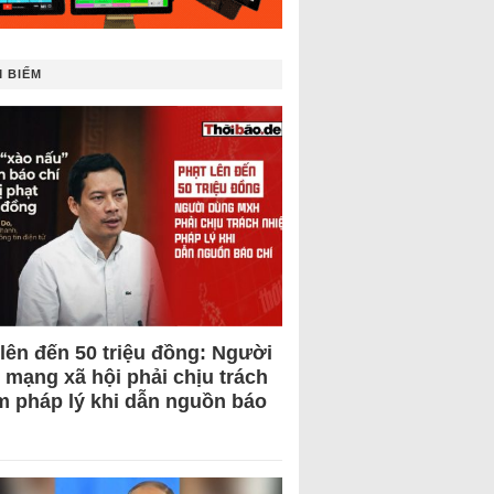
 BIẾM
 lên đến 50 triệu đồng: Người
 mạng xã hội phải chịu trách
m pháp lý khi dẫn nguồn báo