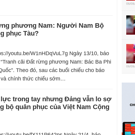
08/08
rừng phương Nam: Người Nam Bộ
ng phục Tàu?
tps://youtu.be/W1nHDqVuL7g Ngày 13/10, báo
i “Tranh cãi Đất rừng phương Nam: Bác Ba Phi
08/08
uốc”. Theo đó, sau các buổi chiếu cho báo
trí và chính thức chiếu sớm…
lực trong tay nhưng Đảng vẫn lo sợ
g bộ quân phục của Việt Nam Cộng
tps://youtu.be/fX111P642ps Ngày 21/4, báo