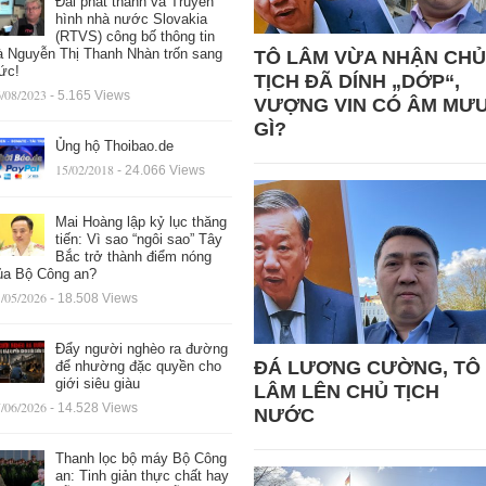
Đài phát thanh và Truyền
hình nhà nước Slovakia
(RTVS) công bố thông tin
à Nguyễn Thị Thanh Nhàn trốn sang
TÔ LÂM VỪA NHẬN CHỦ
ức!
TỊCH ĐÃ DÍNH „DỚP“,
/08/2023
- 5.165 Views
VƯỢNG VIN CÓ ÂM MƯ
GÌ?
Ủng hộ Thoibao.de
15/02/2018
- 24.066 Views
Mai Hoàng lập kỷ lục thăng
tiến: Vì sao “ngôi sao” Tây
Bắc trở thành điểm nóng
ủa Bộ Công an?
/05/2026
- 18.508 Views
Đẩy người nghèo ra đường
ĐÁ LƯƠNG CƯỜNG, TÔ
để nhường đặc quyền cho
giới siêu giàu
LÂM LÊN CHỦ TỊCH
/06/2026
- 14.528 Views
NƯỚC
Thanh lọc bộ máy Bộ Công
an: Tinh giản thực chất hay