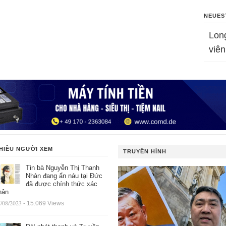
NEUES
Lon
viên
HIỀU NGƯỜI XEM
TRUYỀN HÌNH
Tin bà Nguyễn Thị Thanh
Nhàn đang ẩn náu tại Đức
đã được chính thức xác
hận
/08/2023
- 15.069 Views