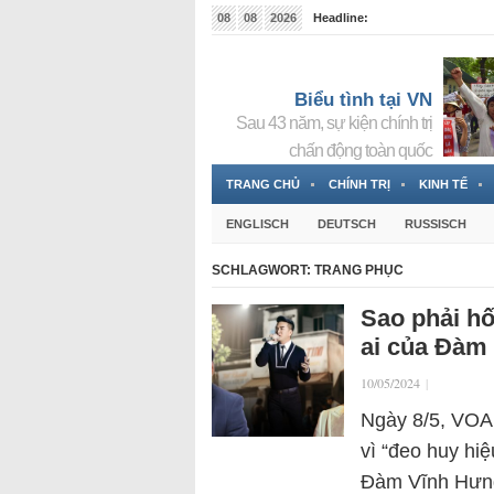
08
08
2026
Headline:
Tin bà Nguyễn Thị Thanh Nhàn đang ẩn náu tại Đức
Biểu tình tại VN
Sau 43 năm, sự kiện chính trị
chấn động toàn quốc
TRANG CHỦ
CHÍNH TRỊ
KINH TẾ
ENGLISCH
DEUTSCH
RUSSISCH
SCHLAGWORT:
TRANG PHỤC
Sao phải hố
ai của Đàm
10/05/2024
|
Ngày 8/5, VOA
vì “đeo huy hi
Đàm Vĩnh Hưng 