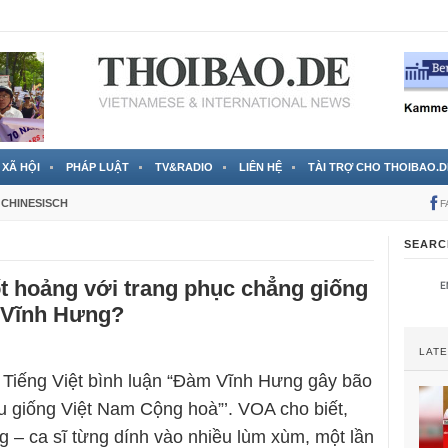
 đã được chính thức xác nhận
3 Jahren ago
XÃ HỘI
PHÁP LUẬT
TV&RADIO
LIÊN HỆ
TÀI TRỢ CHO THOIBAO.D
CHINESISCH
F
SEARC
t hoảng với trang phục chẳng giống
 Vĩnh Hưng?
LAT
 Tiếng Việt bình luận “Đàm Vĩnh Hưng gây bão
ệu giống Việt Nam Cộng hoà”’. VOA cho biết,
– ca sĩ từng dính vào nhiều lùm xùm, một lần