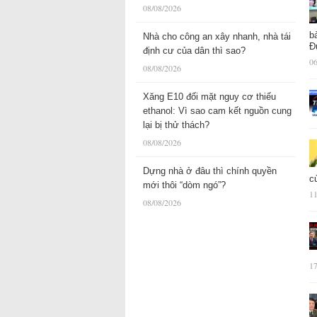
08/08/2026
b
Nhà cho công an xây nhanh, nhà tái
Đ
định cư của dân thì sao?
06
08/08/2026
Xăng E10 đối mặt nguy cơ thiếu
ethanol: Vì sao cam kết nguồn cung
lại bị thử thách?
08/08/2026
Dựng nhà ở đâu thì chính quyền
c
mới thôi “dòm ngó”?
11
08/08/2026
17