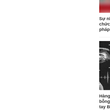
Sự n
chức
pháp
Hàng
bỗng
tay 