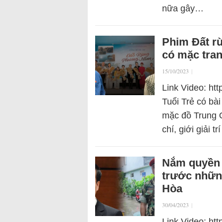
nữa gây…
Phim Đất 
có mặc tra
15/10/2023
|
Link Video: ht
Tuổi Trẻ có bà
mặc đồ Trung Q
chí, giới giải 
Nắm quyền 
trước nhữn
Hòa
30/04/2023
|
Link Video: ht