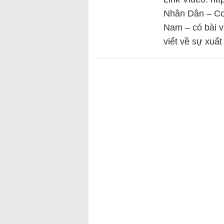
Nhân Dân – Cơ
Nam – có bài vi
viết về sự xuấ