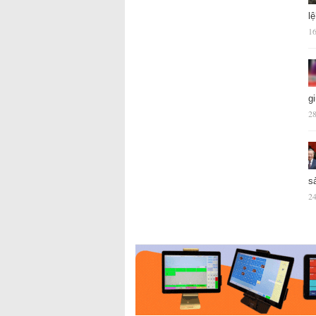
l
16
g
28
s
24