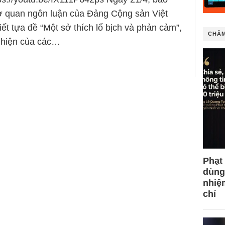
 quan ngôn luận của Đảng Cộng sản Việt
ết tựa đề “Một sở thích lố bịch và phản cảm”,
CHÂM
t hiện của các…
Phạt
dùng
nhiệ
chí