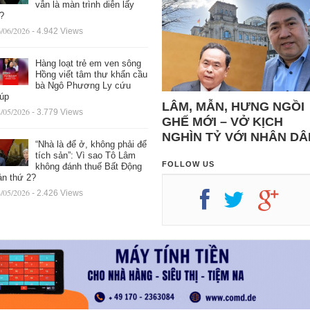
vẫn là màn trình diễn lấy
ệ?
/06/2026
- 4.942 Views
Hàng loạt trẻ em ven sông
Hồng viết tâm thư khẩn cầu
bà Ngô Phương Ly cứu
iúp
LÂM, MẪN, HƯNG NGỒI
/05/2026
- 3.779 Views
GHẾ MỚI – VỞ KỊCH
NGHÌN TỶ VỚI NHÂN DÂ
“Nhà là để ở, không phải để
tích sản”: Vì sao Tô Lâm
FOLLOW US
không đánh thuế Bất Động
ản thứ 2?
/05/2026
- 2.426 Views