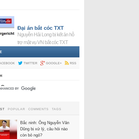
Đại án bắt cóc TXT
Nguyễn Hải Long bị kết án hỗ
trợ mật vụ VN bắt cóc TXT
E
ACEBOOK
TWITTER
GOOGLE+
RSS
H
EST
POPULAR
COMMENTS
TAGS
Bắc ninh: Ông Nguyễn Văn
Dũng bị xử lý, câu hỏi nào
còn bỏ ngỏ?