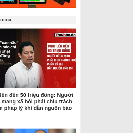
 BIẾM
 lên đến 50 triệu đồng: Người
 mạng xã hội phải chịu trách
m pháp lý khi dẫn nguồn báo