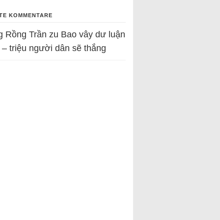
TE KOMMENTARE
g Rồng Trần
zu
Bao vây dư luận
 – triệu người dân sẽ thắng