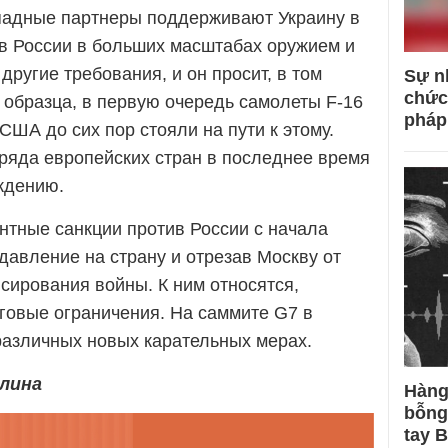
падные партнеры поддерживают Украину в
в России в больших масштабах оружием и
другие требования, и он просит, в том
Sự n
chức
 образца, в первую очередь самолеты F-16
pháp
США до сих пор стояли на пути к этому.
ряда европейских стран в последнее время
ждению.
нтные санкции против России с начала
давление на страну и отрезав Москву от
сирования войны. К ним относятся,
говые ограничения. На саммите G7 в
азличных новых карательных мерах.
рлина
Hàng
bỗng
tay 