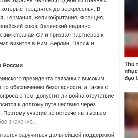
отив Украины является одной из главных
 которые продлятся до воскресенья. В
я, Германия, Великобритания, Франция,
ропейский союз. Зеленский недавно
ским странам G7 и призвал партнеров к
мя визитов в Рим, Берлин, Париж и
Thủ 
в России
nhục 
đạo 
раинского президента связаны с высоким
 по обеспечению безопасности, а также с
проса о том, допустит ли война отсутствие
носится к долгому путешествию через
. Поэтому участие во встрече на высшем
бое значение.
пытается заручиться дальнейшей поддержкой