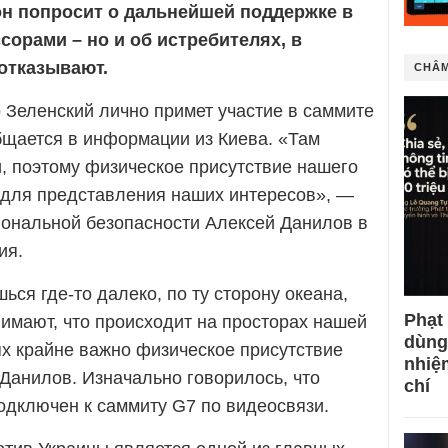
он попросит о дальнейшей поддержке в
сорами – но и об истребителях, в
отказывают.
CHÂM
Зеленский лично примет участие в саммите
бщается в информации из Киева. «Там
 поэтому физическое присутствие нашего
 для представления наших интересов», —
иональной безопасности Алексей Данилов в
ия.
ься где-то далеко, по ту сторону океана,
Phạt
нимают, что происходит на просторах нашей
dùng
ях крайне важно физическое присутствие
nhiệ
 Данилов. Изначально говорилось, что
chí
одключен к саммиту G7 по видеосвязи.