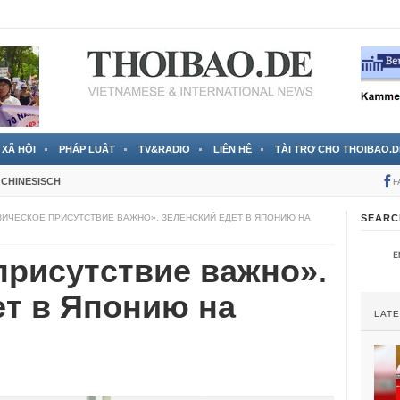
 đã được chính thức xác nhận
3 Jahren ago
XÃ HỘI
PHÁP LUẬT
TV&RADIO
LIÊN HỆ
TÀI TRỢ CHO THOIBAO.D
CHINESISCH
F
ЗИЧЕСКОЕ ПРИСУТСТВИЕ ВАЖНО». ЗЕЛЕНСКИЙ ЕДЕТ В ЯПОНИЮ НА
SEARC
присутствие важно».
ет в Японию на
LAT