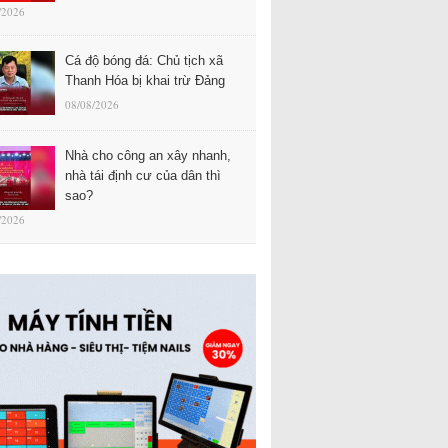
/2026
Cá độ bóng đá: Chủ tịch xã
Thanh Hóa bị khai trừ Đảng
08/08/2026
Nhà cho công an xây nhanh,
nhà tái định cư của dân thì
sao?
/2026