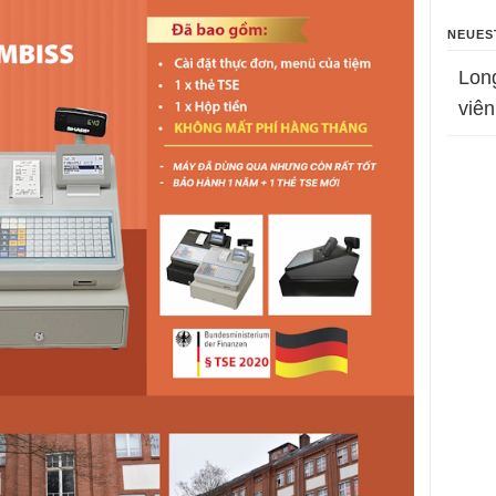
NEUES
Lon
viên