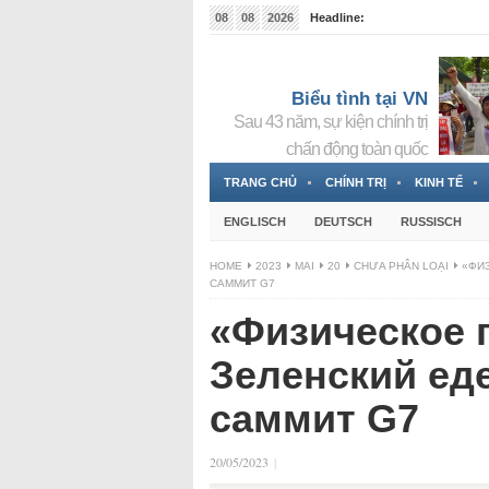
08
08
2026
Headline:
Tin bà Nguyễn Thị Thanh Nhàn đang ẩn náu tại Đức
Biểu tình tại VN
Sau 43 năm, sự kiện chính trị
chấn động toàn quốc
TRANG CHỦ
CHÍNH TRỊ
KINH TẾ
ENGLISCH
DEUTSCH
RUSSISCH
HOME
2023
MAI
20
CHƯA PHÂN LOẠI
«ФИ
САММИТ G7
«Физическое 
Зеленский ед
саммит G7
20/05/2023
|