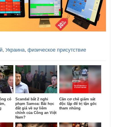
й
,
Украина
,
физическое присутствие
ông có
Scandal bắt 2 nghi
Cần cơ chế giám sát
âm,
phạm Samoa: Bài học
độc lập để trị tận gốc
g
đắt giá về sự liêm
tham nhũng
chính của Công an Việt
Nam?