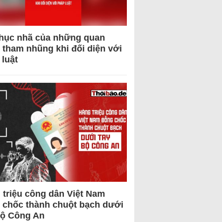
hục nhã của những quan
 tham nhũng khi đối diện với
 luật
 triệu công dân Việt Nam
 chốc thành chuột bạch dưới
Bộ Công An