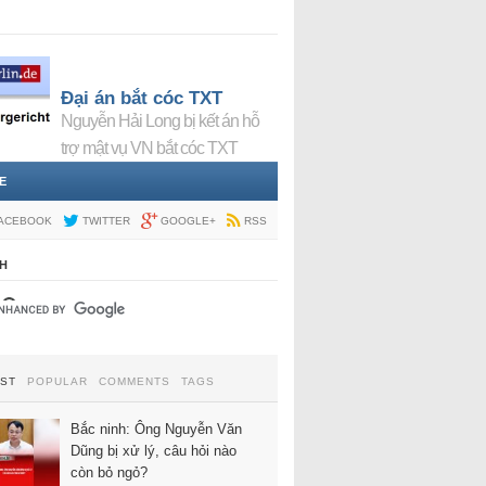
Đại án bắt cóc TXT
Nguyễn Hải Long bị kết án hỗ
trợ mật vụ VN bắt cóc TXT
E
ACEBOOK
TWITTER
GOOGLE+
RSS
H
EST
POPULAR
COMMENTS
TAGS
Bắc ninh: Ông Nguyễn Văn
Dũng bị xử lý, câu hỏi nào
còn bỏ ngỏ?