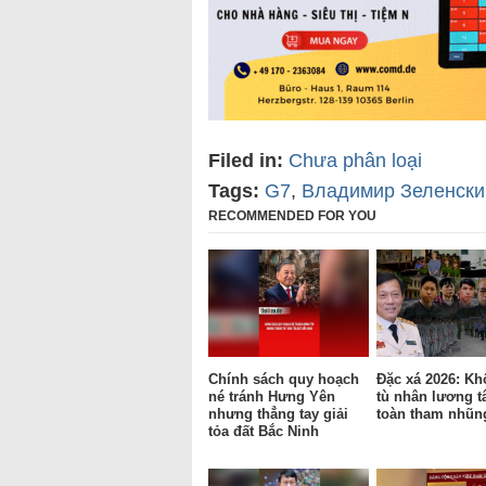
Filed in:
Chưa phân loại
Tags:
G7
,
Владимир Зеленски
RECOMMENDED FOR YOU
Chính sách quy hoạch
Đặc xá 2026: Kh
né tránh Hưng Yên
tù nhân lương t
nhưng thẳng tay giải
toàn tham nhũn
tỏa đất Bắc Ninh