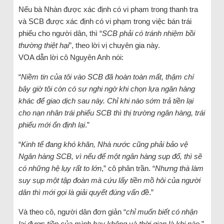
Nếu bà Nhàn được xác định có vi phạm trong thanh tra
và SCB được xác định có vi phạm trong việc bán trái
phiếu cho người dân, thì “
SCB phải có tránh nhiệm bồi
thường thiệt hại
”, theo lời vị chuyên gia này.
VOA dẫn lời cô Nguyên Anh nói:
“
Niềm tin của tôi vào SCB đã hoàn toàn mất, thậm chí
bây giờ tôi còn có sự nghi ngờ khi chọn lựa ngân hàng
khác để giao dịch sau này. Chỉ khi nào sớm trả tiền lại
cho nạn nhân trái phiếu SCB thì thị trường ngân hàng, trái
phiếu mới ổn định lại
.”
“
Kinh tế đang khó khăn, Nhà nước cũng phải bảo vệ
Ngân hàng SCB, vì nếu để một ngân hàng sụp đổ, thì sẽ
có những hệ lụy rất to lớn
,” cô phân trần. “
Nhưng thà làm
suy sụp một tập đoàn mà cứu lấy tiền mồ hôi của người
dân thì mới gọi là giải quyết đúng vấn đề
.”
Và theo cô, người dân đơn giản “
chỉ muốn biết có nhận
lại được tiền của mình hay không và thời gian là khi nào
,”