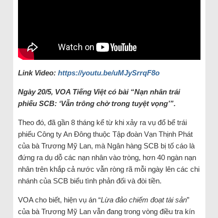
Link Video:
https://youtu.be/uMJySrrqF8o
Ngày 20/5, VOA Tiếng Việt có bài “
Nạn nhân trái
phiếu SCB: ‘Vẫn trông chờ trong tuyệt vọng’”.
Theo đó, đã gần 8 tháng kể từ khi xảy ra vụ đổ bể trái
phiếu Công ty An Đông thuộc Tập đoàn Vạn Thịnh Phát
của bà Trương Mỹ Lan, mà Ngân hàng SCB bị tố cáo là
đứng ra dụ dỗ các nạn nhân vào tròng, hơn 40 ngàn nạn
nhân trên khắp cả nước vẫn ròng rã mỗi ngày lên các chi
nhánh của SCB biểu tình phản đối và đòi tiền.
VOA cho biết, hiện vụ án “
Lừa đảo chiếm đoạt tài sản
”
của bà Trương Mỹ Lan vẫn đang trong vòng điều tra kín