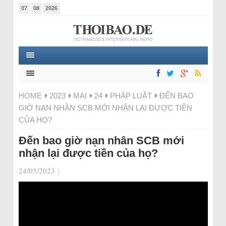
07
08
2026
HOME
2023
MAI
24
PHÁP LUẬT
ĐẾN BAO
GIỜ NẠN NHÂN SCB MỚI NHẬN LẠI ĐƯỢC TIỀN
CỦA HỌ?
Đến bao giờ nạn nhân SCB mới
nhận lại được tiền của họ?
24/05/2023
|