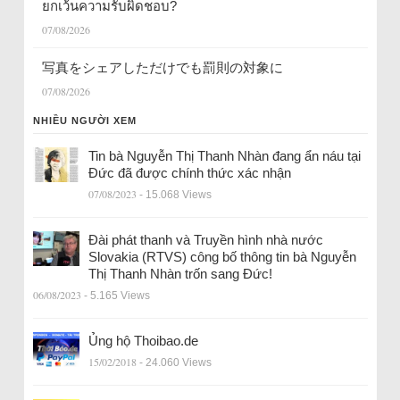
ยกเว้นความรับผิดชอบ?
07/08/2026
写真をシェアしただけでも罰則の対象に
07/08/2026
NHIỀU NGƯỜI XEM
Tin bà Nguyễn Thị Thanh Nhàn đang ẩn náu tại
Đức đã được chính thức xác nhận
07/08/2023
- 15.068 Views
Đài phát thanh và Truyền hình nhà nước
Slovakia (RTVS) công bố thông tin bà Nguyễn
Thị Thanh Nhàn trốn sang Đức!
06/08/2023
- 5.165 Views
Ủng hộ Thoibao.de
15/02/2018
- 24.060 Views