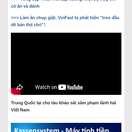
có ăn và đánh
>>> Làm ăn chụp giật, VinFast bị phát hiện “treo đầu
dê bán thịt chó”!
Trung Quốc lại cho tàu khảo sát xâm phạm lãnh hải
Việt Nam