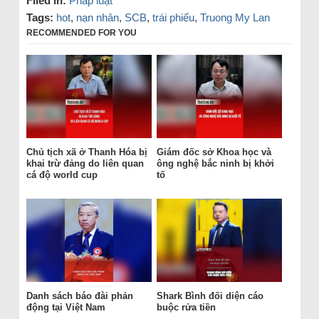
Filed in:
Pháp luật
Tags:
hot
,
nạn nhân
,
SCB
,
trái phiếu
,
Truong My Lan
RECOMMENDED FOR YOU
Chủ tịch xã ở Thanh Hóa bị
Giám đốc sở Khoa học và
khai trừ đảng do liên quan
ông nghệ bắc ninh bị khởi
cá độ world cup
tố
Danh sách báo đài phản
Shark Bình đối diện cáo
động tại Việt Nam
buộc rửa tiền