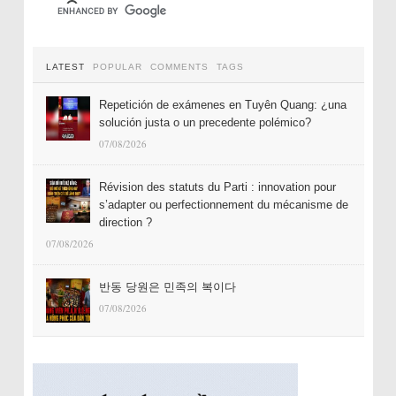
LATEST
POPULAR
COMMENTS
TAGS
Repetición de exámenes en Tuyên Quang: ¿una
solución justa o un precedente polémico?
07/08/2026
Révision des statuts du Parti : innovation pour
s’adapter ou perfectionnement du mécanisme de
direction ?
07/08/2026
반동 당원은 민족의 복이다
07/08/2026