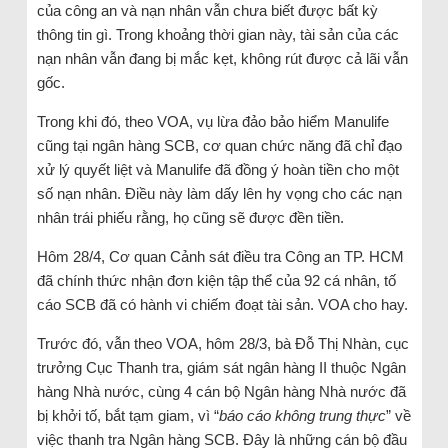
của công an và nạn nhân vẫn chưa biết được bất kỳ
thông tin gì. Trong khoảng thời gian này, tài sản của các
nạn nhân vẫn đang bị mắc kẹt, không rút được cả lãi vẫn
gốc.
Trong khi đó, theo VOA, vụ lừa đảo bảo hiểm Manulife
cũng tại ngân hàng SCB, cơ quan chức năng đã chỉ đạo
xử lý quyết liệt và Manulife đã đồng ý hoàn tiền cho một
số nạn nhân. Điều này làm dấy lên hy vọng cho các nạn
nhân trái phiếu rằng, họ cũng sẽ được đền tiền.
Hôm 28/4, Cơ quan Cảnh sát điều tra Công an TP. HCM
đã chính thức nhận đơn kiện tập thể của 92 cá nhân, tố
cáo SCB đã có hành vi chiếm đoạt tài sản. VOA cho hay.
Trước đó, vẫn theo VOA, hôm 28/3, bà Đỗ Thị Nhàn, cục
trưởng Cục Thanh tra, giám sát ngân hàng II thuộc Ngân
hàng Nhà nước, cùng 4 cán bộ Ngân hàng Nhà nước đã
bị khởi tố, bắt tạm giam, vì “
báo cáo không trung thực
” về
việc thanh tra Ngân hàng SCB. Đây là những cán bộ đầu