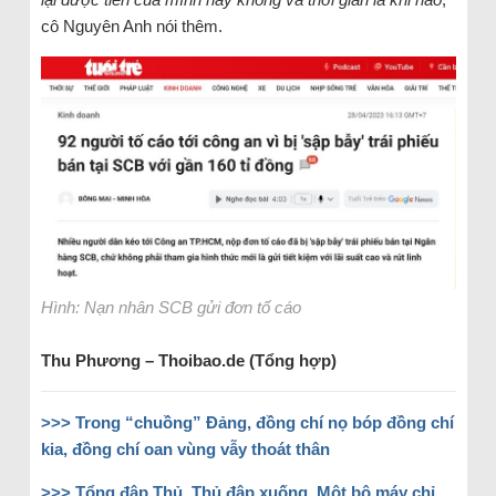
cô Nguyên Anh nói thêm.
Hình: Nạn nhân SCB gửi đơn tố cáo
Thu Phương – Thoibao.de (Tổng hợp)
>>> Trong “chuồng” Đảng, đồng chí nọ bóp đồng chí
kia, đồng chí oan vùng vẫy thoát thân
>>> Tổng đập Thủ, Thủ đập xuống. Một bộ máy chỉ