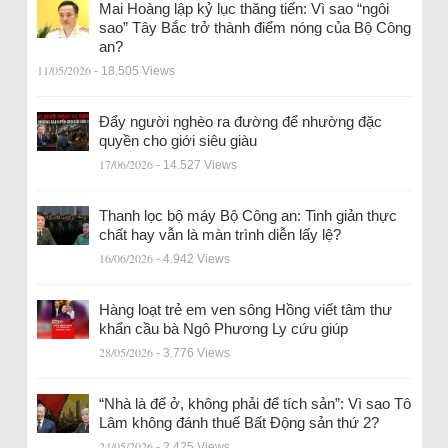
Mai Hoàng lập kỷ lục thăng tiến: Vì sao “ngôi
sao” Tây Bắc trở thành điểm nóng của Bộ Công
an?
11/05/2026
- 18.505 Views
Đẩy người nghèo ra đường để nhường đặc
quyền cho giới siêu giàu
17/06/2026
- 14.527 Views
Thanh lọc bộ máy Bộ Công an: Tinh giản thực
chất hay vẫn là màn trình diễn lấy lệ?
16/06/2026
- 4.942 Views
Hàng loạt trẻ em ven sông Hồng viết tâm thư
khẩn cầu bà Ngô Phương Ly cứu giúp
28/05/2026
- 3.776 Views
“Nhà là để ở, không phải để tích sản”: Vì sao Tô
Lâm không đánh thuế Bất Động sản thứ 2?
24/05/2026
- 2.425 Views