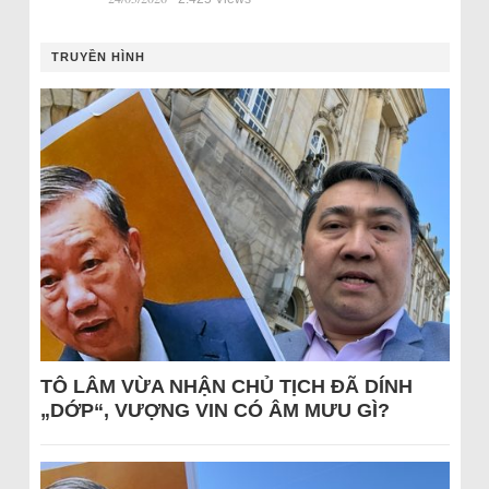
TRUYỀN HÌNH
TÔ LÂM VỪA NHẬN CHỦ TỊCH ĐÃ DÍNH
„DỚP“, VƯỢNG VIN CÓ ÂM MƯU GÌ?