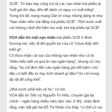
SCB
”. Tờ báo này cũng mô tả các nạn nhân trái phiếu là
“
tuổi già ốm đau, tiền để dành có nguy cơ mất trắng
”.
Trong khi đó, trang mạng Dân trí chạy những dòng tít như
“
Nạn nhân nếm trái đắng trái phiếu SCB
”, “
Rớt nước mắt
với những cảnh đời hẩm hiu mắc kẹt trái phiếu tại SCB
”.
VOA dẫn lời một nạn nhân
trái phiếu SCB ở Bình
Dương nói, việc đi đòi quyền lợi của cô “
chưa thấy tiến
triển gì
”.
Cô thừa nhận cái sai của những nạn nhân như cô là
“
thiếu hiểu biết và quá tin vào ngân hàng
”, nhưng cô cho
rằng, “
họ chỉ đem tiền vào ngân hàng gửi tiết kiệm chứ
đâu có biết đầu tư hay kinh doanh gì đâu? Họ chỉ mong
lấy lãi để sống thôi
”.
„
Nhà nước phải bảo vệ họ
,“ cô nói.
VOA dẫn lời Tiến sỹ Nguyễn Trí Hiếu, chuyên gia tài
chính – ngân hàng nhiều năm làm việc ở Mỹ, nhận định
rằng, việc bắt giữ bà Đỗ Thị Nhàn cho thấy “
có thể có sai