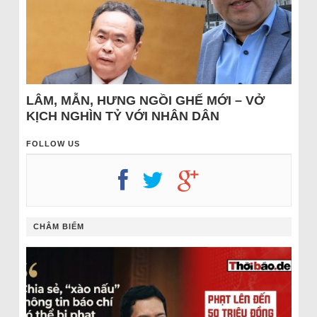
LÂM, MẪN, HƯNG NGỒI GHẾ MỚI – VỞ
KỊCH NGHÌN TỶ VỚI NHÂN DÂN
FOLLOW US
CHÂM BIẾM