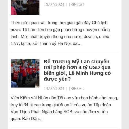
18/07/2024
|
|
6.283
Theo giới quan sát, trong thời gian gần đây Chủ tịch
nước Tô Lâm liên tiếp gặp phải những chuyện chẳng
lành. Mới nhất, truyền thông nhà nước đưa tin, chiều
17/7, tại trụ sở Thành uỷ Hà Nội, đã…
Để Trương Mỹ Lan chuyển
trái phép hơn 4 tỷ USD qua
biên giới, Lê Minh Hưng có
được yên?
14/07/2024
|
|
3.949
Viện Kiểm sát Nhân dân Tối cao vừa ban hành cáo trạng,
truy tố 34 bị can trong giai đoạn 2 của vụ án Tập đoàn
Vạn Thịnh Phát, Ngân hàng SCB, và các đơn vị liên
quan. Báo Dân…