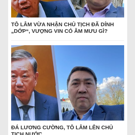
TÔ LÂM VỪA NHẬN CHỦ TỊCH ĐÃ DÍNH
„DỚP“, VƯỢNG VIN CÓ ÂM MƯU GÌ?
ĐÁ LƯƠNG CƯỜNG, TÔ LÂM LÊN CHỦ
TỊCH NƯỚC