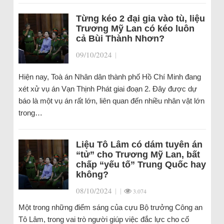
Từng kéo 2 đại gia vào tù, liệu
Trương Mỹ Lan có kéo luôn
cả Bùi Thành Nhơn?
09/10/2024
|
Hiện nay, Toà án Nhân dân thành phố Hồ Chí Minh đang
xét xử vụ án Vạn Thịnh Phát giai đoạn 2. Đây được dự
báo là một vụ án rất lớn, liên quan đến nhiều nhân vật lớn
trong…
Liệu Tô Lâm có dám tuyên án
“tử” cho Trương Mỹ Lan, bất
chấp “yếu tố” Trung Quốc hay
không?
08/10/2024
|
|
3.074
Một trong những điểm sáng của cựu Bộ trưởng Công an
Tô Lâm, trong vai trò người giúp việc đắc lực cho cố