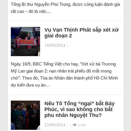
Tổng Bí thư Nguyễn Phú Trọng, được công luận đánh giá
rất cao – đó là việc…
Vụ Vạn Thịnh Phát sắp xét xử
giai đoạn 2
18/09/2024
|
Ngày 16/9, BBC Tiếng Việt cho hay, “Xét xử bà Trương
Mỹ Lan giai đoạn 2: nạn nhân trái phiếu đỏ mắt mong
chờ”. Theo đó, Tòa án Nhân dân thành phố Hồ Chí Minh
dự kiến đưa vụ án…
Nếu Tô Tổng “ngại” bắt Bảy
Phúc, vì sao không cho bắt
phu nhân Nguyệt Thu?
22/08/2024
|
|
2.536