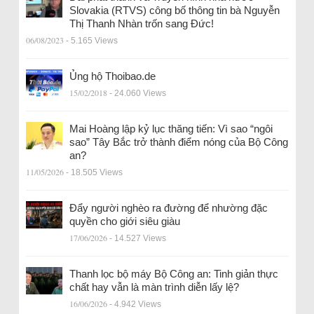
Slovakia (RTVS) công bố thông tin bà Nguyễn
Thị Thanh Nhàn trốn sang Đức!
06/08/2023
- 5.165 Views
Ủng hộ Thoibao.de
15/02/2018
- 24.060 Views
Mai Hoàng lập kỷ lục thăng tiến: Vì sao “ngôi
sao” Tây Bắc trở thành điểm nóng của Bộ Công
an?
11/05/2026
- 18.505 Views
Đẩy người nghèo ra đường để nhường đặc
quyền cho giới siêu giàu
17/06/2026
- 14.527 Views
Thanh lọc bộ máy Bộ Công an: Tinh giản thực
chất hay vẫn là màn trình diễn lấy lệ?
16/06/2026
- 4.942 Views