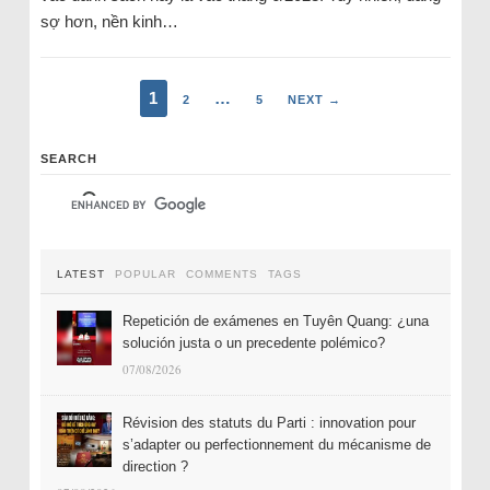
sợ hơn, nền kinh…
1
…
2
5
NEXT →
SEARCH
LATEST
POPULAR
COMMENTS
TAGS
Repetición de exámenes en Tuyên Quang: ¿una
solución justa o un precedente polémico?
07/08/2026
Révision des statuts du Parti : innovation pour
s’adapter ou perfectionnement du mécanisme de
direction ?