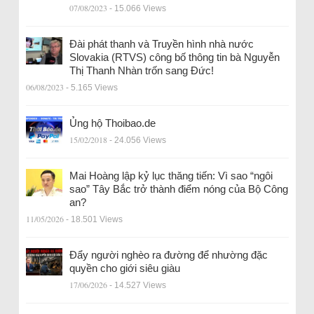
07/08/2023
- 15.066 Views
Đài phát thanh và Truyền hình nhà nước
Slovakia (RTVS) công bố thông tin bà Nguyễn
Thị Thanh Nhàn trốn sang Đức!
06/08/2023
- 5.165 Views
Ủng hộ Thoibao.de
15/02/2018
- 24.056 Views
Mai Hoàng lập kỷ lục thăng tiến: Vì sao “ngôi
sao” Tây Bắc trở thành điểm nóng của Bộ Công
an?
11/05/2026
- 18.501 Views
Đẩy người nghèo ra đường để nhường đặc
quyền cho giới siêu giàu
17/06/2026
- 14.527 Views