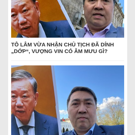
TÔ LÂM VỪA NHẬN CHỦ TỊCH ĐÃ DÍNH
„DỚP“, VƯỢNG VIN CÓ ÂM MƯU GÌ?