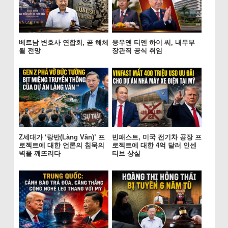
베트남 변호사 연합회, 곧 해체
응우옌 티엔 하이 씨, 내무부
될 전망
장관직 공식 취임
Z세대가 ‘랑반(Làng Vân)’ 프
빈패스트, 미국 전기차 공장 프
로젝트에 대한 언론의 침묵의
로젝트에 대한 4억 달러 인센
벽을 깨뜨리다
티브 상실