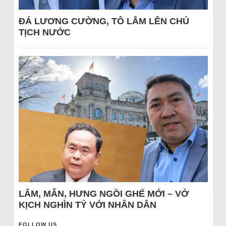
ĐÁ LƯƠNG CƯỜNG, TÔ LÂM LÊN CHỦ
TỊCH NƯỚC
LÂM, MẪN, HƯNG NGỒI GHẾ MỚI – VỞ
KỊCH NGHÌN TỶ VỚI NHÂN DÂN
FOLLOW US