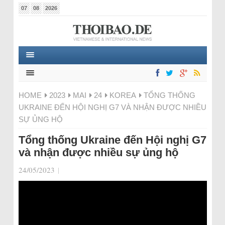
07
08
2026
HOME
2023
MAI
24
KOREA
TỔNG THỐNG
UKRAINE ĐẾN HỘI NGHỊ G7 VÀ NHẬN ĐƯỢC NHIỀU
SỰ ỦNG HỘ
Tổng thống Ukraine đến Hội nghị G7
và nhận được nhiều sự ủng hộ
24/05/2023
|