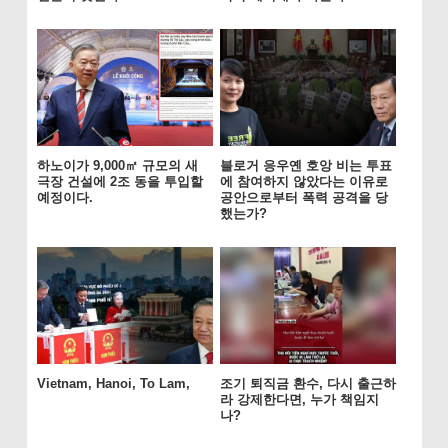
하노이가 9,000㎡ 규모의 새
블로거 응우옌 호앙 비는 투표
극장 건설에 2조 동을 투입할
에 참여하지 않았다는 이유로
예정이다.
공안으로부터 폭력 공격을 당
했는가?
Vietnam, Hanoi, To Lam,
조기 퇴직금 환수, 다시 출근하
라 강제한다면, 누가 책임지
나?