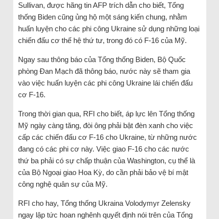
Sullivan, được hãng tin AFP trích dẫn cho biết, Tổng
thống Biden cũng ủng hộ một sáng kiến chung, nhằm
huấn luyện cho các phi công Ukraine sử dụng những loại
chiến đấu cơ thế hệ thứ tư, trong đó có F-16 của Mỹ.
Ngay sau thông báo của Tổng thống Biden, Bộ Quốc
phòng Đan Mạch đã thông báo, nước này sẽ tham gia
vào việc huấn luyện các phi công Ukraine lái chiến đấu
cơ F-16.
Trong thời gian qua, RFI cho biết, áp lực lên Tổng thống
Mỹ ngày càng tăng, đòi ông phải bật đèn xanh cho việc
cấp các chiến đấu cơ F-16 cho Ukraine, từ những nước
đang có các phi cơ này. Việc giao F-16 cho các nước
thứ ba phải có sự chấp thuận của Washington, cụ thể là
của Bộ Ngoại giao Hoa Kỳ, do cần phải bảo vệ bí mật
công nghệ quân sự của Mỹ.
RFI cho hay, Tổng thống Ukraina Volodymyr Zelensky
ngay lập tức hoan nghênh quyết định nói trên của Tổng