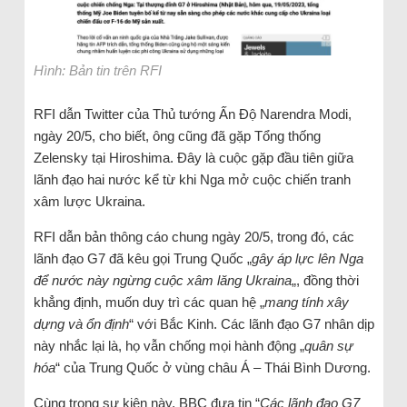
Hình: Bản tin trên RFI
RFI dẫn Twitter của Thủ tướng Ấn Độ Narendra Modi,
ngày 20/5, cho biết, ông cũng đã gặp Tổng thống
Zelensky tại Hiroshima. Đây là cuộc gặp đầu tiên giữa
lãnh đạo hai nước kể từ khi Nga mở cuộc chiến tranh
xâm lược Ukraina.
RFI dẫn bản thông cáo chung ngày 20/5, trong đó, các
lãnh đạo G7 đã kêu gọi Trung Quốc „
gây áp lực lên Nga
để nước này ngừng cuộc xâm lăng Ukraina
„, đồng thời
khẳng định, muốn duy trì các quan hệ „
mang tính xây
dựng và ổn định
“ với Bắc Kinh. Các lãnh đạo G7 nhân dịp
này nhắc lại là, họ vẫn chống mọi hành động „
quân sự
hóa
“ của Trung Quốc ở vùng châu Á – Thái Bình Dương.
Cùng trong sự kiện này, BBC đưa tin “
Các lãnh đạo G7