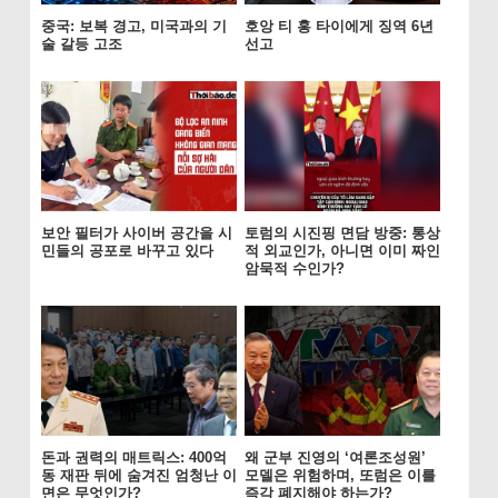
중국: 보복 경고, 미국과의 기
호앙 티 홍 타이에게 징역 6년
술 갈등 고조
선고
보안 필터가 사이버 공간을 시
토럼의 시진핑 면담 방중: 통상
민들의 공포로 바꾸고 있다
적 외교인가, 아니면 이미 짜인
암묵적 수인가?
돈과 권력의 매트릭스: 400억
왜 군부 진영의 ‘여론조성원’
동 재판 뒤에 숨겨진 엄청난 이
모델은 위험하며, 또럼은 이를
면은 무엇인가?
즉각 폐지해야 하는가?