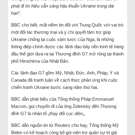
phát đi tín hiệu sẵn sàng hậu thuẫn Ukraine trong dài
hạn
”.
BBC cho biết, mất niềm tin đối với Trung Quốc với vai trò
một đối tác thương mại và ý chí quyết tâm trợ giúp
Ukraine chống lại cuộc xâm lược của Nga, là những
thông điệp chính được các lãnh đạo bảy nền kinh tế hàng
đầu thế giới đưa ra tại Thượng đỉnh G7 mở rộng tại thành
phố Hiroshima của Nhật Bản.
Các lãnh đạo G7 gồm Mỹ, Nhật, Đức, Anh, Pháp, Ý và
Canada đã tranh luận về cách thức phản ứng khi cuộc
chiến tranh Ukraine bước sang năm thứ hai.
BBC dẫn phát biểu của Tổng thống Pháp Emmanuel
Macron, gọi chuyến đi của ông Zelensky đến Thượng
đỉnh G7 là nhân tố „
thay đổi cục diện
„.
BBC dẫn nguồn tin từ Reuters cho hay, Tổng thống Mỹ
Biden có kế hoạch công bố gói viện trợ quân sự trị giá