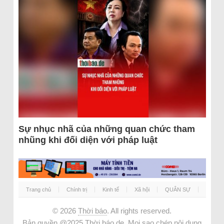
Sự nhục nhã của những quan chức tham
nhũng khi đối diện với pháp luật
Trang chủ
Chính trị
Kinh tế
Xã hội
QUÂN SỰ
© 2026
Thời báo
. All rights reserved.
Bản quyền @2025 Thời báo.de. Mọi sao chép nội dung