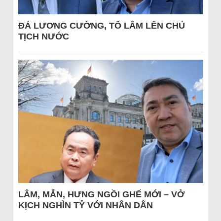
ĐÁ LƯƠNG CƯỜNG, TÔ LÂM LÊN CHỦ
TỊCH NƯỚC
LÂM, MẪN, HƯNG NGỒI GHẾ MỚI – VỞ
KỊCH NGHÌN TỶ VỚI NHÂN DÂN