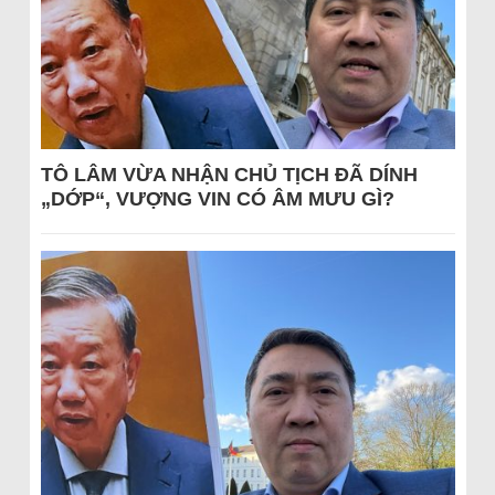
TÔ LÂM VỪA NHẬN CHỦ TỊCH ĐÃ DÍNH
„DỚP“, VƯỢNG VIN CÓ ÂM MƯU GÌ?