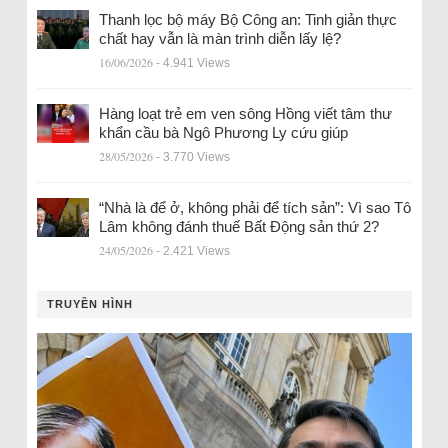
Thanh lọc bộ máy Bộ Công an: Tinh giản thực
chất hay vẫn là màn trình diễn lấy lệ?
16/06/2026
- 4.941 Views
Hàng loạt trẻ em ven sông Hồng viết tâm thư
khẩn cầu bà Ngô Phương Ly cứu giúp
28/05/2026
- 3.770 Views
“Nhà là để ở, không phải để tích sản”: Vì sao Tô
Lâm không đánh thuế Bất Động sản thứ 2?
24/05/2026
- 2.421 Views
TRUYỀN HÌNH