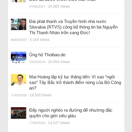
07/08/2023
- 15.065 Views
Đài phát thanh và Truyền hình nhà nước
Slovakia (RTVS) công bố thông tin bà Nguyễn
Thị Thanh Nhàn trốn sang Đức!
06/08/2023
- 5.164 Views
Ủng hộ Thoibao.de
15/02/2018
- 24.054 Views
Mai Hoàng lập kỷ lục thăng tiến: Vì sao “ngôi
sao” Tây Bắc trở thành điểm nóng của Bộ Công
an?
11/05/2026
- 18.500 Views
Đẩy người nghèo ra đường để nhường đặc
quyền cho giới siêu giàu
17/06/2026
- 14.527 Views