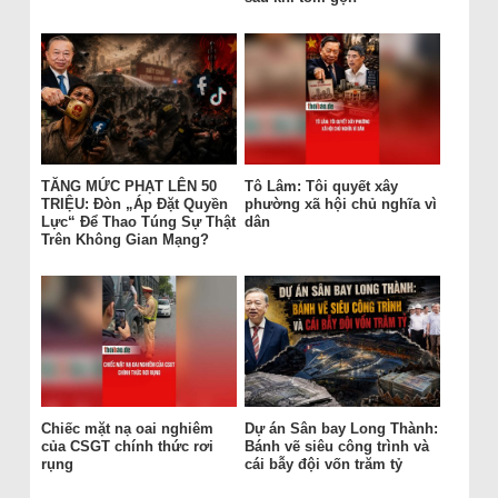
TĂNG MỨC PHẠT LÊN 50
Tô Lâm: Tôi quyết xây
TRIỆU: Đòn „Áp Đặt Quyền
phường xã hội chủ nghĩa vì
Lực“ Để Thao Túng Sự Thật
dân
Trên Không Gian Mạng?
Chiếc mặt nạ oai nghiêm
Dự án Sân bay Long Thành:
của CSGT chính thức rơi
Bánh vẽ siêu công trình và
rụng
cái bẫy đội vốn trăm tỷ