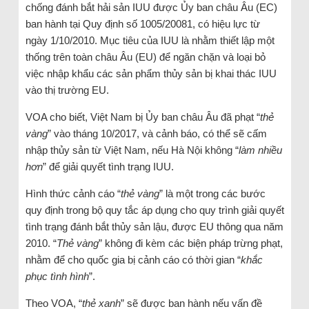
chống đánh bắt hải sản IUU được Ủy ban châu Âu (EC)
ban hành tại Quy định số 1005/20081, có hiệu lực từ
ngày 1/10/2010. Mục tiêu của IUU là nhằm thiết lập một
thống trên toàn châu Âu (EU) để ngăn chặn và loại bỏ
việc nhập khẩu các sản phẩm thủy sản bị khai thác IUU
vào thị trường EU.
VOA cho biết, Việt Nam bị Ủy ban châu Âu đã phạt “
thẻ
vàng
” vào tháng 10/2017, và cảnh báo, có thể sẽ cấm
nhập thủy sản từ Việt Nam, nếu Hà Nội không “
làm nhiều
hơn
” để giải quyết tình trạng IUU.
Hình thức cảnh cáo “
thẻ vàng
” là một trong các bước
quy định trong bộ quy tắc áp dụng cho quy trình giải quyết
tình trạng đánh bắt thủy sản lậu, được EU thông qua năm
2010. “
Thẻ vàng
” không đi kèm các biện pháp trừng phạt,
nhằm để cho quốc gia bị cảnh cáo có thời gian “
khắc
phục tình hình
”.
Theo VOA, “
thẻ xanh
” sẽ được ban hành nếu vấn đề