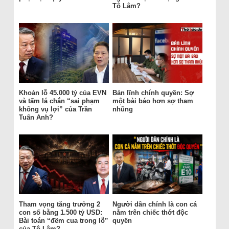
Tô Lâm?
Khoản lỗ 45.000 tỷ của EVN
Bản lĩnh chính quyền: Sợ
và tấm lá chắn “sai phạm
một bài báo hơn sợ tham
không vụ lợi” của Trần
nhũng
Tuấn Anh?
Tham vọng tăng trưởng 2
Người dân chính là con cá
con số bằng 1.500 tỷ USD:
nằm trên chiếc thớt độc
Bài toán “đếm cua trong lỗ”
quyền
của Tô Lâm?