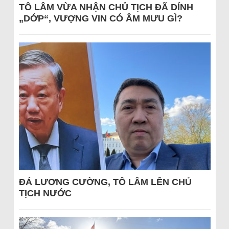
TÔ LÂM VỪA NHẬN CHỦ TỊCH ĐÃ DÍNH
„DỚP“, VƯỢNG VIN CÓ ÂM MƯU GÌ?
ĐÁ LƯƠNG CƯỜNG, TÔ LÂM LÊN CHỦ
TỊCH NƯỚC