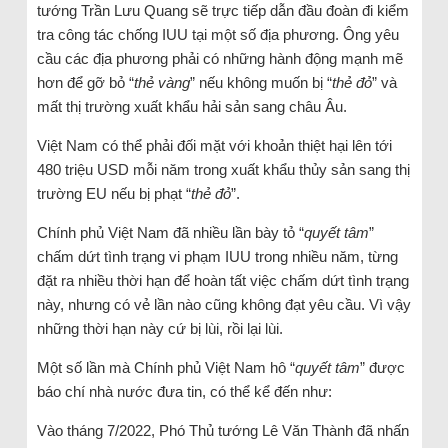
tướng Trần Lưu Quang sẽ trực tiếp dẫn đầu đoàn đi kiểm
tra công tác chống IUU tại một số địa phương. Ông yêu
cầu các địa phương phải có những hành động mạnh mẽ
hơn để gỡ bỏ “
thẻ vàng
” nếu không muốn bị “
thẻ đỏ
” và
mất thị trường xuất khẩu hải sản sang châu Âu.
Việt Nam có thể phải đối mặt với khoản thiệt hại lên tới
480 triệu USD mỗi năm trong xuất khẩu thủy sản sang thị
trường EU nếu bị phạt “
thẻ đỏ
”.
Chính phủ Việt Nam đã nhiều lần bày tỏ “
quyết tâm
”
chấm dứt tình trạng vi phạm IUU trong nhiều năm, từng
đặt ra nhiều thời hạn để hoàn tất việc chấm dứt tình trạng
này, nhưng có vẻ lần nào cũng không đạt yêu cầu. Vì vậy
những thời hạn này cứ bị lùi, rồi lại lùi.
Một số lần mà Chính phủ Việt Nam hô “
quyết
tâm
” được
báo chí nhà nước đưa tin, có thể kể đến như:
Vào tháng 7/2022, Phó Thủ tướng Lê Văn Thành đã nhấn