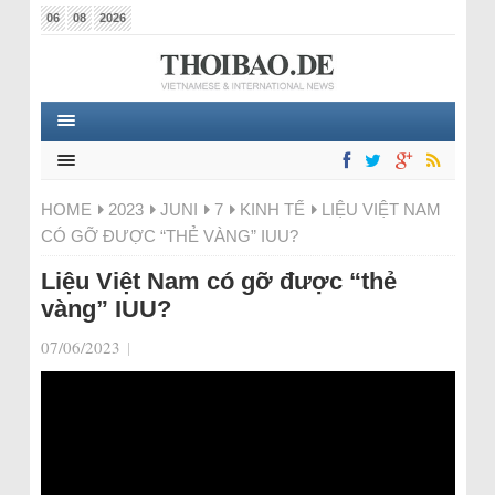
06
08
2026
HOME
2023
JUNI
7
KINH TẾ
LIỆU VIỆT NAM
CÓ GỠ ĐƯỢC “THẺ VÀNG” IUU?
Liệu Việt Nam có gỡ được “thẻ
vàng” IUU?
07/06/2023
|