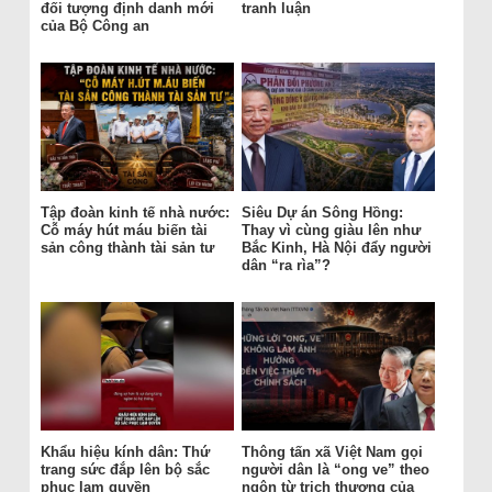
đối tượng định danh mới
tranh luận
của Bộ Công an
Tập đoàn kinh tế nhà nước:
Siêu Dự án Sông Hồng:
Cỗ máy hút máu biến tài
Thay vì cùng giàu lên như
sản công thành tài sản tư
Bắc Kinh, Hà Nội đẩy người
dân “ra rìa”?
Khẩu hiệu kính dân: Thứ
Thông tấn xã Việt Nam gọi
trang sức đắp lên bộ sắc
người dân là “ong ve” theo
phục lạm quyền
ngôn từ trịch thượng của