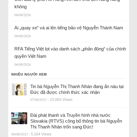
không
06/08/2026
Ai „quay xe“ và ai lên tiếng bảo vệ Nguyễn Thành Nam
06/08/2026
RFA Tiếng Việt lọt vào danh sách „phản động“ của chính
quyền Việt Nam
06/08/2026
NHIỀU NGƯỜI XEM
Tin bà Nguyễn Thị Thanh Nhàn đang ẩn náu tại
Đức đã được chính thức xác nhận
07/08/2023
- 15.065 Views
Đài phát thanh và Truyền hình nhà nước
Slovakia (RTVS) công bố thông tin bà Nguyễn
Thị Thanh Nhàn trốn sang Đức!
06/08/2023
- 5.164 Views