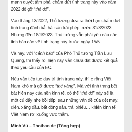
mạnh quyết tâm phải chấm dứt tình trạng này vào năm
2022 để gỡ “
thẻ đỏ
”.
Vào tháng 12/2022, Thủ tướng đưa ra thời hạn chấm dứt
tình trạng đánh bắt hải sản trái phép trước 31/3/2023.
Nhưng đến 18/4/2023, Thủ tướng vẫn phải yêu cầu các
tỉnh báo cáo về tình trạng này trước ngày 15/5.
Và nay, với “
cảnh báo
” của Phó Thủ tướng Trần Lưu
Quang, thì thấy rõ, hiện nay vẫn chưa đạt được kết quả
theo yêu cầu của EC.
Nếu vẫn tiếp tục duy trì tình trạng này, thì e rằng Việt
Nam khó mà gỡ được “
thẻ vàng
”. Mà với tình trạng bết
bát hiện nay của nền kinh tế, có thể “
thẻ đỏ
” này sẽ là
một cú đẩy nhẹ bồi tiếp, sau những vấn đề của dệt may,
điện, xăng dầu, bất động sản, trái phiếu… khiến kinh tế
Việt Nam rơi xuống vực thẳm.
Minh Vũ – Thoibao.de (Tổng hợp)