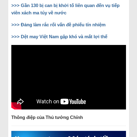
>>> Gần 130 bị can bị khởi tố liên quan đến vụ tiếp
viên xách ma túy về nước
>>> Đảng làm rắc rối vấn đề phiếu tín nhiệm
>>> Dệt may Việt Nam gặp khó và mất lợi thế
Thông điệp của Thủ tướng Chính