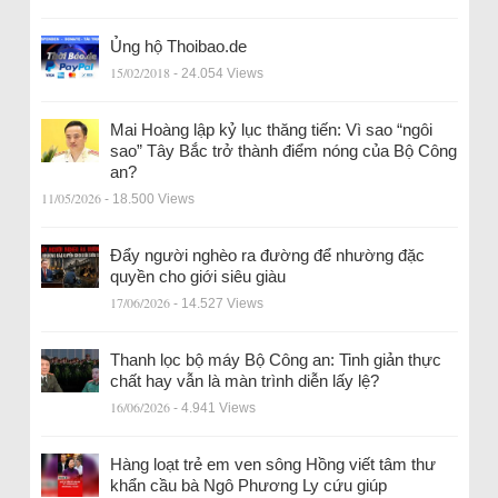
Ủng hộ Thoibao.de
15/02/2018
- 24.054 Views
Mai Hoàng lập kỷ lục thăng tiến: Vì sao “ngôi
sao” Tây Bắc trở thành điểm nóng của Bộ Công
an?
11/05/2026
- 18.500 Views
Đẩy người nghèo ra đường để nhường đặc
quyền cho giới siêu giàu
17/06/2026
- 14.527 Views
Thanh lọc bộ máy Bộ Công an: Tinh giản thực
chất hay vẫn là màn trình diễn lấy lệ?
16/06/2026
- 4.941 Views
Hàng loạt trẻ em ven sông Hồng viết tâm thư
khẩn cầu bà Ngô Phương Ly cứu giúp