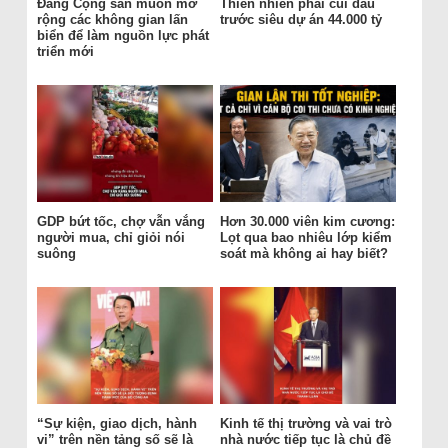
Đảng Cộng sản muốn mở
Thiên nhiên phải cúi đầu
rộng các không gian lấn
trước siêu dự án 44.000 tỷ
biển để làm nguồn lực phát
triển mới
GDP bứt tốc, chợ vẫn vắng
Hơn 30.000 viên kim cương:
người mua, chỉ giỏi nói
Lọt qua bao nhiêu lớp kiểm
suông
soát mà không ai hay biết?
“Sự kiện, giao dịch, hành
Kinh tế thị trường và vai trò
vi” trên nền tảng số sẽ là
nhà nước tiếp tục là chủ đề