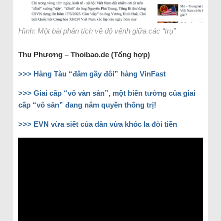
Hình: Một bài phân tích về độ vênh giữa các “trụ”
Thu Phương – Thoibao.de (Tổng hợp)
>>> Hàng Tàu “đâm gãy đôi” hàng VinFast
>>> Giai cấp “vô vàn sản”, một biến tướng của giai
cấp “vô sản” đang nắm quyền thống trị!
>>> EVN vừa siết của dân vừa khóc la đòi tiền