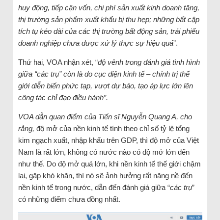
huy động, tiếp cận vốn, chi phí sản xuất kinh doanh tăng,
thị trường sản phẩm xuất khẩu bị thu hẹp; những bất cập
tích tụ kéo dài của các thị trường bất động sản, trái phiếu
doanh nghiệp chưa được xử lý thực sự hiệu quả
”.
Thứ hai, VOA nhận xét, “
độ vênh trong đánh giá tình hình
giữa “các trụ” còn là do
cục diện kinh tế
–
chính trị thế
giới diễn biến phức tạp, vượt dự báo, tạo áp lực lớn lên
công tác chỉ đạo điều hành”.
VOA dẫn quan điểm của Tiến sĩ Nguyễn Quang A, cho
rằng,
độ mở của nền kinh tế tính theo chỉ số tỷ lệ tổng
kim ngạch xuất, nhập khẩu trên GDP, thì độ mở của Việt
Nam là rất lớn, không có nước nào có độ mở lớn đến
như thế. Do độ mở quá lớn, khi nền kinh tế thế giới chậm
lại, gặp khó khăn, thì nó sẽ ảnh hưởng rất nặng nề đến
nền kinh tế trong nước, dẫn đến đánh giá giữa “
các
trụ
”
có những điểm chưa đồng nhất.