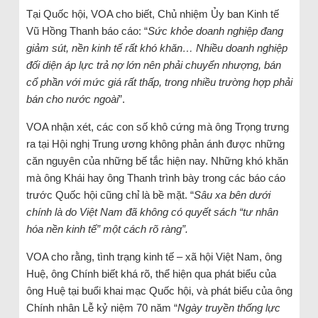
Tại Quốc hội, VOA cho biết, Chủ nhiệm Ủy ban Kinh tế
Vũ Hồng Thanh báo cáo: “
Sức khỏe doanh nghiệp đang
giảm sút, nền kinh tế rất khó khăn… Nhiều doanh nghiệp
đối diện áp lực trả nợ lớn nên phải chuyển nhượng, bán
cổ phần với mức giá rất thấp, trong nhiều trường hợp phải
bán cho nước ngoài
”.
VOA nhận xét, các con số khô cứng mà ông Trọng trưng
ra tại Hội nghị Trung ương không phản ánh được những
căn nguyên của những bế tắc hiện nay. Những khó khăn
mà ông Khái hay ông Thanh trình bày trong các báo cáo
trước Quốc hội cũng chỉ là bề mặt. “
Sâu xa bên dưới
chính là do Việt Nam đã không có quyết sách “tư nhân
hóa nền kinh tế” một cách rõ ràng”.
VOA cho rằng, tình trạng kinh tế – xã hội Việt Nam, ông
Huệ, ông Chính biết khá rõ, thể hiện qua phát biểu của
ông Huệ tại buổi khai mạc Quốc hội, và phát biểu của ông
Chính nhân Lễ kỷ niệm 70 năm “
Ngày truyền thống lực