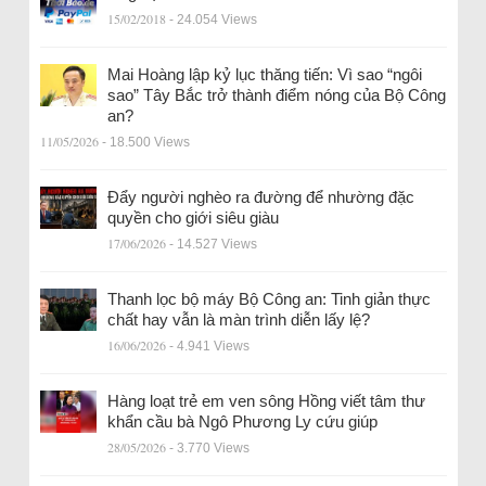
15/02/2018
- 24.054 Views
Mai Hoàng lập kỷ lục thăng tiến: Vì sao “ngôi
sao” Tây Bắc trở thành điểm nóng của Bộ Công
an?
11/05/2026
- 18.500 Views
Đẩy người nghèo ra đường để nhường đặc
quyền cho giới siêu giàu
17/06/2026
- 14.527 Views
Thanh lọc bộ máy Bộ Công an: Tinh giản thực
chất hay vẫn là màn trình diễn lấy lệ?
16/06/2026
- 4.941 Views
Hàng loạt trẻ em ven sông Hồng viết tâm thư
khẩn cầu bà Ngô Phương Ly cứu giúp
28/05/2026
- 3.770 Views