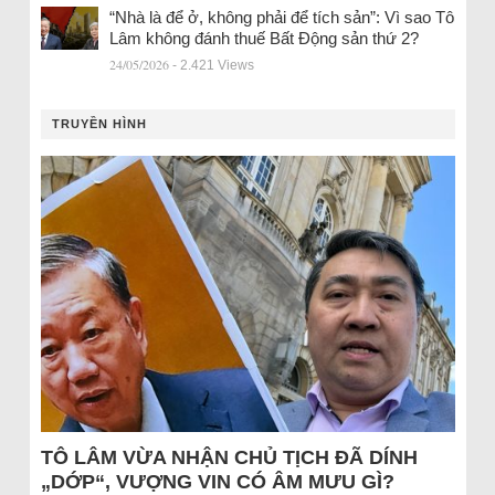
“Nhà là để ở, không phải để tích sản”: Vì sao Tô
Lâm không đánh thuế Bất Động sản thứ 2?
24/05/2026
- 2.421 Views
TRUYỀN HÌNH
TÔ LÂM VỪA NHẬN CHỦ TỊCH ĐÃ DÍNH
„DỚP“, VƯỢNG VIN CÓ ÂM MƯU GÌ?