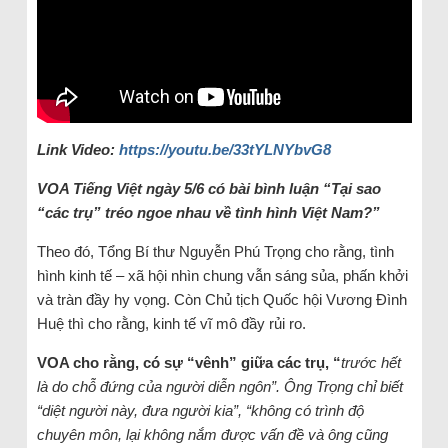
Link Video:
https://youtu.be/33tYLNYbvG8
VOA Tiếng Việt ngày 5/6 có bài bình luận “
Tại sao
“các trụ” tréo ngoe nhau về tình hình Việt Nam?”
Theo đó, Tổng Bí thư Nguyễn Phú Trọng cho rằng, tình
hình kinh tế – xã hội nhìn chung vẫn sáng sủa, phấn khởi
và tràn đầy hy vọng. Còn Chủ tịch Quốc hội Vương Đình
Huệ thì cho rằng, kinh tế vĩ mô đầy rủi ro.
VOA cho rằng, có sự “vênh” giữa các trụ, “
trước hết
là do chỗ đứng của người diễn ngôn”. Ông Trọng chỉ biết
“diệt người này, đưa người kia”, “không có trình độ
chuyên môn, lại không nắm được vấn đề và ông cũng