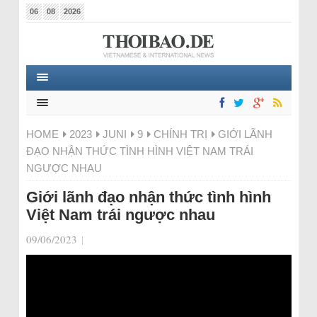
06
08
2026
HOME
2023
JUNI
9
CHÍNH TRỊ
GIỚI LÃNH
ĐẠO NHẬN THỨC TÌNH HÌNH VIỆT NAM TRÁI
NGƯỢC NHAU
Giới lãnh đạo nhận thức tình hình
Việt Nam trái ngược nhau
09/06/2023
|