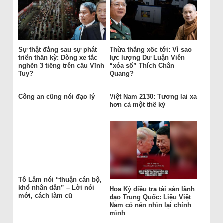
Sự thật đằng sau sự phát
Thừa thắng xốc tới: Vì sao
triển thần kỳ: Dòng xe tắc
lực lượng Dư Luận Viên
nghẽn 3 tiếng trên cầu Vĩnh
“xóa sổ” Thích Chân
Tuy?
Quang?
Công an cũng nói đạo lý
Việt Nam 2130: Tương lai xa
hơn cả một thế kỷ
Tô Lâm nói “thuận cán bộ,
khổ nhân dân” – Lời nói
Hoa Kỳ điều tra tài sản lãnh
mới, cách làm cũ
đạo Trung Quốc: Liệu Việt
Nam có nên nhìn lại chính
mình