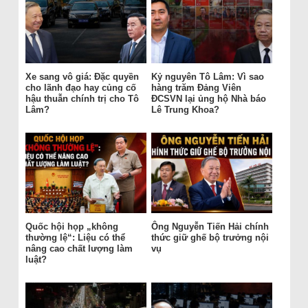
Xe sang vô giá: Đặc quyền
Kỷ nguyên Tô Lâm: Vì sao
cho lãnh đạo hay củng cố
hàng trăm Đảng Viên
hậu thuẫn chính trị cho Tô
ĐCSVN lại ủng hộ Nhà báo
Lâm?
Lê Trung Khoa?
Quốc hội họp „không
Ông Nguyễn Tiến Hải chính
thường lệ“: Liệu có thể
thức giữ ghế bộ trưởng nội
nâng cao chất lượng làm
vụ
luật?