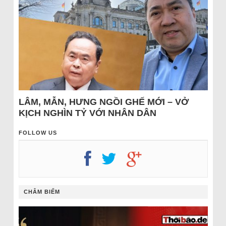
LÂM, MẪN, HƯNG NGỒI GHẾ MỚI – VỞ
KỊCH NGHÌN TỶ VỚI NHÂN DÂN
FOLLOW US
CHÂM BIẾM