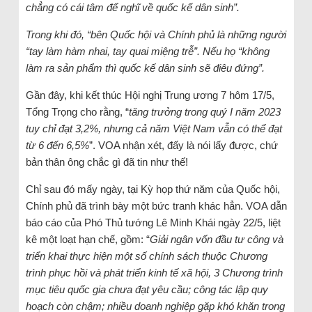
chẳng có cái tâm để nghĩ về quốc kế dân sinh”.
Trong khi đó, “bên Quốc hội và Chính phủ là
những người
“tay làm hàm nhai, tay quai miệng trễ”. Nếu họ “không
làm ra sản phẩm thì quốc kế dân sinh sẽ điêu đứng”.
Gần đây, khi kết thúc Hội nghị Trung ương 7 hôm 17/5,
Tổng Trọng cho rằng, “
tăng trưởng trong quý I năm 2023
tuy chỉ đạt 3,2%, nhưng cả năm Việt Nam vẫn có thể đạt
từ 6 đến 6,5%
”. VOA nhận xét, đấy là nói lấy được, chứ
bản thân ông chắc gì đã tin như thế!
Chỉ sau đó mấy ngày, tại Kỳ họp thứ năm của Quốc hội,
Chính phủ đã trình bày một bức tranh khác hẳn. VOA dẫn
báo cáo của Phó Thủ tướng Lê Minh Khái ngày 22/5, liệt
kê một loạt hạn chế, gồm: “
Giải ngân vốn đầu tư công và
triển khai thực hiện một số chính sách thuộc Chương
trình phục hồi và phát triển kinh tế xã hội, 3 Chương trình
mục tiêu quốc gia chưa đạt yêu cầu; công tác lập quy
hoạch còn chậm; nhiều doanh nghiệp gặp khó khăn trong