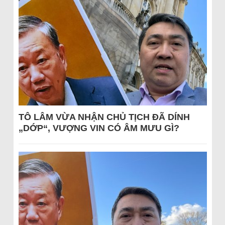
TÔ LÂM VỪA NHẬN CHỦ TỊCH ĐÃ DÍNH
„DỚP“, VƯỢNG VIN CÓ ÂM MƯU GÌ?