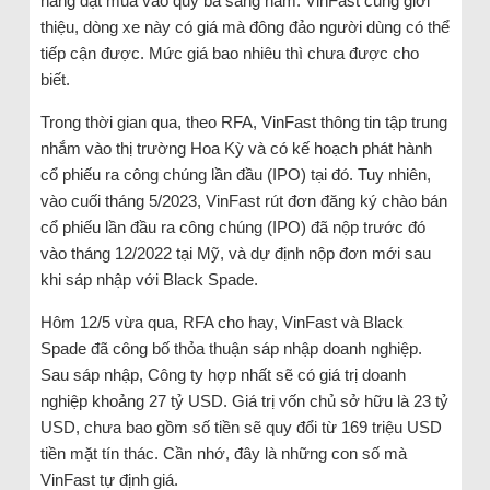
hàng đặt mua vào quý ba sang năm. VinFast cũng giới
thiệu, dòng xe này có giá mà đông đảo người dùng có thể
tiếp cận được. Mức giá bao nhiêu thì chưa được cho
biết.
Trong thời gian qua, theo RFA, VinFast thông tin tập trung
nhắm vào thị trường Hoa Kỳ và có kế hoạch phát hành
cổ phiếu ra công chúng lần đầu (IPO) tại đó. Tuy nhiên,
vào cuối tháng 5/2023, VinFast rút đơn đăng ký chào bán
cổ phiếu lần đầu ra công chúng (IPO) đã nộp trước đó
vào tháng 12/2022 tại Mỹ, và dự định nộp đơn mới sau
khi sáp nhập với Black Spade.
Hôm 12/5 vừa qua, RFA cho hay, VinFast và Black
Spade đã công bố thỏa thuận sáp nhập doanh nghiệp.
Sau sáp nhập, Công ty hợp nhất sẽ có giá trị doanh
nghiệp khoảng 27 tỷ USD. Giá trị vốn chủ sở hữu là 23 tỷ
USD, chưa bao gồm số tiền sẽ quy đổi từ 169 triệu USD
tiền mặt tín thác. Cần nhớ, đây là những con số mà
VinFast tự định giá.