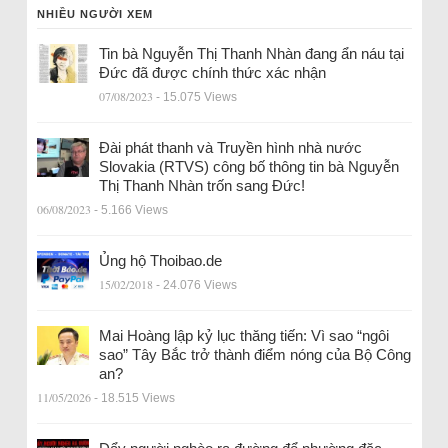
NHIỀU NGƯỜI XEM
Tin bà Nguyễn Thị Thanh Nhàn đang ẩn náu tại
Đức đã được chính thức xác nhận
07/08/2023
- 15.075 Views
Đài phát thanh và Truyền hình nhà nước
Slovakia (RTVS) công bố thông tin bà Nguyễn
Thị Thanh Nhàn trốn sang Đức!
06/08/2023
- 5.166 Views
Ủng hộ Thoibao.de
15/02/2018
- 24.076 Views
Mai Hoàng lập kỷ lục thăng tiến: Vì sao “ngôi
sao” Tây Bắc trở thành điểm nóng của Bộ Công
an?
11/05/2026
- 18.515 Views