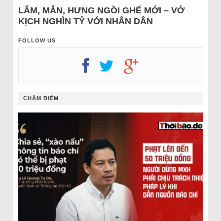
LÂM, MẪN, HƯNG NGỒI GHẾ MỚI – VỞ
KỊCH NGHÌN TỶ VỚI NHÂN DÂN
FOLLOW US
CHÂM BIẾM