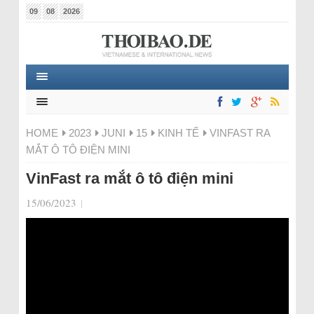
09
08
2026
HOME
2023
JUNI
15
KINH TẾ
VINFAST RA
MẮT Ô TÔ ĐIỆN MINI
VinFast ra mắt ô tô điện mini
15/06/2023
|