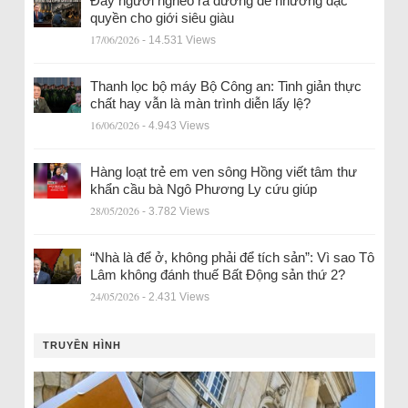
Đẩy người nghèo ra đường để nhường đặc
quyền cho giới siêu giàu
17/06/2026
- 14.531 Views
Thanh lọc bộ máy Bộ Công an: Tinh giản thực
chất hay vẫn là màn trình diễn lấy lệ?
16/06/2026
- 4.943 Views
Hàng loạt trẻ em ven sông Hồng viết tâm thư
khẩn cầu bà Ngô Phương Ly cứu giúp
28/05/2026
- 3.782 Views
“Nhà là để ở, không phải để tích sản”: Vì sao Tô
Lâm không đánh thuế Bất Động sản thứ 2?
24/05/2026
- 2.431 Views
TRUYỀN HÌNH