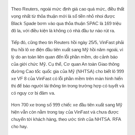
Theo Reuters, ngoài mức định giá cao quá mức, điều thất
vọng nhất từ thỏa thuận mới là số tiền nhỏ nhoi được
Black Spade bơm vào qua thỏa thuận SPAC là 169 triệu
đô la, với điều kiện là không có nhà đầu tư nào rút ra.
Tiếp đó, cũng theo tin Reuters hồi ngày 25/5, VinFast phải
thu hồi lô xe điện đầu tiên xuất sang Mỹ hồi năm ngoái, vì
lý do an toàn liên quan đến lỗi phần mềm, do cảnh báo
của giới chức Mỹ. Cụ thể, Cơ quan An toàn Giao thông
đường Cao tốc quốc gia của Mỹ (NHTSA) cho biết lô 999
xe VF 8 của VinFast có lỗi phần mềm trên màn hình hiển
thị để báo người lái thông tin trong trường hợp có tuyết và
có nguy cơ bị đâm va.
Hơn 700 xe trong số 999 chiếc xe đầu tiên xuất sang Mỹ
hiện vẫn còn nằm trong tay của VinFast và chưa được
chuyển tới khách hàng, theo ước tính của NHTSA. RFA
cho hay.