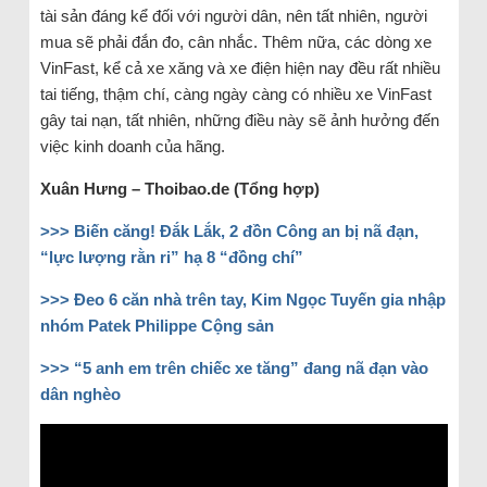
tài sản đáng kể đối với người dân, nên tất nhiên, người
mua sẽ phải đắn đo, cân nhắc. Thêm nữa, các dòng xe
VinFast, kể cả xe xăng và xe điện hiện nay đều rất nhiều
tai tiếng, thậm chí, càng ngày càng có nhiều xe VinFast
gây tai nạn, tất nhiên, những điều này sẽ ảnh hưởng đến
việc kinh doanh của hãng.
Xuân Hưng – Thoibao.de (Tổng hợp)
>>>
Biến căng! Đắk Lắk, 2 đồn Công an bị nã đạn,
“lực lượng rằn ri” hạ 8 “đồng chí”
>>>
Đeo 6 căn nhà trên tay, Kim Ngọc Tuyến gia nhập
nhóm Patek Philippe Cộng sản
>>>
“5 anh em trên chiếc xe tăng” đang nã đạn vào
dân nghèo