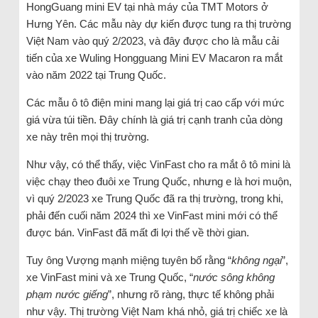
HongGuang mini EV tại nhà máy của TMT Motors ở
Hưng Yên. Các mẫu này dự kiến được tung ra thị trường
Việt Nam vào quý 2/2023, và đây được cho là mẫu cải
tiến của xe Wuling Hongguang Mini EV Macaron ra mắt
vào năm 2022 tại Trung Quốc.
Các mẫu ô tô điện mini mang lại giá trị cao cấp với mức
giá vừa túi tiền. Đây chính là giá trị cạnh tranh của dòng
xe này trên mọi thị trường.
Như vậy, có thể thấy, việc VinFast cho ra mắt ô tô mini là
việc chạy theo đuôi xe Trung Quốc, nhưng e là hơi muộn,
vì quý 2/2023 xe Trung Quốc đã ra thị trường, trong khi,
phải đến cuối năm 2024 thì xe VinFast mini mới có thể
được bán. VinFast đã mất đi lợi thế về thời gian.
Tuy ông Vượng mạnh miệng tuyên bố rằng “
không ngại
”,
xe VinFast mini và xe Trung Quốc, “
nước sông không
phạm nước giếng
”, nhưng rõ ràng, thực tế không phải
như vậy. Thị trường Việt Nam khá nhỏ, giá trị chiếc xe là