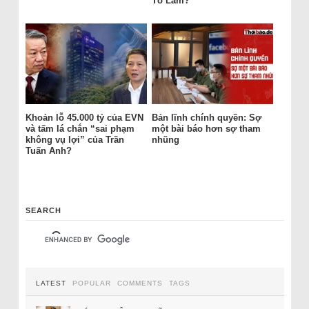
Tô Lâm?
Khoản lỗ 45.000 tỷ của EVN
Bản lĩnh chính quyền: Sợ
và tấm lá chắn “sai phạm
một bài báo hơn sợ tham
không vụ lợi” của Trần
nhũng
Tuấn Anh?
SEARCH
LATEST
POPULAR
COMMENTS
TAGS