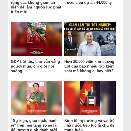
rộng các không gian lấn
trước siêu dự án 44.000 tỷ
biển để làm nguồn lực phát
triển mới
GDP bứt tốc, chợ vẫn vắng
Hơn 30.000 viên kim cương:
người mua, chỉ giỏi nói
Lọt qua bao nhiêu lớp kiểm
suông
soát mà không ai hay biết?
“Sự kiện, giao dịch, hành
Kinh tế thị trường và vai trò
vi” trên nền tảng số sẽ là
nhà nước tiếp tục là chủ đề
đối tượng định danh mới
tranh luận