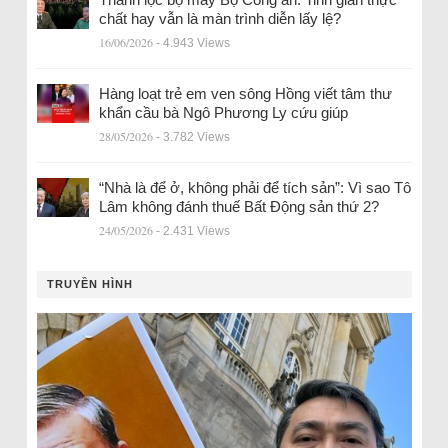
chất hay vẫn là màn trình diễn lấy lệ?
16/06/2026
- 4.943 Views
Hàng loạt trẻ em ven sông Hồng viết tâm thư
khẩn cầu bà Ngô Phương Ly cứu giúp
28/05/2026
- 3.782 Views
“Nhà là để ở, không phải để tích sản”: Vì sao Tô
Lâm không đánh thuế Bất Động sản thứ 2?
24/05/2026
- 2.431 Views
TRUYỀN HÌNH