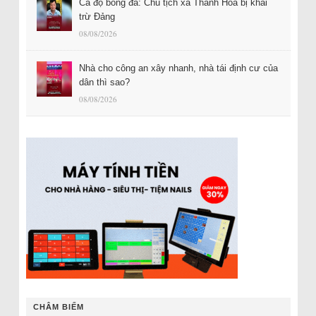
Cá độ bóng đá: Chủ tịch xã Thanh Hóa bị khai
trừ Đảng
08/08/2026
Nhà cho công an xây nhanh, nhà tái định cư của
dân thì sao?
08/08/2026
CHÂM BIẾM