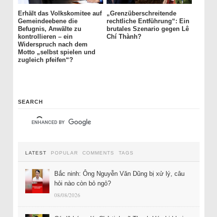
Erhält das Volkskomitee auf
„Grenzüberschreitende
Gemeindeebene die
rechtliche Entführung“: Ein
Befugnis, Anwälte zu
brutales Szenario gegen Lê
kontrollieren – ein
Chí Thành?
Widerspruch nach dem
Motto „selbst spielen und
zugleich pfeifen“?
SEARCH
LATEST
POPULAR
COMMENTS
TAGS
Bắc ninh: Ông Nguyễn Văn Dũng bị xử lý, câu
hỏi nào còn bỏ ngỏ?
08/08/2026