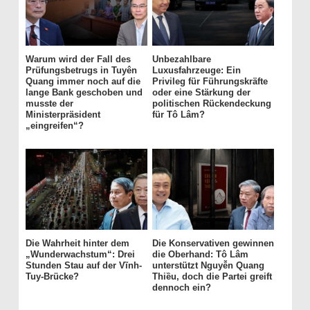
Warum wird der Fall des
Unbezahlbare
Prüfungsbetrugs in Tuyên
Luxusfahrzeuge: Ein
Quang immer noch auf die
Privileg für Führungskräfte
lange Bank geschoben und
oder eine Stärkung der
musste der
politischen Rückendeckung
Ministerpräsident
für Tô Lâm?
„eingreifen“?
Die Wahrheit hinter dem
Die Konservativen gewinnen
„Wunderwachstum“: Drei
die Oberhand: Tô Lâm
Stunden Stau auf der Vĩnh-
unterstützt Nguyễn Quang
Tuy-Brücke?
Thiều, doch die Partei greift
dennoch ein?