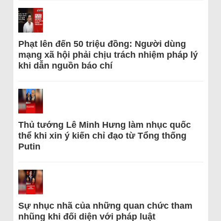
Phạt lên đến 50 triệu đồng: Người dùng
mạng xã hội phải chịu trách nhiệm pháp lý
khi dẫn nguồn báo chí
Thủ tướng Lê Minh Hưng làm nhục quốc
thể khi xin ý kiến chỉ đạo từ Tổng thống
Putin
Sự nhục nhã của những quan chức tham
nhũng khi đối diện với pháp luật