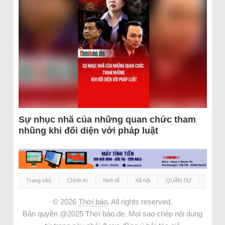
Sự nhục nhã của những quan chức tham
nhũng khi đối diện với pháp luật
Trang chủ
Chính trị
Kinh tế
Xã hội
QUÂN SỰ
© 2026
Thời báo
. All rights reserved.
Bản quyền @2025 Thời báo.de. Mọi sao chép nội dung