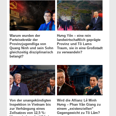
Warum wurden der
Hưng Yên – eine rein
Parteisekretär der
landwirtschaftlich geprägte
Provinzjugendliga von
Provinz und Tô Lams
Quang Ninh und sein Sohn
Traum, sie in eine Großstadt
gleichzeitig disziplinarisch
zu verwandeln?
belangt?
Von der unangekündigten
Wird die Allianz Lê Minh
Inspektion in Vietnam bis
Hưng – Phan Văn Giang zu
zur Verhängung eines
einem „existenziellen“
Zollsatzes von 12,5 %:
Gegengewicht zu Tô Lâm?