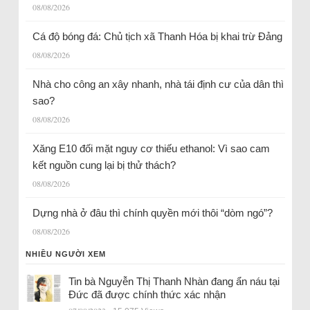
08/08/2026
Cá độ bóng đá: Chủ tịch xã Thanh Hóa bị khai trừ Đảng
08/08/2026
Nhà cho công an xây nhanh, nhà tái định cư của dân thì
sao?
08/08/2026
Xăng E10 đối mặt nguy cơ thiếu ethanol: Vì sao cam
kết nguồn cung lại bị thử thách?
08/08/2026
Dựng nhà ở đâu thì chính quyền mới thôi “dòm ngó”?
08/08/2026
NHIỀU NGƯỜI XEM
Tin bà Nguyễn Thị Thanh Nhàn đang ẩn náu tại
Đức đã được chính thức xác nhận