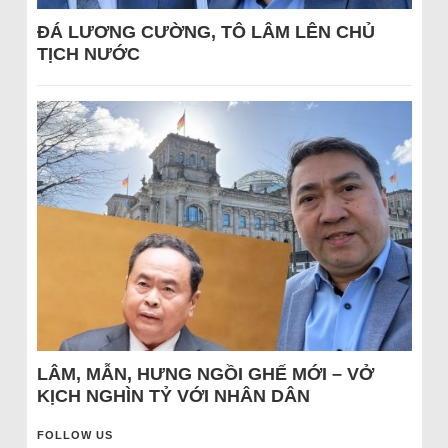
ĐÁ LƯƠNG CƯỜNG, TÔ LÂM LÊN CHỦ
TỊCH NƯỚC
LÂM, MẪN, HƯNG NGỒI GHẾ MỚI – VỞ
KỊCH NGHÌN TỶ VỚI NHÂN DÂN
FOLLOW US