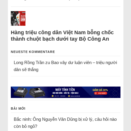
Hàng triệu công dân Việt Nam bỗng chốc
thành chuột bạch dưới tay Bộ Công An
NEUESTE KOMMENTARE
Long Rồng Trần
zu
Bao vây dư luận viên – triệu người
dân sẽ thắng
BÀI MỚI
Bắc ninh: Ông Nguyễn Văn Dũng bị xử lý, câu hỏi nào
còn bỏ ngỏ?