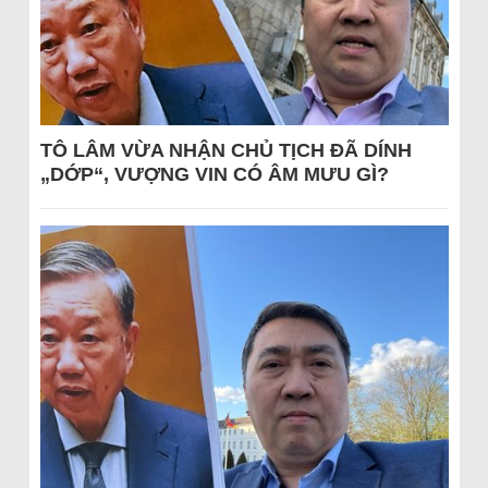
TÔ LÂM VỪA NHẬN CHỦ TỊCH ĐÃ DÍNH
„DỚP“, VƯỢNG VIN CÓ ÂM MƯU GÌ?