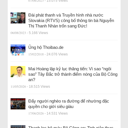
07/08/2023
- 15.075 Views
Đài phát thanh và Truyền hình nhà nước
Slovakia (RTVS) công bố thông tin bà Nguyễn
Thị Thanh Nhàn trốn sang Đức!
06/08/2023
- 5.166 Views
Ủng hộ Thoibao.de
15/02/2018
- 24.076 Views
Mai Hoàng lập kỷ lục thăng tiến: Vì sao “ngôi
sao” Tây Bắc trở thành điểm nóng của Bộ Công
an?
11/05/2026
- 18.515 Views
Đẩy người nghèo ra đường để nhường đặc
quyền cho giới siêu giàu
17/06/2026
- 14.531 Views
Thanh lọc bộ máy Bộ Công an: Tinh giản thực