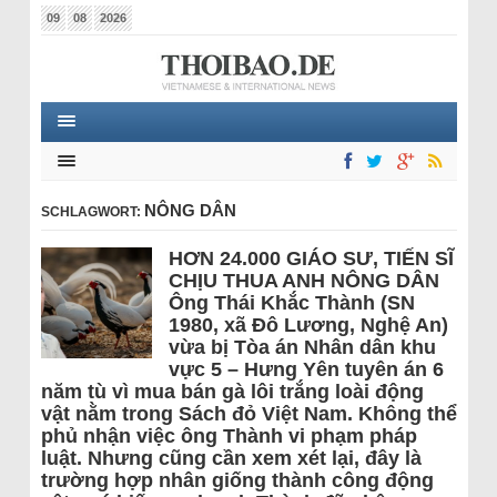
09
08
2026
NÔNG DÂN
SCHLAGWORT:
HƠN 24.000 GIÁO SƯ, TIẾN SĨ
CHỊU THUA ANH NÔNG DÂN
Ông Thái Khắc Thành (SN
1980, xã Đô Lương, Nghệ An)
vừa bị Tòa án Nhân dân khu
vực 5 – Hưng Yên tuyên án 6
năm tù vì mua bán gà lôi trắng loài động
vật nằm trong Sách đỏ Việt Nam. Không thể
phủ nhận việc ông Thành vi phạm pháp
luật. Nhưng cũng cần xem xét lại, đây là
trường hợp nhân giống thành công động