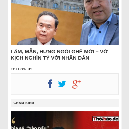
LÂM, MẪN, HƯNG NGỒI GHẾ MỚI – VỞ
KỊCH NGHÌN TỶ VỚI NHÂN DÂN
FOLLOW US
CHÂM BIẾM