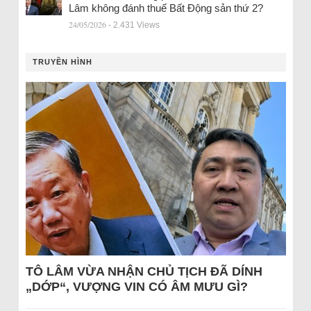
Lâm không đánh thuế Bất Động sản thứ 2?
24/05/2026
- 2.431 Views
TRUYỀN HÌNH
TÔ LÂM VỪA NHẬN CHỦ TỊCH ĐÃ DÍNH
„DỚP“, VƯỢNG VIN CÓ ÂM MƯU GÌ?