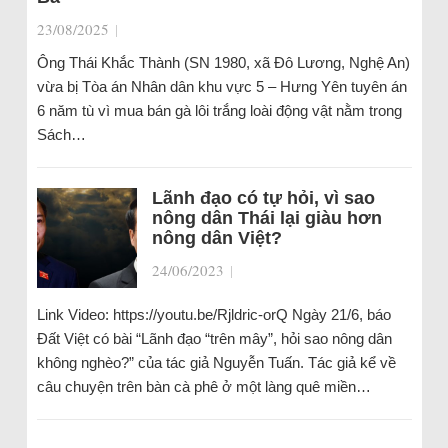
23/08/2025
|
Ông Thái Khắc Thành (SN 1980, xã Đô Lương, Nghệ An)
vừa bị Tòa án Nhân dân khu vực 5 – Hưng Yên tuyên án
6 năm tù vì mua bán gà lôi trắng loài động vật nằm trong
Sách…
Lãnh đạo có tự hỏi, vì sao
nông dân Thái lại giàu hơn
nông dân Việt?
24/06/2023
|
Link Video: https://youtu.be/Rjldric-orQ Ngày 21/6, báo
Đất Việt có bài “Lãnh đạo “trên mây”, hỏi sao nông dân
không nghèo?” của tác giả Nguyễn Tuấn. Tác giả kể về
câu chuyện trên bàn cà phê ở một làng quê miền…