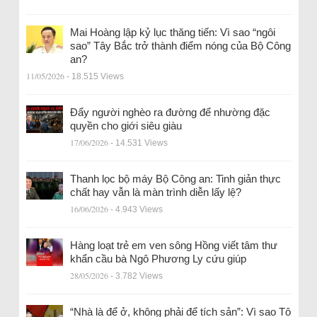
Mai Hoàng lập kỷ lục thăng tiến: Vì sao “ngôi
sao” Tây Bắc trở thành điểm nóng của Bộ Công
an?
11/05/2026
- 18.515 Views
Đẩy người nghèo ra đường để nhường đặc
quyền cho giới siêu giàu
17/06/2026
- 14.531 Views
Thanh lọc bộ máy Bộ Công an: Tinh giản thực
chất hay vẫn là màn trình diễn lấy lệ?
16/06/2026
- 4.943 Views
Hàng loạt trẻ em ven sông Hồng viết tâm thư
khẩn cầu bà Ngô Phương Ly cứu giúp
28/05/2026
- 3.782 Views
“Nhà là để ở, không phải để tích sản”: Vì sao Tô