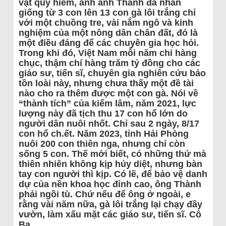
vật quý hiếm, anh anh Thành đã nhân
giống từ 3 con lên 13 con gà lôi trắng chỉ
với một chuồng tre, vài nắm ngô và kinh
nghiệm của một nông dân chân đất, đó là
một điều đáng để các chuyên gia học hỏi.
Trong khi đó, Việt Nam mỗi năm chi hàng
chục, thậm chí hàng trăm tỷ đồng cho các
giáo sư, tiến sĩ, chuyên gia nghiên cứu bảo
tồn loài này, nhưng chưa thấy một đề tài
nào cho ra thêm được một con gà. Nói về
“thành tích” của kiểm lâm, năm 2021, lực
lượng này đã tịch thu 17 con hổ lớn do
người dân nuôi nhốt. Chỉ sau 2 ngày, 8/17
con hổ ch.ết. Năm 2023, tỉnh Hải Phòng
nuôi 200 con thiên nga, nhưng chỉ còn
sống 5 con. Thế mới biết, có những thứ mà
thiên nhiên không kịp hủy diệt, nhưng bàn
tay con người thì kịp. Có lẽ, để bảo vệ danh
dự của nền khoa học đỉnh cao, ông Thành
phải ngồi tù. Chứ nếu để ông ở ngoài, e
rằng vài năm nữa, gà lôi trắng lại chạy đầy
vườn, làm xấu mặt các giáo sư, tiến sĩ. Cô
Ba