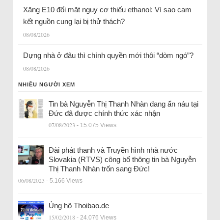
Xăng E10 đối mặt nguy cơ thiếu ethanol: Vì sao cam
kết nguồn cung lại bị thử thách?
08/08/2026
Dựng nhà ở đâu thì chính quyền mới thôi “dòm ngó”?
08/08/2026
NHIỀU NGƯỜI XEM
Tin bà Nguyễn Thị Thanh Nhàn đang ẩn náu tại
Đức đã được chính thức xác nhận
07/08/2023
- 15.075 Views
Đài phát thanh và Truyền hình nhà nước
Slovakia (RTVS) công bố thông tin bà Nguyễn
Thị Thanh Nhàn trốn sang Đức!
06/08/2023
- 5.166 Views
Ủng hộ Thoibao.de
15/02/2018
- 24.076 Views