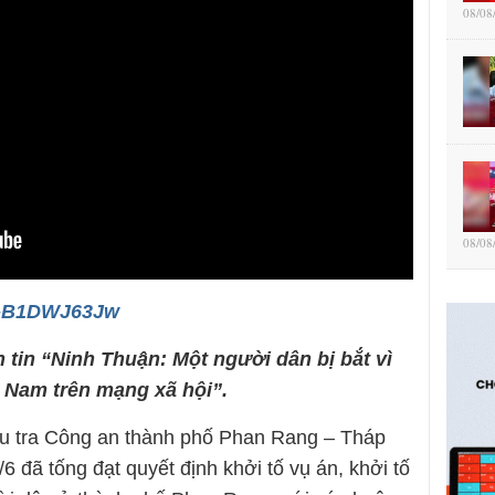
08/08
08/08
/T-B1DWJ63Jw
n tin “Ninh Thuận: Một người dân bị bắt vì
 Nam trên mạng xã hội”.
u tra Công an thành phố Phan Rang – Tháp
 đã tống đạt quyết định khởi tố vụ án, khởi tố