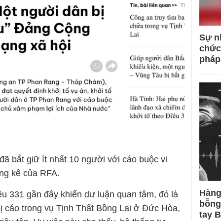
Sự n
chức
pháp
ã bắt giữ ít nhất 10 người với cáo buộc vi
ống kê của RFA.
Hàng
ều 331 gần đây khiến dư luận quan tâm, đó là
bỗng
bị cáo trong vụ Tịnh Thất Bồng Lai ở Đức Hòa,
tay 