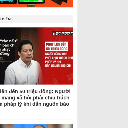
 BIẾM
 lên đến 50 triệu đồng: Người
 mạng xã hội phải chịu trách
m pháp lý khi dẫn nguồn báo