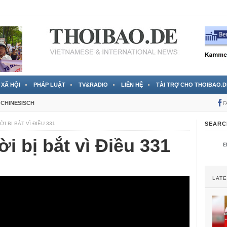
 đã được chính thức xác nhận
3 Jahren ago
XÃ HỘI
PHÁP LUẬT
TV&RADIO
LIÊN HỆ
TÀI TRỢ CHO THOIBAO.D
CHINESISCH
F
I BỊ BẮT VÌ ĐIỀU 331
SEARC
 bị bắt vì Điều 331
LAT