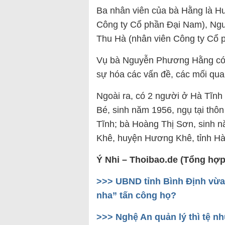
Ba nhân viên của bà Hằng là 
Công ty Cổ phần Đại Nam), Nguy
Thu Hà (nhân viên Công ty Cổ p
Vụ bà Nguyễn Phương Hằng có t
sự hóa các vấn đề, các mối qua
Ngoài ra, có 2 người ở Hà Tĩnh c
Bé, sinh năm 1956, ngụ tại thô
Tĩnh; bà Hoàng Thị Sơn, sinh nă
Khê, huyện Hương Khê, tỉnh Hà 
Ý Nhi – Thoibao.de (Tổng hợp
>>>
UBND tỉnh Bình Định vừa
nha” tấn công họ?
>>>
Nghệ An quản lý thì tệ n