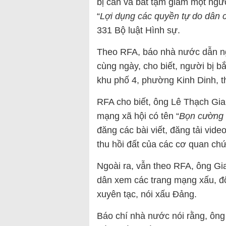
bị can và bắt tạm giam một ngư
“
Lợi dụng các quyền tự do dân 
331 Bộ luật Hình sự.
Theo RFA, báo nhà nước dẫn n
cùng ngày, cho biết, người bị bắ
khu phố 4, phường Kinh Dinh,
RFA cho biết, ông Lê Thạch Gia
mạng xã hội có tên “
Bọn cường
đăng các bài viết, đăng tải vide
thu hồi đất của các cơ quan ch
Ngoài ra, vẫn theo RFA, ông Gi
dân xem các trang mạng xấu, độ
xuyên tạc, nói xấu Đảng.
Báo chí nhà nước nói rằng, ông Gi