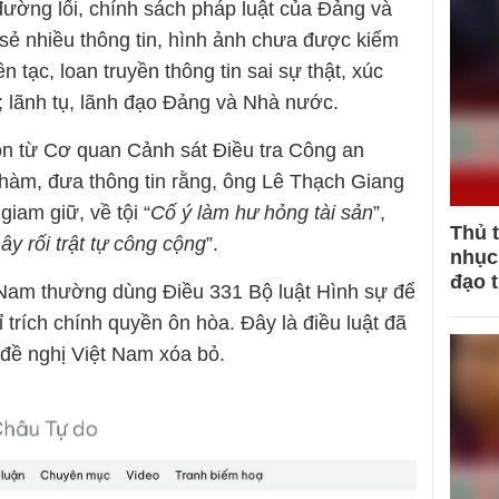
ường lối, chính sách pháp luật của Đảng và
ẻ nhiều thông tin, hình ảnh chưa được kiểm
n tạc, loan truyền thông tin sai sự thật, xúc
ãnh tụ, lãnh đạo Đảng và Nhà nước.
n từ Cơ quan Cảnh sát Điều tra Công an
àm, đưa thông tin rằng, ông Lê Thạch Giang
giam giữ, về tội “
Cố ý làm hư hỏng tài sản
”,
Thủ 
ây rối trật tự công cộng
”.
nhục 
đạo 
 Nam thường dùng Điều 331 Bộ luật Hình sự để
ỉ trích chính quyền ôn hòa. Đây là điều luật đã
à đề nghị Việt Nam xóa bỏ.