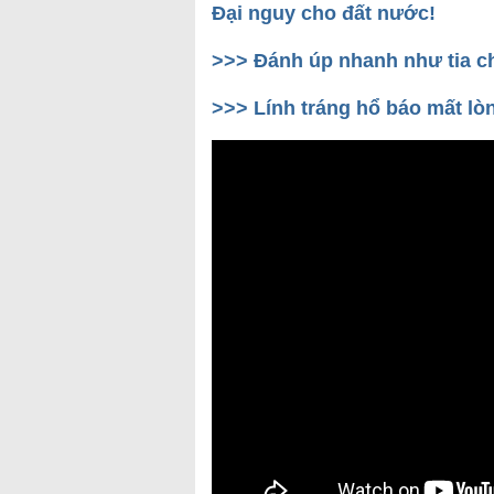
Đại nguy cho đất nước!
>>>
Đánh úp nhanh như tia c
>>>
Lính tráng hổ báo mất lò