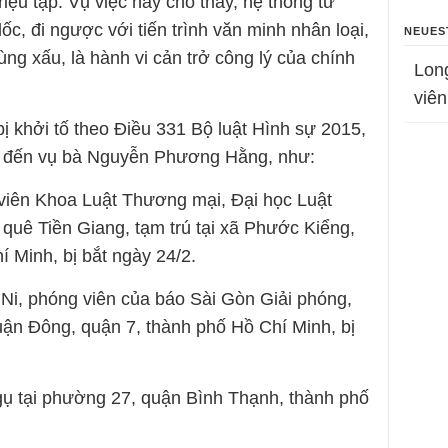
iệu tập. Vụ việc này cho thấy, hệ thống tư
c, đi ngược với tiến trình văn minh nhân loại,
NEUES
cùng xấu, là hành vi cản trở công lý của chính
Lon
viên
 khởi tố theo Điều 331 Bộ luật Hình sự 2015,
an đến vụ bà Nguyễn Phương Hằng, như:
viên Khoa Luật Thương mại, Đại học Luật
 quê Tiền Giang, tạm trú tại xã Phước Kiểng,
 Minh, bị bắt ngày 24/2.
Ni, phóng viên của báo Sài Gòn Giải phóng,
uận Đông, quận 7, thành phố Hồ Chí Minh, bị
ngụ tại phường 27, quận Bình Thạnh, thành phố