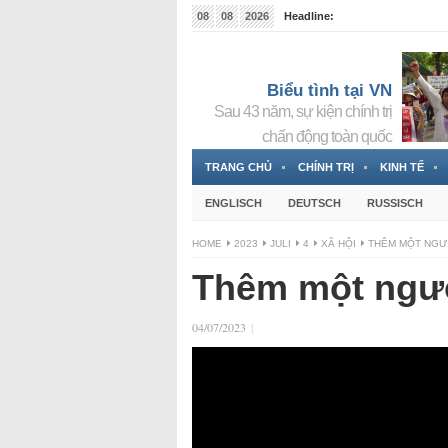
08
08
2026
Headline:
Tin bà Nguyễn Thị Thanh Nhàn đang ẩn náu tại Đức
Biểu tình tại VN
Sau 43 năm, sự kiện chính trị
chấn động toàn quốc
TRANG CHỦ
CHÍNH TRỊ
KINH TẾ
ENGLISCH
DEUTSCH
RUSSISCH
HOME
2023
JULI
4
XÃ HỘI
THÊM MỘT NGƯỜ
Thêm một người
04/07/2023
|