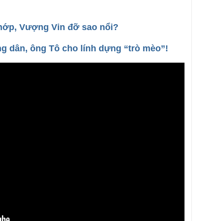
hớp, Vượng Vin đỡ sao nổi?
ng dân, ông Tô cho lính dựng “trò mèo”!