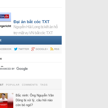
Đại án bắt cóc TXT
Nguyễn Hải Long bị kết án hỗ
trợ mật vụ VN bắt cóc TXT
E
ACEBOOK
TWITTER
GOOGLE+
RSS
H
EST
POPULAR
COMMENTS
TAGS
Bắc ninh: Ông Nguyễn Văn
Dũng bị xử lý, câu hỏi nào
còn bỏ ngỏ?