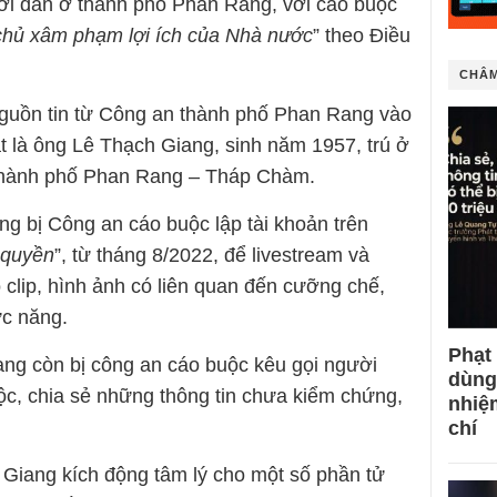
ời dân ở thành phố Phan Rang, với cáo buộc
chủ xâm phạm lợi ích của Nhà nước
” theo Điều
CHÂM
guồn tin từ Công an thành phố Phan Rang vào
t là ông Lê Thạch Giang, sinh năm 1957, trú ở
 thành phố Phan Rang – Tháp Chàm.
ng bị Công an cáo buộc lập tài khoản trên
 quyền
”, từ tháng 8/2022, để livestream và
o clip, hình ảnh có liên quan đến cưỡng chế,
ức năng.
Phạt
ang còn bị công an cáo buộc kêu gọi người
dùng
c, chia sẻ những thông tin chưa kiểm chứng,
nhiệ
chí
ang kích động tâm lý cho một số phần tử