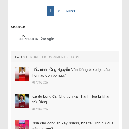
1
2
NEXT →
SEARCH
LATEST
POPULAR
COMMENTS
TAGS
Bắc ninh: Ông Nguyễn Văn Dũng bị xử lý, câu
hỏi nào còn bỏ ngỏ?
08/08/2026
Cá độ bóng đá: Chủ tịch xã Thanh Hóa bị khai
trừ Đảng
08/08/2026
Nhà cho công an xây nhanh, nhà tái định cư của
dân thì sao?