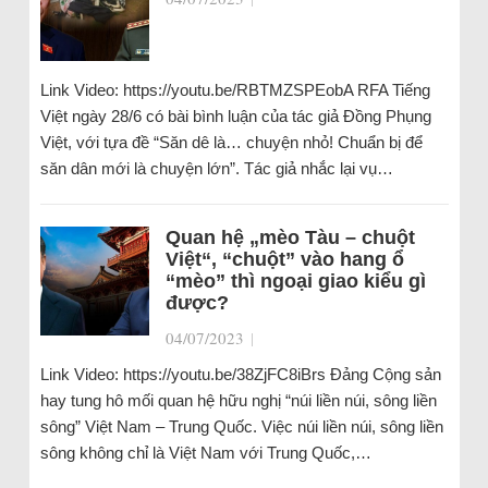
Link Video: https://youtu.be/RBTMZSPEobA RFA Tiếng
Việt ngày 28/6 có bài bình luận của tác giả Đồng Phụng
Việt, với tựa đề “Săn dê là… chuyện nhỏ! Chuẩn bị để
săn dân mới là chuyện lớn”. Tác giả nhắc lại vụ…
Quan hệ „mèo Tàu – chuột
Việt“, “chuột” vào hang ổ
“mèo” thì ngoại giao kiểu gì
được?
04/07/2023
|
Link Video: https://youtu.be/38ZjFC8iBrs Đảng Cộng sản
hay tung hô mối quan hệ hữu nghị “núi liền núi, sông liền
sông” Việt Nam – Trung Quốc. Việc núi liền núi, sông liền
sông không chỉ là Việt Nam với Trung Quốc,…