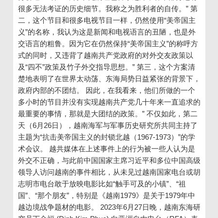
很多无法考证的历史细节。我称之为胜利者的自传。” 第
二，这个节目和很多电视节目一样，仍然使用“美帝国主
义”的名称，我认为这是新闻和电视语言的丑陋，也是外
交语言的粗鲁。因为它在仍然保持“美帝国主义”的称呼方
式的同时，又违背了越南共产党政府的对外交友政策以
及“四不”政策及竹子外交指导思想。” 第三，这个方案清
楚地表明了在世界太动荡、东海局势日益紧张的背景下，
政府内部的不团结。 因此，在我看来，他们所做的一个
多小时的节目并没有实现越南共产党几十年来一直追求的
最重要的事情，那就是大团结的政策。” 不仅如此，第二
天（6月26日），越南海军与军事历史研究所共同主持了
主题为“抗击美帝国主义的封锁北越（1967-1973）”的学
术会议。 越共媒体在上述事件上的行为被一些人认为是
外交不正确，与此前中国国家主席习近平和多位中国高级
领导人访问越南的事件相比，从未见过越南国家电台或胡
志明市电台敢于放映电影比如“触手可及的小镇”、“祖
国”、“那个朋友”，特别是《越南1979》是关于1979年中
越边境战争题材的电影。 2023年6月27日晚，越南东海研