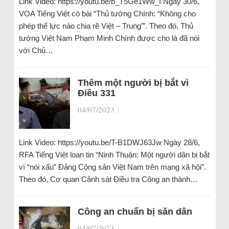
Link Video: https://youtu.be/b_T5Ge1Ww_I Ngày 30/6,
VOA Tiếng Việt có bài “Thủ tướng Chính: “Không cho
phép thế lực nào chia rẽ Việt – Trung’”. Theo đó, Thủ
tướng Việt Nam Phạm Minh Chính được cho là đã nói
với Chủ…
Thêm một người bị bắt vì
Điều 331
04/07/2023
|
Link Video: https://youtu.be/T-B1DWJ63Jw Ngày 28/6,
RFA Tiếng Việt loan tin “Ninh Thuận: Một người dân bị bắt
vì “nói xấu” Đảng Cộng sản Việt Nam trên mạng xã hội”.
Theo đó, Cơ quan Cảnh sát Điều tra Công an thành…
Công an chuẩn bị săn dân
04/07/2023
|