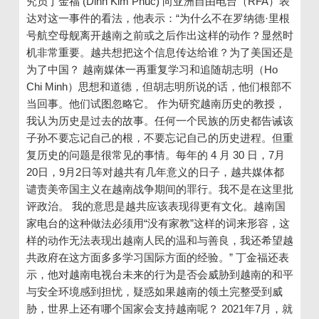
究员丁金福 (Dinh Kim Phuc) 向亚洲自由电台（RFA）表
达对这一事件的看法，他表示：“为什么不在罗纳德·里根
号航空母舰离开越南之前或之后作出这样的动作？显然时
机非常重要。越共想把这个信息传达给谁？为了美国还是
为了中国？ 越南媒体一再重复学习和追随胡志明（Ho
Chi Minh）思想和道德，但胡志明所说的话，他们根部不
当回事。他们试图忽略它。 作为研究越南历史的教授，
我认为历史是过去的故事。任何一个民族的历史都告诫该
子孙不要忘记自己的根，不要忘记自己的历史进程。但重
复历史的问题是很常见的事情。每年的 4 月 30 日，7月
20日，9月2日等对越共有几年意义的日子，越共媒体都
谴责美帝国主义在越南战争期间的罪行。我不是在这里批
评政治。 我的意思是越共应该表现得更有文化。越南国
家电台的这种做法必须用“没有家教”这样的词来形容，这
样的动作无法表现出越南人民的温和与善良，我还希望越
共政府在这方面多多学习国际方面的经验。” 丁金福还表
示，他对越南电视台未来的行为是否会威胁到越南的和平
与安全环境感到担忧，疑惑如果越南的领土完整受到威
胁，世界上还有哪个国家会支持越南呢？ 2021年7月，就