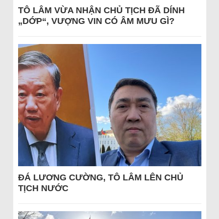
TÔ LÂM VỪA NHẬN CHỦ TỊCH ĐÃ DÍNH
„DỚP“, VƯỢNG VIN CÓ ÂM MƯU GÌ?
ĐÁ LƯƠNG CƯỜNG, TÔ LÂM LÊN CHỦ
TỊCH NƯỚC