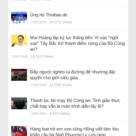
Ủng hộ Thoibao.de
15/02/2018
- 24.073 Views
Mai Hoàng lập kỷ lục thăng tiến: Vì sao “ngôi
sao” Tây Bắc trở thành điểm nóng của Bộ Công
an?
11/05/2026
- 18.513 Views
Đẩy người nghèo ra đường để nhường đặc
quyền cho giới siêu giàu
17/06/2026
- 14.530 Views
Thanh lọc bộ máy Bộ Công an: Tinh giản thực
chất hay vẫn là màn trình diễn lấy lệ?
16/06/2026
- 4.943 Views
Hàng loạt trẻ em ven sông Hồng viết tâm thư
khẩn cầu bà Ngô Phương Ly cứu giúp