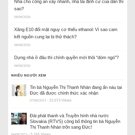
Nhà cho công an xây nhanh, nhà tái định cư của dân thì
sao?
08/08/2026
Xăng E10 đối mặt nguy cơ thiếu ethanol: Vì sao cam
kết nguồn cung lại bị thử thách?
08/08/2026
Dựng nhà ở đâu thì chính quyền mới thôi “dòm ngó”?
08/08/2026
NHIỀU NGƯỜI XEM
Tin bà Nguyễn Thị Thanh Nhàn đang ẩn náu tại
Đức đã được chính thức xác nhận
07/08/2023
- 15.073 Views
Đài phát thanh và Truyền hình nhà nước
Slovakia (RTVS) công bố thông tin bà Nguyễn
Thị Thanh Nhàn trốn sang Đức!
06/08/2023
- 5.165 Views