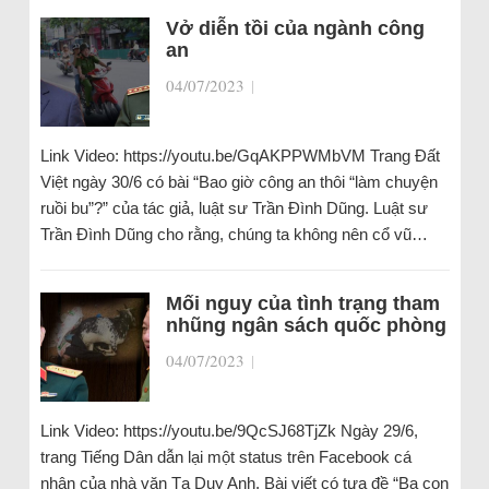
Vở diễn tồi của ngành công
an
04/07/2023
|
Link Video: https://youtu.be/GqAKPPWMbVM Trang Đất
Việt ngày 30/6 có bài “Bao giờ công an thôi “làm chuyện
ruồi bu”?” của tác giả, luật sư Trần Đình Dũng. Luật sư
Trần Đình Dũng cho rằng, chúng ta không nên cổ vũ…
Mối nguy của tình trạng tham
nhũng ngân sách quốc phòng
04/07/2023
|
Link Video: https://youtu.be/9QcSJ68TjZk Ngày 29/6,
trang Tiếng Dân dẫn lại một status trên Facebook cá
nhân của nhà văn Tạ Duy Anh. Bài viết có tựa đề “Ba con