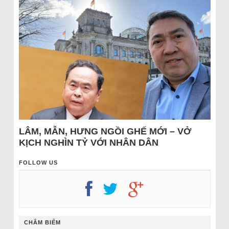
LÂM, MẪN, HƯNG NGỒI GHẾ MỚI – VỞ
KỊCH NGHÌN TỶ VỚI NHÂN DÂN
FOLLOW US
CHÂM BIẾM