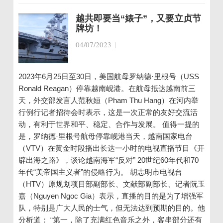
越共即要当“婊子”，又要立贞节
牌坊！
04/07/2023
|
2023年6月25日至30日，美国航母罗纳德·里根号（USS
Ronald Reagan）停靠越南岘港。在航母抵达越南前三
天，外交部发言人范秋姮（Pham Thu Hang）在河内举
行例行记者招待会时表示，这是一次正常的友好交流活
动，有利于世界和平、稳定、合作与发展。 值得一提的
是，罗纳德·里根号航母停靠岘港当天，越南国家电台
（VTV）在黄金时段播出长达一小时的电视直播节目《开
辟出海之路》，谈论越南海军“反对” 20世纪60年代和70
年代“美帝国主义者”的侵略行为。 胡志明市电视台
（HTV）原规划项目部副部长、文献部副部长、记者阮玉
嘉（Nguyen Ngoc Gia）表示，直播的目的是为了增强军
队，特别是广大人民的士气，但无法达到预期的目的。他
分析道： “第一，除了充满红色音乐之外，客串部分还有