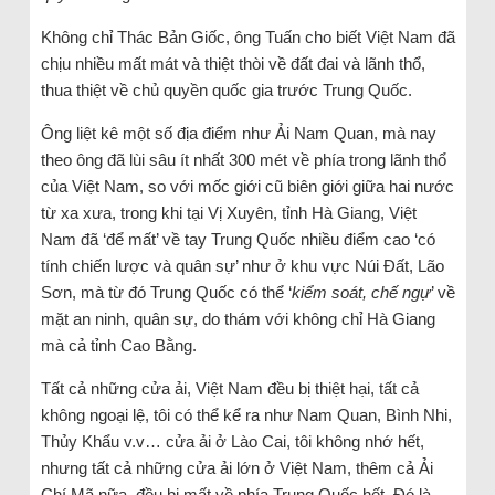
Không chỉ Thác Bản Giốc, ông Tuấn cho biết Việt Nam đã
chịu nhiều mất mát và thiệt thòi về đất đai và lãnh thổ,
thua thiệt về chủ quyền quốc gia trước Trung Quốc.
Ông liệt kê một số địa điểm như Ải Nam Quan, mà nay
theo ông đã lùi sâu ít nhất 300 mét về phía trong lãnh thổ
của Việt Nam, so với mốc giới cũ biên giới giữa hai nước
từ xa xưa, trong khi tại Vị Xuyên, tỉnh Hà Giang, Việt
Nam đã ‘để mất’ về tay Trung Quốc nhiều điểm cao ‘có
tính chiến lược và quân sự’ như ở khu vực Núi Đất, Lão
Sơn, mà từ đó Trung Quốc có thể ‘
kiểm soát, chế ngự
’ về
mặt an ninh, quân sự, do thám với không chỉ Hà Giang
mà cả tỉnh Cao Bằng.
Tất cả những cửa ải, Việt Nam đều bị thiệt hại, tất cả
không ngoại lệ, tôi có thể kể ra như Nam Quan, Bình Nhi,
Thủy Khẩu v.v… cửa ải ở Lào Cai, tôi không nhớ hết,
nhưng tất cả những cửa ải lớn ở Việt Nam, thêm cả Ải
Chí Mã nữa, đều bị mất về phía Trung Quốc hết. Đó là