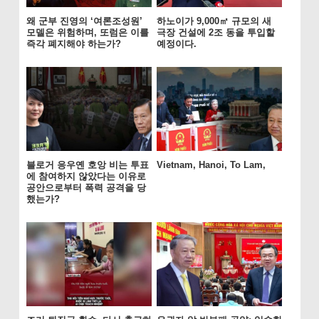
왜 군부 진영의 ‘여론조성원’
하노이가 9,000㎡ 규모의 새
모델은 위험하며, 또럼은 이를
극장 건설에 2조 동을 투입할
즉각 폐지해야 하는가?
예정이다.
블로거 응우옌 호앙 비는 투표
Vietnam, Hanoi, To Lam,
에 참여하지 않았다는 이유로
공안으로부터 폭력 공격을 당
했는가?