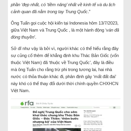
phần ‘đẹp nhất, có ‘tiềm năng’ nhất về kinh tế và du lịch
cảnh quan đã nằm trong tay Trung Quốc
.”
Ông Tuấn gọi cuộc hội kiến tại Indonesia hôm 13/7/2023,
giữa Việt Nam và Trung Quốc , là một hành động ‘
ván đã
đóng thuyền
’.
Sở dĩ như vậy là bởi vì, người khác có thể hiểu rằng đây
sự củng cố thêm để khẳng định khu Thác Bản Giốc (vốn
thuộc Việt Nam) đã ‘thuộc về Trung Quốc’, đây là điều
mà ông Tuấn cho rằng trừ phi trong tương lai, hai nhà
nước có thỏa thuận khác đi, phân định gây ‘mất đất đai’
này khó có thể thay đổi dưới thời chính quyền CHXHCN
Việt Nam.