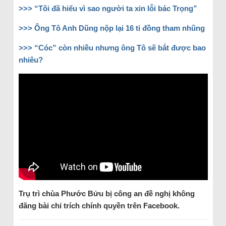
>>>
“Tôi đã hiểu vì sao người ta xin lỗi bác Trọng”
>>>
Ông Tô Anh Dũng nộp lại 16 tỉ đồng tham nhũng
>>>
“Cóc” còn nhiều nhưng ông Tô sẽ bắt được bao
nhiêu?
Trụ trì chùa Phước Bửu bị công an đề nghị không
đăng bài chỉ trích chính quyền trên Facebook.