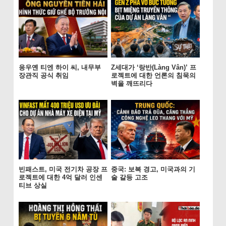
응우옌 티엔 하이 씨, 내무부
Z세대가 ‘랑반(Làng Vân)’ 프
장관직 공식 취임
로젝트에 대한 언론의 침묵의
벽을 깨뜨리다
빈패스트, 미국 전기차 공장 프
중국: 보복 경고, 미국과의 기
로젝트에 대한 4억 달러 인센
술 갈등 고조
티브 상실