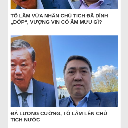
TÔ LÂM VỪA NHẬN CHỦ TỊCH ĐÃ DÍNH
„DỚP“, VƯỢNG VIN CÓ ÂM MƯU GÌ?
ĐÁ LƯƠNG CƯỜNG, TÔ LÂM LÊN CHỦ
TỊCH NƯỚC