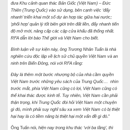
đưa Khu cảnh quan thác Bản Giốc (Việt Nam) – Đức
Thiên (Trung Quốc) vào sử dụng, bên cạnh việc ‘đẩy
nhanh’ triển khai một số dự án hợp tác giữa hai nước;
‘phối hợp’ quản lý tốt biên giới trên đất liền, đẩy nhanh tiến
độ mở mới, nâng cấp các cặp cửa khẩu đã thống nhất.
RFA dẫn lời báo Thế giới và Việt Nam cho biết.
Bình luận về sự kiện này, ông Trương Nhân Tuấn là nhà
nghiên cứu độc lập về lịch sử chủ quyền Việt Nam và an
ninh trên Biển Đông, nói với RFA rằng:
Đây là thêm một bước nhượng bộ của nhà cầm quyền
Việt Nam trước những yêu sách của Trung Quốc… nhìn
trước mắt, phía Việt Nam cũng có lợi, Việt Nam cũng có
thể khai thác được kinh tế. Tuy nhiên, Việt Nam cần phải
thận trọng, khi Trung Quốc đòi hỏi Việt Nam một chuyện
gì đó, mình phải suy nghĩ sâu xa xem Việt Nam có bị thiệt
hại hay là có tiềm năng bị thiệt hại một vấn đề gì đó
.”
Ông Tuấn nói,
hiện nay trong khu thác ‘với ba tầng’, thì