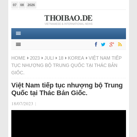
07
08
2026
HOME
2023
JULI
18
KOREA
VIỆT NAM TIẾP
TỤC NHƯỢNG BỘ TRUNG QUỐC TẠI THÁC BẢN
GIỐC.
Việt Nam tiếp tục nhượng bộ Trung
Quốc tại Thác Bản Giốc.
18/07/2023
|