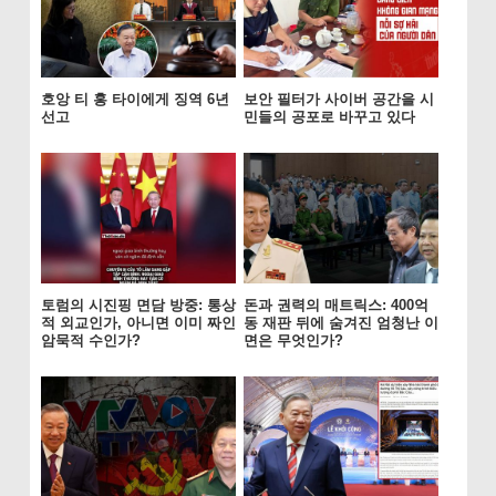
호앙 티 홍 타이에게 징역 6년
보안 필터가 사이버 공간을 시
선고
민들의 공포로 바꾸고 있다
토럼의 시진핑 면담 방중: 통상
돈과 권력의 매트릭스: 400억
적 외교인가, 아니면 이미 짜인
동 재판 뒤에 숨겨진 엄청난 이
암묵적 수인가?
면은 무엇인가?