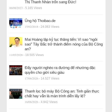
Thị Thanh Nhàn trốn sang Đức!
06/08/2023
- 5.165 Views
Ủng hộ Thoibao.de
15/02/2018
- 24.063 Views
Mai Hoàng lập kỷ lục thăng tiến: Vì sao “ngôi
sao” Tây Bắc trở thành điểm nóng của Bộ Công
an?
11/05/2026
- 18.505 Views
Đẩy người nghèo ra đường để nhường đặc
quyền cho giới siêu giàu
17/06/2026
- 14.527 Views
Thanh lọc bộ máy Bộ Công an: Tinh giản thực
chất hay vẫn là màn trình diễn lấy lệ?
16/06/2026
- 4.942 Views