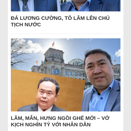
ĐÁ LƯƠNG CƯỜNG, TÔ LÂM LÊN CHỦ
TỊCH NƯỚC
LÂM, MẪN, HƯNG NGỒI GHẾ MỚI – VỞ
KỊCH NGHÌN TỶ VỚI NHÂN DÂN