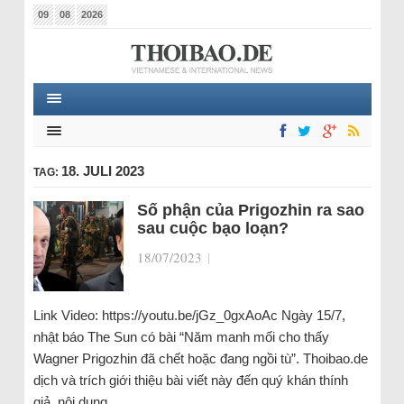
09
08
2026
18. JULI 2023
TAG:
Số phận của Prigozhin ra sao
sau cuộc bạo loạn?
18/07/2023
|
Link Video: https://youtu.be/jGz_0gxAoAc Ngày 15/7,
nhật báo The Sun có bài “Năm manh mối cho thấy
Wagner Prigozhin đã chết hoặc đang ngồi tù”. Thoibao.de
dịch và trích giới thiệu bài viết này đến quý khán thính
giả, nội dung…