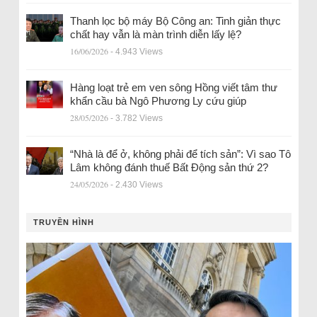
Thanh lọc bộ máy Bộ Công an: Tinh giản thực
chất hay vẫn là màn trình diễn lấy lệ?
16/06/2026
- 4.943 Views
Hàng loạt trẻ em ven sông Hồng viết tâm thư
khẩn cầu bà Ngô Phương Ly cứu giúp
28/05/2026
- 3.782 Views
“Nhà là để ở, không phải để tích sản”: Vì sao Tô
Lâm không đánh thuế Bất Động sản thứ 2?
24/05/2026
- 2.430 Views
TRUYỀN HÌNH