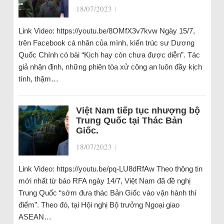
18/07/2023
|
Link Video: https://youtu.be/8OMfX3v7kvw Ngày 15/7,
trên Facebook cá nhân của mình, kiến trúc sư Dương
Quốc Chính có bài “Kịch hay còn chưa được diễn”. Tác
giả nhận định, những phiên tòa xử công an luôn đầy kịch
tính, thậm…
Việt Nam tiếp tục nhượng bộ
Trung Quốc tại Thác Bản
Giốc.
18/07/2023
|
Link Video: https://youtu.be/pq-LU8dRfAw Theo thông tin
mới nhất từ báo RFA ngày 14/7, Việt Nam đã đề nghị
Trung Quốc “sớm đưa thác Bản Giốc vào vận hành thí
điểm”. Theo đó, tại Hội nghị Bộ trưởng Ngoại giao
ASEAN…