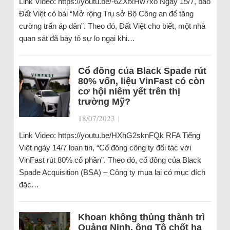
Link Video: https://youtu.be/-6ZXfxHw7xo Ngày 15/7, báo
Đất Việt có bài “Mở rộng Trụ sở Bộ Công an để tăng
cường trấn áp dân”. Theo đó, Đất Việt cho biết, một nhà
quan sát đã bày tỏ sự lo ngại khi…
Cổ đông của Black Spade rút
80% vốn, liệu VinFast có còn
cơ hội niêm yết trên thị
trường Mỹ?
18/07/2023
|
Link Video: https://youtu.be/HXhG2sknFQk RFA Tiếng
Việt ngày 14/7 loan tin, “Cổ đông công ty đối tác với
VinFast rút 80% cổ phần”. Theo đó, cổ đông của Black
Spade Acquisition (BSA) – Công ty mua lại có mục đích
đặc…
Khoan không thủng thành trì
Quảng Ninh, ông Tô chốt hạ