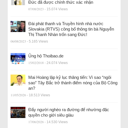
Đức đã được chính thức xác nhận
07/08/2023
- 15.074 Views
Đài phát thanh và Truyền hình nhà nước
Slovakia (RTVS) công bố thông tin bà Nguyễn
Thị Thanh Nhàn trốn sang Đức!
06/08/2023
- 5.165 Views
Ủng hộ Thoibao.de
15/02/2018
- 24.074 Views
Mai Hoàng lập kỷ lục thăng tiến: Vì sao “ngôi
sao” Tây Bắc trở thành điểm nóng của Bộ Công
an?
11/05/2026
- 18.513 Views
Đẩy người nghèo ra đường để nhường đặc
quyền cho giới siêu giàu
17/06/2026
- 14.530 Views