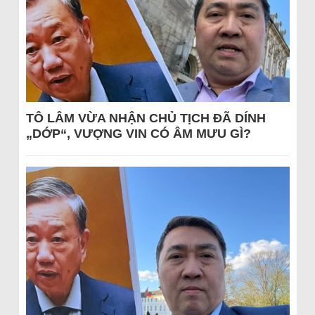
TÔ LÂM VỪA NHẬN CHỦ TỊCH ĐÃ DÍNH
„DỚP“, VƯỢNG VIN CÓ ÂM MƯU GÌ?