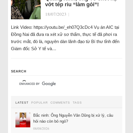
vớt tép riu “làm gỏi”!
18/07/2023
|
Link Video: https://youtu.be/_eh07Q3cDc4 Vụ án AIC tại
Đồng Nai đã đưa ra xét xử sơ thẩm, thực tế đã phơi ra
trước mắt, đó là, nguyên dàn lãnh đạo từ Bí thư tỉnh đến
Giám đốc Sở Y tế và…
SEARCH
LATEST
POPULAR
COMMENTS
TAGS
Bắc ninh: Ông Nguyễn Văn Dũng bị xử lý, câu
hỏi nào còn bỏ ngỏ?
08/08/2026