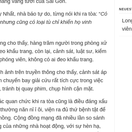
nắng vàng tươi của Sài Gòn.
NEUES
Nhất, nhà báo tự do, từng nói khi ra tòa: “
Có
Lon
 nhưng cũng có loại tù chỉ khiến họ vinh
viên
ông cho thấy, hàng trăm người trong phòng xử
eo khẩu trang, còn lại, cảnh sát, luật sư, kiểm
 phóng viên, không có ai đeo khẩu trang.
h ảnh trên truyền thông cho thấy, cảnh sát áp
n chuyến bay giải cứu rất tích cực trong việc
 tránh bị quay phim, chụp hình cận mặt.
ác quan chức khi ra tòa cũng là điều đáng xấu
hường năn nỉ ỉ ôi, viện ra đủ thứ bệnh tật để
hồng. Cộng đồng mạng đã nhiều lần so sánh
g của những nhà hoạt động, với sự hèn hạ,