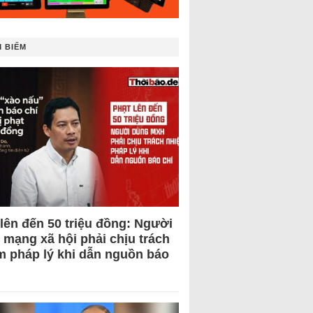
 BIẾM
 lên đến 50 triệu đồng: Người
 mạng xã hội phải chịu trách
m pháp lý khi dẫn nguồn báo