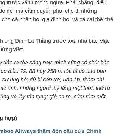
ng trước vành móng ngựa. Phải chăng, điều
 do để nhà cầm quyền phải che đi những
cho cá nhân họ, gia đình họ, và cả cái thể chế
nh ông Đinh La Thăng trước tòa, nhà báo Mạc
từng viết:
y dẫn ra tòa sáng nay, mình cũng có chút băn
eo điều 79, 88 hay 258 ra tòa là có bao bạn
, sự ủng hộ; dù bị cản trở, đàn áp, thậm chí
các anh, những người lẫy lừng một thời, thở ra
cũng vồ lấy tán tụng; giờ co ro, cúm rúm một
g hợp)
Bamboo Airways thấm đòn cầu cứu Chính