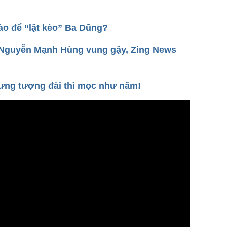
ào để “lật kèo” Ba Dũng?
 Nguyễn Mạnh Hùng vung gậy, Zing News
hưng tượng đài thì mọc như nấm!