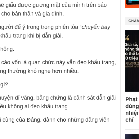
 sẽ giấu được gương mặt của mình trên báo
ổ cho bản thân và gia đình.
CHÂM
người để ý trong trong phiên tòa “
chuyến bay
khẩu trang khi bị dẫn giải.
không.
ị cáo vốn là quan chức này vẫn đeo khẩu trang,
rang thường khó nghe hơn nhiều.
 gì?
huyện dĩ vãng, bằng chứng là cảnh sát dẫn giải
Phạt
dùng
iều không ai đeo khẩu trang.
nhiệ
chí
uối cùng của Đảng, dành cho những đảng viên