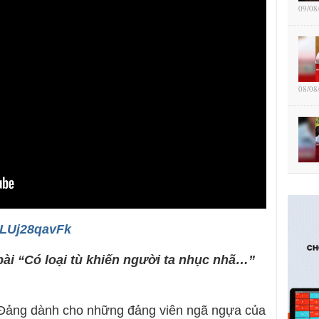
09/08
08/08
OLUj28qavFk
bài “Có loại tù khiến người ta nhục nhã…”
 Đảng dành cho những đảng viên ngã ngựa của