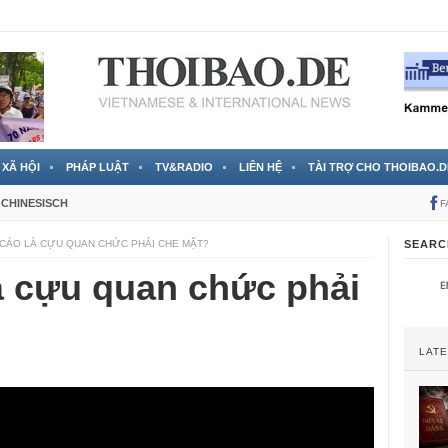
 đã được chính thức xác nhận
3 Jahren ago
XÃ HỘI
PHÁP LUẬT
TV&RADIO
LIÊN HỆ
TÀI TRỢ CHO THOIBAO.D
CHINESISCH
F
Ị CÁO LÀ CỰU QUAN CHỨC PHẢI CHE MẶT?
SEARC
là cựu quan chức phải
LAT