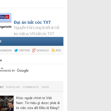
Đại án bắt cóc TXT
Nguyễn Hải Long bị kết án hỗ
trợ mật vụ VN bắt cóc TXT
E
ACEBOOK
TWITTER
GOOGLE+
RSS
H
EST
POPULAR
COMMENTS
TAGS
Khúc ngoặt chính trị Việt
Nam: Tín hiệu gì được phát đi
từ việc sửa đổi Điều lệ Đảng?