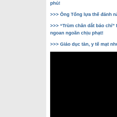
phủ!
>>>
Ông Tổng lựa thế đánh n
>>>
“Trùm chăn dắt báo chí”
ngoan ngoãn chịu phạt!
>>>
Giáo dục tàn, y tế mạt n