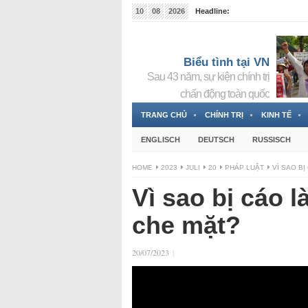
10
08
2026
Headline:
Tin bà Nguyễn Thị Thanh Nhàn đang ẩn náu tại Đức
Biểu tình tại VN
Sau 43 năm, sự kiện chính trị
chấn động toàn quốc
TRANG CHỦ
CHÍNH TRỊ
KINH TẾ
ENGLISCH
DEUTSCH
RUSSISCH
HOME
2023
JULI
20
PHÁP LUẬT
VÌ SAO B
Vì sao bị cáo 
che mặt?
20/07/2023
|