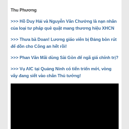
Thu Phương
>>> Hồ Duy Hải và Nguyễn Văn Chưởng là nạn nhân
của loại tư pháp què quặt mang thương hiệu XHCN
>>> Thưa bà Doan! Lương giáo viên bị Đảng bòn rút
để dồn cho Công an hết rồi!
>>> Phan Văn Mãi dùng Sài Gòn để ngã giá chính trị?
>>> Vụ AIC tại Quảng Ninh có tiến triển mới, vòng
vây đang siết vào chân Thủ tướng!