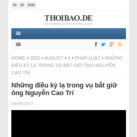
06
08
2026
HOME
2023
AUGUST
8
PHÁP LUẬT
NHỮNG
ĐIỀU KỲ LẠ TRONG VỤ BẮT GIỮ ÔNG NGUYỄN
CAO TRÍ
Những điều kỳ lạ trong vụ bắt giữ
ông Nguyễn Cao Trí
08/08/2023
|