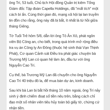
ông Trí, 53 tuổi, Chủ tịch Hội đồng Quản trị kiêm Tổng
Giám đốc Tập đoàn Capella Holdings, đã “
mất tích
” một
cách bí ẩn. Cùng thời gian đó, mạng xã hội lại lan truyền
tin đồn cho rằng, ông này đã bị bắt, ít nhất là từ hồi giữa
tháng Giêng.
Tờ Tuổi Trẻ hôm 5/8, dẫn lời ông Tô Ân Xô, phát ngôn
viên Bộ Công an, cho biết, trong quá trình mở rộng điều
tra vụ án Công ty An Đông (thuộc hệ sinh thái Vạn Thịnh
Phát), Cơ quan Cảnh sát Điều tra phát giác chuyện bà
Trương Mỹ Lan có quan hệ làm ăn, đầu tư với ông
Nguyễn Cao Trí.
Cụ thể, bà Trương Mỹ Lan đã chuyển cho ông Nguyễn
Cao Trí 40 triệu đô la, để mua bán dự án, kinh doanh.
Sau khi bà Lan bị bắt hồi tháng 10 năm ngoái, ông Trí nảy
sinh ý định chiếm đoạt số tiền nêu trên, bằng cách chỉ
đạo một số nhân viên tiêu hủy toàn bộ giấy tờ, chứng cứ
nhận tiền.