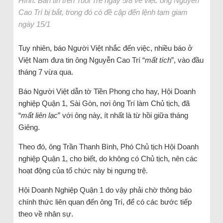
Hình: Bản tin trên Tuổi Trẻ ngày 5/8 về việc ông Nguyễn
Cao Trí bị bắt, trong đó có đề cập đến lệnh tạm giam
ngày 15/1
Tuy nhiên, báo Người Việt nhắc đến việc, nhiều báo ở
Việt Nam đưa tin ông Nguyễn Cao Trí “
mất tích
”, vào đầu
tháng 7 vừa qua.
Báo Người Việt dẫn tờ Tiền Phong cho hay, Hội Doanh
nghiệp Quận 1, Sài Gòn, nơi ông Trí làm Chủ tịch, đã
“
mất liên lạc
” với ông này, ít nhất là từ hồi giữa tháng
Giêng.
Theo đó, ông Trần Thanh Bình, Phó Chủ tịch Hội Doanh
nghiệp Quận 1, cho biết, do không có Chủ tịch, nên các
hoạt động của tổ chức này bị ngưng trệ.
Hội Doanh Nghiệp Quận 1 do vậy phải chờ thông báo
chính thức liên quan đến ông Trí, để có các bước tiếp
theo về nhân sự.