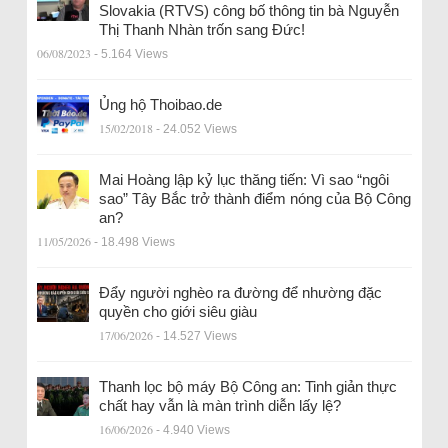
Slovakia (RTVS) công bố thông tin bà Nguyễn
Thị Thanh Nhàn trốn sang Đức!
06/08/2023
- 5.164 Views
Ủng hộ Thoibao.de
15/02/2018
- 24.052 Views
Mai Hoàng lập kỷ lục thăng tiến: Vì sao “ngôi
sao” Tây Bắc trở thành điểm nóng của Bộ Công
an?
11/05/2026
- 18.498 Views
Đẩy người nghèo ra đường để nhường đặc
quyền cho giới siêu giàu
17/06/2026
- 14.527 Views
Thanh lọc bộ máy Bộ Công an: Tinh giản thực
chất hay vẫn là màn trình diễn lấy lệ?
16/06/2026
- 4.940 Views