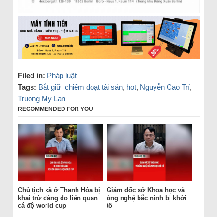
Filed in:
Pháp luật
Tags:
Bắt giữ
,
chiếm đoạt tài sản
,
hot
,
Nguyễn Cao Trí
,
Truong My Lan
RECOMMENDED FOR YOU
Chủ tịch xã ở Thanh Hóa bị
Giám đốc sở Khoa học và
khai trừ đảng do liên quan
ông nghệ bắc ninh bị khởi
cá độ world cup
tố