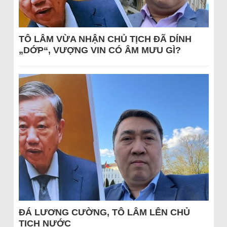
TÔ LÂM VỪA NHẬN CHỦ TỊCH ĐÃ DÍNH
„DỚP“, VƯỢNG VIN CÓ ÂM MƯU GÌ?
ĐÁ LƯƠNG CƯỜNG, TÔ LÂM LÊN CHỦ
TỊCH NƯỚC