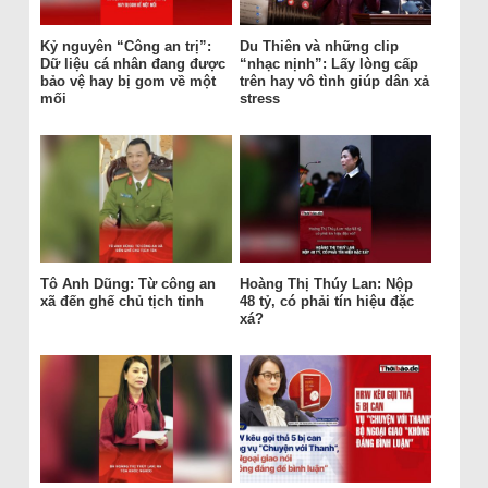
Kỷ nguyên “Công an trị”:
Du Thiên và những clip
Dữ liệu cá nhân đang được
“nhạc nịnh”: Lấy lòng cấp
bảo vệ hay bị gom về một
trên hay vô tình giúp dân xả
mối
stress
Tô Anh Dũng: Từ công an
Hoàng Thị Thúy Lan: Nộp
xã đến ghế chủ tịch tỉnh
48 tỷ, có phải tín hiệu đặc
xá?