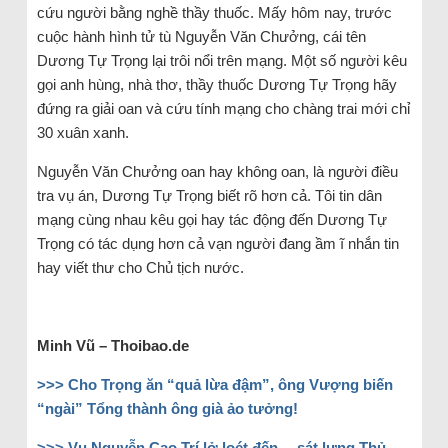
cứu người bằng nghề thầy thuốc. Mấy hôm nay, trước
cuộc hành hình tử tù Nguyễn Văn Chưởng, cái tên
Dương Tự Trọng lại trôi nổi trên mạng. Một số người kêu
gọi anh hùng, nhà thơ, thầy thuốc Dương Tự Trọng hãy
đứng ra giải oan và cứu tính mạng cho chàng trai mới chỉ
30 xuân xanh.
Nguyễn Văn Chưởng oan hay không oan, là người điều
tra vụ án, Dương Tự Trọng biết rõ hơn cả. Tôi tin dân
mạng cùng nhau kêu gọi hay tác động đến Dương Tự
Trọng có tác dụng hơn cả vạn người đang ầm ĩ nhắn tin
hay viết thư cho Chủ tịch nước.
Minh Vũ – Thoibao.de
>>> Cho Trọng ăn “quả lừa đậm”, ông Vượng biến
“ngài” Tổng thành ông già ảo tưởng!
>>> Vụ Nguyễn Cao Trí lở loét đến… sát lưng Thủ