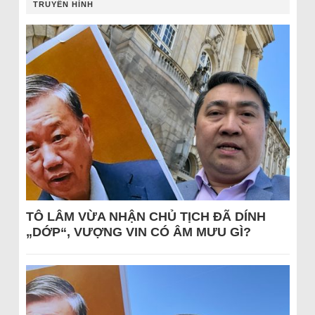
TRUYỀN HÌNH
TÔ LÂM VỪA NHẬN CHỦ TỊCH ĐÃ DÍNH
„DỚP“, VƯỢNG VIN CÓ ÂM MƯU GÌ?