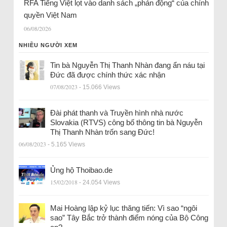
RFA Tiếng Việt lọt vào danh sách „phản động“ của chính
quyền Việt Nam
06/08/2026
NHIỀU NGƯỜI XEM
Tin bà Nguyễn Thị Thanh Nhàn đang ẩn náu tại
Đức đã được chính thức xác nhận
07/08/2023
- 15.066 Views
Đài phát thanh và Truyền hình nhà nước
Slovakia (RTVS) công bố thông tin bà Nguyễn
Thị Thanh Nhàn trốn sang Đức!
06/08/2023
- 5.165 Views
Ủng hộ Thoibao.de
15/02/2018
- 24.054 Views
Mai Hoàng lập kỷ lục thăng tiến: Vì sao “ngôi
sao” Tây Bắc trở thành điểm nóng của Bộ Công