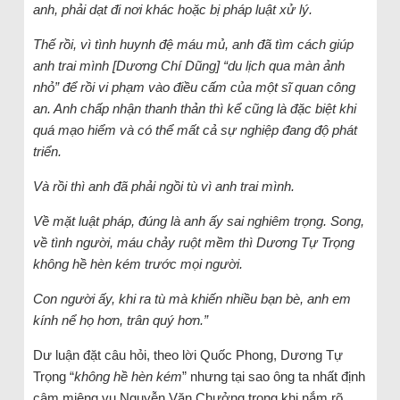
anh, phải dạt đi nơi khác hoặc bị pháp luật xử lý.
Thế rồi, vì tình huynh đệ máu mủ, anh đã tìm cách giúp
anh trai mình [Dương Chí Dũng] “du lịch qua màn ảnh
nhỏ” để rồi vi phạm vào điều cấm của một sĩ quan công
an. Anh chấp nhận thanh thản thì kể cũng là đặc biệt khi
quá mạo hiểm và có thể mất cả sự nghiệp đang độ phát
triển.
Và rồi thì anh đã phải ngồi tù vì anh trai mình.
Về mặt luật pháp, đúng là anh ấy sai nghiêm trọng. Song,
về tình người, máu chảy ruột mềm thì Dương Tự Trọng
không hề hèn kém trước mọi người.
Con người ấy, khi ra tù mà khiến nhiều bạn bè, anh em
kính nể họ hơn, trân quý hơn.”
Dư luận đặt câu hỏi, theo lời Quốc Phong, Dương Tự
Trọng “
không hề hèn kém
” nhưng tại sao ông ta nhất định
câm miệng vụ Nguyễn Văn Chưởng trong khi nắm rõ