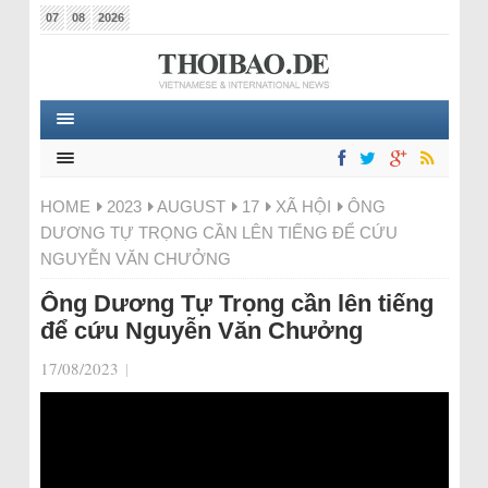
07
08
2026
HOME
2023
AUGUST
17
XÃ HỘI
ÔNG
DƯƠNG TỰ TRỌNG CẦN LÊN TIẾNG ĐỂ CỨU
NGUYỄN VĂN CHƯỞNG
Ông Dương Tự Trọng cần lên tiếng
để cứu Nguyễn Văn Chưởng
17/08/2023
|