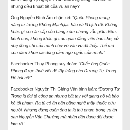
những điều khuất tất của vụ án này?
Ông Nguyễn Đình Ấm nhận xét: “
Quốc Phong mang
nặng tư tưởng Khổng Mạnh,lạc hậu và lố bịch rồi. Không
khác gì con ăn cắp của hàng xóm nhưng vẫn giấu diếm,
bênh con, không khác gì các quan đảng viên bao che, xử
nhẹ đồng chí của mình như vô vàn vụ đã thấy. Thế mà
còn dám khoe cái dũng cảm ngớ ngẩn của mình.”
Facebooker Thuy Phong suy đoán:
“Chắc ông Quốc
Phong được thuê viết để tẩy trắng cho Dương Tự Trọng.
Đồ bút nô!”
Facebooker Nguyễn Thị Giáng Vân bình luận:
“Dương Tự
Trọng là đại tá công an nhưng bắt tay với giang hồ và bảo
kê tội phạm. Ra tù có ăn năn bằng nghề thầy thuốc cứu
người. Nhưng đừng quên ông ta là thủ phạm trong vụ án
oan Nguyễn Văn Chưởng mà nhân dân đang đòi được
làm rõ.
”