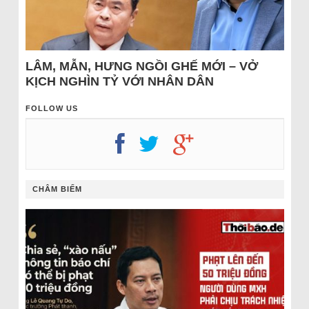
LÂM, MẪN, HƯNG NGỒI GHẾ MỚI – VỞ
KỊCH NGHÌN TỶ VỚI NHÂN DÂN
FOLLOW US
CHÂM BIẾM