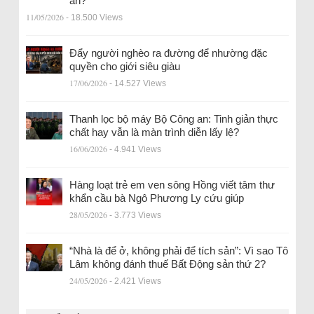
an?
11/05/2026
- 18.500 Views
Đẩy người nghèo ra đường để nhường đặc
quyền cho giới siêu giàu
17/06/2026
- 14.527 Views
Thanh lọc bộ máy Bộ Công an: Tinh giản thực
chất hay vẫn là màn trình diễn lấy lệ?
16/06/2026
- 4.941 Views
Hàng loạt trẻ em ven sông Hồng viết tâm thư
khẩn cầu bà Ngô Phương Ly cứu giúp
28/05/2026
- 3.773 Views
“Nhà là để ở, không phải để tích sản”: Vì sao Tô
Lâm không đánh thuế Bất Động sản thứ 2?
24/05/2026
- 2.421 Views