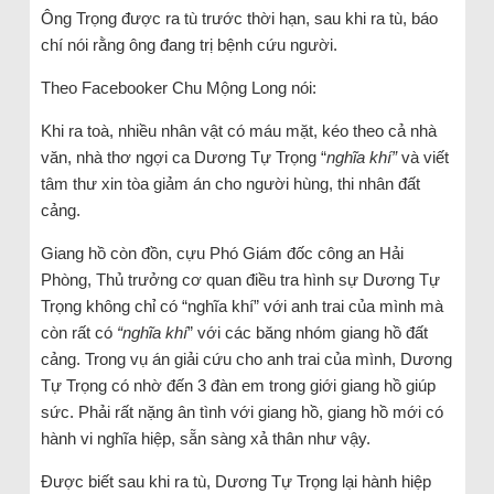
Ông Trọng được ra tù trước thời hạn, sau khi ra tù, báo
chí nói rằng ông đang trị bệnh cứu người.
Theo Facebooker Chu Mộng Long nói:
Khi ra toà, nhiều nhân vật có máu mặt, kéo theo cả nhà
văn, nhà thơ ngợi ca Dương Tự Trọng “
nghĩa khí”
và viết
tâm thư xin tòa giảm án cho người hùng, thi nhân đất
cảng.
Giang hồ còn đồn, cựu Phó Giám đốc công an Hải
Phòng, Thủ trưởng cơ quan điều tra hình sự Dương Tự
Trọng không chỉ có “nghĩa khí” với anh trai của mình mà
còn rất có
“nghĩa khí
” với các băng nhóm giang hồ đất
cảng. Trong vụ án giải cứu cho anh trai của mình, Dương
Tự Trọng có nhờ đến 3 đàn em trong giới giang hồ giúp
sức. Phải rất nặng ân tình với giang hồ, giang hồ mới có
hành vi nghĩa hiệp, sẵn sàng xả thân như vậy.
Được biết sau khi ra tù, Dương Tự Trọng lại hành hiệp