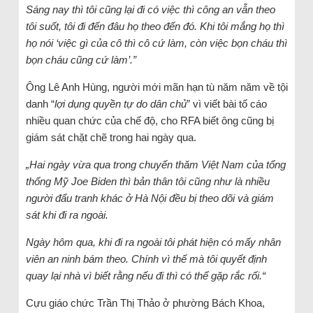
Sáng nay thì tôi cũng lại đi có việc thì công an vẫn theo
tôi suốt, tôi đi đến đâu họ theo đến đó. Khi tôi mắng họ thì
họ nói ‘việc gì của cô thì cô cứ làm, còn việc bọn cháu thì
bọn cháu cũng cứ làm’.”
Ông Lê Anh Hùng, người mới mãn hạn tù năm năm về tội
danh “
lợi dụng quyền tự do dân chủ
” vì viết bài tố cáo
nhiều quan chức của chế độ, cho RFA biết ông cũng bị
giám sát chặt chẽ trong hai ngày qua.
„Hai ngày vừa qua trong chuyến thăm Việt Nam của tổng
thống Mỹ Joe Biden thì bản thân tôi cũng như là nhiều
người đấu tranh khác ở Hà Nội đều bị theo dõi và giám
sát khi đi ra ngoài.
Ngày hôm qua, khi đi ra ngoài tôi phát hiện có mấy nhân
viên an ninh bám theo. Chính vì thế mà tôi quyết định
quay lại nhà vì biết rằng nếu đi thì có thể gặp rắc rối.“
Cựu giáo chức Trần Thị Thảo ở phường Bách Khoa,