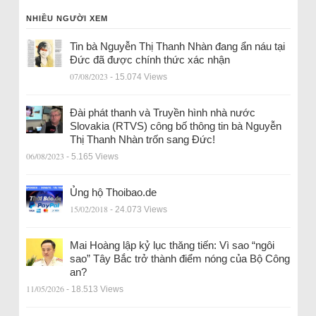
NHIỀU NGƯỜI XEM
Tin bà Nguyễn Thị Thanh Nhàn đang ẩn náu tại
Đức đã được chính thức xác nhận
07/08/2023
- 15.074 Views
Đài phát thanh và Truyền hình nhà nước
Slovakia (RTVS) công bố thông tin bà Nguyễn
Thị Thanh Nhàn trốn sang Đức!
06/08/2023
- 5.165 Views
Ủng hộ Thoibao.de
15/02/2018
- 24.073 Views
Mai Hoàng lập kỷ lục thăng tiến: Vì sao “ngôi
sao” Tây Bắc trở thành điểm nóng của Bộ Công
an?
11/05/2026
- 18.513 Views