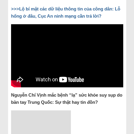
>>>Lộ bí mật các dữ liệu thông tin của công dân: Lỗ
hổng ở đâu, Cục An ninh mạng cần trả lời?
Nguyễn Chí Vịnh mắc bệnh “lạ” sức khỏe suy sụp do
bàn tay Trung Quốc: Sự thật hay tin đồn?