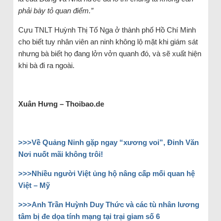
phải bày tỏ quan điểm.”
Cựu TNLT Huỳnh Thị Tố Nga ở thành phố Hồ Chí Minh
cho biết tuy nhân viên an ninh không lộ mặt khi giám sát
nhưng bà biết họ đang lởn vởn quanh đó, và sẽ xuất hiện
khi bà đi ra ngoài.
Xuân Hưng – Thoibao.de
>>>Về Quảng Ninh gặp ngay “xương voi”, Đinh Văn
Nơi nuốt mãi không trôi!
>>>Nhiều người Việt ủng hộ nâng cấp mối quan hệ
Việt – Mỹ
>>>Anh Trần Huỳnh Duy Thức và các tù nhân lương
tâm bị đe dọa tính mạng tại trại giam số 6