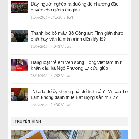
Đẩy người nghèo ra đường để nhường đặc
quyền cho giới siêu giàu
17/06/2026
- 14.530 Views
Thanh lọc bộ máy Bộ Công an: Tinh giản thực
chất hay vẫn là màn trình diễn lấy lệ?
16/06/2026
- 4.943 Views
Hàng loạt trẻ em ven sông Hồng viết tâm thư
khẩn cầu bà Ngô Phương Ly cứu giúp
28/05/2026
- 3.782 Views
“Nhà là để ở, không phải để tích sản”: Vì sao Tô
Lâm không đánh thuế Bất Động sản thứ 2?
24/05/2026
- 2.430 Views
TRUYỀN HÌNH