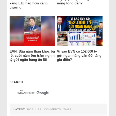
xăng E10 hao hơn xăng
nóng lòng dân?
thường
EVN: Đầu năm than khóc bù
Vì sao EVN có 152.000 tỷ
lỗ, cuối năm ôm trăm nghìn
gửi ngân hàng vẫn đòi tăng
tỷ gửi ngân hàng ăn lãi
giá điện?
SEARCH
LATEST
POPULAR
COMMENTS
TAGS