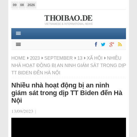
09
08
2026
HOME
2023
SEPTEMBER
13
XÃ HỘI
NHIỀU
NHÀ HOẠT ĐỘNG BỊ AN NINH GIÁM SÁT TRONG DỊP
TT BIDEN ĐẾN HÀ NỘI
Nhiều nhà hoạt động bị an ninh
giám sát trong dịp TT Biden đến Hà
Nội
13/09/2023
|