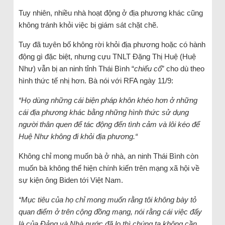
Tuy nhiên, nhiều nhà hoạt động ở địa phương khác cũng
không tránh khỏi việc bị giám sát chặt chẽ.
Tuy đã tuyên bố không rời khỏi địa phương hoặc có hành
động gì đặc biệt, nhưng cựu TNLT Đặng Thị Huệ (Huệ
Như) vẫn bị an ninh tỉnh Thái Bình “
chiếu cố
” cho dù theo
hình thức tế nhị hơn. Bà nói với RFA ngày 11/9:
“Họ dùng những cái biện pháp khôn khéo hơn ở những
cái địa phương khác bằng những hình thức sử dụng
người thân quen để tác động đến tình cảm và lôi kéo để
Huệ Như không đi khỏi địa phương.“
Không chỉ mong muốn bà ở nhà, an ninh Thái Bình còn
muốn bà không thể hiện chính kiến trên mạng xã hội về
sự kiện ông Biden tới Việt Nam.
“Mục tiêu của họ chỉ mong muốn rằng tôi không bày tỏ
quan điểm ở trên cộng đồng mạng, nói rằng cái việc đấy
là của Đảng và Nhà nước đã lo thì chúng ta không cần