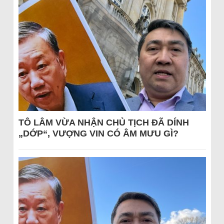
TÔ LÂM VỪA NHẬN CHỦ TỊCH ĐÃ DÍNH
„DỚP“, VƯỢNG VIN CÓ ÂM MƯU GÌ?