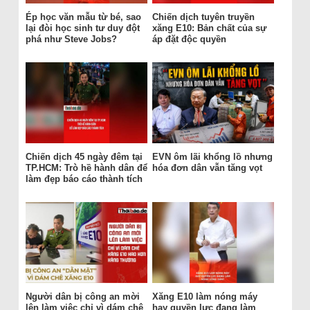
Ép học văn mẫu từ bé, sao
Chiến dịch tuyên truyền
lại đòi học sinh tư duy đột
xăng E10: Bản chất của sự
phá như Steve Jobs?
áp đặt độc quyền
Chiến dịch 45 ngày đêm tại
EVN ôm lãi khổng lồ nhưng
TP.HCM: Trò hề hành dân để
hóa đơn dân vẫn tăng vọt
làm đẹp báo cáo thành tích
Người dân bị công an mời
Xăng E10 làm nóng máy
lên làm việc chỉ vì dám chê
hay quyền lực đang làm