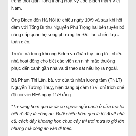
trong thời gian Tổng thống Hoa Kỳ Joe Biden thăm Việt
Nam.
Ông Biden đến Hà Nội từ chiều ngày 10/9 và sau khi hội
đàm với Tổng Bí thư Nguyễn Phú Trọng hai bên tuyên bố
nâng cấp quan hệ song phương lên Đối tác chiến lược
toàn diện.
Trước và trong khi ông Biden và đoàn tuỳ tùng tới, nhiều
nhà hoạt động cho biết các viên an ninh mặc thường
phục đến canh gần nhà và đi theo sát nếu họ ra ngoài.
Bà Phạm Thị Lân, bà, vợ của tù nhân lương tâm (TNLT)
Nguyễn Tường Thuỵ, hiện đang bị cầm tù vì chỉ trích chế
độ nói với RFA ngày 11/9 rằng
“Từ sáng hôm qua là đã có người ngồi canh ở cửa mà tôi
biết rõ đấy là công an. Buổi chiều hôm qua là tôi đi về nhà
cũ, cách đấy khoảng hơn chục cây thì trời mưa to gió lớn
nhưng mà công an vẫn đi theo.