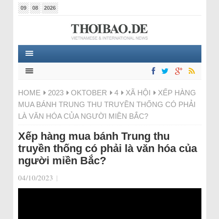
09
08
2026
HOME
2023
OKTOBER
4
XÃ HỘI
XẾP HÀNG
MUA BÁNH TRUNG THU TRUYỀN THỐNG CÓ PHẢI
LÀ VĂN HÓA CỦA NGƯỜI MIỀN BẮC?
Xếp hàng mua bánh Trung thu
truyền thống có phải là văn hóa của
người miền Bắc?
04/10/2023
|