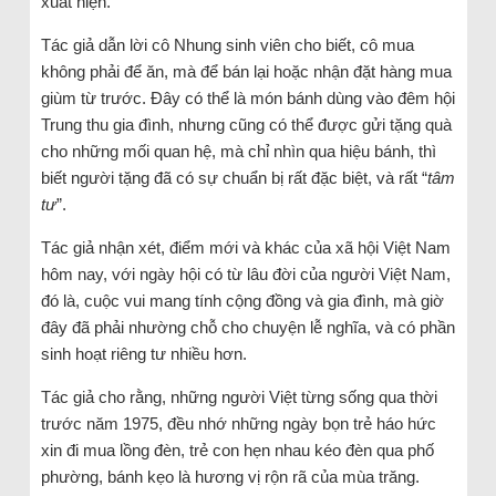
xuất hiện.
Tác giả dẫn lời cô Nhung sinh viên cho biết, cô mua
không phải để ăn, mà để bán lại hoặc nhận đặt hàng mua
giùm từ trước. Đây có thể là món bánh dùng vào đêm hội
Trung thu gia đình, nhưng cũng có thể được gửi tặng quà
cho những mối quan hệ, mà chỉ nhìn qua hiệu bánh, thì
biết người tặng đã có sự chuẩn bị rất đặc biệt, và rất “
tâm
tư
”.
Tác giả nhận xét, điểm mới và khác của xã hội Việt Nam
hôm nay, với ngày hội có từ lâu đời của người Việt Nam,
đó là, cuộc vui mang tính cộng đồng và gia đình, mà giờ
đây đã phải nhường chỗ cho chuyện lễ nghĩa, và có phần
sinh hoạt riêng tư nhiều hơn.
Tác giả cho rằng, những người Việt từng sống qua thời
trước năm 1975, đều nhớ những ngày bọn trẻ háo hức
xin đi mua lồng đèn, trẻ con hẹn nhau kéo đèn qua phố
phường, bánh kẹo là hương vị rộn rã của mùa trăng.