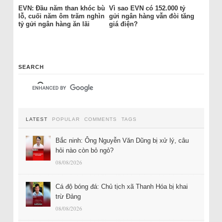
EVN: Đầu năm than khóc bù
Vì sao EVN có 152.000 tỷ
lỗ, cuối năm ôm trăm nghìn
gửi ngân hàng vẫn đòi tăng
tỷ gửi ngân hàng ăn lãi
giá điện?
SEARCH
LATEST
POPULAR
COMMENTS
TAGS
Bắc ninh: Ông Nguyễn Văn Dũng bị xử lý, câu
hỏi nào còn bỏ ngỏ?
08/08/2026
Cá độ bóng đá: Chủ tịch xã Thanh Hóa bị khai
trừ Đảng
08/08/2026