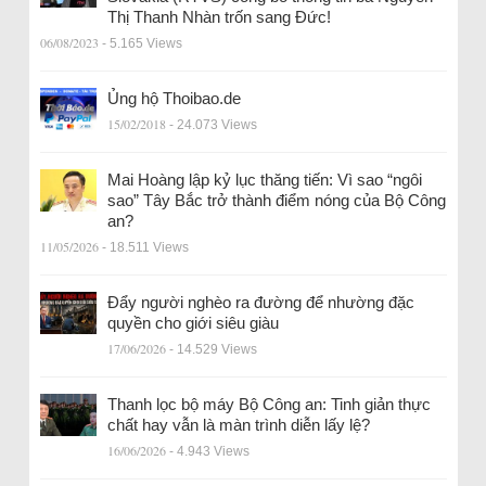
Thị Thanh Nhàn trốn sang Đức!
06/08/2023
- 5.165 Views
Ủng hộ Thoibao.de
15/02/2018
- 24.073 Views
Mai Hoàng lập kỷ lục thăng tiến: Vì sao “ngôi
sao” Tây Bắc trở thành điểm nóng của Bộ Công
an?
11/05/2026
- 18.511 Views
Đẩy người nghèo ra đường để nhường đặc
quyền cho giới siêu giàu
17/06/2026
- 14.529 Views
Thanh lọc bộ máy Bộ Công an: Tinh giản thực
chất hay vẫn là màn trình diễn lấy lệ?
16/06/2026
- 4.943 Views