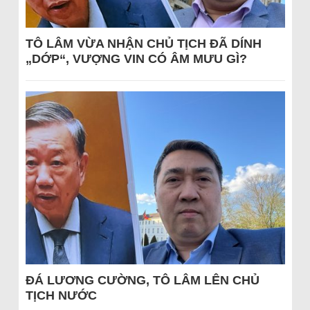
TÔ LÂM VỪA NHẬN CHỦ TỊCH ĐÃ DÍNH
„DỚP“, VƯỢNG VIN CÓ ÂM MƯU GÌ?
ĐÁ LƯƠNG CƯỜNG, TÔ LÂM LÊN CHỦ
TỊCH NƯỚC