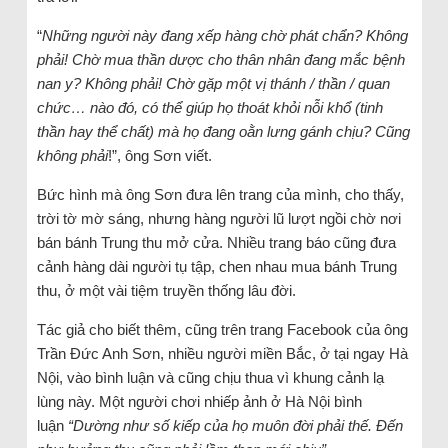
“
Những người này đang xếp hàng chờ phát chẩn? Không
phải! Chờ mua thần dược cho thân nhân đang mắc bệnh
nan y? Không phải! Chờ gặp một vị thánh / thần / quan
chức… nào đó, có thể giúp họ thoát khỏi nỗi khổ (tinh
thần hay thể chất) mà họ đang oằn lưng gánh chịu? Cũng
không phải
!”, ông Sơn viết.
Bức hình mà ông Sơn đưa lên trang của mình, cho thấy,
trời tờ mờ sáng, nhưng hàng người lũ lượt ngồi chờ nơi
bán bánh Trung thu mở cửa. Nhiều trang báo cũng đưa
cảnh hàng dài người tụ tập, chen nhau mua bánh Trung
thu, ở một vài tiệm truyền thống lâu đời.
Tác giả cho biết thêm, cũng trên trang Facebook của ông
Trần Đức Anh Sơn, nhiều người miền Bắc, ở tại ngay Hà
Nội, vào bình luận và cũng chịu thua vì khung cảnh lạ
lùng này. Một người chơi nhiếp ảnh ở Hà Nội bình
luận
“Dường như số kiếp của họ muôn đời phải thế. Đến