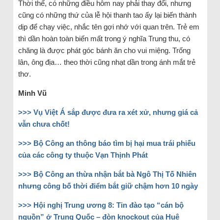
Thời thế, có những điều hôm nay phải thay đổi, nhưng
cũng có những thứ của lễ hội thanh tao ấy lại biến thành
dịp để chạy việc, nhắc tên gợi nhớ với quan trên. Trẻ em
thì dần hoàn toàn biến mất trong ý nghĩa Trung thu, có
chăng là được phát góc bánh ăn cho vui miệng. Trống
lân, ông địa… theo thời cũng nhạt dần trong ánh mắt trẻ
thơ.
Minh Vũ
>>> Vụ Việt Á sắp được đưa ra xét xử, nhưng giá cả
vẫn chưa chốt!
>>> Bộ Công an thông báo tìm bị hại mua trái phiếu
của các công ty thuộc Vạn Thịnh Phát
>>> Bộ Công an thừa nhận bắt bà Ngô Thị Tố Nhiên
nhưng công bố thời điểm bắt giữ chậm hơn 10 ngày
>>> Hội nghị Trung ương 8: Tin đào tạo “cán bộ
nguồn” ở Trung Quốc – đòn knockout của Huệ