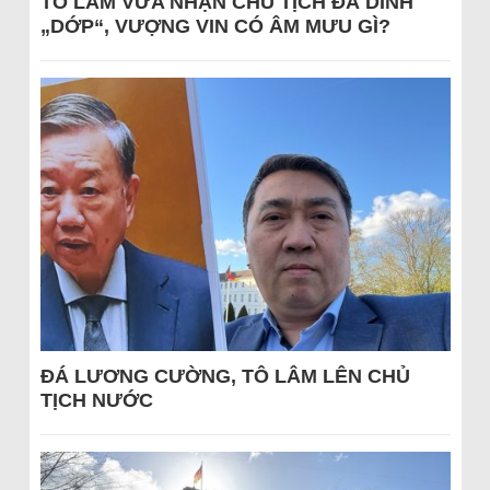
TÔ LÂM VỪA NHẬN CHỦ TỊCH ĐÃ DÍNH
„DỚP“, VƯỢNG VIN CÓ ÂM MƯU GÌ?
ĐÁ LƯƠNG CƯỜNG, TÔ LÂM LÊN CHỦ
TỊCH NƯỚC