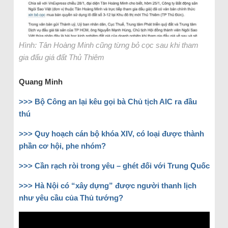
Hình: Tân Hoàng Minh cũng từng bỏ cọc sau khi tham
gia đấu giá đất Thủ Thiêm
Quang Minh
>>> Bộ Công an lại kêu gọi bà Chủ tịch AIC ra đầu
thú
>>> Quy hoạch cán bộ khóa XIV, có loại được thành
phần cơ hội, phe nhóm?
>>> Cần rạch ròi trong yêu – ghét đối với Trung Quốc
>>> Hà Nội có “xây dựng” được người thanh lịch
như yêu cầu của Thủ tướng?