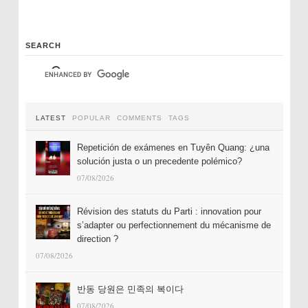
SEARCH
LATEST
POPULAR
COMMENTS
TAGS
Repetición de exámenes en Tuyên Quang: ¿una
solución justa o un precedente polémico?
07/08/2026
Révision des statuts du Parti : innovation pour
s’adapter ou perfectionnement du mécanisme de
direction ?
07/08/2026
반동 당원은 민족의 복이다
07/08/2026