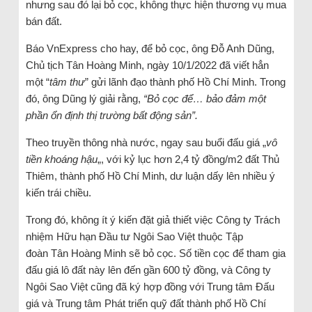
nhưng sau đó lại bỏ cọc, không thực hiện thương vụ mua
bán đất.
Báo VnExpress cho hay, để bỏ cọc, ông Đỗ Anh Dũng,
Chủ tịch Tân Hoàng Minh, ngày 10/1/2022 đã viết hẳn
một “
tâm thư
” gửi lãnh đạo thành phố Hồ Chí Minh. Trong
đó, ông Dũng lý giải rằng,
“Bỏ cọc để… bảo đảm một
phần ổn định thị trường bất động sản”.
Theo truyền thông nhà nước, ngay sau buổi đấu giá „
vô
tiền khoáng hậu
„, với kỷ lục hơn 2,4 tỷ đồng/m2 đất Thủ
Thiêm, thành phố Hồ Chí Minh, dư luận dấy lên nhiều ý
kiến trái chiều.
Trong đó, không ít ý kiến đặt giả thiết việc Công ty Trách
nhiệm Hữu hạn Đầu tư Ngôi Sao Việt thuộc Tập
đoàn Tân Hoàng Minh sẽ bỏ cọc. Số tiền cọc để tham gia
đấu giá lô đất này lên đến gần 600 tỷ đồng, và Công ty
Ngôi Sao Việt cũng đã ký hợp đồng với Trung tâm Đấu
giá và Trung tâm Phát triển quỹ đất thành phố Hồ Chí