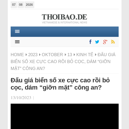
07
08
2026
HOME
2023
OKTOBER
13
KINH TẾ
ĐẤU GIÁ
BIỂN SỐ XE CỰC CAO RỒI BỎ CỌC, DÁM “GIỠN
MẶT” CÔNG AN?
Đấu giá biển số xe cực cao rồi bỏ
cọc, dám “giỡn mặt” công an?
13/10/2023
|