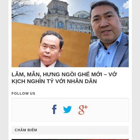
LÂM, MẪN, HƯNG NGỒI GHẾ MỚI – VỞ
KỊCH NGHÌN TỶ VỚI NHÂN DÂN
FOLLOW US
CHÂM BIẾM