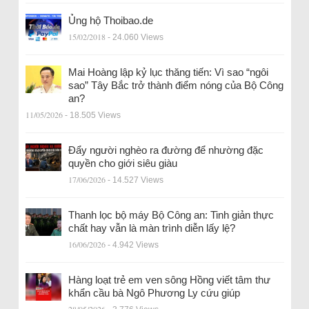
Ủng hộ Thoibao.de
15/02/2018
- 24.060 Views
Mai Hoàng lập kỷ lục thăng tiến: Vì sao “ngôi
sao” Tây Bắc trở thành điểm nóng của Bộ Công
an?
11/05/2026
- 18.505 Views
Đẩy người nghèo ra đường để nhường đặc
quyền cho giới siêu giàu
17/06/2026
- 14.527 Views
Thanh lọc bộ máy Bộ Công an: Tinh giản thực
chất hay vẫn là màn trình diễn lấy lệ?
16/06/2026
- 4.942 Views
Hàng loạt trẻ em ven sông Hồng viết tâm thư
khẩn cầu bà Ngô Phương Ly cứu giúp