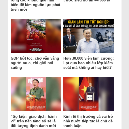
rộng các không gian lấn
trước siêu dự án 44.000 tỷ
biển để làm nguồn lực phát
triển mới
GDP bứt tốc, chợ vẫn vắng
Hơn 30.000 viên kim cương:
người mua, chỉ giỏi nói
Lọt qua bao nhiêu lớp kiểm
suông
soát mà không ai hay biết?
“Sự kiện, giao dịch, hành
Kinh tế thị trường và vai trò
vi” trên nền tảng số sẽ là
nhà nước tiếp tục là chủ đề
đối tượng định danh mới
tranh luận