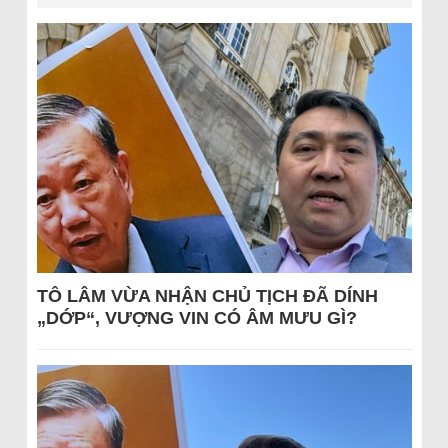
TÔ LÂM VỪA NHẬN CHỦ TỊCH ĐÃ DÍNH
„DỚP“, VƯỢNG VIN CÓ ÂM MƯU GÌ?