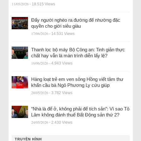
11/05/2026
- 18.515 Views
Đẩy người nghèo ra đường để nhường đặc
quyền cho giới siêu giàu
17/06/2026
- 14.531 Views
Thanh lọc bộ máy Bộ Công an: Tinh giản thực
chất hay vẫn là màn trình diễn lấy lệ?
16/06/2026
- 4.943 Views
Hàng loạt trẻ em ven sông Hồng viết tâm thư
khẩn cầu bà Ngô Phương Ly cứu giúp
28/05/2026
- 3.782 Views
“Nhà là để ở, không phải để tích sản”: Vì sao Tô
Lâm không đánh thuế Bất Động sản thứ 2?
24/05/2026
- 2.430 Views
TRUYỀN HÌNH