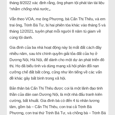
tháng 8/2022 xác định rằng, ông phạm tội phát tán tài liệu
“
nhằm chống nhà nước
„.
Vẫn theo VOA, mẹ ông Phương, bà Cấn Thị Thêu, và em
trai ông, Trịnh Bá Tư, bị hai phiên tòa khác vào tháng 5 và
tháng 12/2021, tuyên phạt mỗi người 8 năm tù giam về
cùng tội danh.
Gia đình của ba nhà hoạt động này bị mất đất cách đây
nhiều năm, sau khi chính quyền giải tỏa đất của họ ở
Dương Nội, Hà Nội, để dành cho một dự án phát triển đô
thị. Họ đã biểu tình và dùng mạng xã hội phản đối nạn
cưỡng chế đất bất công, cũng như lên tiếng về các vấn
đề khác gây bất bình trong xã hội.
Bản thân bà Cấn Thị Thêu được coi là một lãnh đạo tinh
thần của dân oan Dương Nội, là một nhà đấu tranh kiên
cường, bất khuất. Gia đình bà có đến 4 tù nhân lương
tâm, gồm bà – Cấn Thị Thêu, con trai cả Trịnh Bá
Phương, con trai thứ Trịnh Bá Tư, và chồng bà – Trịnh Bá