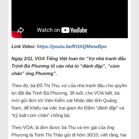
Link Video:
https://youtu.be/Rt1hQMwwBpo
Ngày 2/11, VOA Tiếng Việt loan tin “Vợ nhà tranh đấu
Trịnh Bá Phương tố cáo nhà tù “đánh đập”, “cùm
chân” ông Phương”.
Theo đó, bà Đỗ Thị Thu, vợ của nhà tranh đấu cho quyền
lợi đất đai Trịnh Bá Phương, 38 tuổi, cho VOA biết, bà
mới gửi đơn tới Viện Kiểm sát Nhân dân tỉnh Quảng
Nam, để khiếu nại việc trại giam An Điềm “
đánh đập
” và
“
kỷ luật cùm chân
” chồng bà.
Theo VOA, lá đơn được bà Thu và em gái của ông
Phương là Trịnh Thị Thảo gửi đi hôm 30/10, viết rằng, hai