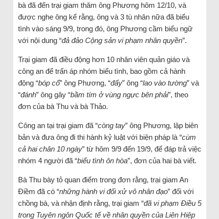
bà đã đến trại giam thăm ông Phương hôm 12/10, và
được nghe ông kể rằng, ông và 3 tù nhân nữa đã biểu
tình vào sáng 9/9, trong đó, ông Phương cầm biểu ngữ
với nội dung “
đả đảo Cộng sản vi phạm nhân quyền
”.
Trại giam đã điều động hơn 10 nhân viên quản giáo và
công an để trấn áp nhóm biểu tình, bao gồm cả hành
động “
bóp cổ
” ông Phương, “
đẩy
” ông “
lao vào tường
” và
“
đánh
” ông gây “
bầm tím ở vùng ngực bên phải
”, theo
đơn của bà Thu và bà Thảo.
Công an tại trại giam đã “
còng
tay
” ông Phương, lập biên
bản và đưa ông đi thi hành kỷ luật với biện pháp là “
cùm
cả hai chân 10 ngày
” từ hôm 9/9 đến 19/9, để đáp trả việc
nhóm 4 người đã “
biểu tình ôn hòa
”, đơn của hai bà viết.
Bà Thu bày tỏ quan điểm trong đơn rằng, trại giam An
Điềm đã có “
những hành vi đối xử vô nhân đạo
” đối với
chồng bà, và nhận định rằng, trại giam “
đã vi phạm Điều 5
trong Tuyên ngôn Quốc tế về nhân quyền của Liên Hiệp