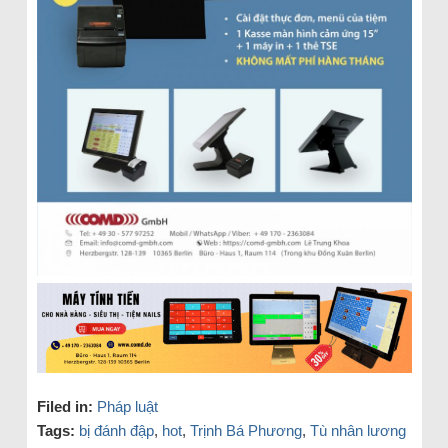
Filed in:
Pháp luật
Tags:
bị đánh đập
,
hot
,
Trịnh Bá Phương
,
Tù nhân lương