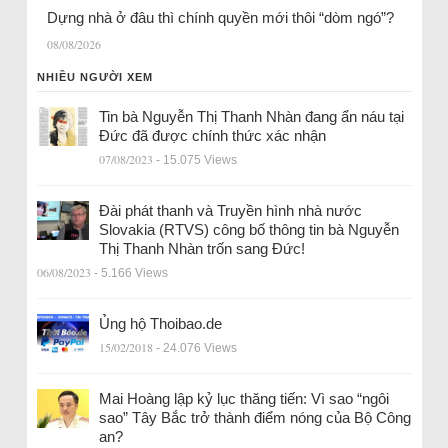
Dựng nhà ở đâu thì chính quyền mới thôi “dòm ngó”?
08/08/2026
NHIỀU NGƯỜI XEM
Tin bà Nguyễn Thị Thanh Nhàn đang ẩn náu tại
Đức đã được chính thức xác nhận
07/08/2023
- 15.075 Views
Đài phát thanh và Truyền hình nhà nước
Slovakia (RTVS) công bố thông tin bà Nguyễn
Thị Thanh Nhàn trốn sang Đức!
06/08/2023
- 5.166 Views
Ủng hộ Thoibao.de
15/02/2018
- 24.076 Views
Mai Hoàng lập kỷ lục thăng tiến: Vì sao “ngôi
sao” Tây Bắc trở thành điểm nóng của Bộ Công
an?