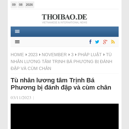
09
08
2026
HOME
2023
NOVEMBER
3
PHÁP LUẬT
TÙ
NHÂN LƯƠNG TÂM TRỊNH BÁ PHƯƠNG BỊ ĐÁNH
ĐẬP VÀ CÙM CHÂN
Tù nhân lương tâm Trịnh Bá
Phương bị đánh đập và cùm chân
03/11/2023
|