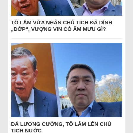
TÔ LÂM VỪA NHẬN CHỦ TỊCH ĐÃ DÍNH
„DỚP“, VƯỢNG VIN CÓ ÂM MƯU GÌ?
ĐÁ LƯƠNG CƯỜNG, TÔ LÂM LÊN CHỦ
TỊCH NƯỚC