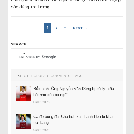
sản dùng lực lượng…
1
2
3
NEXT →
SEARCH
LATEST
POPULAR
COMMENTS
TAGS
Bắc ninh: Ông Nguyễn Văn Dũng bị xử lý, câu
hỏi nào còn bỏ ngỏ?
08/08/2026
Cá độ bóng đá: Chủ tịch xã Thanh Hóa bị khai
trừ Đảng
08/08/2026