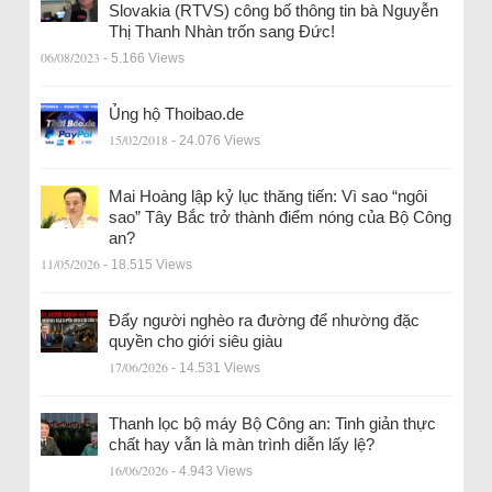
Slovakia (RTVS) công bố thông tin bà Nguyễn
Thị Thanh Nhàn trốn sang Đức!
06/08/2023
- 5.166 Views
Ủng hộ Thoibao.de
15/02/2018
- 24.076 Views
Mai Hoàng lập kỷ lục thăng tiến: Vì sao “ngôi
sao” Tây Bắc trở thành điểm nóng của Bộ Công
an?
11/05/2026
- 18.515 Views
Đẩy người nghèo ra đường để nhường đặc
quyền cho giới siêu giàu
17/06/2026
- 14.531 Views
Thanh lọc bộ máy Bộ Công an: Tinh giản thực
chất hay vẫn là màn trình diễn lấy lệ?
16/06/2026
- 4.943 Views