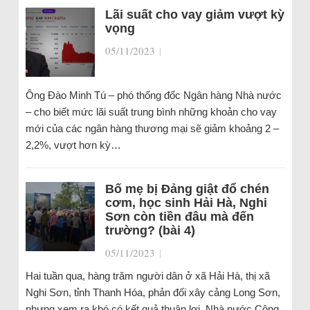
Lãi suất cho vay giảm vượt kỳ
vọng
05/11/2023
|
Ông Đào Minh Tú – phó thống đốc Ngân hàng Nhà nước
– cho biết mức lãi suất trung bình những khoản cho vay
mới của các ngân hàng thương mại sẽ giảm khoảng 2 –
2,2%, vượt hơn kỳ…
Bố mẹ bị Đảng giật đổ chén
cơm, học sinh Hải Hà, Nghi
Sơn còn tiền đâu mà đến
trường? (bài 4)
05/11/2023
|
Hai tuần qua, hàng trăm người dân ở xã Hải Hà, thị xã
Nghi Sơn, tỉnh Thanh Hóa, phản đối xây cảng Long Sơn,
nhưng xem ra khó có kết quả thuận lợi. Nhà nước Cộng