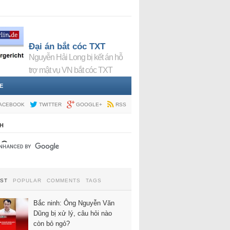
Đại án bắt cóc TXT
Nguyễn Hải Long bị kết án hỗ
trợ mật vụ VN bắt cóc TXT
E
ACEBOOK
TWITTER
GOOGLE+
RSS
H
EST
POPULAR
COMMENTS
TAGS
Bắc ninh: Ông Nguyễn Văn
Dũng bị xử lý, câu hỏi nào
còn bỏ ngỏ?