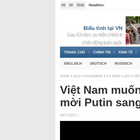
08
08
2026
Headline:
Tin bà Nguyễn Thị Thanh Nhàn đang ẩn náu tại Đức
Biểu tình tại VN
Sau 43 năm, sự kiện chính trị
chấn động toàn quốc
TRANG CHỦ
CHÍNH TRỊ
KINH TẾ
ENGLISCH
DEUTSCH
RUSSISCH
HOME
2023
NOVEMBER
6
PHÁP LUẬT
VIỆ
Việt Nam muốn 
mời Putin san
06/11/2023
|