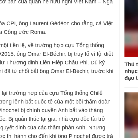
cơ bản của quan hệ hữu nghị Việt Nam – Nga
Tòa CPI, ông Laurent Gédéon cho rằng, cả Việt
ia Công ước Roma.
ột tiền lệ, về trường hợp cựu Tổng thống
15, ông Omar El-Béchir, bị truy tố vì tội diệt
dự Thượng đỉnh Liên Hiệp Châu Phi. Dù ký
Thủ 
nhục 
ã từ chối bắt ông Omar El-Béchir, trước khi
đạo 
lại trường hợp của cựu Tổng thống Chilê
trong lệnh bắt quốc tế của một bồi thẩm đoàn
inochet bị chính quyền Anh bắt vào tháng
. Bị quản thúc tại gia, nhà cựu độc tài trở
o quyết định của các thẩm phán Anh. Nhưng
c thi hành cho đến khi ông Pinochet được trả