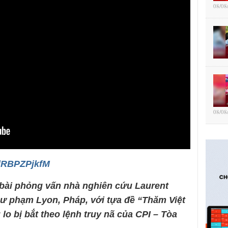
08/08
08/08
nlRBPZPjkfM
ó bài phỏng vấn nhà nghiên cứu
Laurent
ư phạm Lyon, Pháp, với tựa đề “Thăm Việt
o bị bắt theo lệnh truy nã của CPI – Tòa