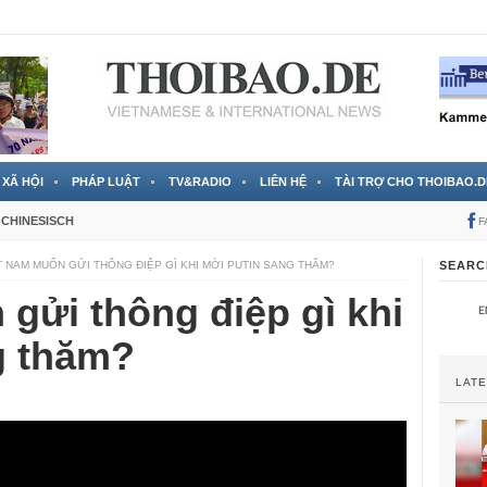
 đã được chính thức xác nhận
3 Jahren ago
XÃ HỘI
PHÁP LUẬT
TV&RADIO
LIÊN HỆ
TÀI TRỢ CHO THOIBAO.D
CHINESISCH
F
T NAM MUỐN GỬI THÔNG ĐIỆP GÌ KHI MỜI PUTIN SANG THĂM?
SEARC
gửi thông điệp gì khi
g thăm?
LAT