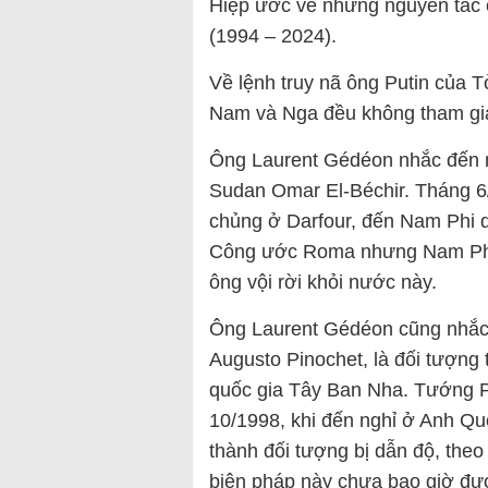
Hiệp ước về những nguyên tắc 
(1994 – 2024).
Về lệnh truy nã ông Putin của 
Nam và Nga đều không tham g
Ông Laurent Gédéon nhắc đến m
Sudan Omar El-Béchir. Tháng 6/20
chủng ở Darfour, đến Nam Phi 
Công ước Roma nhưng Nam Phi đ
ông vội rời khỏi nước này.
Ông Laurent Gédéon cũng nhắc 
Augusto Pinochet, là đối tượng 
quốc gia Tây Ban Nha. Tướng P
10/1998, khi đến nghỉ ở Anh Quốc
thành đối tượng bị dẫn độ, the
biện pháp này chưa bao giờ đượ