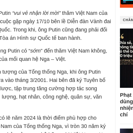
Putin
“vui vẻ nhận lời mời”
thăm Việt Nam của
CHÂM
cuộc gặp ngày 17/10 bên lề Diễn đàn Vành đai
ốc. Trong khi, ông Putin cũng đang phải đối
o Tòa án Hình sự Quốc tế ban hành.
ng Putin có “
sớm
” đến thăm Việt Nam không,
 của mối quan hệ Nga – Việt.
 tượng của Tổng thống Nga, khi ông Putin
ra vào tháng 3/2001. Hai bên đã ký Tuyên bố
 lược, tập trung tăng cường hợp tác song
Phạt
 lượng, hạt nhân, công nghệ, quân sự, văn
dùng
nhiệ
chí
có lẽ năm 2024 là thời điểm phù hợp cho
 Nam của Tổng thống Nga, vì tròn 30 năm ký