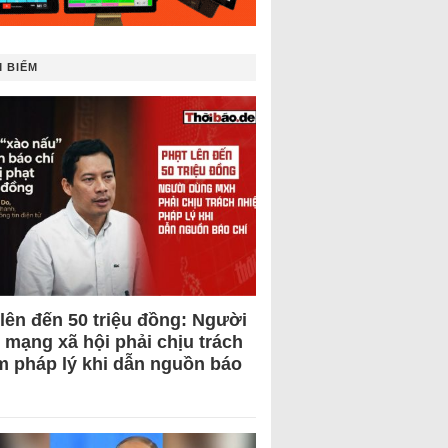
 BIẾM
 lên đến 50 triệu đồng: Người
 mạng xã hội phải chịu trách
m pháp lý khi dẫn nguồn báo