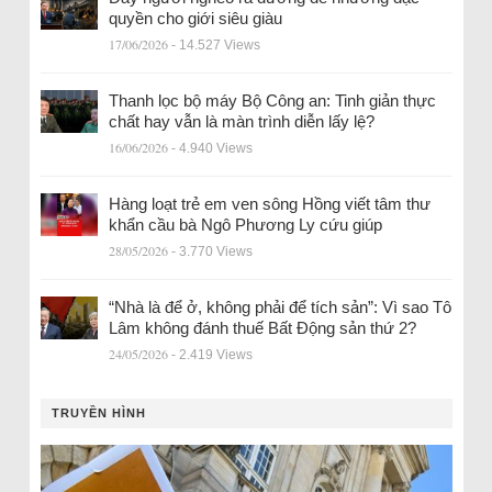
quyền cho giới siêu giàu
17/06/2026
- 14.527 Views
Thanh lọc bộ máy Bộ Công an: Tinh giản thực
chất hay vẫn là màn trình diễn lấy lệ?
16/06/2026
- 4.940 Views
Hàng loạt trẻ em ven sông Hồng viết tâm thư
khẩn cầu bà Ngô Phương Ly cứu giúp
28/05/2026
- 3.770 Views
“Nhà là để ở, không phải để tích sản”: Vì sao Tô
Lâm không đánh thuế Bất Động sản thứ 2?
24/05/2026
- 2.419 Views
TRUYỀN HÌNH