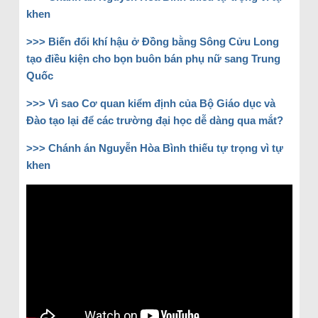
khen
>>>
Biến đổi khí hậu ở Đồng bằng Sông Cửu Long
tạo điều kiện cho bọn buôn bán phụ nữ sang Trung
Quốc
>>>
Vì sao Cơ quan kiểm định của Bộ Giáo dục và
Đào tạo lại để các trường đại học dễ dàng qua mắt?
>>>
Chánh án Nguyễn Hòa Bình thiếu tự trọng vì tự
khen