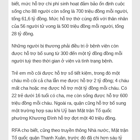
biết, mức hỗ trợ chi phí sinh hoạt đảm bảo ổn định cuộc
sống cho 88 người còn sống là 700 triệu đồng mỗi người,
tổng 61,6 tỷ đồng. Mức hỗ trợ thờ cúng đối với thân nhân
của 56 người tử vong là 500 triệu đồng mỗi người, tổng
28 tỷ đồng.
Những người bị thương phải điều trị ở bệnh viện còn
được hỗ trợ bổ sung từ 300 đến một tỷ đồng đồng mỗi
người tuỳ theo thời gian ở viện và tình trạng bệnh.
Trẻ em mồ côi được hỗ trợ sổ tiết kiệm, trong đó một
cháu mồ côi cả cha lẫn mẹ được hỗ trợ 2 tỷ đồng; 4 cháu
mất cha hoặc mẹ được hỗ trợ một tỷ đồng mỗi cháu. Có
22 trẻ dưới 16 tuổi có cha, mẹ còn sống được hỗ trợ 600
triệu đồng mỗi cháu. Ngoài ra, quận cũng hỗ trợ bổ sung
một trường hợp sau khi Uỷ ban Mặt trận Tổ quốc
phường Khương Đình hỗ trợ đợt một 40 triệu đồng.
RFA cho biết, cũng theo truyền thông Nhà nước, Mặt trận
Tổ quốc quận Thanh Xuân, trước đó đã chi hơn sáu tỷ