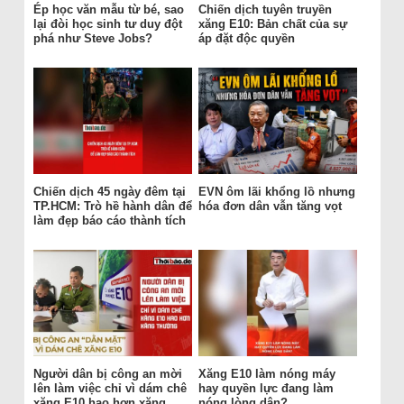
Ép học văn mẫu từ bé, sao
Chiến dịch tuyên truyền
lại đòi học sinh tư duy đột
xăng E10: Bản chất của sự
phá như Steve Jobs?
áp đặt độc quyền
Chiến dịch 45 ngày đêm tại
EVN ôm lãi khổng lồ nhưng
TP.HCM: Trò hề hành dân để
hóa đơn dân vẫn tăng vọt
làm đẹp báo cáo thành tích
Người dân bị công an mời
Xăng E10 làm nóng máy
lên làm việc chỉ vì dám chê
hay quyền lực đang làm
xăng E10 hao hơn xăng
nóng lòng dân?