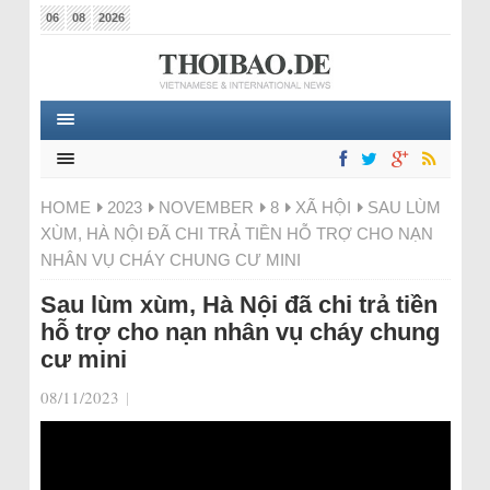
06
08
2026
HOME
2023
NOVEMBER
8
XÃ HỘI
SAU LÙM
XÙM, HÀ NỘI ĐÃ CHI TRẢ TIỀN HỖ TRỢ CHO NẠN
NHÂN VỤ CHÁY CHUNG CƯ MINI
Sau lùm xùm, Hà Nội đã chi trả tiền
hỗ trợ cho nạn nhân vụ cháy chung
cư mini
08/11/2023
|