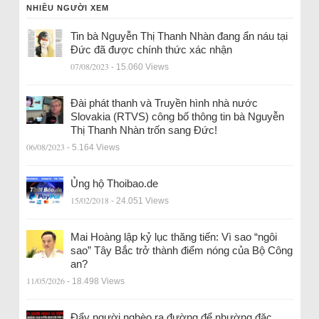
NHIỀU NGƯỜI XEM
Tin bà Nguyễn Thị Thanh Nhàn đang ẩn náu tại
Đức đã được chính thức xác nhận
07/08/2023
- 15.060 Views
Đài phát thanh và Truyền hình nhà nước
Slovakia (RTVS) công bố thông tin bà Nguyễn
Thị Thanh Nhàn trốn sang Đức!
06/08/2023
- 5.164 Views
Ủng hộ Thoibao.de
15/02/2018
- 24.051 Views
Mai Hoàng lập kỷ lục thăng tiến: Vì sao “ngôi
sao” Tây Bắc trở thành điểm nóng của Bộ Công
an?
11/05/2026
- 18.498 Views
Đẩy người nghèo ra đường để nhường đặc