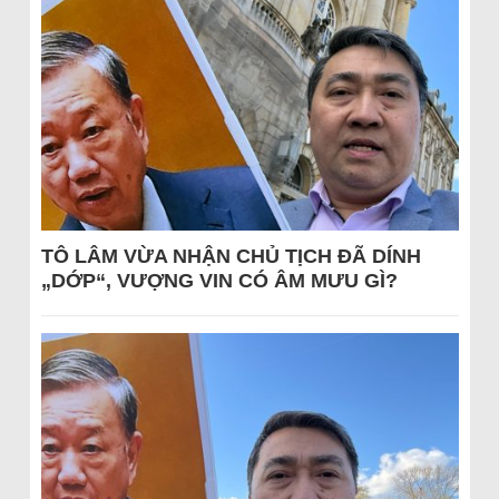
TÔ LÂM VỪA NHẬN CHỦ TỊCH ĐÃ DÍNH
„DỚP“, VƯỢNG VIN CÓ ÂM MƯU GÌ?