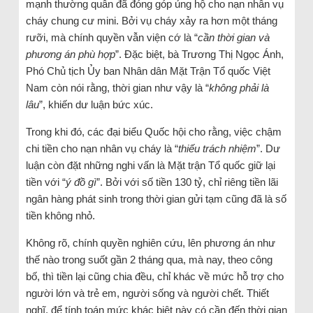
mạnh thường quân đã đóng góp ủng hộ cho nạn nhân vụ
cháy chung cư mini. Bởi vụ cháy xảy ra hơn một tháng
rưỡi, mà chính quyền vẫn viện cớ là “
cần thời gian và
phương án phù hợp
”. Đặc biệt, bà Trương Thị Ngọc Ánh,
Phó Chủ tịch Ủy ban Nhân dân Mặt Trận Tổ quốc Việt
Nam còn nói rằng, thời gian như vậy là “
không phải là
lâu
”, khiến dư luận bức xúc.
Trong khi đó, các đại biểu Quốc hội cho rằng, việc chậm
chi tiền cho nạn nhân vụ cháy là “
thiếu trách nhiệm
”. Dư
luận còn đặt những nghi vấn là Mặt trận Tổ quốc giữ lại
tiền với “
ý đồ gì
”. Bởi với số tiền 130 tỷ, chỉ riêng tiền lãi
ngân hàng phát sinh trong thời gian gửi tạm cũng đã là số
tiền không nhỏ.
Không rõ, chính quyền nghiên cứu, lên phương án như
thế nào trong suốt gần 2 tháng qua, mà nay, theo công
bố, thì tiền lại cũng chia đều, chỉ khác về mức hỗ trợ cho
người lớn và trẻ em, người sống và người chết. Thiết
nghĩ, để tính toán mức khác biệt này có cần đến thời gian