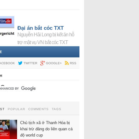
Đại án bắt cóc TXT
Nguyễn Hải Long bị kết án hỗ
trợ mật vụ VN bắt cóc TXT
E
ACEBOOK
TWITTER
GOOGLE+
RSS
H
EST
POPULAR
COMMENTS
TAGS
Chủ tịch xã ở Thanh Hóa bị
khai trừ đảng do liên quan cá
độ world cup