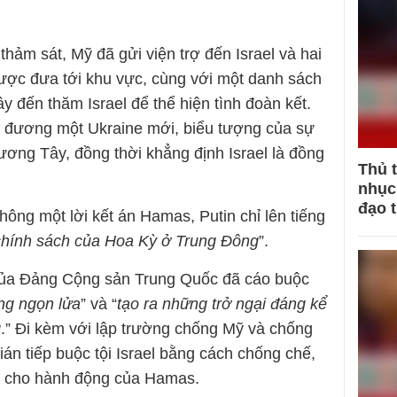
thảm sát, Mỹ đã gửi viện trợ đến Israel và hai
được đưa tới khu vực, cùng với một danh sách
 đến thăm Israel để thể hiện tình đoàn kết.
 đương một Ukraine mới, biểu tượng của sự
ương Tây, đồng thời khẳng định Israel là đồng
Thủ 
nhục 
đạo 
không một lời kết án Hamas, Putin chỉ lên tiếng
 chính sách của Hoa Kỳ ở Trung Đông
”.
của Đảng Cộng sản Trung Quốc đã cáo buộc
ng ngọn lửa
” và “
tạo ra những trở ngại đáng kể
g
.” Đi kèm với lập trường chống Mỹ và chống
ián tiếp buộc tội Israel bằng cách chống chế,
ữa cho hành động của Hamas.