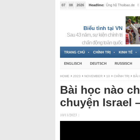
07
08
2026
Headline:
Ủng hộ Thoibao.de
8 
Biểu tình tại VN
Sau 43 năm, sự kiện chính trị
chấn động toàn quốc
TRANG CHỦ
CHÍNH TRỊ
KINH TẾ
ENGLISCH
DEUTSCH
RUSSISCH
HOME
2023
NOVEMBER
10
CHÍNH TRỊ
BÀI
Bài học nào ch
chuyện Israel
10/11/2023
|