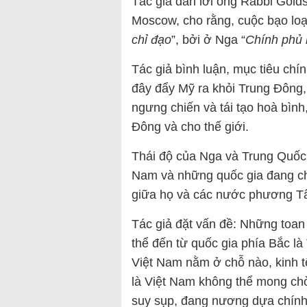
Tác giả dẫn lời ông Rabbi Goldsc
Moscow, cho rằng, cuộc bạo loạ
chỉ đạo
”, bởi ở Nga “
Chính phủ 
Tác giả bình luận, mục tiêu chí
đây đẩy Mỹ ra khỏi Trung Đông,
ngưng chiến và tái tạo hoà bình
Đông và cho thế giới.
Thái độ của Nga và Trung Quốc 
Nam và những quốc gia đang ch
giữa họ và các nước phương T
Tác giả đặt vấn đề: Những toan tí
thể đến từ quốc gia phía Bắc la
Việt Nam nằm ở chỗ nào, kinh tế,
là Việt Nam không thể mong ch
suy sụp, đang nương dựa chính T