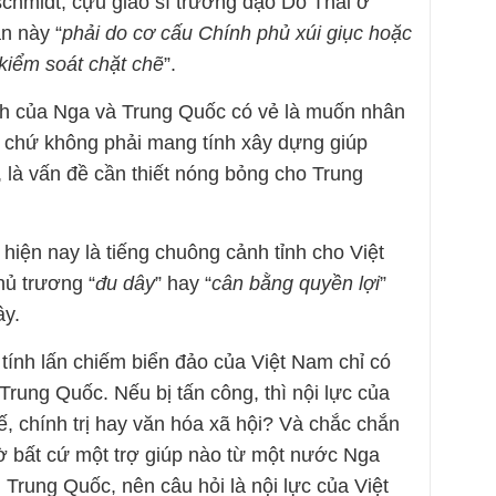
hmidt, cựu giáo sĩ trưởng đạo Do Thái ở
n này “
phải do cơ cấu Chính phủ xúi giục hoặc
kiểm soát chặt chẽ
”.
nh của Nga và Trung Quốc có vẻ là muốn nhân
 chứ không phải mang tính xây dựng giúp
, là vấn đề cần thiết nóng bỏng cho Trung
hiện nay là tiếng chuông cảnh tỉnh cho Việt
ủ trương “
đu dây
” hay “
cân bằng quyền lợi
”
ây.
nh lấn chiếm biển đảo của Việt Nam chỉ có
̀ Trung Quốc. Nếu bị tấn công, thì nội lực của
 chính trị hay văn hóa xã hội? Và chắc chắn
ờ bất cứ một trợ giúp nào từ một nước Nga
rung Quốc, nên câu hỏi là nội lực của Việt