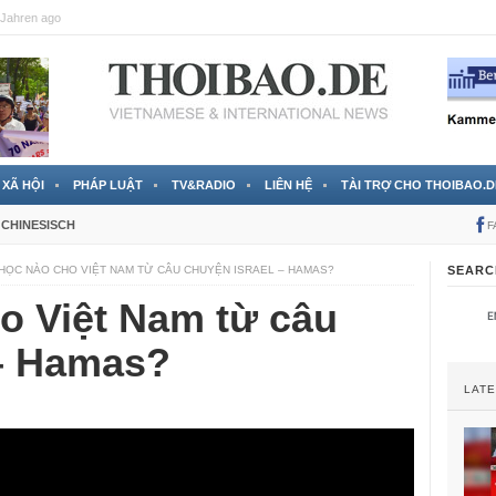
Jahren ago
XÃ HỘI
PHÁP LUẬT
TV&RADIO
LIÊN HỆ
TÀI TRỢ CHO THOIBAO.D
CHINESISCH
F
 HỌC NÀO CHO VIỆT NAM TỪ CÂU CHUYỆN ISRAEL – HAMAS?
SEARC
o Việt Nam từ câu
 – Hamas?
LAT