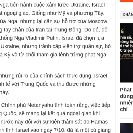
 Nga tiến hành cuộc xâm lược Ukraine, Israel
mặt ngoại giao. Giống như Mỹ và phương Tây,
CHÂM
của Nga, nhưng lại cần sự hỗ trợ của Moscow
g tay chân của Iran tại Trung Đông. Do đó, để
thống Nga Vladimir Putin, Israel đã chọn lựa
kraine, nhưng tránh cấp viện trợ quân sự, bỏ
oa Kỳ và từ chối tham gia lệnh trừng phạt Nga
những rủi ro của chính sách thực dụng, Israel
nh tế với Trung Quốc và thu được những
Phạt
này.
dùng
nhiệ
u Chính phủ Netanyahu tính toán rằng, việc tiếp
chí
 Quốc, sẽ mang lại kết quả ngoại giao khi
i nước này đối với sự kiện thảm sát do Hamas
h lính Israel vào ngày 7/10, đã là một cú giáng