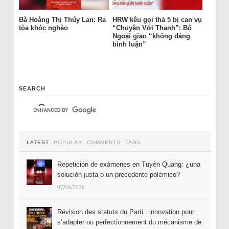
Bà Hoàng Thị Thúy Lan: Ra
HRW kêu gọi thả 5 bị can vụ
tòa khóc nghèo
“Chuyện Với Thanh”: Bộ
Ngoại giao “không đáng
bình luận”
SEARCH
LATEST
POPULAR
COMMENTS
TAGS
Repetición de exámenes en Tuyên Quang: ¿una
solución justa o un precedente polémico?
07/08/2026
Révision des statuts du Parti : innovation pour
s’adapter ou perfectionnement du mécanisme de