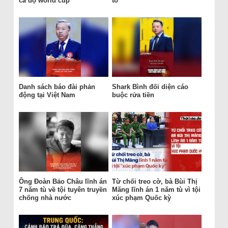
cá độ world cup
tố
Danh sách báo đài phản
Shark Bình đối diện cáo
động tại Việt Nam
buộc rửa tiền
Ông Đoàn Bảo Châu lĩnh án
Từ chối treo cờ, bà Bùi Thị
7 năm tù về tội tuyên truyền
Măng lĩnh án 1 năm tù vì tội
chống nhà nước
xúc phạm Quốc kỳ