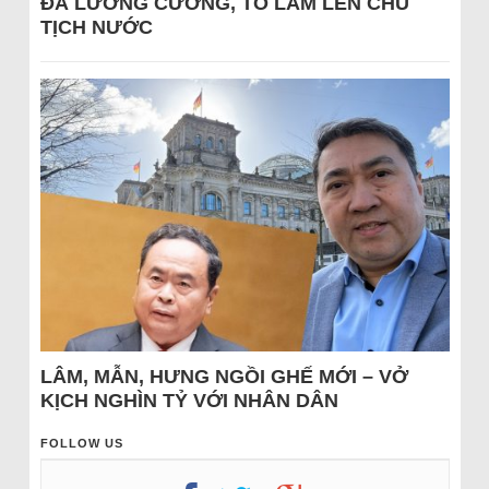
ĐÁ LƯƠNG CƯỜNG, TÔ LÂM LÊN CHỦ
TỊCH NƯỚC
LÂM, MẪN, HƯNG NGỒI GHẾ MỚI – VỞ
KỊCH NGHÌN TỶ VỚI NHÂN DÂN
FOLLOW US