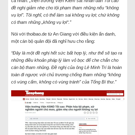
cá nhân:
„Viện trưởng Viện Kiểm sát Nhân dân Tối cao
đề nghị giảm nhẹ cho tội phạm tham nhũng nếu “không
vụ lợi”. Tôi nghĩ, có thể làm sai không vụ lợi; chứ không
có tham nhũng „không vụ lợi“.”
Nói với thoibao.de từ An Giang với điều kiện ẩn danh,
một cán bộ quân đội đã nghỉ hưu cho rằng:
“Đây là một đề nghị hết sức bất hợp lý, như thế sẽ tạo ra
những điều khoản pháp lý làm vỏ bọc để che chắn cho
cán bộ tham nhũng. Đề nghị của ông Lê Minh Trí là hoàn
toàn đi ngược với chủ trương chống tham nhũng “không
có vùng cấm, không có vùng tránh” của Tổng Bí thư.”