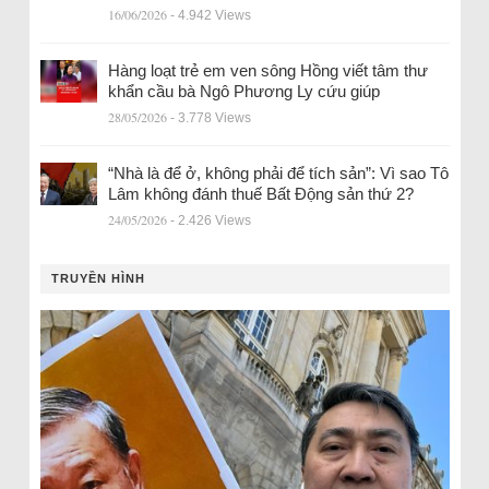
16/06/2026
- 4.942 Views
Hàng loạt trẻ em ven sông Hồng viết tâm thư
khẩn cầu bà Ngô Phương Ly cứu giúp
28/05/2026
- 3.778 Views
“Nhà là để ở, không phải để tích sản”: Vì sao Tô
Lâm không đánh thuế Bất Động sản thứ 2?
24/05/2026
- 2.426 Views
TRUYỀN HÌNH