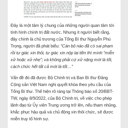
Đây là một tâm lý chung của những người quan tâm tới
tình hình chính trị đất nước. Nhưng ít người biết rằng,
đây chính là chủ trương của Tổng Bí thư Nguyễn Phú
Trọng, người đã phát biểu:
“Cán bộ nào đã có sai phạm
rồi tự giác xin thôi, tự giác xin nộp lại tiền thì mình “miễn
xử hoặc xử nhẹ”; và không phải cứ xử nặng mới là tốt,
cách chức hết tất cả mới là tốt…”
Vấn đề đó đã được Bộ Chính trị và Ban Bí thư Đảng
Cộng sản Việt Nam nghị quyết khóa theo yêu cầu của
Tổng Bí thư. Thể hiện rõ ràng tại Thông báo số 20/BBT-
TW, ngày 8/9/2022, của Bộ Chính trị, về việc cho phép
lãnh đạo từ Ủy viên Trung ương trở lên, nếu tham nhũng,
khắc phục hậu quả và chủ động xin thôi chức, sẽ được
miễn truy tố hình sự.