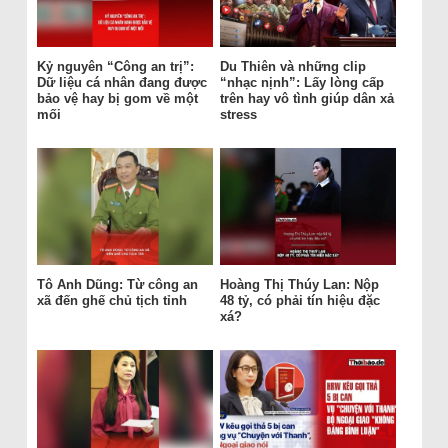
Kỷ nguyên “Công an trị”:
Du Thiên và những clip
Dữ liệu cá nhân đang được
“nhạc nịnh”: Lấy lòng cấp
bảo vệ hay bị gom về một
trên hay vô tình giúp dân xả
mối
stress
Tô Anh Dũng: Từ công an
Hoàng Thị Thúy Lan: Nộp
xã đến ghế chủ tịch tỉnh
48 tỷ, có phải tín hiệu đặc
xá?