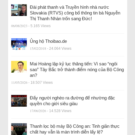
Đài phát thanh và Truyền hình nhà nước
Slovakia (RTVS) công bố thông tin bà Nguyễn
Thị Thanh Nhàn trốn sang Đức!
06/08/2023
- 5.165 Views
Ủng hộ Thoibao.de
15/02/2018
- 24.064 Views
Mai Hoàng lập kỷ lục thăng tiến: Vì sao “ngôi
sao” Tây Bắc trở thành điểm nóng của Bộ Công
an?
11/05/2026
- 18.507 Views
Đẩy người nghèo ra đường để nhường đặc
quyền cho giới siêu giàu
17/06/2026
- 14.528 Views
Thanh lọc bộ máy Bộ Công an: Tinh giản thực
chất hay vẫn là màn trình diễn lấy lệ?