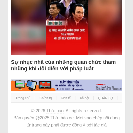
Sự nhục nhã của những quan chức tham
nhũng khi đối diện với pháp luật
Trang chủ
Chính trị
Kinh tế
Xã hội
QUÂN SỰ
© 2026
Thời báo
. All rights reserved.
Bản quyền @2025 Thời báo.de. Mọi sao chép nội dung
từ trang này phải được đồng ý bởi tác giả