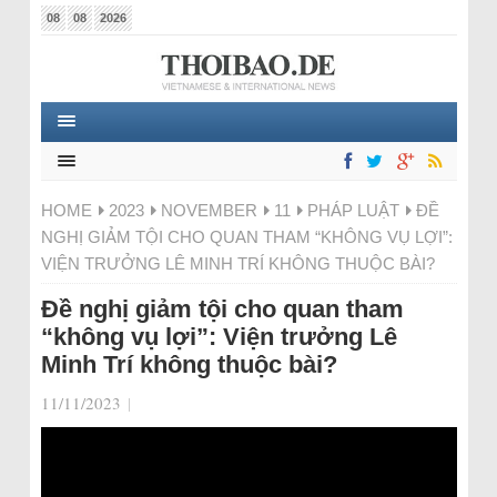
08
08
2026
HOME
2023
NOVEMBER
11
PHÁP LUẬT
ĐỀ
NGHỊ GIẢM TỘI CHO QUAN THAM “KHÔNG VỤ LỢI”:
VIỆN TRƯỞNG LÊ MINH TRÍ KHÔNG THUỘC BÀI?
Đề nghị giảm tội cho quan tham
“không vụ lợi”: Viện trưởng Lê
Minh Trí không thuộc bài?
11/11/2023
|