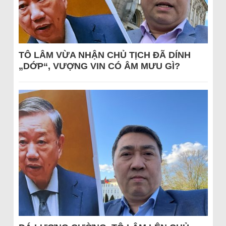
TÔ LÂM VỪA NHẬN CHỦ TỊCH ĐÃ DÍNH
„DỚP“, VƯỢNG VIN CÓ ÂM MƯU GÌ?