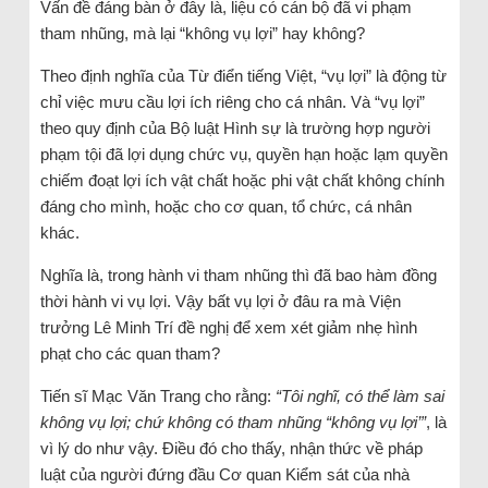
Vấn đề đáng bàn ở đây là, liệu có cán bộ đã vi phạm
tham nhũng, mà lại “không vụ lợi” hay không?
Theo định nghĩa của Từ điển tiếng Việt, “vụ lợi” là động từ
chỉ việc mưu cầu lợi ích riêng cho cá nhân. Và “vụ lợi”
theo quy định của Bộ luật Hình sự là trường hợp người
phạm tội đã lợi dụng chức vụ, quyền hạn hoặc lạm quyền
chiếm đoạt lợi ích vật chất hoặc phi vật chất không chính
đáng cho mình, hoặc cho cơ quan, tổ chức, cá nhân
khác.
Nghĩa là, trong hành vi tham nhũng thì đã bao hàm đồng
thời hành vi vụ lợi. Vậy bất vụ lợi ở đâu ra mà Viện
trưởng Lê Minh Trí đề nghị để xem xét giảm nhẹ hình
phạt cho các quan tham?
Tiến sĩ Mạc Văn Trang cho rằng:
“Tôi nghĩ, có thể làm sai
không vụ lợi; chứ không có tham nhũng “không vụ lợi’”
, là
vì lý do như vậy. Điều đó cho thấy, nhận thức về pháp
luật của người đứng đầu Cơ quan Kiểm sát của nhà