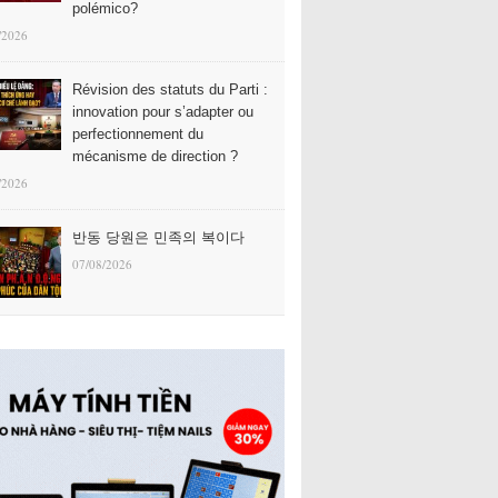
polémico?
/2026
Révision des statuts du Parti :
innovation pour s’adapter ou
perfectionnement du
mécanisme de direction ?
/2026
반동 당원은 민족의 복이다
07/08/2026