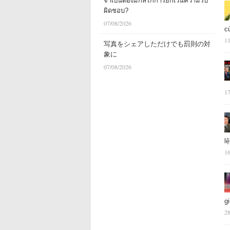
จำเป็นต้องมีกลไกการยกเว้นความรับ
ผิดชอบ?
07/08/2026
c
11
写真をシェアしただけでも罰則の対
象に
07/08/2026
17
l
16
g
28