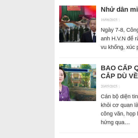
Nhử dân mi
16/08/2025
|
Ngày 7-8, Công
anh H.V.N để ră
vu khống, xúc 
BAO CẤP Q
CẮP DÙ VỀ
20/05/2025
|
Cán bộ diện tin
khỏi cơ quan l
công văn, họp 
hứng qua…