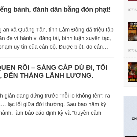
ếng bánh, đánh dân bằng đòn phạt!
07/08
 an xã Quảng Tân, tỉnh Lâm Đồng đã triệu tập
n đe vì hành vi đăng tải, bình luận xuyên tạc,
phạm uy tín của cán bộ. Được biết, do cán…
07/08
UEN RỒI – SÁNG CẮP DÙ ĐI, TỐI
, ĐẾN THÁNG LÃNH LƯƠNG.
h giản đang đứng trước “nỗi lo không tên”: ra
à… lạc lối giữa đời thường. Sau bao năm ký
hành, làm báo cáo định kỳ và “truyền cảm