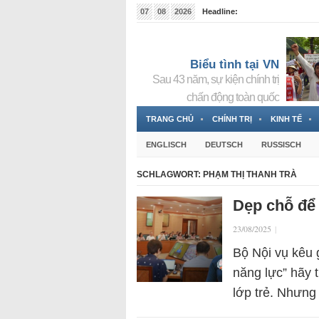
07
08
2026
Headline:
Tin bà Nguyễn Thị Thanh Nhàn đang ẩn náu tại Đức
Biểu tình tại VN
Sau 43 năm, sự kiện chính trị
chấn động toàn quốc
TRANG CHỦ
CHÍNH TRỊ
KINH TẾ
ENGLISCH
DEUTSCH
RUSSISCH
SCHLAGWORT:
PHẠM THỊ THANH TRÀ
Dẹp chỗ để 
23/08/2025
|
Bộ Nội vụ kêu 
năng lực” hãy 
lớp trẻ. Nhưng