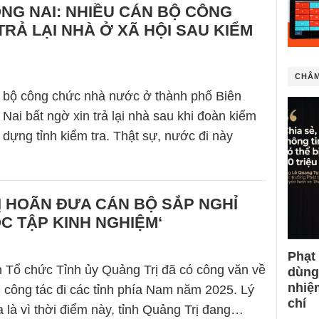
NG NAI: NHIỀU CÁN BỘ CÔNG
TRẢ LẠI NHÀ Ở XÃ HỘI SAU KIỂM
CHÂM
 bộ công chức nhà nước ở thành phố Biên
Nai bất ngờ xin trả lại nhà sau khi đoàn kiểm
 dựng tỉnh kiểm tra. Thật sự, nước đi này
 HOÃN ĐƯA CÁN BỘ SẮP NGHỈ
ỌC TẬP KINH NGHIỆM‘
Phạt
 Tổ chức Tỉnh ủy Quảng Trị đã có công văn về
dùng
nhiệ
 công tác đi các tỉnh phía Nam năm 2025. Lý
chí
 là vì thời điểm này, tỉnh Quảng Trị đang…