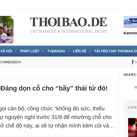
 đã được chính thức xác nhận
3 Jahren ago
XÃ HỘI
PHÁP LUẬT
TV&RADIO
LIÊN HỆ
TÀI TRỢ CHO THOIBAO.D
CHINESISCH
F
SEARC
Đảng dọn cỗ cho “bầy” thái tử đỏ!
gọi cán bộ, công chức “không đủ sức, thiếu
LAT
tự nguyện nghỉ trước 31/8 để nhường chỗ cho
 ở chế độ này, ai sẽ tự nhận mình kém cỏi và…