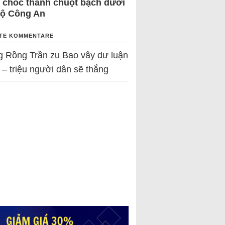
 chốc thành chuột bạch dưới
Bộ Công An
TE KOMMENTARE
g Rồng Trần
zu
Bao vây dư luận
 – triệu người dân sẽ thắng