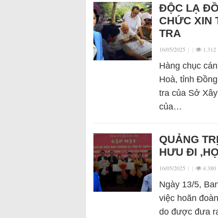
ĐỘC LẠ ĐỒ
CHỨC XIN 
TRA
16/05/2025
|
|
1.312
Hàng chục cán
Hoà, tỉnh Đồng 
tra của Sở Xây
của…
QUẢNG TRỊ
HƯU ĐI ‚H
16/05/2025
|
|
4.380
Ngày 13/5, Ban
việc hoãn đoàn
do được đưa ra