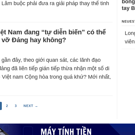
bỗng
 Lâm buộc phải đưa ra giải pháp thay thế tinh
tay 
NEUES
ệt Nam đang “tự diễn biến” có thể
Lon
n vỡ Đảng hay không?
viên
 gần đây, theo giới quan sát, các lãnh đạo
ng đã liên tiếp gián tiếp thừa nhận một số di
 Việt nam Cộng hòa trong quá khứ? Mới nhất,
2
3
NEXT →