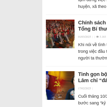
huyện, xã the
Chính sách 
Tổng Bí thư
01/03/2025
|
|
3.183
Khi nói về tìn
trong việc đầu
người ta thườn
Tinh gọn b
Lâm chỉ “đ
17/02/2025
|
Cuối tháng 10/
bước sang “kỷ 