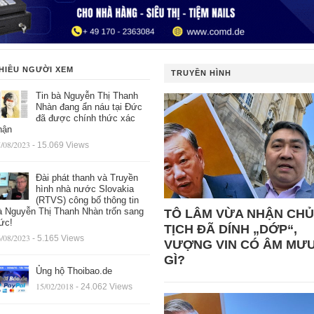
HIỀU NGƯỜI XEM
TRUYỀN HÌNH
Tin bà Nguyễn Thị Thanh
Nhàn đang ẩn náu tại Đức
đã được chính thức xác
hận
/08/2023
- 15.069 Views
Đài phát thanh và Truyền
hình nhà nước Slovakia
(RTVS) công bố thông tin
à Nguyễn Thị Thanh Nhàn trốn sang
TÔ LÂM VỪA NHẬN CHỦ
ức!
TỊCH ĐÃ DÍNH „DỚP“,
/08/2023
- 5.165 Views
VƯỢNG VIN CÓ ÂM MƯ
GÌ?
Ủng hộ Thoibao.de
15/02/2018
- 24.062 Views