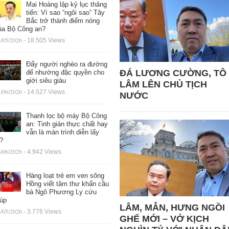
Mai Hoàng lập kỷ lục thăng
tiến: Vì sao “ngôi sao” Tây
Bắc trở thành điểm nóng
ủa Bộ Công an?
/05/2026
- 18.505 Views
Đẩy người nghèo ra đường
ĐÁ LƯƠNG CƯỜNG, TÔ
để nhường đặc quyền cho
giới siêu giàu
LÂM LÊN CHỦ TỊCH
/06/2026
- 14.527 Views
NƯỚC
Thanh lọc bộ máy Bộ Công
an: Tinh giản thực chất hay
vẫn là màn trình diễn lấy
ệ?
/06/2026
- 4.942 Views
Hàng loạt trẻ em ven sông
Hồng viết tâm thư khẩn cầu
bà Ngô Phương Ly cứu
iúp
LÂM, MẪN, HƯNG NGỒI
/05/2026
- 3.776 Views
GHẾ MỚI – VỞ KỊCH