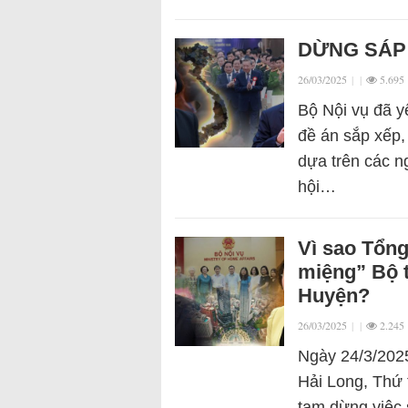
DỪNG SÁP
26/03/2025
|
|
5.695
Bộ Nội vụ đã y
đề án sắp xếp,
dựa trên các 
hội…
Vì sao Tổng
miệng” Bộ 
Huyện?
26/03/2025
|
|
2.245
Ngày 24/3/2025
Hải Long, Thứ 
tạm dừng việc 