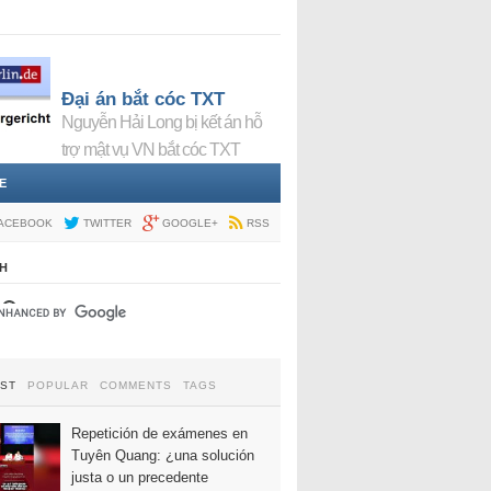
Đại án bắt cóc TXT
Nguyễn Hải Long bị kết án hỗ
trợ mật vụ VN bắt cóc TXT
E
ACEBOOK
TWITTER
GOOGLE+
RSS
H
EST
POPULAR
COMMENTS
TAGS
Repetición de exámenes en
Tuyên Quang: ¿una solución
justa o un precedente