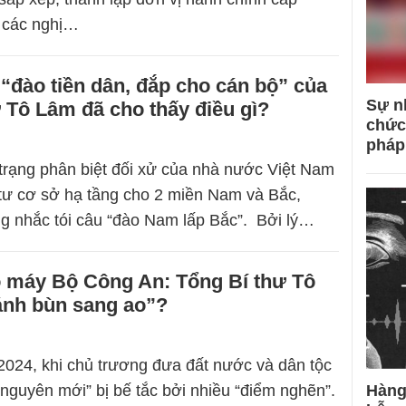
o các nghị…
“đào tiền dân, đắp cho cán bộ” của
Sự n
 Tô Lâm đã cho thấy điều gì?
chức
pháp
h trạng phân biệt đối xử của nhà nước Việt Nam
 tư cơ sở hạ tầng cho 2 miền Nam và Bắc,
g nhắc tói câu “đào Nam lấp Bắc”. Bởi lý…
ộ máy Bộ Công An: Tổng Bí thư Tô
ánh bùn sang ao”?
2024, khi chủ trương đưa đất nước và dân tộc
nguyên mới” bị bế tắc bởi nhiều “điểm nghẽn”.
Hàng