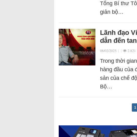
Tổng Bí thư Tô
giản bộ…
Lãnh đạo Vi
dẫn đến ta
08/02/2025
|
|
2.821
Trong thời gian
hàng đầu của đả
sản của chế độ
Bộ…
1