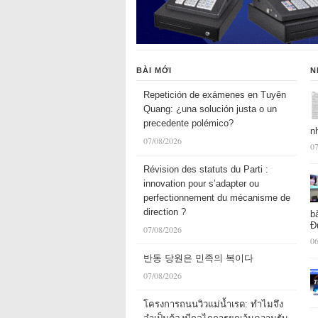
BÀI MỚI
N
Repetición de exámenes en Tuyên
Quang: ¿una solución justa o un
precedente polémico?
n
07/08/2026
07
Révision des statuts du Parti :
innovation pour s’adapter ou
perfectionnement du mécanisme de
direction ?
b
Đ
07/08/2026
06
반동 당원은 민족의 복이다
07/08/2026
โครงการถนนวิวแม่น้ำเรด: ทำไมจึง