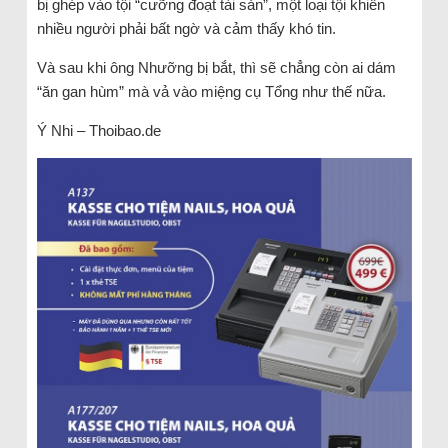
bị ghép vào tội “cưỡng đoạt tài sản”, một loại tội khiến
nhiều người phải bất ngờ và cảm thấy khó tin.
Và sau khi ông Nhưỡng bị bắt, thì sẽ chẳng còn ai dám
“ăn gan hùm” mà vả vào miệng cụ Tổng như thế nữa.
Ý Nhi – Thoibao.de