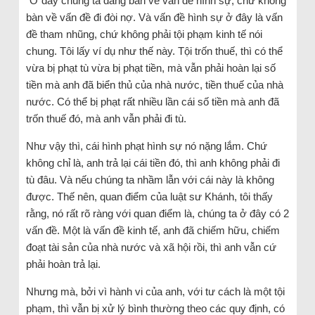
“Ở đây chúng ta đang bàn về vấn đề hình sự, chứ không
bàn về vấn đề đi đòi nợ. Và vấn đề hình sự ở đây là vấn
đề tham nhũng, chứ không phải tội phạm kinh tế nói
chung. Tôi lấy ví dụ như thế này. Tội trốn thuế, thì có thể
vừa bị phạt tù vừa bị phạt tiền, mà vẫn phải hoàn lại số
tiền mà anh đã biển thủ của nhà nước, tiền thuế của nhà
nước. Có thể bị phạt rất nhiều lần cái số tiền mà anh đã
trốn thuế đó, mà anh vẫn phải đi tù.
Như vậy thì, cái hình phạt hình sự nó nặng lắm. Chứ
không chỉ là, anh trả lại cái tiền đó, thì anh không phải đi
tù đâu. Và nếu chúng ta nhầm lẫn với cái này là không
được. Thế nên, quan điểm của luật sư Khánh, tôi thấy
rằng, nó rất rõ ràng với quan điểm là, chúng ta ở đây có 2
vấn đề. Một là vấn đề kinh tế, anh đã chiếm hữu, chiếm
đoạt tài sản của nhà nước và xã hội rồi, thì anh vẫn cứ
phải hoàn trả lại.
Nhưng mà, bởi vì hành vi của anh, với tư cách là một tội
phạm, thì vẫn bị xử lý bình thường theo các quy định, có