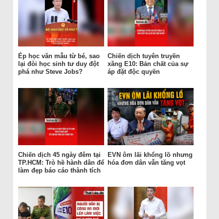
Ép học văn mẫu từ bé, sao
Chiến dịch tuyên truyền
lại đòi học sinh tư duy đột
xăng E10: Bản chất của sự
phá như Steve Jobs?
áp đặt độc quyền
Chiến dịch 45 ngày đêm tại
EVN ôm lãi khổng lồ nhưng
TP.HCM: Trò hề hành dân để
hóa đơn dân vẫn tăng vọt
làm đẹp báo cáo thành tích