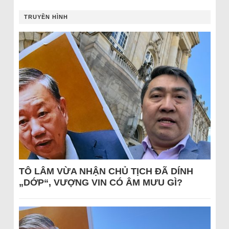
TRUYỀN HÌNH
TÔ LÂM VỪA NHẬN CHỦ TỊCH ĐÃ DÍNH
„DỚP“, VƯỢNG VIN CÓ ÂM MƯU GÌ?