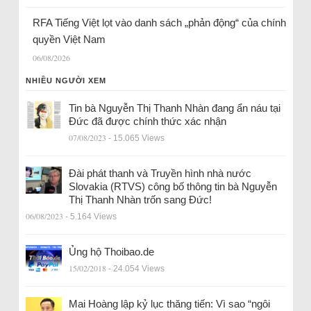
RFA Tiếng Việt lọt vào danh sách „phản động“ của chính
quyền Việt Nam
06/08/2026
NHIỀU NGƯỜI XEM
Tin bà Nguyễn Thị Thanh Nhàn đang ẩn náu tại
Đức đã được chính thức xác nhận
07/08/2023
- 15.065 Views
Đài phát thanh và Truyền hình nhà nước
Slovakia (RTVS) công bố thông tin bà Nguyễn
Thị Thanh Nhàn trốn sang Đức!
06/08/2023
- 5.164 Views
Ủng hộ Thoibao.de
15/02/2018
- 24.054 Views
Mai Hoàng lập kỷ lục thăng tiến: Vì sao “ngôi