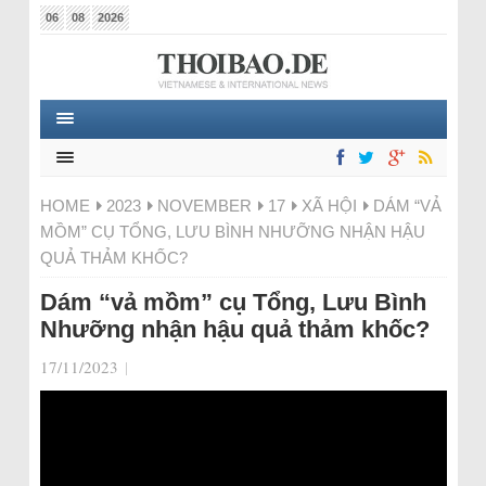
06
08
2026
HOME
2023
NOVEMBER
17
XÃ HỘI
DÁM “VẢ
MỒM” CỤ TỔNG, LƯU BÌNH NHƯỠNG NHẬN HẬU
QUẢ THẢM KHỐC?
Dám “vả mồm” cụ Tổng, Lưu Bình
Nhưỡng nhận hậu quả thảm khốc?
17/11/2023
|