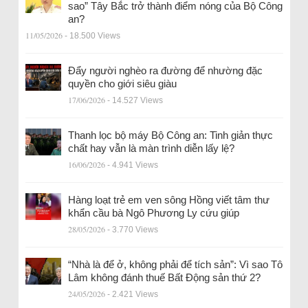
sao” Tây Bắc trở thành điểm nóng của Bộ Công
an?
11/05/2026
- 18.500 Views
Đẩy người nghèo ra đường để nhường đặc
quyền cho giới siêu giàu
17/06/2026
- 14.527 Views
Thanh lọc bộ máy Bộ Công an: Tinh giản thực
chất hay vẫn là màn trình diễn lấy lệ?
16/06/2026
- 4.941 Views
Hàng loạt trẻ em ven sông Hồng viết tâm thư
khẩn cầu bà Ngô Phương Ly cứu giúp
28/05/2026
- 3.770 Views
“Nhà là để ở, không phải để tích sản”: Vì sao Tô
Lâm không đánh thuế Bất Động sản thứ 2?
24/05/2026
- 2.421 Views