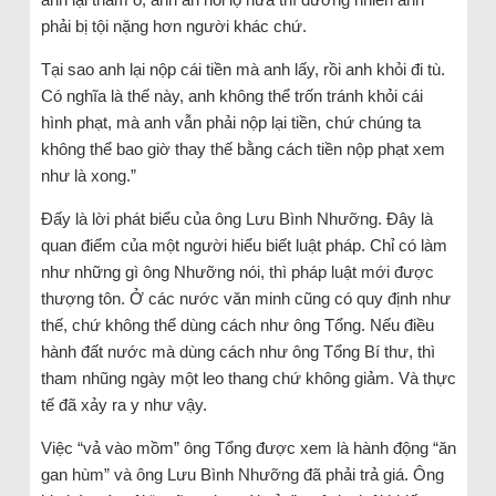
phải bị tội nặng hơn người khác chứ.
Tại sao anh lại nộp cái tiền mà anh lấy, rồi anh khỏi đi tù.
Có nghĩa là thế này, anh không thể trốn tránh khỏi cái
hình phạt, mà anh vẫn phải nộp lại tiền, chứ chúng ta
không thể bao giờ thay thế bằng cách tiền nộp phạt xem
như là xong.”
Đấy là lời phát biểu của ông Lưu Bình Nhưỡng. Đây là
quan điểm của một người hiểu biết luật pháp. Chỉ có làm
như những gì ông Nhưỡng nói, thì pháp luật mới được
thượng tôn. Ở các nước văn minh cũng có quy định như
thế, chứ không thể dùng cách như ông Tổng. Nếu điều
hành đất nước mà dùng cách như ông Tổng Bí thư, thì
tham nhũng ngày một leo thang chứ không giảm. Và thực
tế đã xảy ra y như vậy.
Việc “vả vào mồm” ông Tổng được xem là hành động “ăn
gan hùm” và ông Lưu Bình Nhưỡng đã phải trả giá. Ông