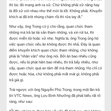
thì lúc đó mang anh ra xử. Chứ không phải xử nặng hay
là đối xử với nhau như thế mới là tốt. Không phải. Khuyến
khích ai đã trót nhúng chàm rồi thì rửa tay đi.”
Như vậy, ông Trọng có ý cho rằng, quan chức tham
nhũng mà trả lại tài sản tham nhũng, và xin rút lui, thì
được miễn tội hoặc xử nhẹ. Nghĩa là, ông Trọng ủng hộ
việc quan chức nếu ăn không được thì nhả. Đây là quan
điểm khuyến khích quan chức tham nhũng, chứ không
phải là “nhân văn” như ông nói. Bởi ăn bao nhiêu cũng
được, nếu bị phát hiện bao nhiêu, thì trả bấy nhiêu, như
vậy, quan chức quá an tâm để mà tham nhũng. Họ chỉ có
được hoặc hòa, chứ không phải mất mát gì, không phải
trả giá gì.
Trái ngược với ông Nguyễn Phú Trọng, trong một lần trả
lời VTC News, ông Lưu Bình Nhưỡng đã phát biểu rất rõ
ràng, như sau: