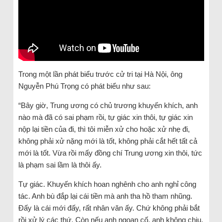
Trong một lần phát biểu trước cử tri tại Hà Nội, ông
Nguyễn Phú Trọng có phát biểu như sau:
“Bây giờ, Trung ương có chủ trương khuyến khích, anh
nào mà đã có sai phạm rồi, tự giác xin thôi, tự giác xin
nộp lại tiền của đi, thì tôi miễn xử cho hoặc xử nhẹ đi,
không phải xử nặng mới là tốt, không phải cắt hết tất cả
mới là tốt. Vừa rồi mấy đồng chí Trung ương xin thôi, tức
là phạm sai lầm là thôi ấy.
Tự giác. Khuyến khích hoan nghênh cho anh nghỉ công
tác. Anh bù đắp lại cái tiền mà anh tha hồ tham nhũng.
Đấy là cái mới đấy, rất nhân văn ấy. Chứ không phải bắt
rồi xử lý các thứ. Còn nếu anh ngoan cố, anh không chịu,