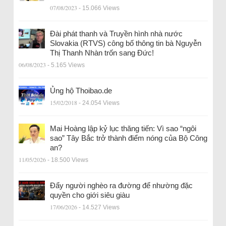
07/08/2023
- 15.066 Views
Đài phát thanh và Truyền hình nhà nước
Slovakia (RTVS) công bố thông tin bà Nguyễn
Thị Thanh Nhàn trốn sang Đức!
06/08/2023
- 5.165 Views
Ủng hộ Thoibao.de
15/02/2018
- 24.054 Views
Mai Hoàng lập kỷ lục thăng tiến: Vì sao “ngôi
sao” Tây Bắc trở thành điểm nóng của Bộ Công
an?
11/05/2026
- 18.500 Views
Đẩy người nghèo ra đường để nhường đặc
quyền cho giới siêu giàu
17/06/2026
- 14.527 Views