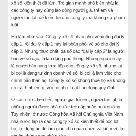
xổ số kiến thiết đã làm. Trò gian manh phổ biến nhất là
các công ty này dùng lao động người già, trẻ em và
người tàn tật, để kiếm lợi cho công ty mà không sợ phạm
luật.
Họ làm như sau: Công ty xổ số phân phối vé xuống đại lý
cấp 1, rồi đại lý cấp 1 này lại phân phối vé số cho đại lý
cấp 2. Nhưng thực chất, đa số các “đại lý cấp 2” là người
bán vé số dạo, là lao động phổ thông. Những người này
là người bán hàng trực tiếp cho công ty xổ số, nhưng lại
bị coi là đang tự kinh doanh vé số, bị coi là làm việc cho
chính bản thân họ. Công ty xổ số không thuê họ và không
có trách nhiệm gì với họ như Luật Lao động quy định.
Ở các nước tiên tiến, người già, trẻ em, người tàn tật, là
những người được nhà nước trợ cấp hoặc nuôi dưỡng.
Tuy nhiên, ở nước Cộng hòa Xã hội Chủ nghĩa Việt Nam,
nhà nước lập ra các công ty xổ số kiến thiết để bóc lột
họ, lợi dụng họ để làm giàu cho quan chức và kiếm về lợi
nhuận khủng cho nhà nước.