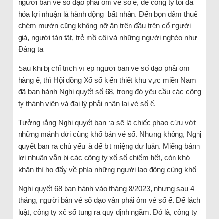
người bán vé số dạo phải ôm vé số ế, để công ty tối đa
hóa lợi nhuận là hành động bất nhân. Đến bọn đâm thuê
chém mướn cũng không nỡ ăn trên đầu trên cổ người
già, người tàn tật, trẻ mồ côi và những người nghèo như
Đảng ta.
Sau khi bị chỉ trích vì ép người bán vé số dạo phải ôm
hàng ế, thì Hội đồng Xổ số kiến thiết khu vực miền Nam
đã ban hành Nghị quyết số 68, trong đó yêu cầu các công
ty thành viên và đại lý phải nhận lại vé số ế.
Tưởng rằng Nghị quyết ban ra sẽ là chiếc phao cứu vớt
những mảnh đời cùng khổ bán vé số. Nhưng không, Nghị
quyết ban ra chủ yếu là để bịt miệng dư luận. Miếng bánh
lợi nhuận vẫn bị các công ty xổ số chiếm hết, còn khó
khăn thì họ đẩy về phía những người lao động cùng khổ.
Nghị quyết 68 ban hành vào tháng 8/2023, nhưng sau 4
tháng, người bán vé số dạo vẫn phải ôm vé số ế. Để lách
luật, công ty xổ số tung ra quy định ngầm. Đó là, công ty