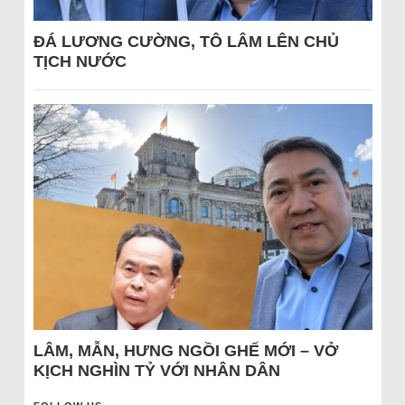
ĐÁ LƯƠNG CƯỜNG, TÔ LÂM LÊN CHỦ
TỊCH NƯỚC
LÂM, MẪN, HƯNG NGỒI GHẾ MỚI – VỞ
KỊCH NGHÌN TỶ VỚI NHÂN DÂN