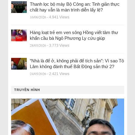
Thanh lọc bộ máy Bộ Công an: Tinh giản thực
chất hay vẫn là màn trình diễn lấy lệ?
16/06/2026
- 4.941 Views
Hàng loạt trẻ em ven sông Hồng viết tâm thư
khẩn cầu bà Ngô Phương Ly cứu giúp
28/05/2026
- 3.773 Views
“Nhà là để ở, không phải để tích sản”: Vì sao Tô
Lâm không đánh thuế Bất Động sản thứ 2?
24/05/2026
- 2.421 Views
TRUYỀN HÌNH