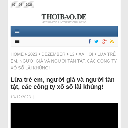
07
08
2026
HOME
2023
DEZEMBER
13
XÃ HỘI
LỪA TRẺ
EM, NGƯỜI GIÀ VÀ NGƯỜI TÀN TẬT, CÁC CÔNG TY
XỔ SỐ LÃI KHỦNG!
Lừa trẻ em, người già và người tàn
tật, các công ty xổ số lãi khủng!
13/12/2023
|