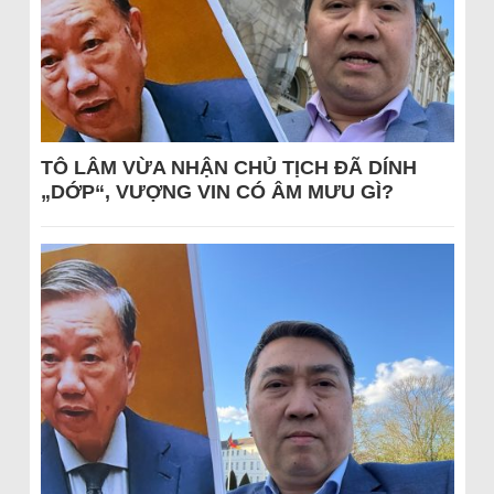
TÔ LÂM VỪA NHẬN CHỦ TỊCH ĐÃ DÍNH
„DỚP“, VƯỢNG VIN CÓ ÂM MƯU GÌ?