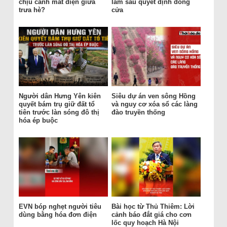
chịu cảnh mất điện giữa
làm sau quyết định đóng
trưa hè?
cửa
Người dân Hưng Yên kiên
Siêu dự án ven sông Hồng
quyết bám trụ giữ đất tổ
và nguy cơ xóa sổ các làng
tiên trước làn sóng đô thị
đào truyền thống
hóa ép buộc
EVN bóp nghẹt người tiêu
Bài học từ Thủ Thiêm: Lời
dùng bằng hóa đơn điện
cảnh báo đắt giá cho cơn
lốc quy hoạch Hà Nội