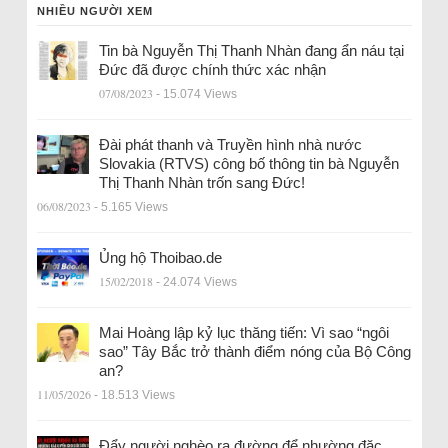
NHIỀU NGƯỜI XEM
Tin bà Nguyễn Thị Thanh Nhàn đang ẩn náu tại
Đức đã được chính thức xác nhận
07/08/2023
- 15.074 Views
Đài phát thanh và Truyền hình nhà nước
Slovakia (RTVS) công bố thông tin bà Nguyễn
Thị Thanh Nhàn trốn sang Đức!
06/08/2023
- 5.165 Views
Ủng hộ Thoibao.de
15/02/2018
- 24.074 Views
Mai Hoàng lập kỷ lục thăng tiến: Vì sao “ngôi
sao” Tây Bắc trở thành điểm nóng của Bộ Công
an?
11/05/2026
- 18.513 Views
Đẩy người nghèo ra đường để nhường đặc