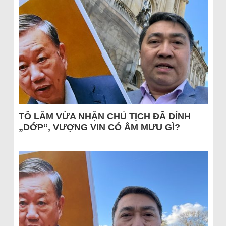
TÔ LÂM VỪA NHẬN CHỦ TỊCH ĐÃ DÍNH
„DỚP“, VƯỢNG VIN CÓ ÂM MƯU GÌ?