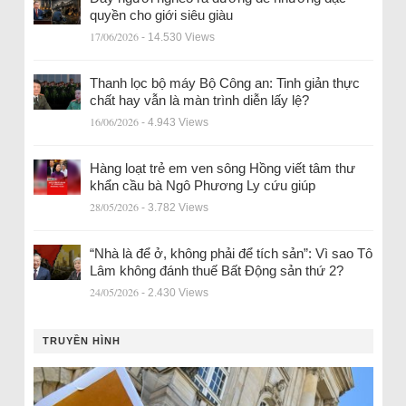
quyền cho giới siêu giàu
17/06/2026
- 14.530 Views
Thanh lọc bộ máy Bộ Công an: Tinh giản thực
chất hay vẫn là màn trình diễn lấy lệ?
16/06/2026
- 4.943 Views
Hàng loạt trẻ em ven sông Hồng viết tâm thư
khẩn cầu bà Ngô Phương Ly cứu giúp
28/05/2026
- 3.782 Views
“Nhà là để ở, không phải để tích sản”: Vì sao Tô
Lâm không đánh thuế Bất Động sản thứ 2?
24/05/2026
- 2.430 Views
TRUYỀN HÌNH