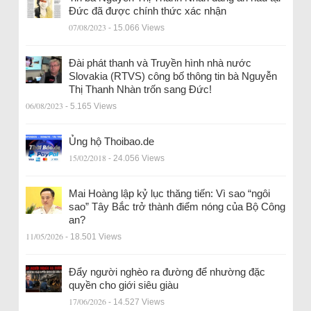
Đức đã được chính thức xác nhận
07/08/2023
- 15.066 Views
Đài phát thanh và Truyền hình nhà nước
Slovakia (RTVS) công bố thông tin bà Nguyễn
Thị Thanh Nhàn trốn sang Đức!
06/08/2023
- 5.165 Views
Ủng hộ Thoibao.de
15/02/2018
- 24.056 Views
Mai Hoàng lập kỷ lục thăng tiến: Vì sao “ngôi
sao” Tây Bắc trở thành điểm nóng của Bộ Công
an?
11/05/2026
- 18.501 Views
Đẩy người nghèo ra đường để nhường đặc
quyền cho giới siêu giàu
17/06/2026
- 14.527 Views