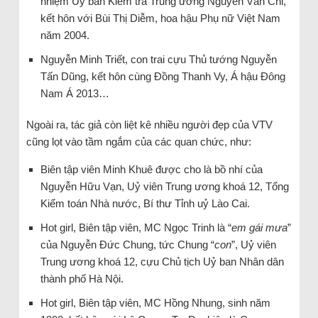
nhiệm Uỷ ban Kiểm tra Trung ương Nguyễn Văn Chi,
kết hôn với Bùi Thị Diễm, hoa hậu Phụ nữ Việt Nam
năm 2004.
Nguyễn Minh Triết, con trai cựu Thủ tướng Nguyễn
Tấn Dũng, kết hôn cùng Đồng Thanh Vy, Á hậu Đông
Nam Á 2013…
Ngoài ra, tác giả còn liệt kê nhiều người đẹp của VTV
cũng lọt vào tầm ngắm của các quan chức, như:
Biên tập viên Minh Khuê được cho là bồ nhí của
Nguyễn Hữu Vạn, Uỷ viên Trung ương khoá 12, Tổng
Kiểm toán Nhà nước, Bí thư Tỉnh uỷ Lào Cai.
Hot girl, Biên tập viên, MC Ngọc Trinh là “
em gái mưa
”
của Nguyễn Đức Chung, tức Chung “
con
”, Uỷ viên
Trung ương khoá 12, cựu Chủ tịch Uỷ ban Nhân dân
thành phố Hà Nội.
Hot girl, Biên tập viên, MC Hồng Nhung, sinh năm