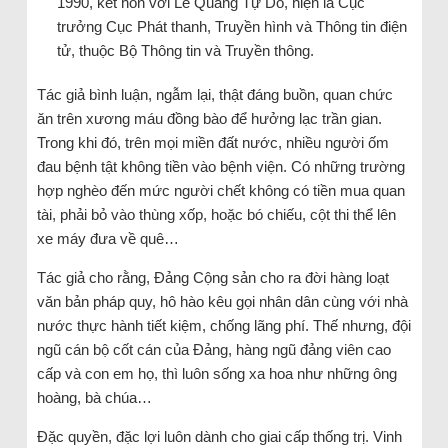
1990, kết hôn với Lê Quang Tự Do, hiện là Cục
trưởng Cục Phát thanh, Truyền hình và Thông tin điện
tử, thuộc Bộ Thông tin và Truyền thông.
Tác giả bình luận, ngẫm lại, thật đáng buồn, quan chức
ăn trên xương máu đồng bào để hưởng lạc trần gian.
Trong khi đó, trên mọi miền đất nước, nhiều người ốm
đau bệnh tật không tiền vào bệnh viện. Có những trường
hợp nghèo đến mức người chết không có tiền mua quan
tài, phải bỏ vào thùng xốp, hoặc bó chiếu, cột thi thể lên
xe máy đưa về quê…
Tác giả cho rằng, Đảng Cộng sản cho ra đời hàng loạt
văn bản pháp quy, hô hào kêu gọi nhân dân cùng với nhà
nước thực hành tiết kiệm, chống lãng phí. Thế nhưng, đội
ngũ cán bộ cốt cán của Đảng, hàng ngũ đảng viên cao
cấp và con em họ, thì luôn sống xa hoa như những ông
hoàng, bà chúa…
Đặc quyền, đặc lợi luôn dành cho giai cấp thống trị. Vinh