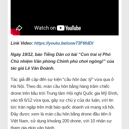
Link Video:
https://youtu.be/oxw73F6fdDI
Ngày 19/12, báo Tiếng Dân có bài “Con trai vị Phó
Chủ nhiệm Văn phòng Chính phủ chơi ngông!” của
tác giả Lê Văn Đoành.
Tác giả đề cập đến sự kiện “
cầu hôn bạc tỷ
” vừa qua ở
Hà Nội. Theo đó, màn cầu hôn bằng hàng trăm chiếc
drone trên bầu trời Trung tâm Hội nghị Quốc gia Mỹ Đình,
vào tối 6/12 vừa qua, gây sự chú ý của dư luận, với tin
tức tràn ngập trên mặt báo quốc doanh và mạng xã hội.
Đây được xem là màn cầu hôn bằng drone đầu tiên ở
Việt Nam, sử dụng khoảng 200 drone, với 10 nhân sự
tham gia ekip vận hành.