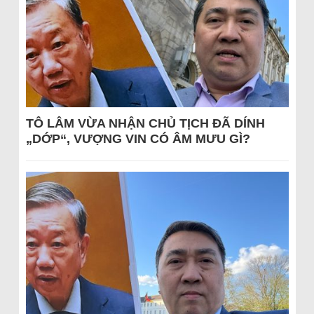
TÔ LÂM VỪA NHẬN CHỦ TỊCH ĐÃ DÍNH
„DỚP“, VƯỢNG VIN CÓ ÂM MƯU GÌ?