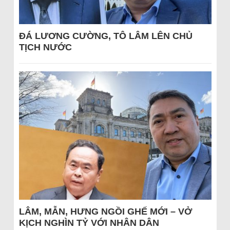
ĐÁ LƯƠNG CƯỜNG, TÔ LÂM LÊN CHỦ
TỊCH NƯỚC
LÂM, MẪN, HƯNG NGỒI GHẾ MỚI – VỞ
KỊCH NGHÌN TỶ VỚI NHÂN DÂN