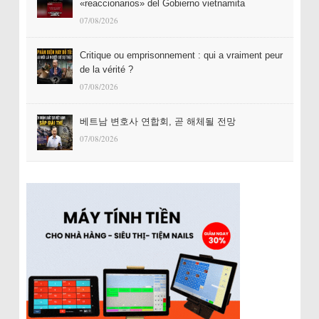
«reaccionarios» del Gobierno vietnamita
07/08/2026
Critique ou emprisonnement : qui a vraiment peur
de la vérité ?
07/08/2026
베트남 변호사 연합회, 곧 해체될 전망
07/08/2026