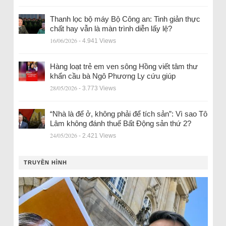
Thanh lọc bộ máy Bộ Công an: Tinh giản thực
chất hay vẫn là màn trình diễn lấy lệ?
16/06/2026
- 4.941 Views
Hàng loạt trẻ em ven sông Hồng viết tâm thư
khẩn cầu bà Ngô Phương Ly cứu giúp
28/05/2026
- 3.773 Views
“Nhà là để ở, không phải để tích sản”: Vì sao Tô
Lâm không đánh thuế Bất Động sản thứ 2?
24/05/2026
- 2.421 Views
TRUYỀN HÌNH