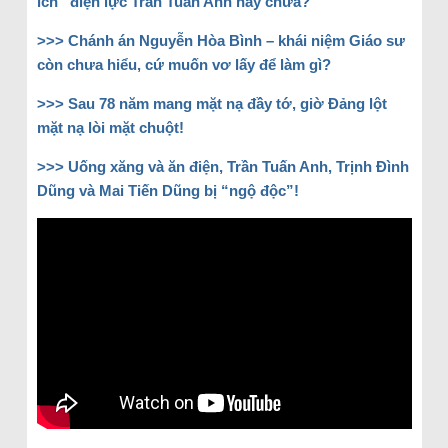
ích” điện lực Trần Tuấn Anh hay chưa?
>>> Chánh án Nguyễn Hòa Bình – khái niệm Giáo sư
còn chưa hiểu, cứ muốn vơ lấy để làm gì?
>>> Sau 78 năm mang mặt nạ đầy tớ, giờ Đảng lột
mặt nạ lòi mặt chuột!
>>> Uống xăng và ăn điện, Trần Tuấn Anh, Trịnh Đình
Dũng và Mai Tiến Dũng bị “ngộ độc”!