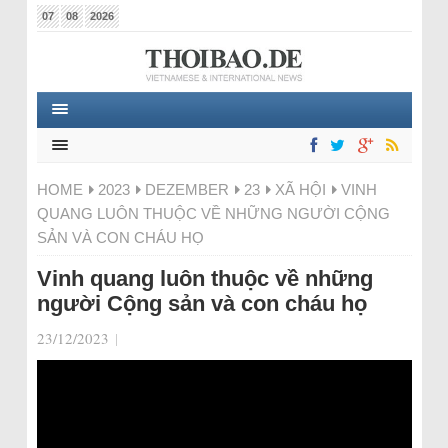
07
08
2026
HOME
2023
DEZEMBER
23
XÃ HỘI
VINH
QUANG LUÔN THUỘC VỀ NHỮNG NGƯỜI CỘNG
SẢN VÀ CON CHÁU HỌ
Vinh quang luôn thuộc về những
người Cộng sản và con cháu họ
23/12/2023
|