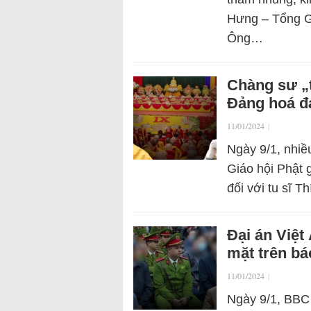
Hưng – Tổng G
Ông…
Chàng sư „th
Đảng hoá đ
11/01/2024
|
Ngày 9/1, nhiề
Giáo hội Phật g
đối với tu sĩ 
Đại án Việ
mặt trên bá
11/01/2024
|
Ngày 9/1, BBC 