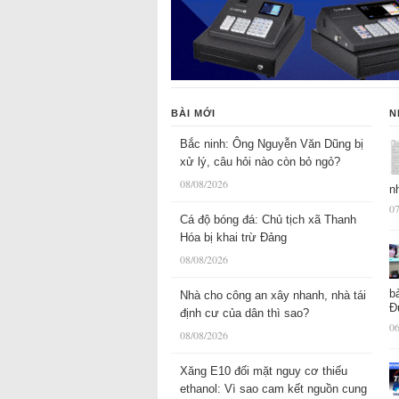
BÀI MỚI
N
Bắc ninh: Ông Nguyễn Văn Dũng bị
xử lý, câu hỏi nào còn bỏ ngỏ?
08/08/2026
n
07
Cá độ bóng đá: Chủ tịch xã Thanh
Hóa bị khai trừ Đảng
08/08/2026
b
Nhà cho công an xây nhanh, nhà tái
Đ
định cư của dân thì sao?
06
08/08/2026
Xăng E10 đối mặt nguy cơ thiếu
ethanol: Vì sao cam kết nguồn cung