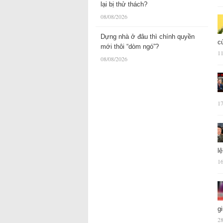
lại bị thử thách?
08/08/2026
Dựng nhà ở đâu thì chính quyền
c
mới thôi “dòm ngó”?
11
08/08/2026
17
l
16
g
28