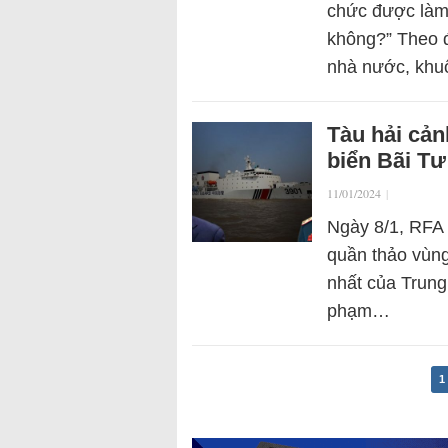
chức được làm
không?” Theo đ
nhà nước, kh
Tàu hải cản
biển Bãi Tư
11/01/2024
|
Ngày 8/1, RFA 
quần thảo vùng
nhất của Trung
phạm…
1