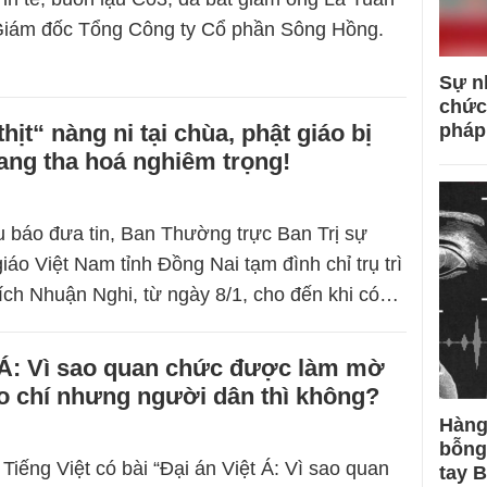
iám đốc Tổng Công ty Cổ phần Sông Hồng.
Sự n
chức
ịt“ nàng ni tại chùa, phật giáo bị
pháp
ang tha hoá nghiêm trọng!
u báo đưa tin, Ban Thường trực Ban Trị sự
iáo Việt Nam tỉnh Đồng Nai tạm đình chỉ trụ trì
Thích Nhuận Nghi, từ ngày 8/1, cho đến khi có…
t Á: Vì sao quan chức được làm mờ
o chí nhưng người dân thì không?
Hàng
bỗng
Tiếng Việt có bài “Đại án Việt Á: Vì sao quan
tay 