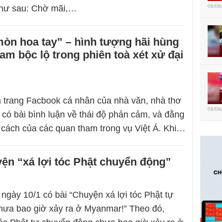
08/08
như sau: Chờ mãi,…
òn hoa tay” – hình tượng hãi hùng
am bộc lộ trong phiên toà xét xử đại
n trang Facbook cá nhân của nhà văn, nhà thơ
08/08
có bài bình luận về thái độ phản cảm, và đằng
 cách của các quan tham trong vụ Việt Á. Khi…
yện “xá lợi tóc Phật chuyển động”
 ngày 10/1 có bài “Chuyện xá lợi tóc Phật tự
hưa bao giờ xảy ra ở Myanmar!” Theo đó,