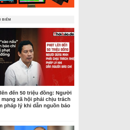
 BIẾM
 lên đến 50 triệu đồng: Người
 mạng xã hội phải chịu trách
m pháp lý khi dẫn nguồn báo