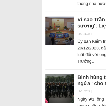
thông nhà nư
Vì sao Trần
sướng’: Liệ
11/01/2024
|
Ủy ban Kiểm tr
20/12/2023, đã
luật đối với ôn
Trưởng…
Binh hùng t
ngứa” cho 
11/01/2024
|
Ngày 9/1, ông 
tham nhũng, ki