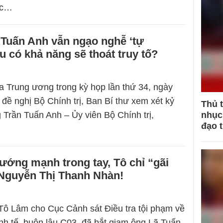
ớc…
 Tuấn Anh vẫn ngạo nghễ ‘tự
u có khả năng sẽ thoát truy tố?
a Trung ương trong kỳ họp lần thứ 34, ngày
 đề nghị Bộ Chính trị, Ban Bí thư xem xét kỷ
Thủ 
g Trần Tuấn Anh – Ủy viên Bộ Chính trị,
nhục 
đạo 
ướng mạnh trong tay, Tô chỉ “gãi
Nguyễn Thị Thanh Nhàn!
Tô Lâm cho Cục Cảnh sát Điều tra tội phạm về
nh tế, buôn lậu C03, đã bắt giam ông Lã Tuấn