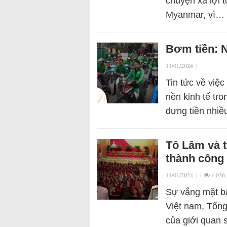
chuyện xá lợi 
Myanmar, vì…
Bơm tiền: N
11/01/2024
|
Tin tức về việ
nền kinh tế tr
dưng tiền nhiề
Tô Lâm và t
thành công
11/01/2024
|
|
1.036
Sự vắng mặt b
Việt nam, Tổng
của giới quan s