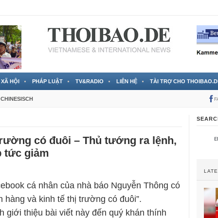
 đã được chính thức xác nhận
3 Jahren ago
XÃ HỘI
PHÁP LUẬT
TV&RADIO
LIÊN HỆ
TÀI TRỢ CHO THOIBAO.D
CHINESISCH
F
SEARC
 trường có đuôi – Thủ tướng ra lệnh,
p tức giảm
LAT
cebook cá nhân của nhà báo Nguyễn Thông có
 hàng và kinh tế thị trường có đuôi”.
h giới thiệu bài viết này đến quý khán thính