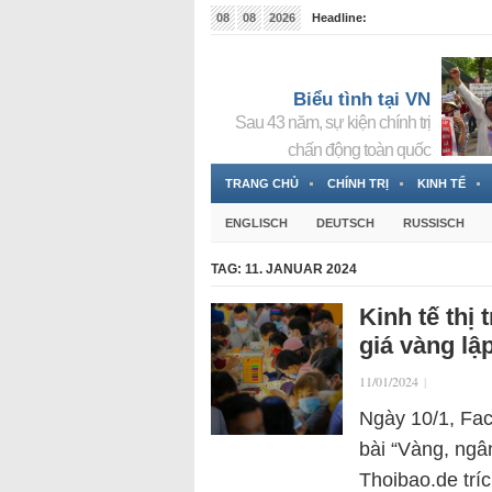
08
08
2026
Headline:
Tin bà Nguyễn Thị Thanh Nhàn đang ẩn náu tại Đức
Biểu tình tại VN
Sau 43 năm, sự kiện chính trị
chấn động toàn quốc
TRANG CHỦ
CHÍNH TRỊ
KINH TẾ
ENGLISCH
DEUTSCH
RUSSISCH
TAG:
11. JANUAR 2024
Kinh tế thị
giá vàng lậ
11/01/2024
|
Ngày 10/1, Fa
bài “Vàng, ngân
Thoibao.de tríc