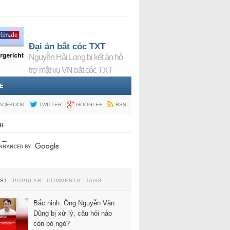
Đại án bắt cóc TXT
Nguyễn Hải Long bị kết án hỗ
trợ mật vụ VN bắt cóc TXT
E
ACEBOOK
TWITTER
GOOGLE+
RSS
H
EST
POPULAR
COMMENTS
TAGS
Bắc ninh: Ông Nguyễn Văn
Dũng bị xử lý, câu hỏi nào
còn bỏ ngỏ?