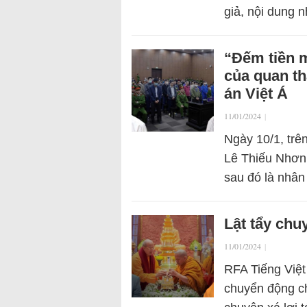
giả, nội dung 
“Đếm tiền m
của quan th
án Việt Á
11/01/2024
|
Ngày 10/1, trê
Lê Thiếu Nhơn 
sau đó là nhân
Lật tẩy chu
11/01/2024
|
RFA Tiếng Việt
chuyển động c