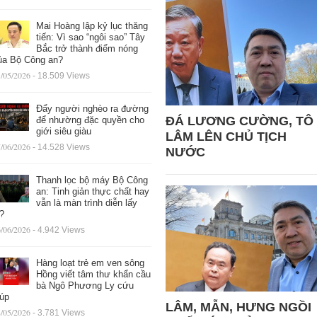
Mai Hoàng lập kỷ lục thăng
tiến: Vì sao “ngôi sao” Tây
Bắc trở thành điểm nóng
ủa Bộ Công an?
/05/2026
- 18.509 Views
Đẩy người nghèo ra đường
ĐÁ LƯƠNG CƯỜNG, TÔ
để nhường đặc quyền cho
giới siêu giàu
LÂM LÊN CHỦ TỊCH
/06/2026
- 14.528 Views
NƯỚC
Thanh lọc bộ máy Bộ Công
an: Tinh giản thực chất hay
vẫn là màn trình diễn lấy
ệ?
/06/2026
- 4.942 Views
Hàng loạt trẻ em ven sông
Hồng viết tâm thư khẩn cầu
bà Ngô Phương Ly cứu
iúp
LÂM, MẪN, HƯNG NGỒI
/05/2026
- 3.781 Views