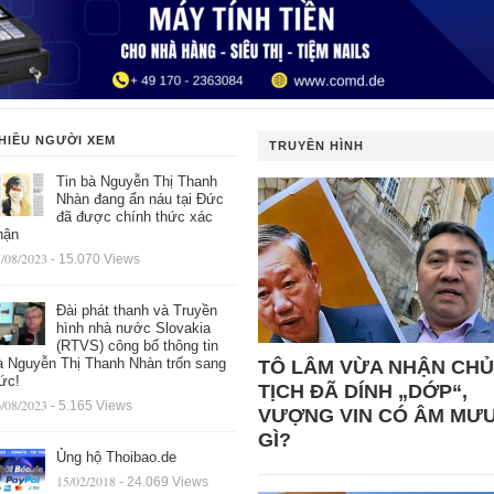
HIỀU NGƯỜI XEM
TRUYỀN HÌNH
Tin bà Nguyễn Thị Thanh
Nhàn đang ẩn náu tại Đức
đã được chính thức xác
hận
/08/2023
- 15.070 Views
Đài phát thanh và Truyền
hình nhà nước Slovakia
(RTVS) công bố thông tin
à Nguyễn Thị Thanh Nhàn trốn sang
TÔ LÂM VỪA NHẬN CHỦ
ức!
TỊCH ĐÃ DÍNH „DỚP“,
/08/2023
- 5.165 Views
VƯỢNG VIN CÓ ÂM MƯ
GÌ?
Ủng hộ Thoibao.de
15/02/2018
- 24.069 Views