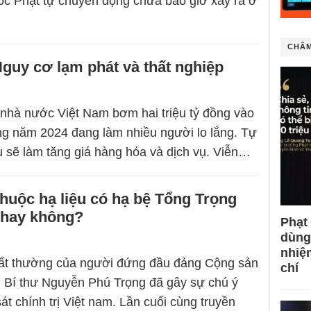
tóc Phật tự chuyển động chưa bao giờ xảy ra ở
CHÂM
guy cơ lạm phát và thất nghiệp
c nhà nước Việt Nam bơm hai triệu tỷ đồng vào
ong năm 2024 đang làm nhiều người lo lắng. Tự
u sẽ làm tăng giá hàng hóa và dịch vụ. Viễn…
huộc hạ liệu có hạ bệ Tổng Trọng
 hay không?
Phạt
dùng
nhiệ
ất thường của người đứng đầu đảng Cộng sản
chí
 Bí thư Nguyễn Phú Trọng đã gây sự chú ý
át chính trị Việt nam. Lần cuối cùng truyền