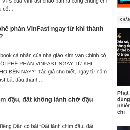
u VFS của VinFast chào bán ra công chúng chỉ
ệu cổ…
CHÂM
 phê phán VinFast ngay từ khi thành
?
ebook cá nhân của nhà giáo Kim Van Chinh có
 TÔI PHÊ PHÁN VINFAST NGAY TỪ KHI
 ĐẾN NAY?” Tác giả cho biết, ngay từ năm
ast bắt đầu thành…
Phạt
im đậu, đất không lành chớ đậu
dùng
nhiệ
chí
Tiếng Dân có bài “Đất lành chim đậu, đất