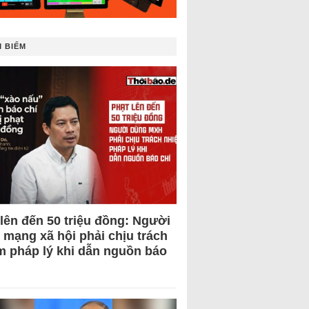
 BIẾM
 lên đến 50 triệu đồng: Người
 mạng xã hội phải chịu trách
m pháp lý khi dẫn nguồn báo