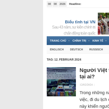
08
08
2026
Headline:
Tin bà Nguyễn Thị Thanh Nhàn đang ẩn náu tại Đức
Biểu tình tại VN
Sau 43 năm, sự kiện chính trị
chấn động toàn quốc
TRANG CHỦ
CHÍNH TRỊ
KINH TẾ
ENGLISCH
DEUTSCH
RUSSISCH
TAG:
12. FEBRUAR 2024
Người Việt 
tại ai?
12/02/2024
|
Trong những nă
việc, đi du lịc
này khiến ngườ