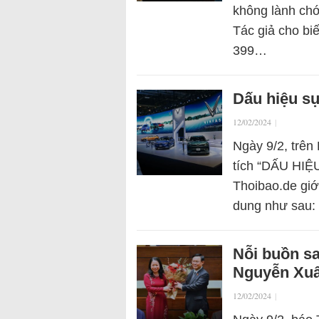
không lành chớ
Tác giả cho biế
399…
Dấu hiệu sụ
12/02/2024
|
Ngày 9/2, trên
tích “DẤU HI
Thoibao.de giới
dung như sau:
Nỗi buồn sa
Nguyễn Xu
12/02/2024
|