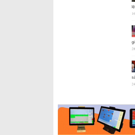
l
16
g
28
s
24