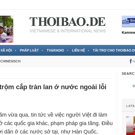
 đã được chính thức xác nhận
3 Jahren ago
XÃ HỘI
PHÁP LUẬT
TV&RADIO
LIÊN HỆ
TÀI TRỢ CHO THOIBAO.D
CHINESISCH
F
SEARC
trộm cắp tràn lan ở nước ngoài lỗi
LAT
m vừa qua, tin tức về việc người Việt đi làm
h ở các quốc gia khác, phạm pháp gia tăng. Điều
i dân ở các nước sở tại, như Hàn Quốc,