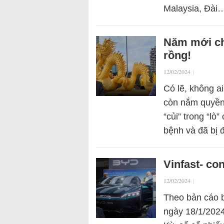
Malaysia, Đài
Năm mới ch
rồng!
12/02/2024
|
Có lẽ, không 
còn nắm quyền
“củi” trong “lò
bệnh và đã bị 
Vinfast- co
12/02/2024
|
Theo bản cáo 
ngày 18/1/202