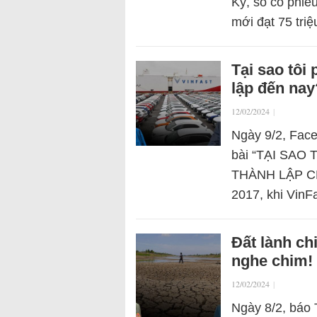
Kỳ, số cổ phiế
mới đạt 75 tri
Tại sao tôi
lập đến nay
12/02/2024
|
Ngày 9/2, Fac
bài “TẠI SAO
THÀNH LẬP CHO
2017, khi VinF
Đất lành ch
nghe chim!
12/02/2024
|
Ngày 8/2, báo 