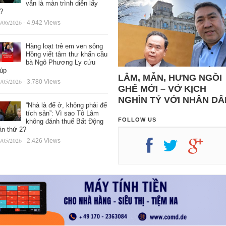
vẫn là màn trình diễn lấy
ệ?
/06/2026
- 4.942 Views
Hàng loạt trẻ em ven sông
Hồng viết tâm thư khẩn cầu
bà Ngô Phương Ly cứu
iúp
LÂM, MẪN, HƯNG NGỒI
/05/2026
- 3.780 Views
GHẾ MỚI – VỞ KỊCH
NGHÌN TỶ VỚI NHÂN DÂ
“Nhà là để ở, không phải để
tích sản”: Vì sao Tô Lâm
FOLLOW US
không đánh thuế Bất Động
ản thứ 2?
/05/2026
- 2.426 Views