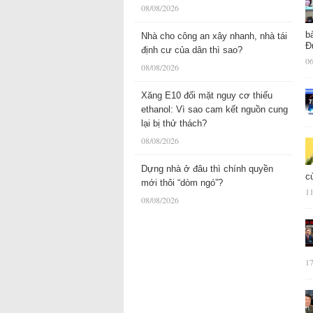
08/08/2026
b
Nhà cho công an xây nhanh, nhà tái
Đ
định cư của dân thì sao?
06
08/08/2026
Xăng E10 đối mặt nguy cơ thiếu
ethanol: Vì sao cam kết nguồn cung
lại bị thử thách?
08/08/2026
Dựng nhà ở đâu thì chính quyền
c
mới thôi “dòm ngó”?
11
08/08/2026
17