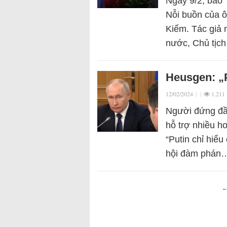
Ngày 9/2, báo 
Nỗi buồn của 
Kiếm. Tác giả 
nước, Chủ tịc
Heusgen: „P
12/02/2024
|
|
1.211
Người đứng đầu
hỗ trợ nhiều h
“Putin chỉ hiể
hội đàm phán
←