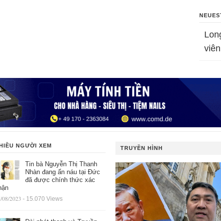
NEUES
Lon
viên
HIỀU NGƯỜI XEM
TRUYỀN HÌNH
Tin bà Nguyễn Thị Thanh
Nhàn đang ẩn náu tại Đức
đã được chính thức xác
hận
/08/2023
- 15.070 Views