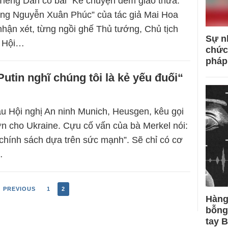
Tiếng Dân có bài “Kể chuyện đêm giao thừa:
ông Nguyễn Xuân Phúc” của tác giả Mai Hoa
nhận xét, từng ngồi ghế Thủ tướng, Chủ tịch
Sự n
h Hội…
chức
pháp
utin nghĩ chúng tôi là kẻ yếu đuối“
 Hội nghị An ninh Munich, Heusgen, kêu gọi
ơn cho Ukraine. Cựu cố vấn của bà Merkel nói:
u chính sách dựa trên sức mạnh”. Sẽ chỉ có cơ
…
 PREVIOUS
1
2
Hàng
bỗng
tay 