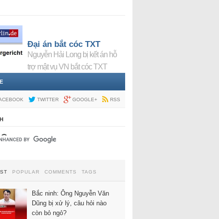
Đại án bắt cóc TXT
Nguyễn Hải Long bị kết án hỗ
trợ mật vụ VN bắt cóc TXT
E
ACEBOOK
TWITTER
GOOGLE+
RSS
H
EST
POPULAR
COMMENTS
TAGS
Bắc ninh: Ông Nguyễn Văn
Dũng bị xử lý, câu hỏi nào
còn bỏ ngỏ?