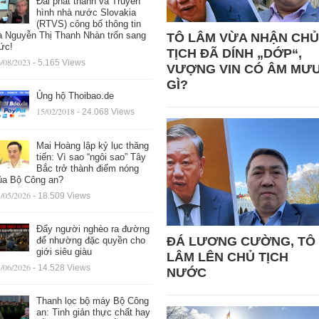
Đài phát thanh và Truyền
hình nhà nước Slovakia
(RTVS) công bố thông tin
à Nguyễn Thị Thanh Nhàn trốn sang
TÔ LÂM VỪA NHẬN CHỦ
ức!
TỊCH ĐÃ DÍNH „DỚP“,
/08/2023
- 5.165 Views
VƯỢNG VIN CÓ ÂM MƯ
GÌ?
Ủng hộ Thoibao.de
15/02/2018
- 24.068 Views
Mai Hoàng lập kỷ lục thăng
tiến: Vì sao “ngôi sao” Tây
Bắc trở thành điểm nóng
ủa Bộ Công an?
/05/2026
- 18.509 Views
Đẩy người nghèo ra đường
ĐÁ LƯƠNG CƯỜNG, TÔ
để nhường đặc quyền cho
giới siêu giàu
LÂM LÊN CHỦ TỊCH
/06/2026
- 14.528 Views
NƯỚC
Thanh lọc bộ máy Bộ Công
an: Tinh giản thực chất hay